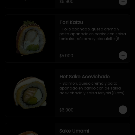
$6.900
Tori Katzu
- Pollo apanado, queso crema y 
palta apanado en panko con salsa 
tonkatsu, sésamo y ciboulette (8 
pzs). 

Incluye 1 salsa teriyaki.
$5.900
Hot Sake Acevichado
- Salmon, queso crema y palta 
apanado en panko con de salsa 
acevichada y salsa teriyaki (8 pzs).

Incluye 1 salsa de soya.
$6.900
Sake Umami