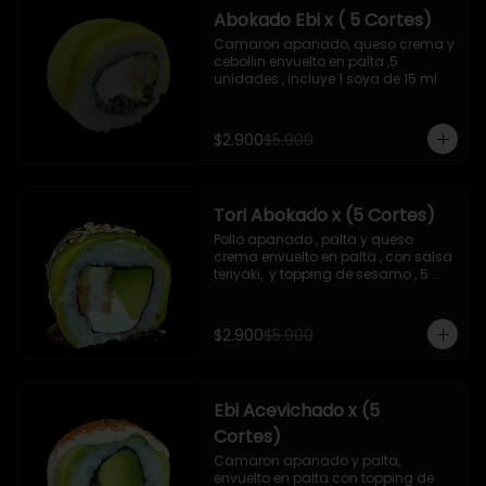
Abokado Ebi x ( 5 Cortes)
Camaron apanado, queso crema y 
cebollin envuelto en palta ,5 
unidades , incluye 1 soya de 15 ml
$2.900
$5.900
Tori Abokado x (5 Cortes)
Pollo apanado , palta y queso 
crema envuelto en palta , con salsa 
teriyaki,  y topping de sesamo , 5 
unidades , incluye 1 soya  de 15 ml
$2.900
$5.900
Ebi Acevichado x (5
Cortes)
Camaron apanado y palta, 
envuelto en palta con topping de 