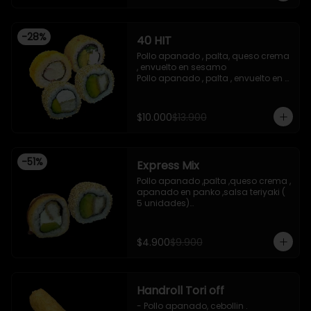
teriyaki

-Pollo apanado ,queso crema , 
cebollin , apanado en panko .

-
28
%
40 HIT
 -incluye 2 salsas de soya , 1 salsa 
teriyaki , 1wasabi , 1 gengibre , 3 
Pollo apanado , palta, queso crema 
palitos .

, envuelto en sesamo 

-Imagen referencial .
Pollo apanado , palta , envuelto en 
sesamo 

Palta , queso crema , cebollin , 
apanado en panko 

$10.000
$13.900
Kanikama , queso crema , 
apanado en panko
-
51
%
Express Mix
Pollo apanado ,palta ,queso crema , 
apanado en panko ,salsa teriyaki ( 
5 unidades)

Pollo apanado, palta , envuelto en 
sesamo (5 unidades)

incluye 1 salsa de soya de 15 ml
$4.900
$9.900
Handroll Tori off
- Pollo apanado, cebollin .
