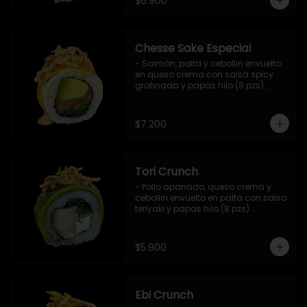
$6.900
Chesse Sake Especial
- Salmón, palta y cebollin envuelto 
en queso crema con salsa spicy 
gratinada y papas hilo (8 pzs).

Incluye 1 salsa de soya.
$7.200
Tori Crunch
- Pollo apanado, queso crema y 
cebollin envuelto en palta con salsa 
teriyaki y papas hilo (8 pzs).

Incluye 1 salsa de soya.
$5.900
Ebi Crunch