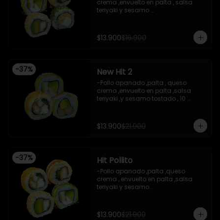
-Queso crema , cebollin , envuelto 
crema ,envuelto en palta , salsa 
en nori (hosomaki)

teriyaki y sesamo 

-INCLUYE 2 salsas de soya ,2 salsas 
-Pollo apanado , palta , envuelto en 
teriyaki.

sesamo 

-Imagen referencial
-Pasta de surimi ,  queso crema , 
$13.900
$16.900
envuelto en cibulett

-Pollo apanado ,cebollin apanado 
en panko , salsa umami ,salsa 
teriyaki 

-
37
%
New Hit 2
-Incluye 2 salsa de soya , 1 salsa 
teriyaki .

-Pollo apanado ,palta , queso 
-Imagen referencial .
crema ,envuelto en palta ,salsa 
teriyaki ,y sesamo tostado , 10 
piezas

-Camaron apanado ,palta 
,envuelto en palta ,salsa 
$13.900
$21.900
acevichada ,y chichimi , 10 piezas

-Pollo apanado , palta , queso 
crema , apanado en panko , 10 
piezas
-
37
%
Hit Pollito
-Pollo apanado ,palta ,queso 
crema , envuelto en palta ,salsa 
teriyaki y sesamo

-Pollo apanado , palta , envuelto en 
sesamo

-Pollo apanado , cebollin , apanado 
$13.900
$21.900
en panko , salsa umami , salsa 