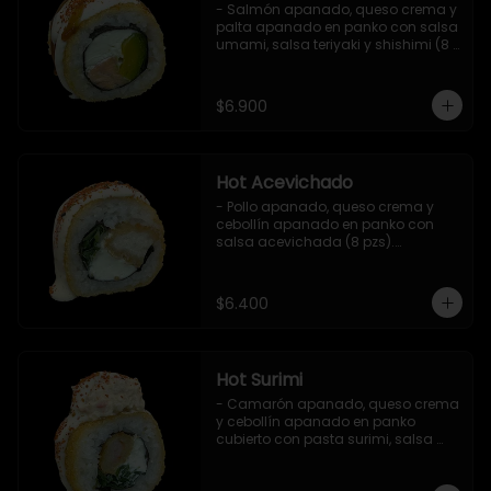
- Salmón apanado, queso crema y 
palta apanado en panko con salsa 
umami, salsa teriyaki y shishimi (8 
pzs).

Incluye 1 salsa de soya.
$6.900
Hot Acevichado
- Pollo apanado, queso crema y 
cebollín apanado en panko con 
salsa acevichada (8 pzs).

Incluye 1 salsa teriyaki.
$6.400
Hot Surimi
- Camarón apanado, queso crema 
y cebollín apanado en panko 
cubierto con pasta surimi, salsa 
acevichada y shichimi (8 pzs) 

Incluye 1 salsa teriyaki.