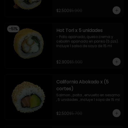
, salsa teriyaki ,y crispy , 10 piezas

Incluye 1 salsa de soya. De 15 ml
- Camaron apanado , queso 
$2.500
$5.900
crema , cebollin ,apanado en panko 
, con surimi acevichado , 10 piezas

-Surimi acevichado ,queso crema , 
envuelto en cibulett , 10 piezas 

-
51
%
Hot Tori x 5 unidades
-Pollo apanado , palta , queso 
crema , apanado en panko , 10 
- Pollo apanado, queso crema y 
piezas
cebollin apanado en panko (5 pzs). 

Incluye 1 salsa de soya de 15 ml
$2.900
$5.900
California Abokado x (5
cortes)
Salmon , palta , envuelto en sesamo 
, 5 unidades , incluye 1 soya de 15 ml
$2.500
$5.700