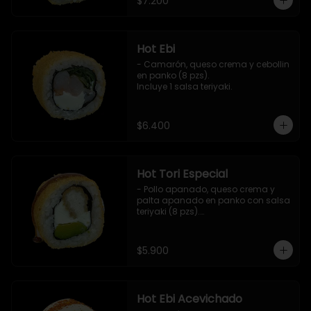
$7.200
Hot Ebi
- Camarón, queso crema y cebollin 
en panko (8 pzs). 

Incluye 1 salsa teriyaki.
$6.400
Hot Tori Especial
- Pollo apanado, queso crema y 
palta apanado en panko con salsa 
teriyaki (8 pzs).

Incluye 1 salsa de soya.
$5.900
Hot Ebi Acevichado