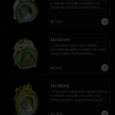
y cebollin envuelto en palta con 
tartar de salmón acevichado y 
shishimi (8 pzs).

Incluye 1 salsa de soya.
$7.200
Ebi Surimi
- Camarón apanado y palta 
envuelto en palta cubierto de pasta 
surimi, salsa acevichada y 
ciboulette (8 pzs).

Incluye 1 salsa de soya.
$6.500
Ebi Nikkei
- Camarón apanado, queso crema 
y cebollin envuelto en palta con 
salsa teriyaki y papas hilo (8 pzs). 

Incluye 1 salsa de soya.
$6.900