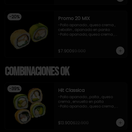
teriyaki , sesamo .(5Piezas)

-incluye 2 salsa de soya de 15ml .

-Incluye 1 bebida ( coca cola zero)

-
20
%
-Imagen referencial .
Promo 20 MIX
-Pollo apanado , queso crema , 
cebollin , apanado en panko 

-Pollo apanado, queso crema , 
cebollin , envuelto en palta 

-imagen referencial

-incluye 1 salsa de soya , 1 salsa 
$7.900
$9.900
teriyaki
Combinaciones OK
-
39
%
Hit Classica
-Pollo apanado , palta , queso 
crema , envuelto en palta 

-Pollo apanado , queso crema , 
palta , apanado en panko , salsa 
teriyaki 

-Camaron cocido ,queso crema , 
$13.900
$22.900
cebollin , apanado en panko .

-Pasta de surimi , palta , cebollin 