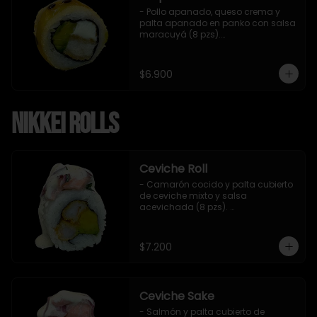
- Pollo apanado, queso crema y 
palta apanado en panko con salsa 
maracuyá (8 pzs).

Incluye 1 salsa teriyaki.
$6.900
Nikkei Rolls
Ceviche Roll
- Camarón cocido y palta cubierto 
de ceviche mixto y salsa 
acevichada (8 pzs). 

Incluye 1 salsa de soya.
$7.200
Ceviche Sake
- Salmón y palta cubierto de 