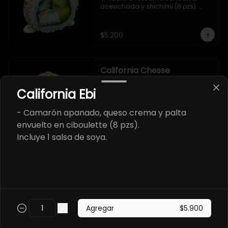
acevichada y shichimi (8 pzs). 

Incluye 1 salsa de soya.
$5.200
California Chesse
- Salmon, queso crema y cebollin 
envuelto en sésamo (8 pzs). 

California Ebi
Incluye 1 salsa teriyaki.
- Camarón apanado, queso crema y palta
envuelto en ciboulette (8 pzs).
$5.700
Incluye 1 salsa de soya.
California Abokado
- Salmon y palta envuelto en 
sésamo (8 pzs).

Incluye 1 salsa de soya.
Agregar
$5.900
$5.700