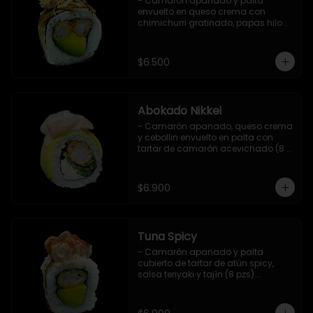
- Camarón apanado y palta 
envuelto en queso crema con 
chimichurri gratinado, papas hilo y 
salsa teriyaki (8 pzs).

Incluye 1 salsa de soya.
$6.500
Abokado Nikkei
- Camarón apanado, queso crema 
y cebollin envuelto en palta con 
tartar de camarón acevichado (8 
pzs).

Incluye 1 salsa de soya.
$6.900
Tuna Spicy
- Camarón apanado y palta 
cubierto de tartar de atún spicy, 
salsa teriyaki y tajín (8 pzs).

Incluye 1 salsa de soya.