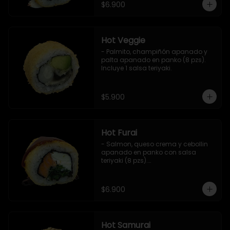
$6.900
Hot Veggie
- Palmito, champiñón apanado y 
palta apanado en panko (8 pzs).

Incluye 1 salsa teriyaki.
$5.900
Hot Furai
- Salmon, queso crema y cebollin 
apanado en panko con salsa 
teriyaki (8 pzs).

Incluye 1 salsa de soya.
$6.900
Hot Samurai