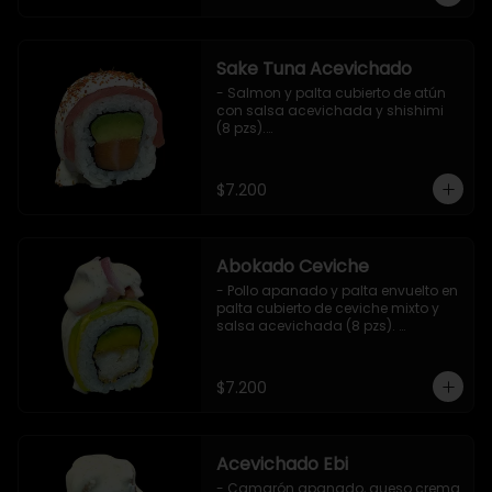
Sake Tuna Acevichado
- Salmon y palta cubierto de atún 
con salsa acevichada y shishimi 
(8 pzs).

Incluye 1 salsa de soya.
$7.200
Abokado Ceviche
- Pollo apanado y palta envuelto en 
palta cubierto de ceviche mixto y 
salsa acevichada (8 pzs). 

Incluye 1 salsa de soya.
$7.200
Acevichado Ebi
- Camarón apanado, queso crema 