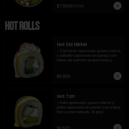
$7.900
$9.900
Hot Rolls
Hot Ebi Nikkei
- Camarón apanado, queso crema 
y cebollin apanado en panko con 
tartar de salmón acevichado y 
shishimi (8 pzs).

Incluye 1 salsa teriyaki.
$6.900
Hot Tari
- Pollo apanado, queso crema y 
palta apanado en panko con salsa 
tari y salsa teriyaki  (8 pzs). 

Incluye 1 salsa de soya.
$6.500