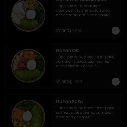
- Base de arroz, camaron 
apanado, ceviche mixto, salsa 
acevichada, abanico de palta, 
cebollín y queso crema.

Incluye : 1 salsa de soya
$7.900
$9.900
Gohan OK
- Base de arroz, abanico de palta, 
camaron cocido, atun, salmon, 
queso crema y cebollin.

 Incluye : 1 salsa de soya
$9.900
$11.900
Gohan Sake
- Base de arroz, abanico de palta, 
salmon, queso crema, camarón 
apanado y cebollín.

   Incluye : 1 salsa de soya