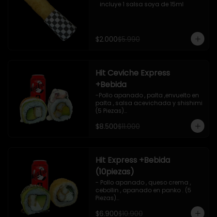
   incluye 1 salsa soya de 15ml
$2.000
$5.990
Hit Ceviche Express
+Bebida
-Pollo apanado , palta ,envuelto en 
palta , salsa acevichada y shishimi 
(5 Piezas)

-Camaron cocido , palta ,ceviche 
$8.500
$11.000
mixto , salsa acevichada ( 5 Piezas)

-Incluye 1 bebida (coca cola zero), Y 
2 Salsas de soya de 15ml

- IMAGEN REFERENCIAL
Hit Express +Bebida
(10piezas)
- Pollo apanado , queso crema , 
cebollin , apanado en panko . (5 
Piezas)

-Pollo apanado , queso crema , 
$6.900
$10.900
palta ,envuelto en palta , salsa 