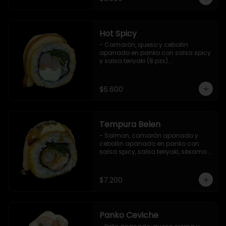
Hot Spicy
- Camarón, queso y cebollin 
apanado en panko con salsa spicy 
y salsa teriyaki (8 pzs).

Incluye 1 salsa de soya.
$6.600
Tempura Belen
- Salmon, camarón apanado y 
cebollin apanado en panko con 
salsa spicy, salsa teriyaki, sésamo 
y ciboulette (8 pzs).

Incluye 1 salsa de soya.
$7.200
Panko Ceviche