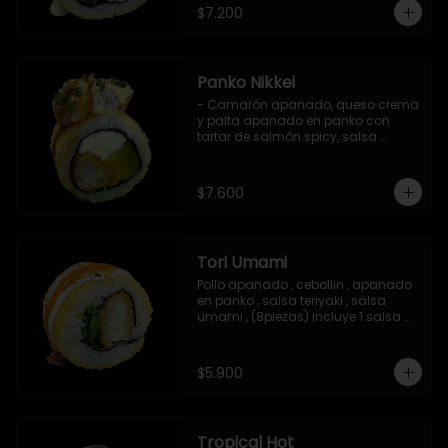
$7.200
Panko Nikkei
- Camarón apanado, queso crema 
y palta apanado en panko con 
tartar de salmón spicy, salsa 
teriyaki, sésamo y ciboulette (8 pzs).

Incluye 1 salsa de soya.
$7.600
Tori Umami
Pollo apanado , cebollin , apanado 
en panko , salsa teriyaki , salsa 
umami , (8piezas) incluye 1 salsa 
teriyaki
$5.900
Tropical Hot