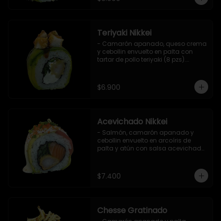
Teriyaki Nikkei
- Camarón apanado, queso crema 
y cebollin envuelto en palta con 
tartar de pollo teriyaki (8 pzs).

Incluye 1 salsa de soya.
$6.900
Acevichado Nikkei
- Salmón, camarón apanado y 
cebollin envuelto en arcoíris de 
palta y atún con salsa acevichada, 
masago y ciboulette (8 pzs).

Incluye 1 salsa de soya.
$7.400
Chesse Gratinado