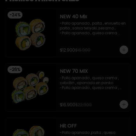
-
24
%
NEW 40 Mix
-Pollo apanado , palta , envuelto en 
palta , salsa teriyaki ,sesamo , 

-Pollo apanado , queso crema 
,cebollin , apanado en panko .

-Palta , queso crema , cebollin , 
apanado en panko .

$12.900
$16.900
-Kanikama , palta , cebollin , 
envuelto en sesamo.

-Incluye 2 salsas de soya , 1 salsa 
treiyaki .

-
26
%
NEW 70 MIX
imagen referencial

-Precio valido con efectivo , y red 
-Pollo apanado , queso crema , 
compra
cebollin , apanado en panko 

-Pollo apanado , queso crema , 
cebollin , apanado en panko 

-Kanikama , palta , cebollin , 
envuelto en sesamo 

$16.900
$22.900
-Pollo apanado , palta , envuelto en 
palta , salsa teriyaki ,sesamo 

-Kanikama ,palta , cebollin , 
apanado en panko 

Hit OFF
-Palta , cebollin , envuelto en nori 
(hosomaki)

-Pollo apanado ,palta , queso 