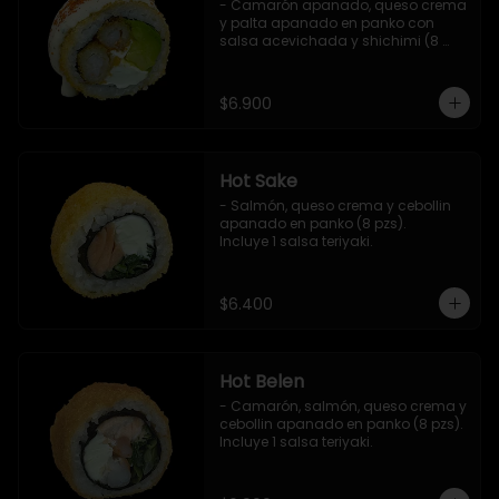
- Camarón apanado, queso crema 
y palta apanado en panko con 
salsa acevichada y shichimi (8 
pzs).

Incluye 1 salsa teriyaki.
$6.900
Hot Sake
- Salmón, queso crema y cebollin 
apanado en panko (8 pzs).

Incluye 1 salsa teriyaki.
$6.400
Hot Belen
- Camarón, salmón, queso crema y 
cebollin apanado en panko (8 pzs). 

Incluye 1 salsa teriyaki.