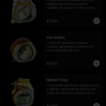
- Pollo apanado, queso crema y 
cebollín apanado en panko 
cubierto de ceviche mixto y salsa 
acevichada (8 pzs).

Incluye 1 salsa teriyaki.
$7.200
Hot Katzu
- Salmon apanado, queso y 
cebollin apanado en panko con 
salsa tonkatsu (8 pzs).

Incluye 1 salsa teriyaki.
$6.900
Nikkei Tuna
- Camarón apanado, queso crema 
y cebollin apanado en panko con 
tartar de atún spicy papas hilo y 
salsa teriyaki (8 pzs).

Incluye 1 salsa de soya.