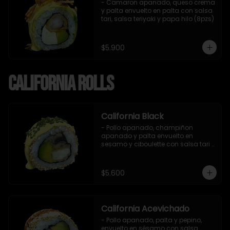
- Camaron apanado, queso crema 
y palta envuelto en palta con salsa 
tari, salsa teriyaki y papa hilo (8pzs)
$5.900
California Rolls
California Black
- Pollo apanado, champiñon 
apanado y palta envuelto en 
sesamo y ciboulette con salsa tari 
(8 pzs).

Incluye 1 salsa de soya.
$5.600
California Acevichado
- Pollo apanado, palta y pepino, 
envuelto en sésamo con salsa 