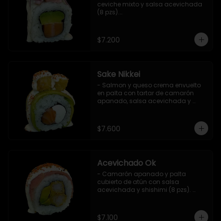
ceviche mixto y salsa acevichada 
(8 pzs).

Incluye 1 salsa de soya.
$7.200
Sake Nikkei
- Salmon y queso crema envuelto 
en palta con tartar de camarón 
apanado, salsa acevichada y 
shichimi (8 pzs).

Incluye 1 salsa de soya.
$7.600
Acevichado Ok
- Camarón apanado y palta 
cubierto de atún con salsa 
acevichada y shishimi (8 pzs). 
Incluye 1 salsa de soya.
$7.100