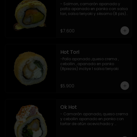
- Salmon, camarón apanado y 
palta apanado en panko con salsa 
tari, salsa teriyaki y sésamo (8 pzs).

Incluye 1 salsa de soya.
$7.600
Hot Tori
-Pollo apanado ,queso crema , 
cebollin , apanado en panko 
(8piezas) incliye 1 salsa teriyaki
$5.900
Ok Hot
- Camarón apanado, queso crema 
y cebollin apanado en panko con 
tartar de atún acevichado y 
shichimi (8 pzs).

Incluye 1 salsa teriyaki.