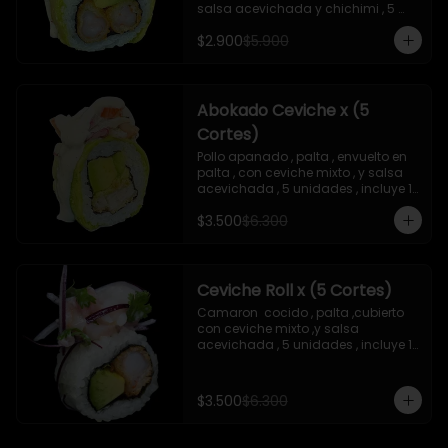
salsa acevichada y chichimi , 5 
unidades , incluye 1 soya de 15 ml
$2.900
$5.900
Abokado Ceviche x (5
Cortes)
Pollo apanado , palta , envuelto en 
palta , con ceviche mixto , y salsa 
acevichada , 5 unidades , incluye 1 
soya de 15 ml
$3.500
$6.300
Ceviche Roll x (5 Cortes)
Camaron  cocido , palta ,cubierto 
con ceviche mixto ,y salsa 
acevichada , 5 unidades , incluye 1 
soya de 15 ml
$3.500
$6.300