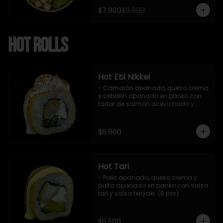
$7.900
$9.900
Hot Rolls
Hot Ebi Nikkei
- Camarón apanado, queso crema 
y cebollin apanado en panko con 
tartar de salmón acevichado y 
shishimi (8 pzs).

Incluye 1 salsa teriyaki.
$6.900
Hot Tari
- Pollo apanado, queso crema y 
palta apanado en panko con salsa 
tari y salsa teriyaki  (8 pzs). 

Incluye 1 salsa de soya.
$6.500