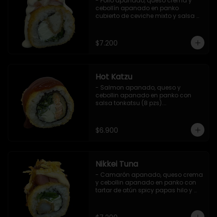
- Pollo apanado, queso crema y 
cebollín apanado en panko 
cubierto de ceviche mixto y salsa 
acevichada (8 pzs).

Incluye 1 salsa teriyaki.
$7.200
Hot Katzu
- Salmon apanado, queso y 
cebollin apanado en panko con 
salsa tonkatsu (8 pzs).

Incluye 1 salsa teriyaki.
$6.900
Nikkei Tuna
- Camarón apanado, queso crema 
y cebollin apanado en panko con 
tartar de atún spicy papas hilo y 
salsa teriyaki (8 pzs).

Incluye 1 salsa de soya.