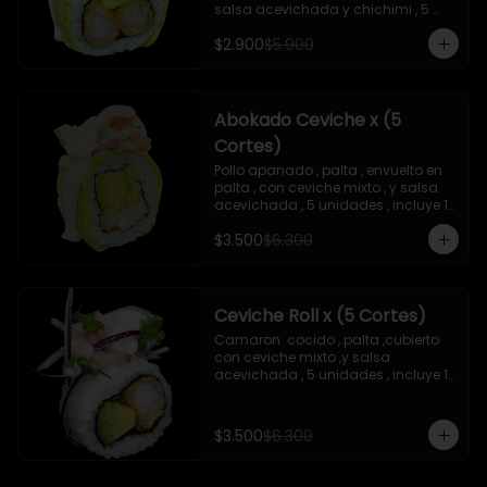
salsa acevichada y chichimi , 5 
unidades , incluye 1 soya de 15 ml
$2.900
$5.900
Abokado Ceviche x (5
Cortes)
Pollo apanado , palta , envuelto en 
palta , con ceviche mixto , y salsa 
acevichada , 5 unidades , incluye 1 
soya de 15 ml
$3.500
$6.300
Ceviche Roll x (5 Cortes)
Camaron  cocido , palta ,cubierto 
con ceviche mixto ,y salsa 
acevichada , 5 unidades , incluye 1 
soya de 15 ml
$3.500
$6.300