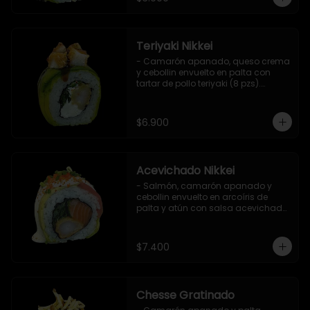
Teriyaki Nikkei
- Camarón apanado, queso crema 
y cebollin envuelto en palta con 
tartar de pollo teriyaki (8 pzs).

Incluye 1 salsa de soya.
$6.900
Acevichado Nikkei
- Salmón, camarón apanado y 
cebollin envuelto en arcoíris de 
palta y atún con salsa acevichada, 
masago y ciboulette (8 pzs).

Incluye 1 salsa de soya.
$7.400
Chesse Gratinado