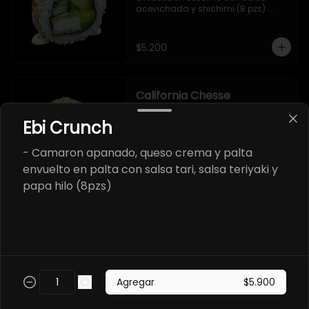
acevichada y shichimi (8 pzs). 

Incluye 1 salsa de soya.
$5.200
California Chesse
- Salmon, queso crema y cebollin 
envuelto en sésamo (8 pzs). 

Ebi Crunch
Incluye 1 salsa teriyaki.
- Camaron apanado, queso crema y palta
envuelto en palta con salsa tari, salsa teriyaki y
$5.700
papa hilo (8pzs)
California Abokado
- Salmon y palta envuelto en 
sésamo (8 pzs).

Incluye 1 salsa de soya.
Agregar
$5.900
$5.700