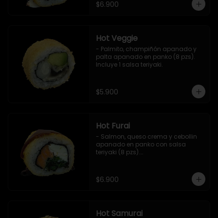
$6.900
Hot Veggie
- Palmito, champiñón apanado y 
palta apanado en panko (8 pzs).

Incluye 1 salsa teriyaki.
$5.900
Hot Furai
- Salmon, queso crema y cebollin 
apanado en panko con salsa 
teriyaki (8 pzs).

Incluye 1 salsa de soya.
$6.900
Hot Samurai