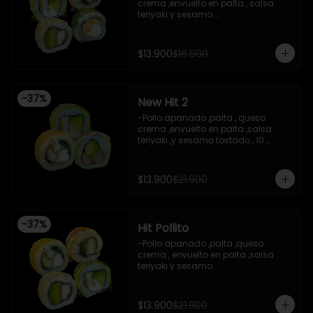
-Queso crema , cebollin , envuelto 
crema ,envuelto en palta , salsa 
en nori (hosomaki)

teriyaki y sesamo 

-INCLUYE 2 salsas de soya ,2 salsas 
-Pollo apanado , palta , envuelto en 
teriyaki.

sesamo 

-Imagen referencial
-Pasta de surimi ,  queso crema , 
$13.900
$16.900
envuelto en cibulett

-Pollo apanado ,cebollin apanado 
en panko , salsa umami ,salsa 
teriyaki 

-
37
%
New Hit 2
-Incluye 2 salsa de soya , 1 salsa 
teriyaki .

-Pollo apanado ,palta , queso 
-Imagen referencial .
crema ,envuelto en palta ,salsa 
teriyaki ,y sesamo tostado , 10 
piezas

-Camaron apanado ,palta 
,envuelto en palta ,salsa 
$13.900
$21.900
acevichada ,y chichimi , 10 piezas

-Pollo apanado , palta , queso 
crema , apanado en panko , 10 
piezas
-
37
%
Hit Pollito
-Pollo apanado ,palta ,queso 
crema , envuelto en palta ,salsa 
teriyaki y sesamo

-Pollo apanado , palta , envuelto en 
sesamo

-Pollo apanado , cebollin , apanado 
$13.900
$21.900
en panko , salsa umami , salsa 