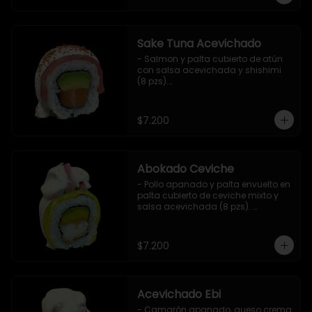
Sake Tuna Acevichado
- Salmon y palta cubierto de atún 
con salsa acevichada y shishimi 
(8 pzs).

Incluye 1 salsa de soya.
$7.200
Abokado Ceviche
- Pollo apanado y palta envuelto en 
palta cubierto de ceviche mixto y 
salsa acevichada (8 pzs). 

Incluye 1 salsa de soya.
$7.200
Acevichado Ebi
- Camarón apanado, queso crema 