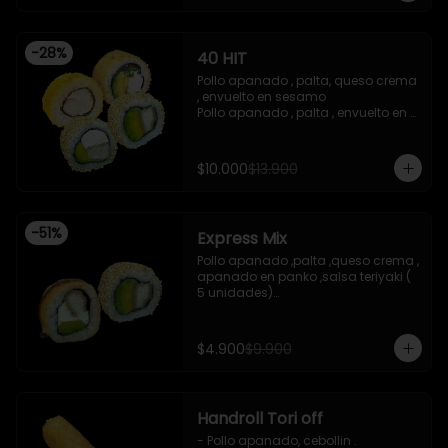
teriyaki

-Pollo apanado ,queso crema , 
cebollin , apanado en panko .

-
28
%
40 HIT
 -incluye 2 salsas de soya , 1 salsa 
teriyaki , 1wasabi , 1 gengibre , 3 
Pollo apanado , palta, queso crema 
palitos .

, envuelto en sesamo 

-Imagen referencial .
Pollo apanado , palta , envuelto en 
sesamo 

Palta , queso crema , cebollin , 
apanado en panko 

$10.000
$13.900
Kanikama , queso crema , 
apanado en panko
-
51
%
Express Mix
Pollo apanado ,palta ,queso crema , 
apanado en panko ,salsa teriyaki ( 
5 unidades)

Pollo apanado, palta , envuelto en 
sesamo (5 unidades)

incluye 1 salsa de soya de 15 ml
$4.900
$9.900
Handroll Tori off
- Pollo apanado, cebollin .
