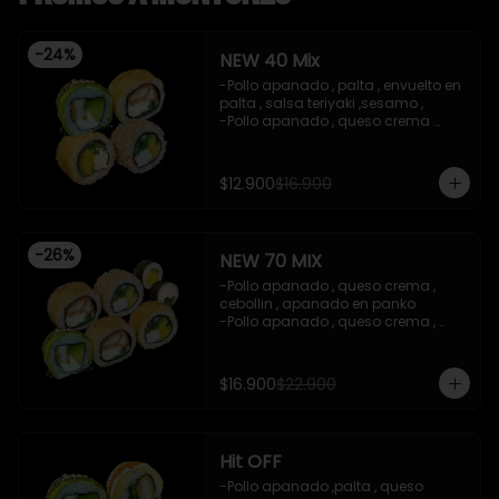
-
24
%
NEW 40 Mix
-Pollo apanado , palta , envuelto en 
palta , salsa teriyaki ,sesamo , 

-Pollo apanado , queso crema 
,cebollin , apanado en panko .

-Palta , queso crema , cebollin , 
apanado en panko .

$12.900
$16.900
-Kanikama , palta , cebollin , 
envuelto en sesamo.

-Incluye 2 salsas de soya , 1 salsa 
treiyaki .

-
26
%
NEW 70 MIX
imagen referencial

-Precio valido con efectivo , y red 
-Pollo apanado , queso crema , 
compra
cebollin , apanado en panko 

-Pollo apanado , queso crema , 
cebollin , apanado en panko 

-Kanikama , palta , cebollin , 
envuelto en sesamo 

$16.900
$22.900
-Pollo apanado , palta , envuelto en 
palta , salsa teriyaki ,sesamo 

-Kanikama ,palta , cebollin , 
apanado en panko 

Hit OFF
-Palta , cebollin , envuelto en nori 
(hosomaki)

-Pollo apanado ,palta , queso 