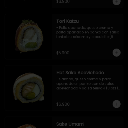
$6.900
Tori Katzu
- Pollo apanado, queso crema y 
palta apanado en panko con salsa 
tonkatsu, sésamo y ciboulette (8 
pzs). 

Incluye 1 salsa teriyaki.
$5.900
Hot Sake Acevichado
- Salmon, queso crema y palta 
apanado en panko con de salsa 
acevichada y salsa teriyaki (8 pzs).

Incluye 1 salsa de soya.
$6.900
Sake Umami