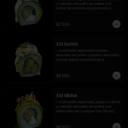
y cebollin envuelto en palta con 
tartar de salmón acevichado y 
shishimi (8 pzs).

Incluye 1 salsa de soya.
$7.200
Ebi Surimi
- Camarón apanado y palta 
envuelto en palta cubierto de pasta 
surimi, salsa acevichada y 
ciboulette (8 pzs).

Incluye 1 salsa de soya.
$6.500
Ebi Nikkei
- Camarón apanado, queso crema 
y cebollin envuelto en palta con 
salsa teriyaki y papas hilo (8 pzs). 

Incluye 1 salsa de soya.
$6.900