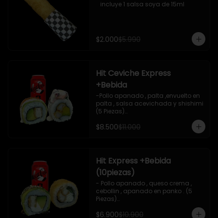
   incluye 1 salsa soya de 15ml
$2.000
$5.990
Hit Ceviche Express
+Bebida
-Pollo apanado , palta ,envuelto en 
palta , salsa acevichada y shishimi 
(5 Piezas)

-Camaron cocido , palta ,ceviche 
$8.500
$11.000
mixto , salsa acevichada ( 5 Piezas)

-Incluye 1 bebida (coca cola zero), Y 
2 Salsas de soya de 15ml

- IMAGEN REFERENCIAL
Hit Express +Bebida
(10piezas)
- Pollo apanado , queso crema , 
cebollin , apanado en panko . (5 
Piezas)

-Pollo apanado , queso crema , 
$6.900
$10.900
palta ,envuelto en palta , salsa 