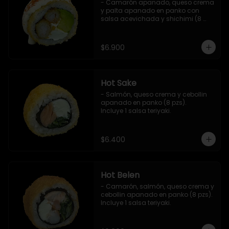
- Camarón apanado, queso crema 
y palta apanado en panko con 
salsa acevichada y shichimi (8 
pzs).

Incluye 1 salsa teriyaki.
$6.900
Hot Sake
- Salmón, queso crema y cebollin 
apanado en panko (8 pzs).

Incluye 1 salsa teriyaki.
$6.400
Hot Belen
- Camarón, salmón, queso crema y 
cebollin apanado en panko (8 pzs). 

Incluye 1 salsa teriyaki.