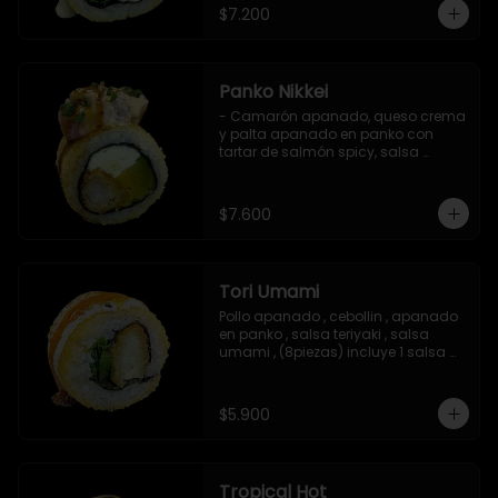
$7.200
Panko Nikkei
- Camarón apanado, queso crema 
y palta apanado en panko con 
tartar de salmón spicy, salsa 
teriyaki, sésamo y ciboulette (8 pzs).

Incluye 1 salsa de soya.
$7.600
Tori Umami
Pollo apanado , cebollin , apanado 
en panko , salsa teriyaki , salsa 
umami , (8piezas) incluye 1 salsa 
teriyaki
$5.900
Tropical Hot