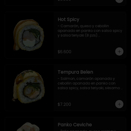
Hot Spicy
- Camarón, queso y cebollin 
apanado en panko con salsa spicy 
y salsa teriyaki (8 pzs).

Incluye 1 salsa de soya.
$6.600
Tempura Belen
- Salmon, camarón apanado y 
cebollin apanado en panko con 
salsa spicy, salsa teriyaki, sésamo 
y ciboulette (8 pzs).

Incluye 1 salsa de soya.
$7.200
Panko Ceviche