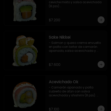
ceviche mixto y salsa acevichada 
(8 pzs).

Incluye 1 salsa de soya.
$7.200
Sake Nikkei
- Salmon y queso crema envuelto 
en palta con tartar de camarón 
apanado, salsa acevichada y 
shichimi (8 pzs).

Incluye 1 salsa de soya.
$7.600
Acevichado Ok
- Camarón apanado y palta 
cubierto de atún con salsa 
acevichada y shishimi (8 pzs). 
Incluye 1 salsa de soya.
$7.100