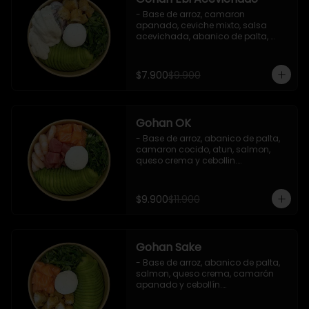
- Base de arroz, camaron 
apanado, ceviche mixto, salsa 
acevichada, abanico de palta, 
cebollín y queso crema.

Incluye : 1 salsa de soya
$7.900
$9.900
Gohan OK
- Base de arroz, abanico de palta, 
camaron cocido, atun, salmon, 
queso crema y cebollin.

 Incluye : 1 salsa de soya
$9.900
$11.900
Gohan Sake
- Base de arroz, abanico de palta, 
salmon, queso crema, camarón 
apanado y cebollín.

   Incluye : 1 salsa de soya