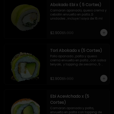
Abokado Ebi x ( 5 Cortes)
Camaron apanado, queso crema y 
cebollin envuelto en palta ,5 
unidades , incluye 1 soya de 15 ml
$2.900
$5.900
Tori Abokado x (5 Cortes)
Pollo apanado , palta y queso 
crema envuelto en palta , con salsa 
teriyaki,  y topping de sesamo , 5 
unidades , incluye 1 soya  de 15 ml
$2.900
$5.900
Ebi Acevichado x (5
Cortes)
Camaron apanado y palta, 
envuelto en palta con topping de 