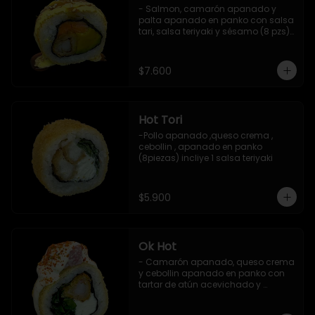
- Salmon, camarón apanado y 
palta apanado en panko con salsa 
tari, salsa teriyaki y sésamo (8 pzs).

Incluye 1 salsa de soya.
$7.600
Hot Tori
-Pollo apanado ,queso crema , 
cebollin , apanado en panko 
(8piezas) incliye 1 salsa teriyaki
$5.900
Ok Hot
- Camarón apanado, queso crema 
y cebollin apanado en panko con 
tartar de atún acevichado y 
shichimi (8 pzs).

Incluye 1 salsa teriyaki.