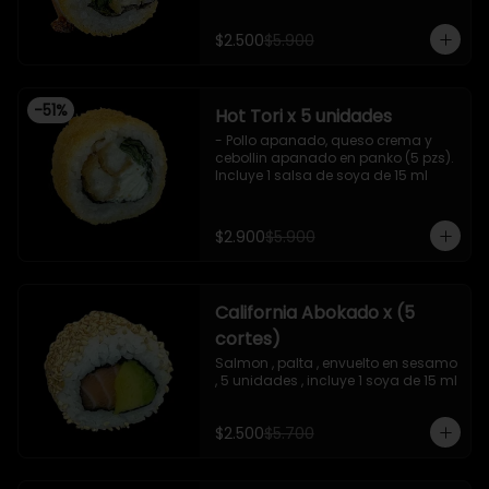
, salsa teriyaki ,y crispy , 10 piezas

Incluye 1 salsa de soya. De 15 ml
- Camaron apanado , queso 
$2.500
$5.900
crema , cebollin ,apanado en panko 
, con surimi acevichado , 10 piezas

-Surimi acevichado ,queso crema , 
envuelto en cibulett , 10 piezas 

-
51
%
Hot Tori x 5 unidades
-Pollo apanado , palta , queso 
crema , apanado en panko , 10 
- Pollo apanado, queso crema y 
piezas
cebollin apanado en panko (5 pzs). 

Incluye 1 salsa de soya de 15 ml
$2.900
$5.900
California Abokado x (5
cortes)
Salmon , palta , envuelto en sesamo 
, 5 unidades , incluye 1 soya de 15 ml
$2.500
$5.700