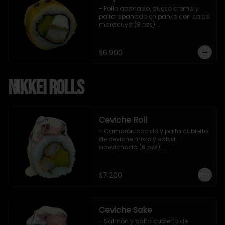
- Pollo apanado, queso crema y 
palta apanado en panko con salsa 
maracuyá (8 pzs).

Incluye 1 salsa teriyaki.
$6.900
Nikkei Rolls
Ceviche Roll
- Camarón cocido y palta cubierto 
de ceviche mixto y salsa 
acevichada (8 pzs). 

Incluye 1 salsa de soya.
$7.200
Ceviche Sake
- Salmón y palta cubierto de 