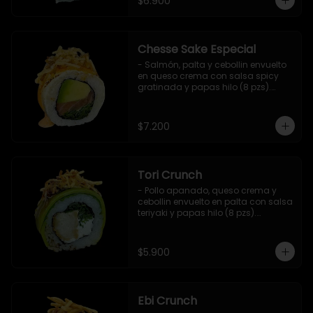
$6.900
Chesse Sake Especial
- Salmón, palta y cebollin envuelto 
en queso crema con salsa spicy 
gratinada y papas hilo (8 pzs).

Incluye 1 salsa de soya.
$7.200
Tori Crunch
- Pollo apanado, queso crema y 
cebollin envuelto en palta con salsa 
teriyaki y papas hilo (8 pzs).

Incluye 1 salsa de soya.
$5.900
Ebi Crunch