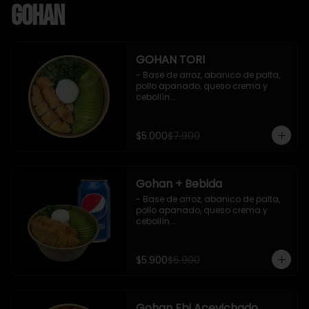
Gohan
GOHAN TORI
- Base de arroz, abanico de palta, 
pollo apanado, queso crema y 
cebollín.

 Incluye : 1 salsa de soya
$5.000
$7.900
Gohan + Bebida
- Base de arroz, abanico de palta, 
pollo apanado, queso crema y 
cebollín.

   Incluye 1 salsa de soya + 1 bebida 
lata 350 ml (según disponibilidad)

$5.900
$6.900
**Imagen Referencial**
Gohan Ebi Acevichado