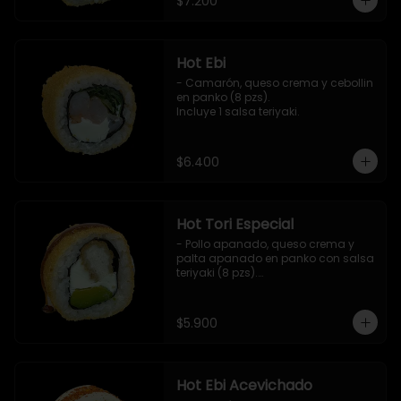
$7.200
Hot Ebi
- Camarón, queso crema y cebollin 
en panko (8 pzs). 

Incluye 1 salsa teriyaki.
$6.400
Hot Tori Especial
- Pollo apanado, queso crema y 
palta apanado en panko con salsa 
teriyaki (8 pzs).

Incluye 1 salsa de soya.
$5.900
Hot Ebi Acevichado