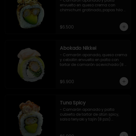
- Camarón apanado y palta 
envuelto en queso crema con 
chimichurri gratinado, papas hilo y 
salsa teriyaki (8 pzs).

Incluye 1 salsa de soya.
$6.500
Abokado Nikkei
- Camarón apanado, queso crema 
y cebollin envuelto en palta con 
tartar de camarón acevichado (8 
pzs).

Incluye 1 salsa de soya.
$6.900
Tuna Spicy
- Camarón apanado y palta 
cubierto de tartar de atún spicy, 
salsa teriyaki y tajín (8 pzs).

Incluye 1 salsa de soya.