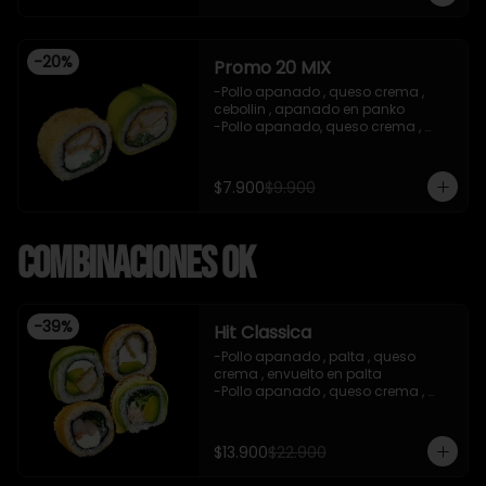
teriyaki , sesamo .(5Piezas)

-incluye 2 salsa de soya de 15ml .

-Incluye 1 bebida ( coca cola zero)

-
20
%
-Imagen referencial .
Promo 20 MIX
-Pollo apanado , queso crema , 
cebollin , apanado en panko 

-Pollo apanado, queso crema , 
cebollin , envuelto en palta 

-imagen referencial

-incluye 1 salsa de soya , 1 salsa 
$7.900
$9.900
teriyaki
Combinaciones OK
-
39
%
Hit Classica
-Pollo apanado , palta , queso 
crema , envuelto en palta 

-Pollo apanado , queso crema , 
palta , apanado en panko , salsa 
teriyaki 

-Camaron cocido ,queso crema , 
$13.900
$22.900
cebollin , apanado en panko .

-Pasta de surimi , palta , cebollin 