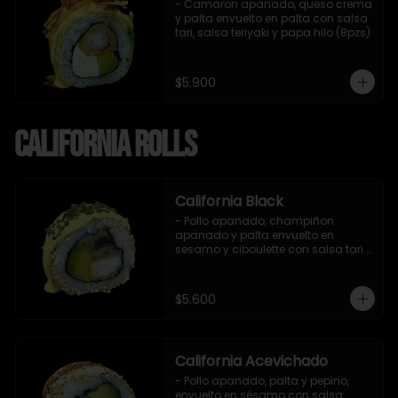
- Camaron apanado, queso crema 
y palta envuelto en palta con salsa 
tari, salsa teriyaki y papa hilo (8pzs)
$5.900
California Rolls
California Black
- Pollo apanado, champiñon 
apanado y palta envuelto en 
sesamo y ciboulette con salsa tari 
(8 pzs).

Incluye 1 salsa de soya.
$5.600
California Acevichado
- Pollo apanado, palta y pepino, 
envuelto en sésamo con salsa 