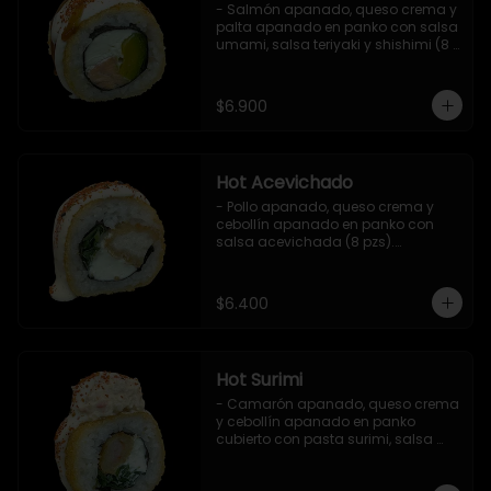
- Salmón apanado, queso crema y 
palta apanado en panko con salsa 
umami, salsa teriyaki y shishimi (8 
pzs).

Incluye 1 salsa de soya.
$6.900
Hot Acevichado
- Pollo apanado, queso crema y 
cebollín apanado en panko con 
salsa acevichada (8 pzs).

Incluye 1 salsa teriyaki.
$6.400
Hot Surimi
- Camarón apanado, queso crema 
y cebollín apanado en panko 
cubierto con pasta surimi, salsa 
acevichada y shichimi (8 pzs) 

Incluye 1 salsa teriyaki.