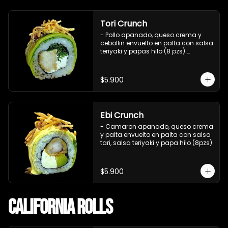
Tori Crunch
- Pollo apanado, queso crema y 
cebollin envuelto en palta con salsa 
teriyaki y papas hilo (8 pzs).

Incluye 1 salsa de soya.
$5.900
Ebi Crunch
- Camaron apanado, queso crema 
y palta envuelto en palta con salsa 
tari, salsa teriyaki y papa hilo (8pzs)
$5.900
California Rolls