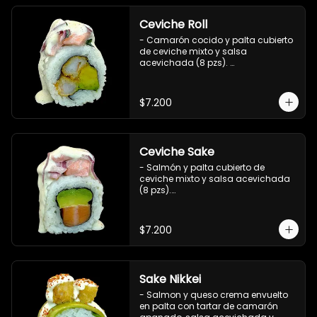
Ceviche Roll
- Camarón cocido y palta cubierto 
de ceviche mixto y salsa 
acevichada (8 pzs). 

Incluye 1 salsa de soya.
$7.200
Ceviche Sake
- Salmón y palta cubierto de 
ceviche mixto y salsa acevichada 
(8 pzs).

Incluye 1 salsa de soya.
$7.200
Sake Nikkei
- Salmon y queso crema envuelto 
en palta con tartar de camarón 