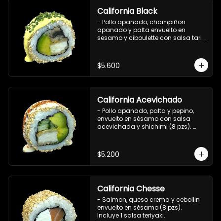
California Black
- Pollo apanado, champiñon 
apanado y palta envuelto en 
sesamo y ciboulette con salsa tari 
(8 pzs).

Incluye 1 salsa de soya.
$5.600
California Acevichado
- Pollo apanado, palta y pepino, 
envuelto en sésamo con salsa 
acevichada y shichimi (8 pzs). 

Incluye 1 salsa de soya.
$5.200
California Chesse
- Salmon, queso crema y cebollin 
envuelto en sésamo (8 pzs). 

Incluye 1 salsa teriyaki.