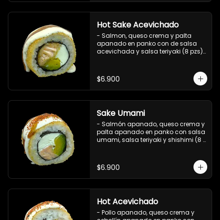
Hot Sake Acevichado
- Salmon, queso crema y palta 
apanado en panko con de salsa 
acevichada y salsa teriyaki (8 pzs).

Incluye 1 salsa de soya.
$6.900
Sake Umami
- Salmón apanado, queso crema y 
palta apanado en panko con salsa 
umami, salsa teriyaki y shishimi (8 
pzs).

Incluye 1 salsa de soya.
$6.900
Hot Acevichado
- Pollo apanado, queso crema y 