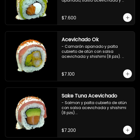
apanado, salsa acevichada y 
shichimi (8 pzs).

Incluye 1 salsa de soya.
$7.600
Acevichado Ok
- Camarón apanado y palta 
cubierto de atún con salsa 
acevichada y shishimi (8 pzs). 
Incluye 1 salsa de soya.
$7.100
Sake Tuna Acevichado
- Salmon y palta cubierto de atún 
con salsa acevichada y shishimi 
(8 pzs).

Incluye 1 salsa de soya.
$7.200