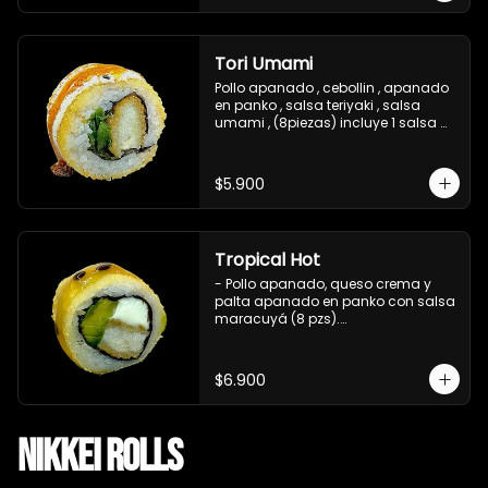
Tori Umami
Pollo apanado , cebollin , apanado 
en panko , salsa teriyaki , salsa 
umami , (8piezas) incluye 1 salsa 
teriyaki
$5.900
Tropical Hot
- Pollo apanado, queso crema y 
palta apanado en panko con salsa 
maracuyá (8 pzs).

Incluye 1 salsa teriyaki.
$6.900
Nikkei Rolls