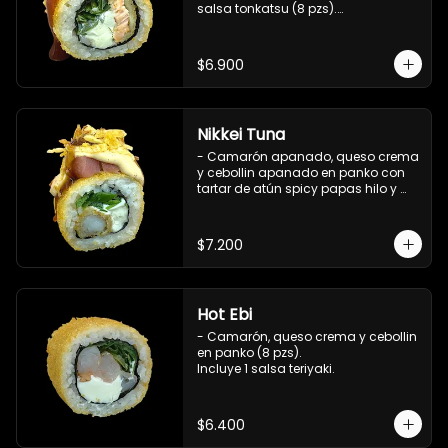
salsa tonkatsu (8 pzs).

Incluye 1 salsa teriyaki.
$6.900
Nikkei Tuna
- Camarón apanado, queso crema 
y cebollin apanado en panko con 
tartar de atún spicy papas hilo y 
salsa teriyaki (8 pzs).

Incluye 1 salsa de soya.
$7.200
Hot Ebi
- Camarón, queso crema y cebollin 
en panko (8 pzs). 

Incluye 1 salsa teriyaki.
$6.400