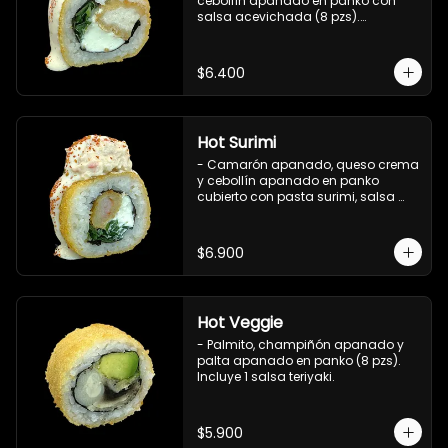
cebollín apanado en panko con 
salsa acevichada (8 pzs).

Incluye 1 salsa teriyaki.
$6.400
Hot Surimi
- Camarón apanado, queso crema 
y cebollín apanado en panko 
cubierto con pasta surimi, salsa 
acevichada y shichimi (8 pzs) 

Incluye 1 salsa teriyaki.
$6.900
Hot Veggie
- Palmito, champiñón apanado y 
palta apanado en panko (8 pzs).

Incluye 1 salsa teriyaki.
$5.900