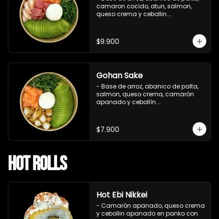
camaron cocido, atun, salmon, 
queso crema y cebollin.

 Incluye : 1 salsa de soya
$9.900
Gohan Sake
- Base de arroz, abanico de palta, 
salmon, queso crema, camarón 
apanado y cebollín.

   Incluye : 1 salsa de soya
$7.900
Hot Rolls
Hot Ebi Nikkei
- Camarón apanado, queso crema 
y cebollin apanado en panko con 