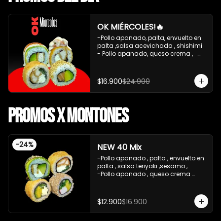
OK MIÉRCOLES!🔥
-Pollo apanado, palta, envuelto en 
palta ,salsa acevichada , shishimi

- Pollo apanado, queso crema ,   
apanado en panko, ceviche mixto , 
salsa acevichada

-  Pollo apanado , queso crema , 
$16.900
$24.900
cebollin, apanado en panko 

-Salmon ,palta , envuelto en 
sesamo 

Promos x Montones
-Incluye 2 palitos 2 salsa de soya 1 
salsa teriyaki ,

  Promoción sin cambios ni sujeto a 
descuentos

-
24
%
NEW 40 Mix
**Imagen referencial**
-Pollo apanado , palta , envuelto en 
palta , salsa teriyaki ,sesamo , 

-Pollo apanado , queso crema 
,cebollin , apanado en panko .

-Palta , queso crema , cebollin , 
apanado en panko .

$12.900
$16.900
-Kanikama , palta , cebollin , 
envuelto en sesamo.
