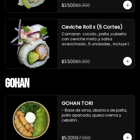
soya de 15 ml
$3.500
$6.300
Ceviche Roll x (5 Cortes)
Camaron  cocido , palta ,cubierto 
con ceviche mixto ,y salsa 
acevichada , 5 unidades , incluye 1 
soya de 15 ml
$3.500
$6.300
Gohan
GOHAN TORI
- Base de arroz, abanico de palta, 
pollo apanado, queso crema y 
cebollín.

 Incluye : 1 salsa de soya
$5.000
$7.900