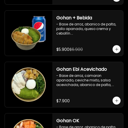
Gohan + Bebida
- Base de arroz, abanico de palta, 
pollo apanado, queso crema y 
cebollín.

   Incluye 1 salsa de soya + 1 bebida 
lata 350 ml (según disponibilidad)

$5.900
$6.900
**Imagen Referencial**
Gohan Ebi Acevichado
- Base de arroz, camaron 
apanado, ceviche mixto, salsa 
acevichada, abanico de palta, 
cebollín y queso crema.

Incluye : 1 salsa de soya
$7.900
Gohan OK
- Base de arroz, abanico de palta, 