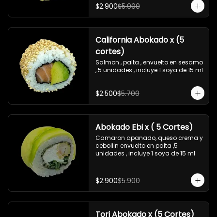
$2.900
$5.900
California Abokado x (5
cortes)
Salmon , palta , envuelto en sesamo 
, 5 unidades , incluye 1 soya de 15 ml
$2.500
$5.700
Abokado Ebi x ( 5 Cortes)
Camaron apanado, queso crema y 
cebollin envuelto en palta ,5 
unidades , incluye 1 soya de 15 ml
$2.900
$5.900
Tori Abokado x (5 Cortes)