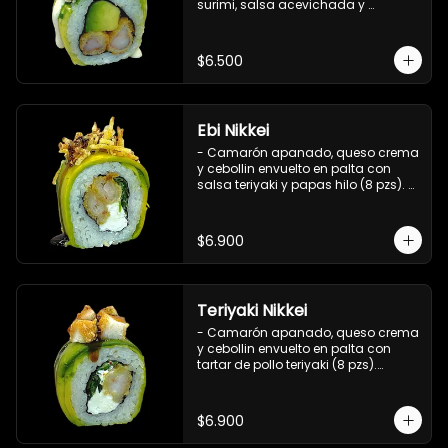
surimi, salsa acevichada y 
ciboulette (8 pzs).

Incluye 1 salsa de soya.
$6.500
Ebi Nikkei
- Camarón apanado, queso crema 
y cebollin envuelto en palta con 
salsa teriyaki y papas hilo (8 pzs). 

Incluye 1 salsa de soya.
$6.900
Teriyaki Nikkei
- Camarón apanado, queso crema 
y cebollin envuelto en palta con 
tartar de pollo teriyaki (8 pzs).

Incluye 1 salsa de soya.
$6.900