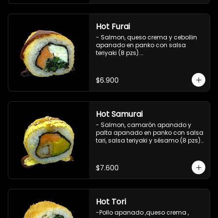
Hot Furai
- Salmon, queso crema y cebollin 
apanado en panko con salsa 
teriyaki (8 pzs).

Incluye 1 salsa de soya.
$6.900
Hot Samurai
- Salmon, camarón apanado y 
palta apanado en panko con salsa 
tari, salsa teriyaki y sésamo (8 pzs).

Incluye 1 salsa de soya.
$7.600
Hot Tori
-Pollo apanado ,queso crema , 