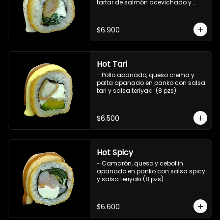
tartar de salmón acevichado y 
shishimi (8 pzs).

Incluye 1 salsa teriyaki.
$6.900
Hot Tari
- Pollo apanado, queso crema y 
palta apanado en panko con salsa 
tari y salsa teriyaki  (8 pzs). 

Incluye 1 salsa de soya.
$6.500
Hot Spicy
- Camarón, queso y cebollin 
apanado en panko con salsa spicy 
y salsa teriyaki (8 pzs).

Incluye 1 salsa de soya.
$6.600