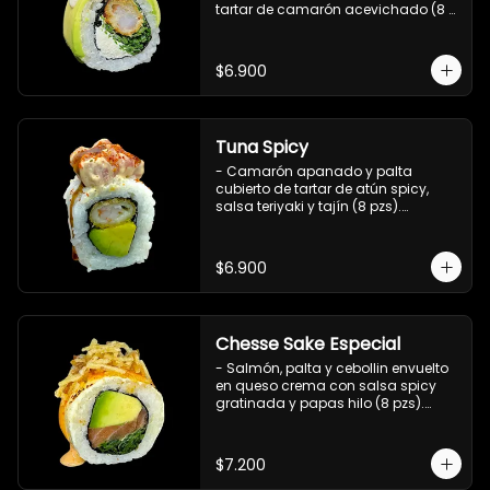
tartar de camarón acevichado (8 
pzs).

Incluye 1 salsa de soya.
$6.900
Tuna Spicy
- Camarón apanado y palta 
cubierto de tartar de atún spicy, 
salsa teriyaki y tajín (8 pzs).

Incluye 1 salsa de soya.
$6.900
Chesse Sake Especial
- Salmón, palta y cebollin envuelto 
en queso crema con salsa spicy 
gratinada y papas hilo (8 pzs).

Incluye 1 salsa de soya.
$7.200