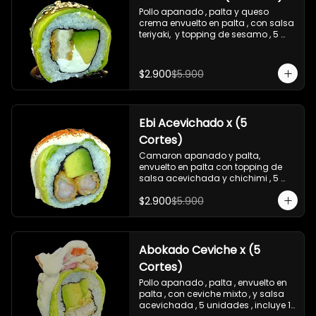
Pollo apanado , palta y queso 
crema envuelto en palta , con salsa 
teriyaki,  y topping de sesamo , 5 
unidades , incluye 1 soya  de 15 ml
$2.900
$5.900
Ebi Acevichado x (5
Cortes)
Camaron apanado y palta, 
envuelto en palta con topping de 
salsa acevichada y chichimi , 5 
unidades , incluye 1 soya de 15 ml
$2.900
$5.900
Abokado Ceviche x (5
Cortes)
Pollo apanado , palta , envuelto en 
palta , con ceviche mixto , y salsa 
acevichada , 5 unidades , incluye 1 