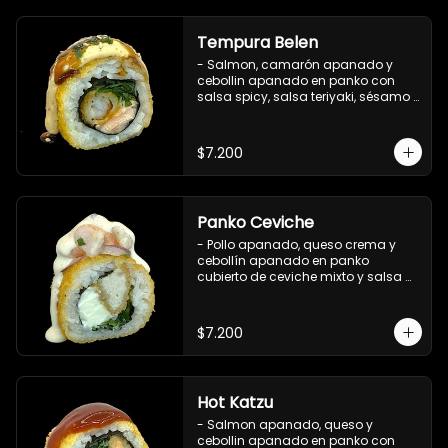
Tempura Belen
- Salmon, camarón apanado y 
cebollin apanado en panko con 
salsa spicy, salsa teriyaki, sésamo 
y ciboulette (8 pzs).

Incluye 1 salsa de soya.
$7.200
Panko Ceviche
- Pollo apanado, queso crema y 
cebollín apanado en panko 
cubierto de ceviche mixto y salsa 
acevichada (8 pzs).

Incluye 1 salsa teriyaki.
$7.200
Hot Katzu
- Salmon apanado, queso y 
cebollin apanado en panko con 