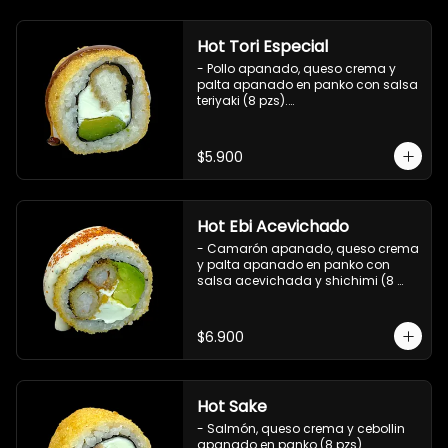
Hot Tori Especial
- Pollo apanado, queso crema y 
palta apanado en panko con salsa 
teriyaki (8 pzs).

Incluye 1 salsa de soya.
$5.900
Hot Ebi Acevichado
- Camarón apanado, queso crema 
y palta apanado en panko con 
salsa acevichada y shichimi (8 
pzs).

Incluye 1 salsa teriyaki.
$6.900
Hot Sake
- Salmón, queso crema y cebollin 
apanado en panko (8 pzs).
