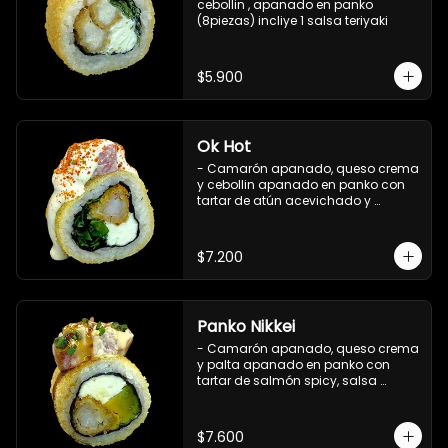
cebollin , apanado en panko 
(8piezas) incliye 1 salsa teriyaki
$5.900
Ok Hot
- Camarón apanado, queso crema 
y cebollin apanado en panko con 
tartar de atún acevichado y 
shichimi (8 pzs).

Incluye 1 salsa teriyaki.
$7.200
Panko Nikkei
- Camarón apanado, queso crema 
y palta apanado en panko con 
tartar de salmón spicy, salsa 
teriyaki, sésamo y ciboulette (8 pzs).

Incluye 1 salsa de soya.
$7.600