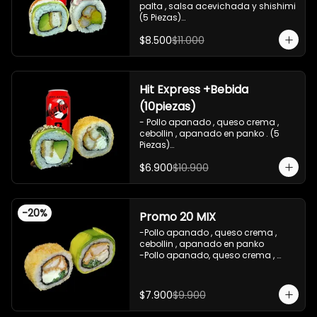
palta , salsa acevichada y shishimi 
(5 Piezas)

-Camaron cocido , palta ,ceviche 
$8.500
$11.000
mixto , salsa acevichada ( 5 Piezas)

-Incluye 1 bebida (coca cola zero), Y 
2 Salsas de soya de 15ml

- IMAGEN REFERENCIAL
Hit Express +Bebida
(10piezas)
- Pollo apanado , queso crema , 
cebollin , apanado en panko . (5 
Piezas)

-Pollo apanado , queso crema , 
$6.900
$10.900
palta ,envuelto en palta , salsa 
teriyaki , sesamo .(5Piezas)

-incluye 2 salsa de soya de 15ml .

-Incluye 1 bebida ( coca cola zero)

-
20
%
-Imagen referencial .
Promo 20 MIX
-Pollo apanado , queso crema , 
cebollin , apanado en panko 

-Pollo apanado, queso crema , 
cebollin , envuelto en palta 

-imagen referencial

-incluye 1 salsa de soya , 1 salsa 
$7.900
$9.900
teriyaki