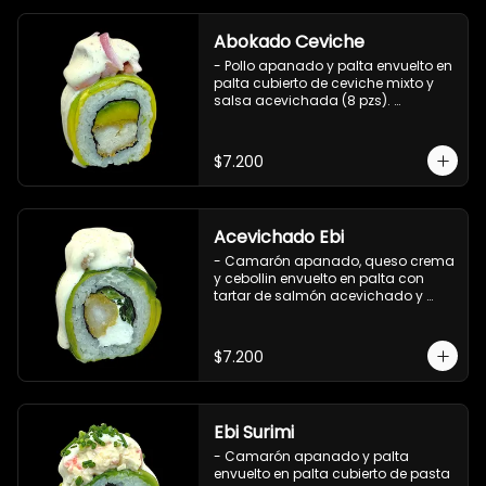
Abokado Ceviche
- Pollo apanado y palta envuelto en 
palta cubierto de ceviche mixto y 
salsa acevichada (8 pzs). 

Incluye 1 salsa de soya.
$7.200
Acevichado Ebi
- Camarón apanado, queso crema 
y cebollin envuelto en palta con 
tartar de salmón acevichado y 
shishimi (8 pzs).

Incluye 1 salsa de soya.
$7.200
Ebi Surimi
- Camarón apanado y palta 
envuelto en palta cubierto de pasta 