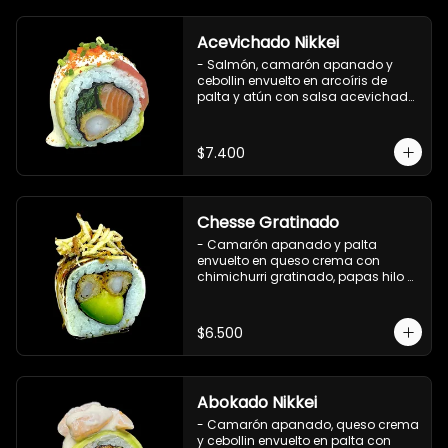
Acevichado Nikkei
- Salmón, camarón apanado y 
cebollin envuelto en arcoíris de 
palta y atún con salsa acevichada, 
masago y ciboulette (8 pzs).

Incluye 1 salsa de soya.
$7.400
Chesse Gratinado
- Camarón apanado y palta 
envuelto en queso crema con 
chimichurri gratinado, papas hilo y 
salsa teriyaki (8 pzs).

Incluye 1 salsa de soya.
$6.500
Abokado Nikkei
- Camarón apanado, queso crema 
y cebollin envuelto en palta con 