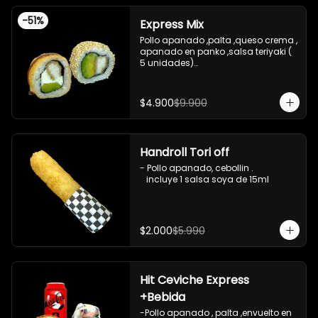
-
51
%
Express Mix
Pollo apanado ,palta ,queso crema , 
apanado en panko ,salsa teriyaki ( 
5 unidades)

Pollo apanado, palta , envuelto en 
sesamo (5 unidades)

incluye 1 salsa de soya de 15 ml
$4.900
$9.900
Handroll Tori off
- Pollo apanado, cebollin .

   incluye 1 salsa soya de 15ml
$2.000
$5.990
Hit Ceviche Express
+Bebida
-Pollo apanado , palta ,envuelto en 