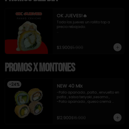
OK JUEVES!🔥
Todo los jueves un rollito top a 
precio rebajado. 

- Pollo apanado , queso crema y 
cebollin apanado en panko 
cubierto de ceviche mixto y salsa 
$3.900
$5.900
acevichada 8 piezas , incluye 1 
soya de 15 ml

Promos x Montones
*Incluye 1 salsa de soya*
-
24
%
NEW 40 Mix
-Pollo apanado , palta , envuelto en 
palta , salsa teriyaki ,sesamo , 

-Pollo apanado , queso crema 
,cebollin , apanado en panko .

-Palta , queso crema , cebollin , 
apanado en panko .

$12.900
$16.900
-Kanikama , palta , cebollin , 
envuelto en sesamo.
