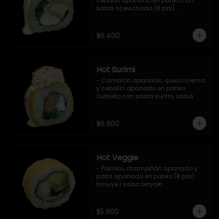
cebollín apanado en panko con 
salsa acevichada (8 pzs).

Incluye 1 salsa teriyaki.
$6.400
Hot Surimi
- Camarón apanado, queso crema 
y cebollín apanado en panko 
cubierto con pasta surimi, salsa 
acevichada y shichimi (8 pzs) 

Incluye 1 salsa teriyaki.
$6.900
Hot Veggie
- Palmito, champiñón apanado y 
palta apanado en panko (8 pzs).

Incluye 1 salsa teriyaki.
$5.900