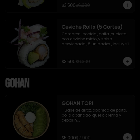
soya de 15 ml
$3.500
$6.300
Ceviche Roll x (5 Cortes)
Camaron  cocido , palta ,cubierto 
con ceviche mixto ,y salsa 
acevichada , 5 unidades , incluye 1 
soya de 15 ml
$3.500
$6.300
Gohan
GOHAN TORI
- Base de arroz, abanico de palta, 
pollo apanado, queso crema y 
cebollín.

 Incluye : 1 salsa de soya
$5.000
$7.900