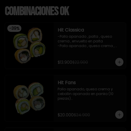
Combinaciones OK
-
39
%
Hit Classica
-Pollo apanado , palta , queso 
crema , envuelto en palta 

-Pollo apanado , queso crema , 
palta , apanado en panko , salsa 
teriyaki 

-Camaron cocido ,queso crema , 
$13.900
$22.900
cebollin , apanado en panko .

-Pasta de surimi , palta , cebollin 
,envuelto en palta ,salsa tari , salsa 
teriyaki .

Hit Fans
-incluye 2 salsas de soya , 1 salsa 
teriyaki , 1 gengibre , 1 wasabi , 3 
Pollo apanado, queso crema y 
palitos.

cebollin apanado en panko (10 
-imagen referencial
piezas)

- Camaron cocido, queso crema y 
cebollin apanado en panko (10 
piezas)

$20.000
$24.900
- Camaron apanado y palta 
envuelto en palta con salsa 
acevichada y shishimi (10 piezas)
