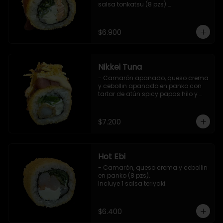
salsa tonkatsu (8 pzs).

Incluye 1 salsa teriyaki.
$6.900
Nikkei Tuna
- Camarón apanado, queso crema 
y cebollin apanado en panko con 
tartar de atún spicy papas hilo y 
salsa teriyaki (8 pzs).

Incluye 1 salsa de soya.
$7.200
Hot Ebi
- Camarón, queso crema y cebollin 
en panko (8 pzs). 

Incluye 1 salsa teriyaki.
$6.400