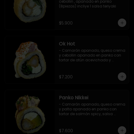
cebollin , apanado en panko 
(8piezas) incliye 1 salsa teriyaki
$5.900
Ok Hot
- Camarón apanado, queso crema 
y cebollin apanado en panko con 
tartar de atún acevichado y 
shichimi (8 pzs).

Incluye 1 salsa teriyaki.
$7.200
Panko Nikkei
- Camarón apanado, queso crema 
y palta apanado en panko con 
tartar de salmón spicy, salsa 
teriyaki, sésamo y ciboulette (8 pzs).

Incluye 1 salsa de soya.
$7.600