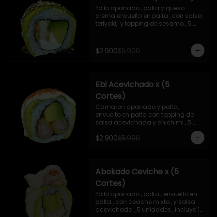
Pollo apanado , palta y queso 
crema envuelto en palta , con salsa 
teriyaki,  y topping de sesamo , 5 
unidades , incluye 1 soya  de 15 ml
$2.900
$5.900
Ebi Acevichado x (5
Cortes)
Camaron apanado y palta, 
envuelto en palta con topping de 
salsa acevichada y chichimi , 5 
unidades , incluye 1 soya de 15 ml
$2.900
$5.900
Abokado Ceviche x (5
Cortes)
Pollo apanado , palta , envuelto en 
palta , con ceviche mixto , y salsa 
acevichada , 5 unidades , incluye 1 