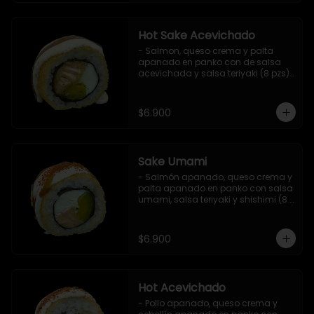
Hot Sake Acevichado
- Salmon, queso crema y palta 
apanado en panko con de salsa 
acevichada y salsa teriyaki (8 pzs).

Incluye 1 salsa de soya.
$6.900
Sake Umami
- Salmón apanado, queso crema y 
palta apanado en panko con salsa 
umami, salsa teriyaki y shishimi (8 
pzs).

Incluye 1 salsa de soya.
$6.900
Hot Acevichado
- Pollo apanado, queso crema y 