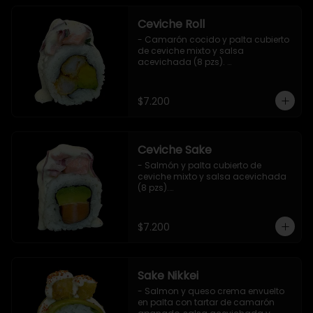
Ceviche Roll
- Camarón cocido y palta cubierto 
de ceviche mixto y salsa 
acevichada (8 pzs). 

Incluye 1 salsa de soya.
$7.200
Ceviche Sake
- Salmón y palta cubierto de 
ceviche mixto y salsa acevichada 
(8 pzs).

Incluye 1 salsa de soya.
$7.200
Sake Nikkei
- Salmon y queso crema envuelto 
en palta con tartar de camarón 