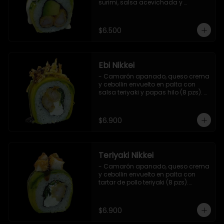
surimi, salsa acevichada y 
ciboulette (8 pzs).

Incluye 1 salsa de soya.
$6.500
Ebi Nikkei
- Camarón apanado, queso crema 
y cebollin envuelto en palta con 
salsa teriyaki y papas hilo (8 pzs). 

Incluye 1 salsa de soya.
$6.900
Teriyaki Nikkei
- Camarón apanado, queso crema 
y cebollin envuelto en palta con 
tartar de pollo teriyaki (8 pzs).

Incluye 1 salsa de soya.
$6.900