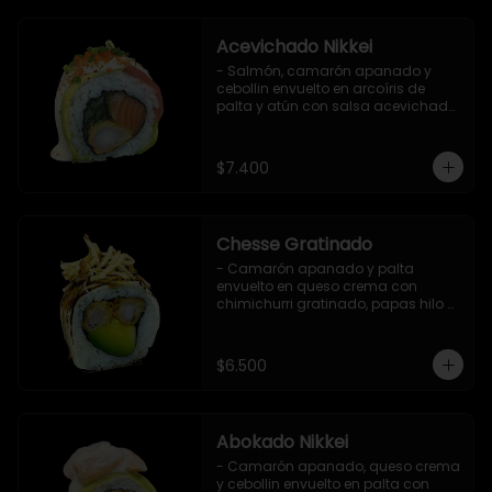
Acevichado Nikkei
- Salmón, camarón apanado y 
cebollin envuelto en arcoíris de 
palta y atún con salsa acevichada, 
masago y ciboulette (8 pzs).

Incluye 1 salsa de soya.
$7.400
Chesse Gratinado
- Camarón apanado y palta 
envuelto en queso crema con 
chimichurri gratinado, papas hilo y 
salsa teriyaki (8 pzs).

Incluye 1 salsa de soya.
$6.500
Abokado Nikkei
- Camarón apanado, queso crema 
y cebollin envuelto en palta con 