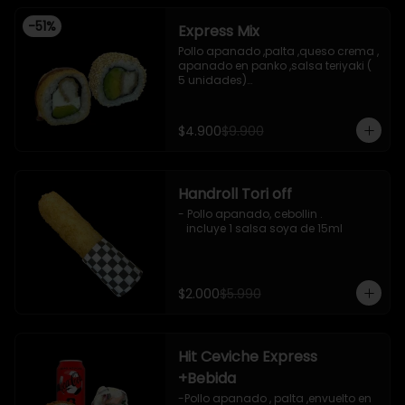
-
51
%
Express Mix
Pollo apanado ,palta ,queso crema , 
apanado en panko ,salsa teriyaki ( 
5 unidades)

Pollo apanado, palta , envuelto en 
sesamo (5 unidades)

incluye 1 salsa de soya de 15 ml
$4.900
$9.900
Handroll Tori off
- Pollo apanado, cebollin .

   incluye 1 salsa soya de 15ml
$2.000
$5.990
Hit Ceviche Express
+Bebida
-Pollo apanado , palta ,envuelto en 