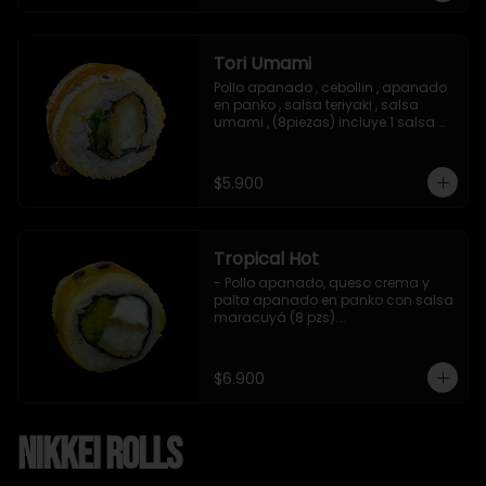
Tori Umami
Pollo apanado , cebollin , apanado 
en panko , salsa teriyaki , salsa 
umami , (8piezas) incluye 1 salsa 
teriyaki
$5.900
Tropical Hot
- Pollo apanado, queso crema y 
palta apanado en panko con salsa 
maracuyá (8 pzs).

Incluye 1 salsa teriyaki.
$6.900
Nikkei Rolls