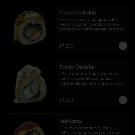
Tempura Belen
- Salmon, camarón apanado y 
cebollin apanado en panko con 
salsa spicy, salsa teriyaki, sésamo 
y ciboulette (8 pzs).

Incluye 1 salsa de soya.
$7.200
Panko Ceviche
- Pollo apanado, queso crema y 
cebollín apanado en panko 
cubierto de ceviche mixto y salsa 
acevichada (8 pzs).

Incluye 1 salsa teriyaki.
$7.200
Hot Katzu
- Salmon apanado, queso y 
cebollin apanado en panko con 