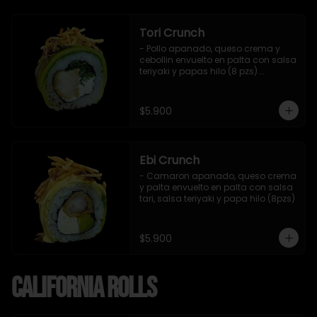
Tori Crunch
- Pollo apanado, queso crema y 
cebollin envuelto en palta con salsa 
teriyaki y papas hilo (8 pzs).

Incluye 1 salsa de soya.
$5.900
Ebi Crunch
- Camaron apanado, queso crema 
y palta envuelto en palta con salsa 
tari, salsa teriyaki y papa hilo (8pzs)
$5.900
California Rolls