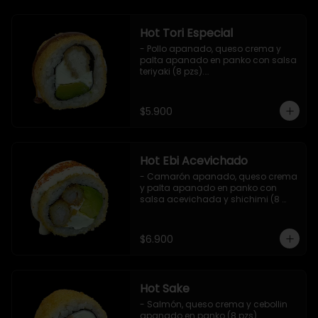
Hot Tori Especial
- Pollo apanado, queso crema y 
palta apanado en panko con salsa 
teriyaki (8 pzs).

Incluye 1 salsa de soya.
$5.900
Hot Ebi Acevichado
- Camarón apanado, queso crema 
y palta apanado en panko con 
salsa acevichada y shichimi (8 
pzs).

Incluye 1 salsa teriyaki.
$6.900
Hot Sake
- Salmón, queso crema y cebollin 
apanado en panko (8 pzs).
