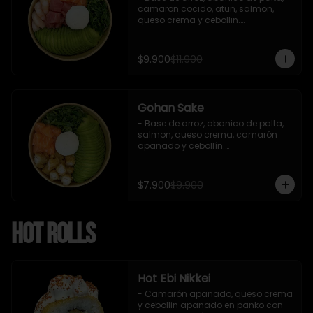
camaron cocido, atun, salmon, 
queso crema y cebollin.

 Incluye : 1 salsa de soya
$9.900
$11.900
Gohan Sake
- Base de arroz, abanico de palta, 
salmon, queso crema, camarón 
apanado y cebollín.

   Incluye : 1 salsa de soya
$7.900
$9.900
Hot Rolls
Hot Ebi Nikkei
- Camarón apanado, queso crema 
y cebollin apanado en panko con 