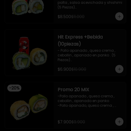
palta , salsa acevichada y shishimi 
(5 Piezas)

-Camaron cocido , palta ,ceviche 
$8.500
$11.000
mixto , salsa acevichada ( 5 Piezas)

-Incluye 1 bebida (coca cola zero), Y 
2 Salsas de soya de 15ml

- IMAGEN REFERENCIAL
Hit Express +Bebida
(10piezas)
- Pollo apanado , queso crema , 
cebollin , apanado en panko . (5 
Piezas)

-Pollo apanado , queso crema , 
$6.900
$10.900
palta ,envuelto en palta , salsa 
teriyaki , sesamo .(5Piezas)

-incluye 2 salsa de soya de 15ml .

-Incluye 1 bebida ( coca cola zero)

-
20
%
-Imagen referencial .
Promo 20 MIX
-Pollo apanado , queso crema , 
cebollin , apanado en panko 

-Pollo apanado, queso crema , 
cebollin , envuelto en palta 

-imagen referencial

-incluye 1 salsa de soya , 1 salsa 
$7.900
$9.900
teriyaki