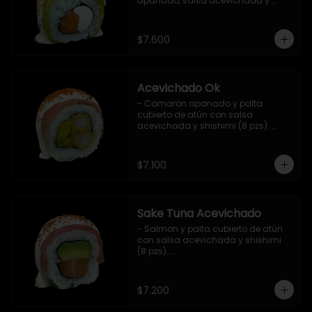
apanado, salsa acevichada y 
shichimi (8 pzs).

Incluye 1 salsa de soya.
$7.600
Acevichado Ok
- Camarón apanado y palta 
cubierto de atún con salsa 
acevichada y shishimi (8 pzs). 
Incluye 1 salsa de soya.
$7.100
Sake Tuna Acevichado
- Salmon y palta cubierto de atún 
con salsa acevichada y shishimi 
(8 pzs).

Incluye 1 salsa de soya.
$7.200