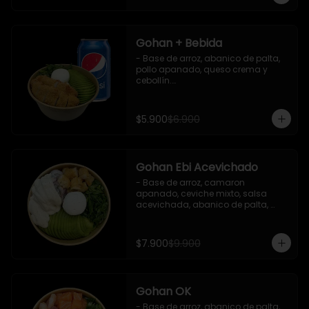
Gohan + Bebida
- Base de arroz, abanico de palta, 
pollo apanado, queso crema y 
cebollín.

   Incluye 1 salsa de soya + 1 bebida 
lata 350 ml (según disponibilidad)

$5.900
$6.900
**Imagen Referencial**
Gohan Ebi Acevichado
- Base de arroz, camaron 
apanado, ceviche mixto, salsa 
acevichada, abanico de palta, 
cebollín y queso crema.

Incluye : 1 salsa de soya
$7.900
$9.900
Gohan OK
- Base de arroz, abanico de palta, 