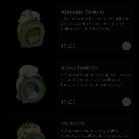
Abokado Ceviche
- Pollo apanado y palta envuelto en 
palta cubierto de ceviche mixto y 
salsa acevichada (8 pzs). 

Incluye 1 salsa de soya.
$7.200
Acevichado Ebi
- Camarón apanado, queso crema 
y cebollin envuelto en palta con 
tartar de salmón acevichado y 
shishimi (8 pzs).

Incluye 1 salsa de soya.
$7.200
Ebi Surimi
- Camarón apanado y palta 
envuelto en palta cubierto de pasta 