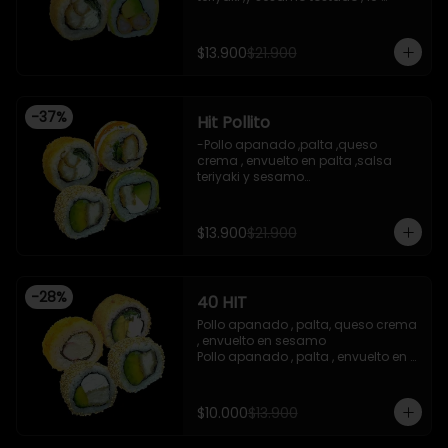
piezas

-Camaron apanado ,palta 
,envuelto en palta ,salsa 
$13.900
$21.900
acevichada ,y chichimi , 10 piezas

-Pollo apanado , palta , queso 
crema , apanado en panko , 10 
piezas
-
37
%
Hit Pollito
-Pollo apanado ,palta ,queso 
crema , envuelto en palta ,salsa 
teriyaki y sesamo

-Pollo apanado , palta , envuelto en 
sesamo

-Pollo apanado , cebollin , apanado 
$13.900
$21.900
en panko , salsa umami , salsa 
teriyaki

-Pollo apanado ,queso crema , 
cebollin , apanado en panko .

-
28
%
40 HIT
 -incluye 2 salsas de soya , 1 salsa 
teriyaki , 1wasabi , 1 gengibre , 3 
Pollo apanado , palta, queso crema 
palitos .

, envuelto en sesamo 

-Imagen referencial .
Pollo apanado , palta , envuelto en 
sesamo 

Palta , queso crema , cebollin , 
apanado en panko 

$10.000
$13.900
Kanikama , queso crema , 
apanado en panko