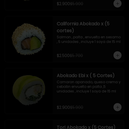
$2.900
$5.900
California Abokado x (5
cortes)
Salmon , palta , envuelto en sesamo 
, 5 unidades , incluye 1 soya de 15 ml
$2.500
$5.700
Abokado Ebi x ( 5 Cortes)
Camaron apanado, queso crema y 
cebollin envuelto en palta ,5 
unidades , incluye 1 soya de 15 ml
$2.900
$5.900
Tori Abokado x (5 Cortes)