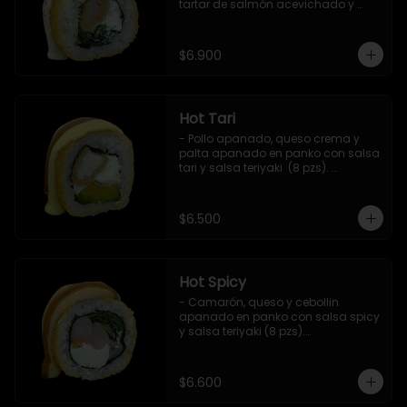
tartar de salmón acevichado y 
shishimi (8 pzs).

Incluye 1 salsa teriyaki.
$6.900
Hot Tari
- Pollo apanado, queso crema y 
palta apanado en panko con salsa 
tari y salsa teriyaki  (8 pzs). 

Incluye 1 salsa de soya.
$6.500
Hot Spicy
- Camarón, queso y cebollin 
apanado en panko con salsa spicy 
y salsa teriyaki (8 pzs).

Incluye 1 salsa de soya.
$6.600