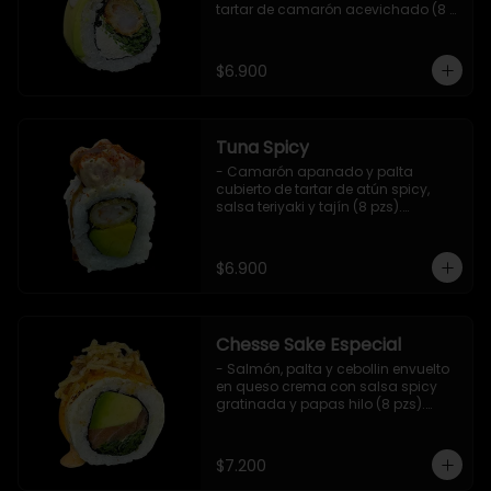
tartar de camarón acevichado (8 
pzs).

Incluye 1 salsa de soya.
$6.900
Tuna Spicy
- Camarón apanado y palta 
cubierto de tartar de atún spicy, 
salsa teriyaki y tajín (8 pzs).

Incluye 1 salsa de soya.
$6.900
Chesse Sake Especial
- Salmón, palta y cebollin envuelto 
en queso crema con salsa spicy 
gratinada y papas hilo (8 pzs).

Incluye 1 salsa de soya.
$7.200