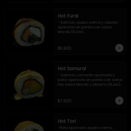
Hot Furai
- Salmon, queso crema y cebollin 
apanado en panko con salsa 
teriyaki (8 pzs).

Incluye 1 salsa de soya.
$6.900
Hot Samurai
- Salmon, camarón apanado y 
palta apanado en panko con salsa 
tari, salsa teriyaki y sésamo (8 pzs).

Incluye 1 salsa de soya.
$7.600
Hot Tori
-Pollo apanado ,queso crema , 