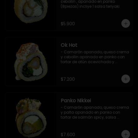
cebollin , apanado en panko 
(8piezas) incliye 1 salsa teriyaki
$5.900
Ok Hot
- Camarón apanado, queso crema 
y cebollin apanado en panko con 
tartar de atún acevichado y 
shichimi (8 pzs).

Incluye 1 salsa teriyaki.
$7.200
Panko Nikkei
- Camarón apanado, queso crema 
y palta apanado en panko con 
tartar de salmón spicy, salsa 
teriyaki, sésamo y ciboulette (8 pzs).

Incluye 1 salsa de soya.
$7.600