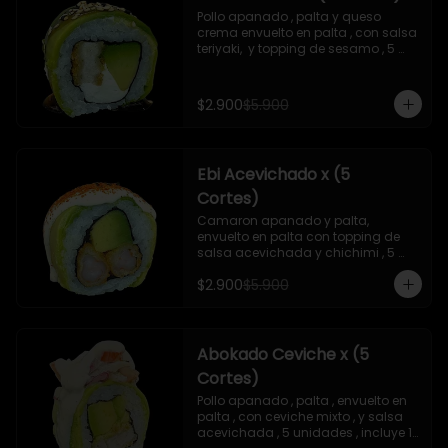
Pollo apanado , palta y queso 
crema envuelto en palta , con salsa 
teriyaki,  y topping de sesamo , 5 
unidades , incluye 1 soya  de 15 ml
$2.900
$5.900
Ebi Acevichado x (5
Cortes)
Camaron apanado y palta, 
envuelto en palta con topping de 
salsa acevichada y chichimi , 5 
unidades , incluye 1 soya de 15 ml
$2.900
$5.900
Abokado Ceviche x (5
Cortes)
Pollo apanado , palta , envuelto en 
palta , con ceviche mixto , y salsa 
acevichada , 5 unidades , incluye 1 