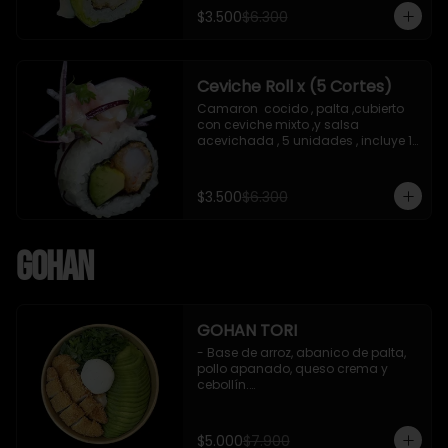
soya de 15 ml
$3.500
$6.300
Ceviche Roll x (5 Cortes)
Camaron  cocido , palta ,cubierto 
con ceviche mixto ,y salsa 
acevichada , 5 unidades , incluye 1 
soya de 15 ml
$3.500
$6.300
Gohan
GOHAN TORI
- Base de arroz, abanico de palta, 
pollo apanado, queso crema y 
cebollín.

 Incluye : 1 salsa de soya
$5.000
$7.900