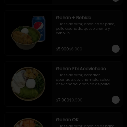
Gohan + Bebida
- Base de arroz, abanico de palta, 
pollo apanado, queso crema y 
cebollín.

   Incluye 1 salsa de soya + 1 bebida 
lata 350 ml (según disponibilidad)

$5.900
$6.900
**Imagen Referencial**
Gohan Ebi Acevichado
- Base de arroz, camaron 
apanado, ceviche mixto, salsa 
acevichada, abanico de palta, 
cebollín y queso crema.

Incluye : 1 salsa de soya
$7.900
$9.900
Gohan OK
- Base de arroz, abanico de palta, 