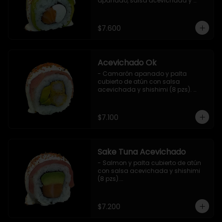
apanado, salsa acevichada y 
shichimi (8 pzs).

Incluye 1 salsa de soya.
$7.600
Acevichado Ok
- Camarón apanado y palta 
cubierto de atún con salsa 
acevichada y shishimi (8 pzs). 
Incluye 1 salsa de soya.
$7.100
Sake Tuna Acevichado
- Salmon y palta cubierto de atún 
con salsa acevichada y shishimi 
(8 pzs).

Incluye 1 salsa de soya.
$7.200