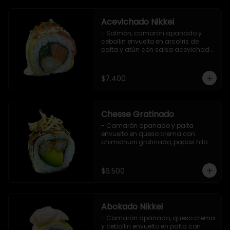
Acevichado Nikkei
- Salmón, camarón apanado y 
cebollin envuelto en arcoíris de 
palta y atún con salsa acevichada, 
masago y ciboulette (8 pzs).

Incluye 1 salsa de soya.
$7.400
Chesse Gratinado
- Camarón apanado y palta 
envuelto en queso crema con 
chimichurri gratinado, papas hilo y 
salsa teriyaki (8 pzs).

Incluye 1 salsa de soya.
$6.500
Abokado Nikkei
- Camarón apanado, queso crema 
y cebollin envuelto en palta con 