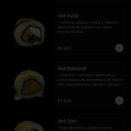
Hot Furai
- Salmon, queso crema y cebollin 
apanado en panko con salsa 
teriyaki (8 pzs).

Incluye 1 salsa de soya.
$6.900
Hot Samurai
- Salmon, camarón apanado y 
palta apanado en panko con salsa 
tari, salsa teriyaki y sésamo (8 pzs).

Incluye 1 salsa de soya.
$7.600
Hot Tori
-Pollo apanado ,queso crema , 