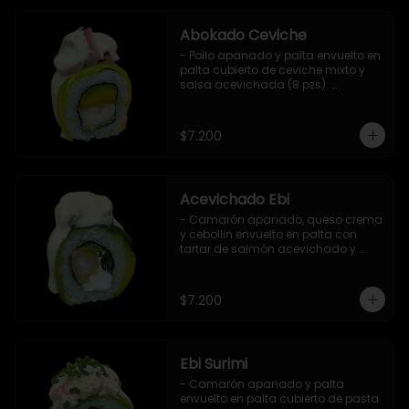
Abokado Ceviche
- Pollo apanado y palta envuelto en 
palta cubierto de ceviche mixto y 
salsa acevichada (8 pzs). 

Incluye 1 salsa de soya.
$7.200
Acevichado Ebi
- Camarón apanado, queso crema 
y cebollin envuelto en palta con 
tartar de salmón acevichado y 
shishimi (8 pzs).

Incluye 1 salsa de soya.
$7.200
Ebi Surimi
- Camarón apanado y palta 
envuelto en palta cubierto de pasta 