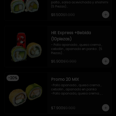
palta , salsa acevichada y shishimi 
(5 Piezas)

-Camaron cocido , palta ,ceviche 
$8.500
$11.000
mixto , salsa acevichada ( 5 Piezas)

-Incluye 1 bebida (coca cola zero), Y 
2 Salsas de soya de 15ml

- IMAGEN REFERENCIAL
Hit Express +Bebida
(10piezas)
- Pollo apanado , queso crema , 
cebollin , apanado en panko . (5 
Piezas)

-Pollo apanado , queso crema , 
$6.900
$10.900
palta ,envuelto en palta , salsa 
teriyaki , sesamo .(5Piezas)

-incluye 2 salsa de soya de 15ml .

-Incluye 1 bebida ( coca cola zero)

-
20
%
-Imagen referencial .
Promo 20 MIX
-Pollo apanado , queso crema , 
cebollin , apanado en panko 

-Pollo apanado, queso crema , 
cebollin , envuelto en palta 

-imagen referencial

-incluye 1 salsa de soya , 1 salsa 
$7.900
$9.900
teriyaki