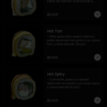
tartar de salmón acevichado y 
shishimi (8 pzs).

Incluye 1 salsa teriyaki.
$6.900
Hot Tari
- Pollo apanado, queso crema y 
palta apanado en panko con salsa 
tari y salsa teriyaki  (8 pzs). 

Incluye 1 salsa de soya.
$6.500
Hot Spicy
- Camarón, queso y cebollin 
apanado en panko con salsa spicy 
y salsa teriyaki (8 pzs).

Incluye 1 salsa de soya.
$6.600