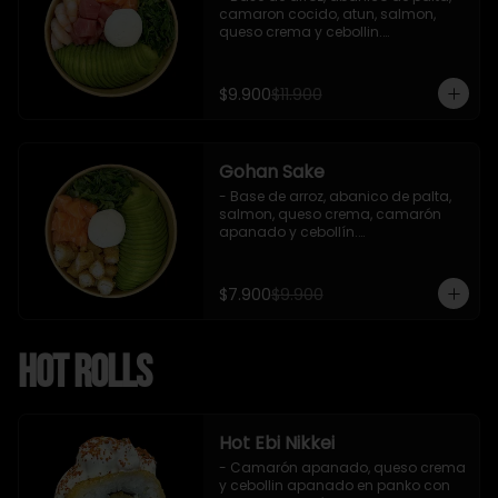
camaron cocido, atun, salmon, 
queso crema y cebollin.

 Incluye : 1 salsa de soya
$9.900
$11.900
Gohan Sake
- Base de arroz, abanico de palta, 
salmon, queso crema, camarón 
apanado y cebollín.

   Incluye : 1 salsa de soya
$7.900
$9.900
Hot Rolls
Hot Ebi Nikkei
- Camarón apanado, queso crema 
y cebollin apanado en panko con 