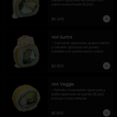
cebollín apanado en panko con 
salsa acevichada (8 pzs).

Incluye 1 salsa teriyaki.
$6.400
Hot Surimi
- Camarón apanado, queso crema 
y cebollín apanado en panko 
cubierto con pasta surimi, salsa 
acevichada y shichimi (8 pzs) 

Incluye 1 salsa teriyaki.
$6.900
Hot Veggie
- Palmito, champiñón apanado y 
palta apanado en panko (8 pzs).

Incluye 1 salsa teriyaki.
$5.900