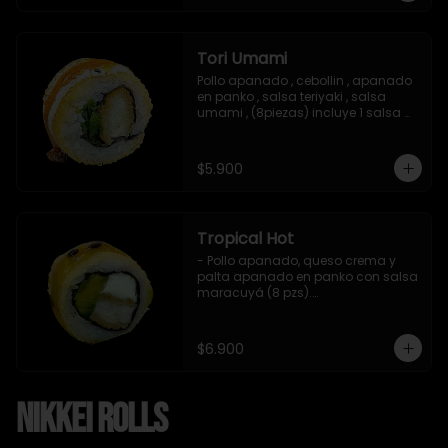
Tori Umami
Pollo apanado , cebollin , apanado 
en panko , salsa teriyaki , salsa 
umami , (8piezas) incluye 1 salsa 
teriyaki
$5.900
Tropical Hot
- Pollo apanado, queso crema y 
palta apanado en panko con salsa 
maracuyá (8 pzs).

Incluye 1 salsa teriyaki.
$6.900
Nikkei Rolls