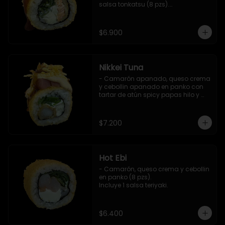
salsa tonkatsu (8 pzs).

Incluye 1 salsa teriyaki.
$6.900
Nikkei Tuna
- Camarón apanado, queso crema 
y cebollin apanado en panko con 
tartar de atún spicy papas hilo y 
salsa teriyaki (8 pzs).

Incluye 1 salsa de soya.
$7.200
Hot Ebi
- Camarón, queso crema y cebollin 
en panko (8 pzs). 

Incluye 1 salsa teriyaki.
$6.400