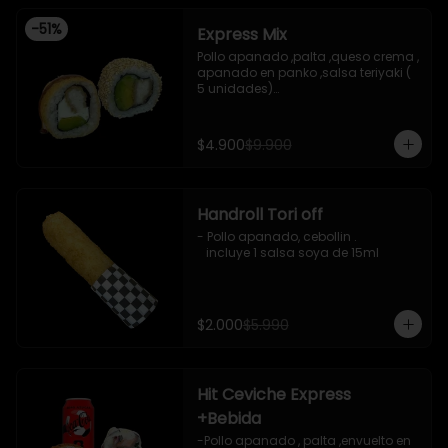
-
51
%
Express Mix
Pollo apanado ,palta ,queso crema , 
apanado en panko ,salsa teriyaki ( 
5 unidades)

Pollo apanado, palta , envuelto en 
sesamo (5 unidades)

incluye 1 salsa de soya de 15 ml
$4.900
$9.900
Handroll Tori off
- Pollo apanado, cebollin .

   incluye 1 salsa soya de 15ml
$2.000
$5.990
Hit Ceviche Express
+Bebida
-Pollo apanado , palta ,envuelto en 