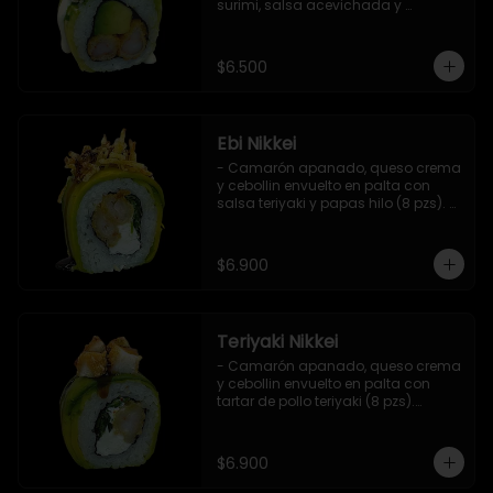
surimi, salsa acevichada y 
ciboulette (8 pzs).

Incluye 1 salsa de soya.
$6.500
Ebi Nikkei
- Camarón apanado, queso crema 
y cebollin envuelto en palta con 
salsa teriyaki y papas hilo (8 pzs). 

Incluye 1 salsa de soya.
$6.900
Teriyaki Nikkei
- Camarón apanado, queso crema 
y cebollin envuelto en palta con 
tartar de pollo teriyaki (8 pzs).

Incluye 1 salsa de soya.
$6.900