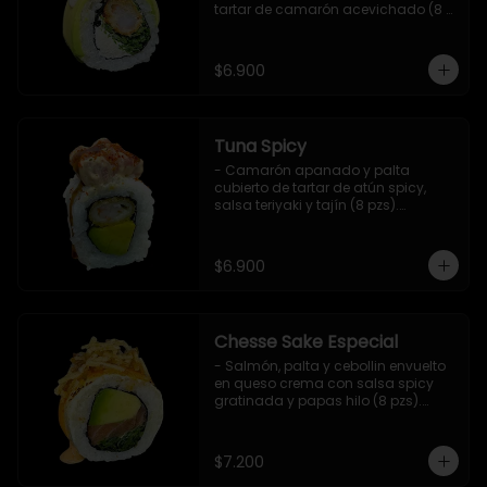
tartar de camarón acevichado (8 
pzs).

Incluye 1 salsa de soya.
$6.900
Tuna Spicy
- Camarón apanado y palta 
cubierto de tartar de atún spicy, 
salsa teriyaki y tajín (8 pzs).

Incluye 1 salsa de soya.
$6.900
Chesse Sake Especial
- Salmón, palta y cebollin envuelto 
en queso crema con salsa spicy 
gratinada y papas hilo (8 pzs).

Incluye 1 salsa de soya.
$7.200