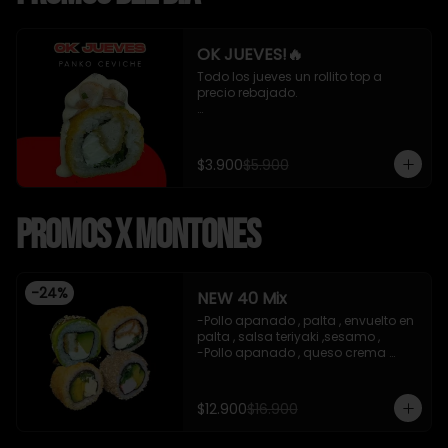
OK JUEVES!🔥
Todo los jueves un rollito top a 
precio rebajado. 

- Pollo apanado , queso crema y 
cebollin apanado en panko 
cubierto de ceviche mixto y salsa 
$3.900
$5.900
acevichada 8 piezas , incluye 1 
soya de 15 ml

Promos x Montones
*Incluye 1 salsa de soya*
-
24
%
NEW 40 Mix
-Pollo apanado , palta , envuelto en 
palta , salsa teriyaki ,sesamo , 

-Pollo apanado , queso crema 
,cebollin , apanado en panko .

-Palta , queso crema , cebollin , 
apanado en panko .

$12.900
$16.900
-Kanikama , palta , cebollin , 
envuelto en sesamo.
