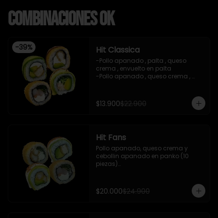
Combinaciones OK
-
39
%
Hit Classica
-Pollo apanado , palta , queso 
crema , envuelto en palta 

-Pollo apanado , queso crema , 
palta , apanado en panko , salsa 
teriyaki 

-Camaron cocido ,queso crema , 
$13.900
$22.900
cebollin , apanado en panko .

-Pasta de surimi , palta , cebollin 
,envuelto en palta ,salsa tari , salsa 
teriyaki .

Hit Fans
-incluye 2 salsas de soya , 1 salsa 
teriyaki , 1 gengibre , 1 wasabi , 3 
Pollo apanado, queso crema y 
palitos.

cebollin apanado en panko (10 
-imagen referencial
piezas)

- Camaron cocido, queso crema y 
cebollin apanado en panko (10 
piezas)

$20.000
$24.900
- Camaron apanado y palta 
envuelto en palta con salsa 
acevichada y shishimi (10 piezas)
