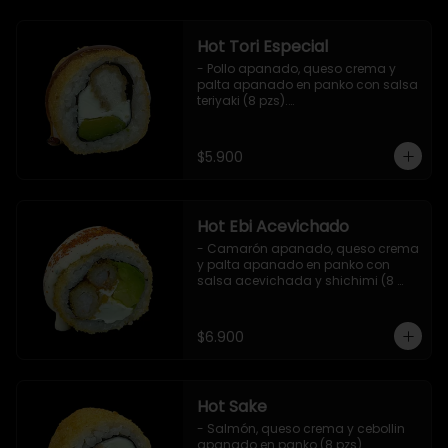
Hot Tori Especial
- Pollo apanado, queso crema y 
palta apanado en panko con salsa 
teriyaki (8 pzs).

Incluye 1 salsa de soya.
$5.900
Hot Ebi Acevichado
- Camarón apanado, queso crema 
y palta apanado en panko con 
salsa acevichada y shichimi (8 
pzs).

Incluye 1 salsa teriyaki.
$6.900
Hot Sake
- Salmón, queso crema y cebollin 
apanado en panko (8 pzs).
