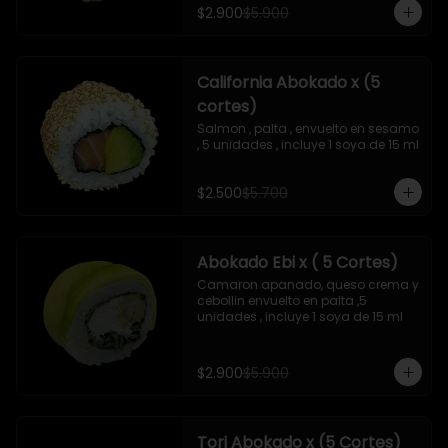
$2.900
$5.900
California Abokado x (5
cortes)
Salmon , palta , envuelto en sesamo 
, 5 unidades , incluye 1 soya de 15 ml
$2.500
$5.700
Abokado Ebi x ( 5 Cortes)
Camaron apanado, queso crema y 
cebollin envuelto en palta ,5 
unidades , incluye 1 soya de 15 ml
$2.900
$5.900
Tori Abokado x (5 Cortes)