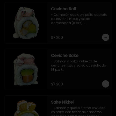
Ceviche Roll
- Camarón cocido y palta cubierto 
de ceviche mixto y salsa 
acevichada (8 pzs). 

Incluye 1 salsa de soya.
$7.200
Ceviche Sake
- Salmón y palta cubierto de 
ceviche mixto y salsa acevichada 
(8 pzs).

Incluye 1 salsa de soya.
$7.200
Sake Nikkei
- Salmon y queso crema envuelto 
en palta con tartar de camarón 