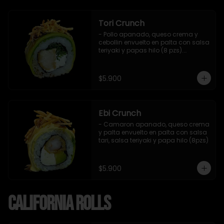
Tori Crunch
- Pollo apanado, queso crema y 
cebollin envuelto en palta con salsa 
teriyaki y papas hilo (8 pzs).

Incluye 1 salsa de soya.
$5.900
Ebi Crunch
- Camaron apanado, queso crema 
y palta envuelto en palta con salsa 
tari, salsa teriyaki y papa hilo (8pzs)
$5.900
California Rolls