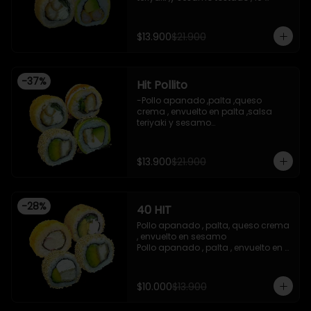
piezas

-Camaron apanado ,palta 
,envuelto en palta ,salsa 
$13.900
$21.900
acevichada ,y chichimi , 10 piezas

-Pollo apanado , palta , queso 
crema , apanado en panko , 10 
piezas
-
37
%
Hit Pollito
-Pollo apanado ,palta ,queso 
crema , envuelto en palta ,salsa 
teriyaki y sesamo

-Pollo apanado , palta , envuelto en 
sesamo

-Pollo apanado , cebollin , apanado 
$13.900
$21.900
en panko , salsa umami , salsa 
teriyaki

-Pollo apanado ,queso crema , 
cebollin , apanado en panko .

-
28
%
40 HIT
 -incluye 2 salsas de soya , 1 salsa 
teriyaki , 1wasabi , 1 gengibre , 3 
Pollo apanado , palta, queso crema 
palitos .

, envuelto en sesamo 

-Imagen referencial .
Pollo apanado , palta , envuelto en 
sesamo 

Palta , queso crema , cebollin , 
apanado en panko 

$10.000
$13.900
Kanikama , queso crema , 
apanado en panko