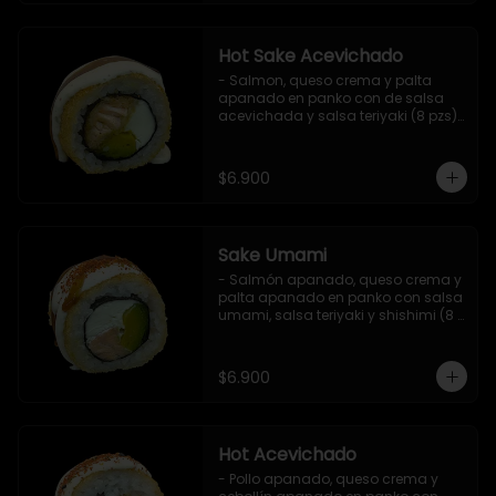
Hot Sake Acevichado
- Salmon, queso crema y palta 
apanado en panko con de salsa 
acevichada y salsa teriyaki (8 pzs).

Incluye 1 salsa de soya.
$6.900
Sake Umami
- Salmón apanado, queso crema y 
palta apanado en panko con salsa 
umami, salsa teriyaki y shishimi (8 
pzs).

Incluye 1 salsa de soya.
$6.900
Hot Acevichado
- Pollo apanado, queso crema y 