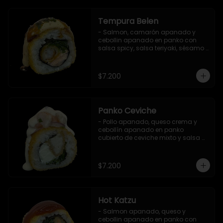
Tempura Belen
- Salmon, camarón apanado y 
cebollin apanado en panko con 
salsa spicy, salsa teriyaki, sésamo 
y ciboulette (8 pzs).

Incluye 1 salsa de soya.
$7.200
Panko Ceviche
- Pollo apanado, queso crema y 
cebollín apanado en panko 
cubierto de ceviche mixto y salsa 
acevichada (8 pzs).

Incluye 1 salsa teriyaki.
$7.200
Hot Katzu
- Salmon apanado, queso y 
cebollin apanado en panko con 