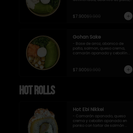
cebollín y queso crema.

Incluye : 1 salsa de soya
$7.900
$9.900
Gohan Sake
- Base de arroz, abanico de 
palta, salmon, queso crema, 
camarón apanado y cebollín.

   Incluye : 1 salsa de soya
$7.900
$9.900
Hot Rolls
Hot Ebi Nikkei
- Camarón apanado, queso 
crema y cebollin apanado en 
panko con tartar de salmón 
acevichado y shishimi (8 pzs).
