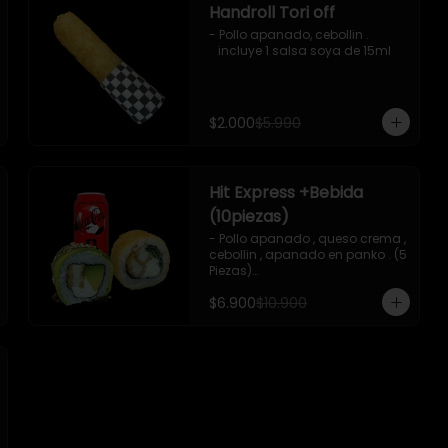
Handroll Tori off
- Pollo apanado, cebollin .

   incluye 1 salsa soya de 15ml
$2.000
$5.990
Hit Express +Bebida
(10piezas)
- Pollo apanado , queso crema , 
cebollin , apanado en panko . (5 
Piezas)

-Pollo apanado , queso crema , 
$6.900
$10.900
palta ,envuelto en palta , salsa 
teriyaki , sesamo .(5Piezas)

-incluye 2 salsa de soya de 
15ml .

-Incluye 1 bebida ( coca cola 
zero)

-Imagen referencial .