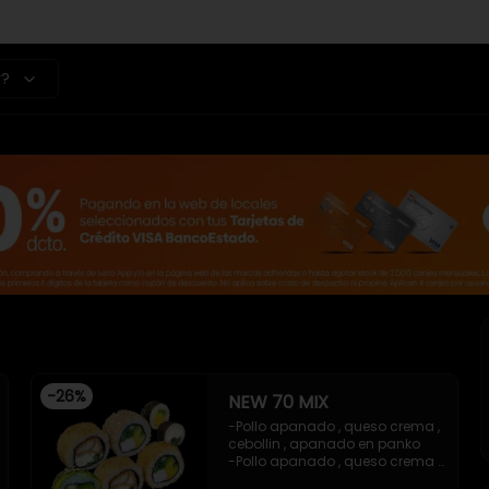
r?
-
26
%
NEW 70 MIX
-Pollo apanado , queso crema , 
cebollin , apanado en panko 

-Pollo apanado , queso crema , 
cebollin , apanado en panko 
