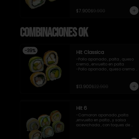
-imagen referencial

-incluye 1 salsa de soya , 1 
$7.900
$9.900
salsa teriyaki
Combinaciones OK
-
39
%
Hit Classica
-Pollo apanado , palta , queso 
crema , envuelto en palta 

-Pollo apanado , queso crema , 
palta , apanado en panko , 
salsa teriyaki 

-Camaron cocido ,queso 
$13.900
$22.900
crema , cebollin , apanado en 
panko .

-Pasta de surimi , palta , 
cebollin ,envuelto en palta 
Hit 6
,salsa tari , salsa teriyaki .

-incluye 2 salsas de soya , 1 
-Camaron apanado ,palta 
salsa teriyaki , 1 gengibre , 1 
,envuelto en palta , y salsa 
wasabi , 3 palitos.

acevichada , con toques de 
-imagen referencial
chichimi , 10 piezas

-Pasta surimi , queso crema 