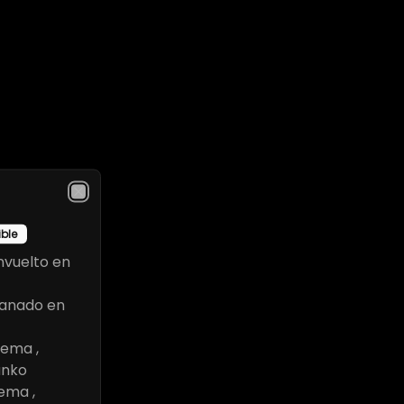
Close
ible
envuelto en
panado en
rema ,
anko
ema ,