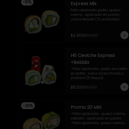
-
51
%
Express Mix
 -incluye 2 salsas de soya , 1 
salsa teriyaki , 1wasabi , 1 
Pollo apanado ,palta ,queso 
gengibre , 3 palitos .

crema , apanado en panko 
-Imagen referencial .
,salsa teriyaki ( 5 unidades)

Pollo apanado, palta , envuelto 
en sesamo (5 unidades)

incluye 1 salsa de soya de 15 ml
$4.900
$9.900
Hit Ceviche Express
+Bebida
-Pollo apanado , palta ,envuelto 
en palta , salsa acevichada y 
shishimi (5 Piezas)

-Camaron cocido , palta 
$8.500
$11.000
,ceviche mixto , salsa 
acevichada ( 5 Piezas)

-Incluye 1 bebida (coca cola 
zero), Y 2 Salsas de soya de 
-
20
%
15ml

Promo 20 MIX
- IMAGEN REFERENCIAL
-Pollo apanado , queso crema , 
cebollin , apanado en panko 

-Pollo apanado, queso crema , 
cebollin , envuelto en palta 
