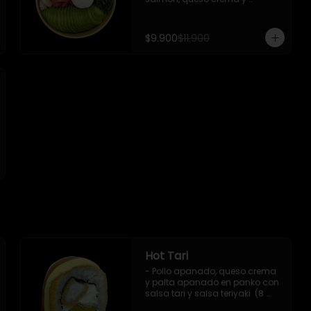
cebollin.

 Incluye : 1 salsa de soya
$9.900
$11.900
Hot Tari
- Pollo apanado, queso crema 
y palta apanado en panko con 
salsa tari y salsa teriyaki  (8 
pzs). 
