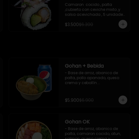
Camaron  cocido , palta 
,cubierto con ceviche mixto ,y 
salsa acevichada , 5 unidades 
, incluye 1 soya de 15 ml
$3.500
$6.300
Gohan + Bebida
- Base de arroz, abanico de 
palta, pollo apanado, queso 
crema y cebollín.

   Incluye 1 salsa de soya + 1 
bebida lata 350 ml (según 
disponibilidad)

$5.900
$6.900
**Imagen Referencial**
Gohan OK
- Base de arroz, abanico de 
palta, camaron cocido, atun, 
salmon, queso crema y 