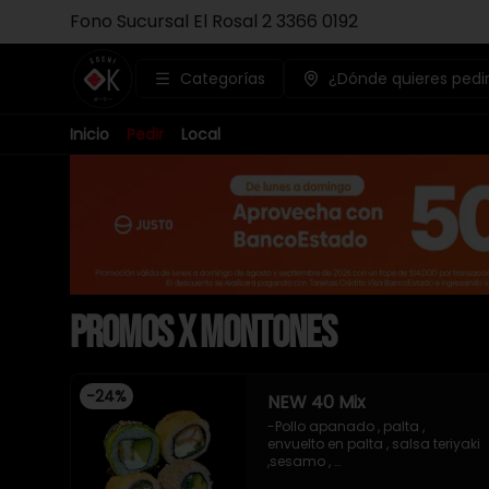
Fono Sucursal El Rosal 2 3366 0192
Categorías
¿Dónde quieres pedi
Inicio
Pedir
Local
Promos x Montones
-
24
%
NEW 40 Mix
-Pollo apanado , palta , 
envuelto en palta , salsa teriyaki 
,sesamo , 

-Pollo apanado , queso crema 