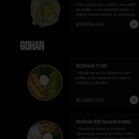
Pollo apanado , palta , envuelto 
en palta , con ceviche mixto , y 
salsa acevichada , 5 unidades 
, incluye 1 soya de 15 ml
$3.500
$6.300
Gohan
GOHAN TORI
- Base de arroz, abanico de 
palta, pollo apanado, queso 
crema y cebollín.

 Incluye : 1 salsa de soya
$5.000
$7.900
Gohan Ebi Acevichado
- Base de arroz, camaron 
apanado, ceviche mixto, salsa 
acevichada, abanico de palta, 