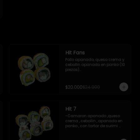
Hit Fans
Pollo apanado, queso crema y 
cebollin apanado en panko (10 
piezas)

- Camaron cocido, queso 
crema y cebollin apanado en 
panko (10 piezas)

$20.000
$24.900
- Camaron apanado y palta 
envuelto en palta con salsa 
acevichada y shishimi (10 
piezas)

Hit 7
- Pollo apanado y palta 
envuelto en palta con salsa 
-Camaron apanado ,queso 
acevichada y shishimi (10 
crema , cebollin , apanado en 
piezas)

panko , con tartar de surimi 
acevichado ,10 piezas

-Incluye 2 palitos 1 salsas de 
-Camaron apanado ,queso 
soya 1 salsas teriyaki ,1wasabi ,1 