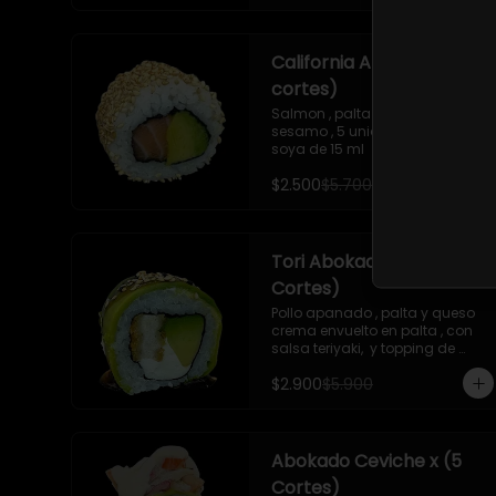
piezas

- Camaron apanado , queso 
crema , cebollin ,apanado en 
California Abokado x (5
panko , con surimi acevichado , 
10 piezas

cortes)
-Surimi acevichado ,queso 
crema , envuelto en cibulett , 10 
Salmon , palta , envuelto en 
piezas 

sesamo , 5 unidades , incluye 1 
-Pollo apanado , palta , queso 
soya de 15 ml
crema , apanado en panko , 10 
$2.500
$5.700
piezas
Tori Abokado x (5
Cortes)
Pollo apanado , palta y queso 
crema envuelto en palta , con 
salsa teriyaki,  y topping de 
sesamo , 5 unidades , incluye 1 
$2.900
$5.900
soya  de 15 ml
Abokado Ceviche x (5
Cortes)