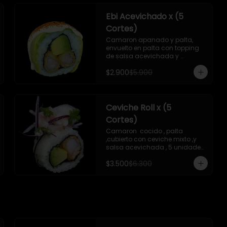
Ebi Acevichado x (5
Cortes)
Camaron apanado y palta, 
envuelto en palta con topping 
de salsa acevichada y 
chichimi , 5 unidades , incluye 1 
$2.900
$5.900
soya de 15 ml
Ceviche Roll x (5
Cortes)
Camaron  cocido , palta 
,cubierto con ceviche mixto ,y 
salsa acevichada , 5 unidades 
, incluye 1 soya de 15 ml
$3.500
$6.300