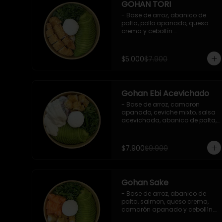
GOHAN TORI
- Base de arroz, abanico de 
palta, pollo apanado, queso 
crema y cebollín.

 Incluye : 1 salsa de soya
$5.000
$7.900
Gohan Ebi Acevichado
- Base de arroz, camaron 
apanado, ceviche mixto, salsa 
acevichada, abanico de palta, 
cebollín y queso crema.

Incluye : 1 salsa de soya
$7.900
$9.900
Gohan Sake
- Base de arroz, abanico de 
palta, salmon, queso crema, 
camarón apanado y cebollín.

   Incluye : 1 salsa de soya