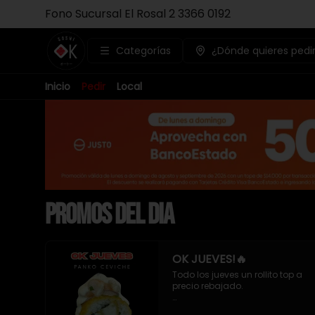
Fono Sucursal El Rosal 2 3366 0192
Categorías
¿Dónde quieres pedi
Inicio
Pedir
Local
PROMOS DEL DIA
OK JUEVES!🔥
Todo los jueves un rollito top a 
precio rebajado. 

- Pollo apanado , queso crema 