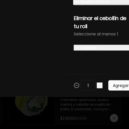
Sin Queso Crema
-Camaron , palta ,ceviche 
mixto, salsa acevichada  ,
Eliminar el cebollín de
tu roll
-
51
%
Seleccione al menos 1
Hot Tori x 5 unidades
- Pollo apanado, queso crema 
y cebollin apanado en panko (5 
Sin Cebollín
pzs). 

Incluye 1 salsa de soya de 15 ml
$2.900
$5.900
Agregar
Abokado Ebi x ( 5
Cortes)
Camaron apanado, queso 
crema y cebollin envuelto en 
palta ,5 unidades , incluye 1 
soya de 15 ml
$2.900
$5.900