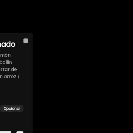
hado
Close
lmón,
ollin
artar de
n arroz /
Opcional