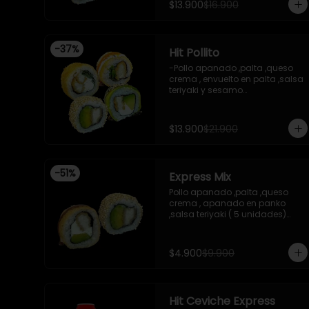
$13.900
$16.900
, envuelto en cibulett

-Pollo apanado ,cebollin 
apanado en panko , salsa 
umami ,salsa teriyaki 

-
37
%
Hit Pollito
-Incluye 2 salsa de soya , 1 
salsa teriyaki .

-Pollo apanado ,palta ,queso 
-Imagen referencial .
crema , envuelto en palta ,salsa 
teriyaki y sesamo

-Pollo apanado , palta , 
envuelto en sesamo

-Pollo apanado , cebollin , 
$13.900
$21.900
apanado en panko , salsa 
umami , salsa teriyaki

-Pollo apanado ,queso crema , 
cebollin , apanado en panko .

-
51
%
Express Mix
 -incluye 2 salsas de soya , 1 
salsa teriyaki , 1wasabi , 1 
Pollo apanado ,palta ,queso 
gengibre , 3 palitos .

crema , apanado en panko 
-Imagen referencial .
,salsa teriyaki ( 5 unidades)

Pollo apanado, palta , envuelto 
en sesamo (5 unidades)

incluye 1 salsa de soya de 15 ml
$4.900
$9.900
Hit Ceviche Express