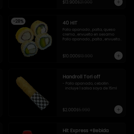
$13.900
$21.900
-Imagen referencial
acevichada ,y chichimi , 10 
piezas

-Pollo apanado , palta , queso 
crema , apanado en panko , 10 
-
28
%
40 HIT
piezas
Pollo apanado , palta, queso 
crema , envuelto en sesamo 

Pollo apanado , palta , envuelto 
en sesamo 

Palta , queso crema , cebollin , 
apanado en panko 

$10.000
$13.900
Kanikama , queso crema , 
apanado en panko
Handroll Tori off
- Pollo apanado, cebollin .

   incluye 1 salsa soya de 15ml
$2.000
$5.990
Hit Express +Bebida