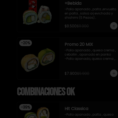
+Bebida
-Pollo apanado , palta ,envuelto 
en palta , salsa acevichada y 
shishimi (5 Piezas)

-Camaron cocido , palta 
$8.500
$11.000
,ceviche mixto , salsa 
acevichada ( 5 Piezas)

-Incluye 1 bebida (coca cola 
zero), Y 2 Salsas de soya de 
-
20
%
15ml

Promo 20 MIX
- IMAGEN REFERENCIAL
-Pollo apanado , queso crema , 
cebollin , apanado en panko 

-Pollo apanado, queso crema , 
cebollin , envuelto en palta 

-imagen referencial

-incluye 1 salsa de soya , 1 
$7.900
$9.900
salsa teriyaki
Combinaciones OK
-
39
%
Hit Classica
-Pollo apanado , palta , queso 