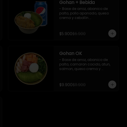
Gohan + Bebida
- Base de arroz, abanico de 
palta, pollo apanado, queso 
crema y cebollín.

   Incluye 1 salsa de soya + 1 
bebida lata 350 ml (según 
disponibilidad)

$5.900
$6.900
**Imagen Referencial**
Gohan OK
- Base de arroz, abanico de 
palta, camaron cocido, atun, 
salmon, queso crema y 
cebollin.

 Incluye : 1 salsa de soya
$9.900
$11.900