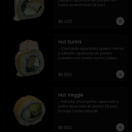
cebollín apanado en panko con 
salsa acevichada (8 pzs).

Incluye 1 salsa teriyaki.
$6.400
Hot Surimi
- Camarón apanado, queso crema 
y cebollín apanado en panko 
cubierto con pasta surimi, salsa 
acevichada y shichimi (8 pzs) 

Incluye 1 salsa teriyaki.
$6.900
Hot Veggie
- Palmito, champiñón apanado y 
palta apanado en panko (8 pzs).

Incluye 1 salsa teriyaki.
$5.900