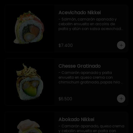
Acevichado Nikkei
- Salmón, camarón apanado y 
cebollin envuelto en arcoíris de 
palta y atún con salsa acevichada, 
masago y ciboulette (8 pzs).

Incluye 1 salsa de soya.
$7.400
Chesse Gratinado
- Camarón apanado y palta 
envuelto en queso crema con 
chimichurri gratinado, papas hilo y 
salsa teriyaki (8 pzs).

Incluye 1 salsa de soya.
$6.500
Abokado Nikkei
- Camarón apanado, queso crema 
y cebollin envuelto en palta con 