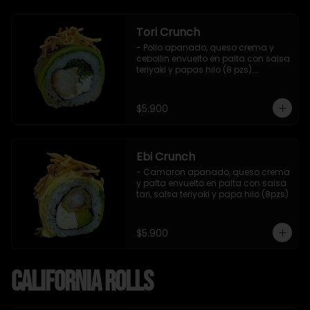
Tori Crunch
- Pollo apanado, queso crema y 
cebollin envuelto en palta con salsa 
teriyaki y papas hilo (8 pzs).

Incluye 1 salsa de soya.
$5.900
Ebi Crunch
- Camaron apanado, queso crema 
y palta envuelto en palta con salsa 
tari, salsa teriyaki y papa hilo (8pzs)
$5.900
California Rolls