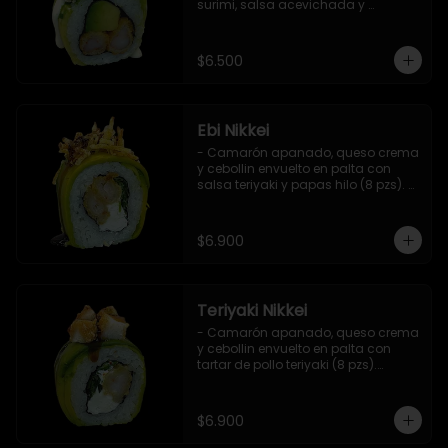
surimi, salsa acevichada y 
ciboulette (8 pzs).

Incluye 1 salsa de soya.
$6.500
Ebi Nikkei
- Camarón apanado, queso crema 
y cebollin envuelto en palta con 
salsa teriyaki y papas hilo (8 pzs). 

Incluye 1 salsa de soya.
$6.900
Teriyaki Nikkei
- Camarón apanado, queso crema 
y cebollin envuelto en palta con 
tartar de pollo teriyaki (8 pzs).

Incluye 1 salsa de soya.
$6.900