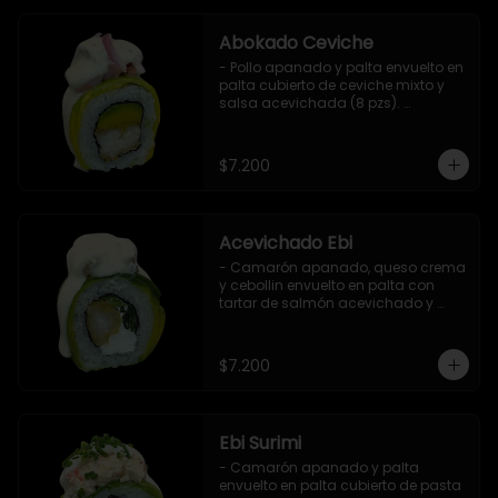
Abokado Ceviche
- Pollo apanado y palta envuelto en 
palta cubierto de ceviche mixto y 
salsa acevichada (8 pzs). 

Incluye 1 salsa de soya.
$7.200
Acevichado Ebi
- Camarón apanado, queso crema 
y cebollin envuelto en palta con 
tartar de salmón acevichado y 
shishimi (8 pzs).

Incluye 1 salsa de soya.
$7.200
Ebi Surimi
- Camarón apanado y palta 
envuelto en palta cubierto de pasta 