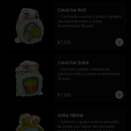
Ceviche Roll
- Camarón cocido y palta cubierto 
de ceviche mixto y salsa 
acevichada (8 pzs). 

Incluye 1 salsa de soya.
$7.200
Ceviche Sake
- Salmón y palta cubierto de 
ceviche mixto y salsa acevichada 
(8 pzs).

Incluye 1 salsa de soya.
$7.200
Sake Nikkei
- Salmon y queso crema envuelto 
en palta con tartar de camarón 