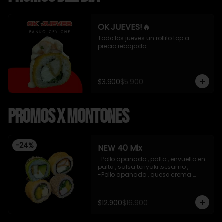
OK JUEVES!🔥
Todo los jueves un rollito top a 
precio rebajado. 

- Pollo apanado , queso crema y 
cebollin apanado en panko 
cubierto de ceviche mixto y salsa 
$3.900
$5.900
acevichada 8 piezas , incluye 1 
soya de 15 ml

Promos x Montones
*Incluye 1 salsa de soya*
-
24
%
NEW 40 Mix
-Pollo apanado , palta , envuelto en 
palta , salsa teriyaki ,sesamo , 

-Pollo apanado , queso crema 
,cebollin , apanado en panko .

-Palta , queso crema , cebollin , 
apanado en panko .

$12.900
$16.900
-Kanikama , palta , cebollin , 
envuelto en sesamo.
