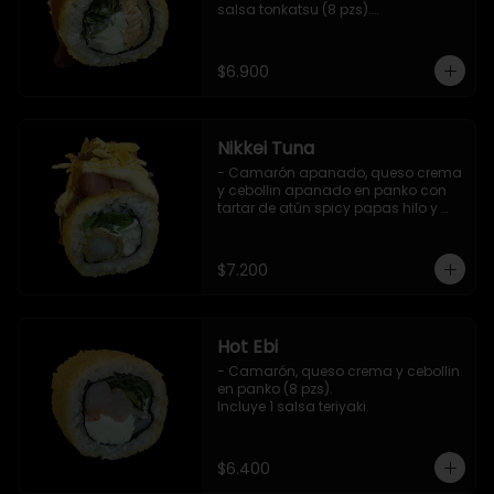
salsa tonkatsu (8 pzs).

Incluye 1 salsa teriyaki.
$6.900
Nikkei Tuna
- Camarón apanado, queso crema 
y cebollin apanado en panko con 
tartar de atún spicy papas hilo y 
salsa teriyaki (8 pzs).

Incluye 1 salsa de soya.
$7.200
Hot Ebi
- Camarón, queso crema y cebollin 
en panko (8 pzs). 

Incluye 1 salsa teriyaki.
$6.400