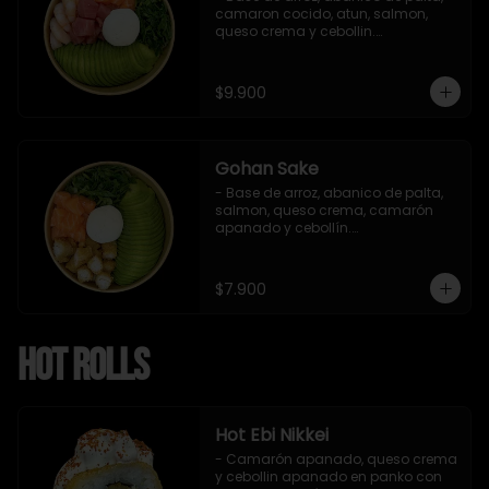
camaron cocido, atun, salmon, 
queso crema y cebollin.

 Incluye : 1 salsa de soya
$9.900
Gohan Sake
- Base de arroz, abanico de palta, 
salmon, queso crema, camarón 
apanado y cebollín.

   Incluye : 1 salsa de soya
$7.900
Hot Rolls
Hot Ebi Nikkei
- Camarón apanado, queso crema 
y cebollin apanado en panko con 