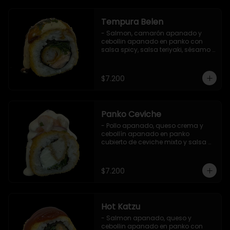
Tempura Belen
- Salmon, camarón apanado y 
cebollin apanado en panko con 
salsa spicy, salsa teriyaki, sésamo 
y ciboulette (8 pzs).

Incluye 1 salsa de soya.
$7.200
Panko Ceviche
- Pollo apanado, queso crema y 
cebollín apanado en panko 
cubierto de ceviche mixto y salsa 
acevichada (8 pzs).

Incluye 1 salsa teriyaki.
$7.200
Hot Katzu
- Salmon apanado, queso y 
cebollin apanado en panko con 