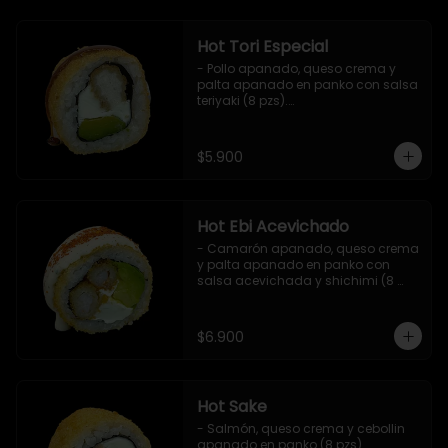
Hot Tori Especial
- Pollo apanado, queso crema y 
palta apanado en panko con salsa 
teriyaki (8 pzs).

Incluye 1 salsa de soya.
$5.900
Hot Ebi Acevichado
- Camarón apanado, queso crema 
y palta apanado en panko con 
salsa acevichada y shichimi (8 
pzs).

Incluye 1 salsa teriyaki.
$6.900
Hot Sake
- Salmón, queso crema y cebollin 
apanado en panko (8 pzs).
