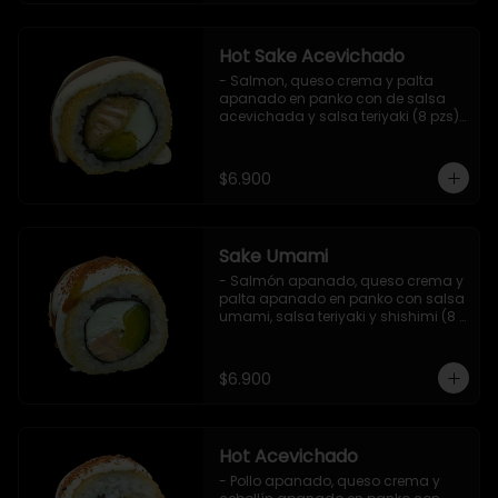
Hot Sake Acevichado
- Salmon, queso crema y palta 
apanado en panko con de salsa 
acevichada y salsa teriyaki (8 pzs).

Incluye 1 salsa de soya.
$6.900
Sake Umami
- Salmón apanado, queso crema y 
palta apanado en panko con salsa 
umami, salsa teriyaki y shishimi (8 
pzs).

Incluye 1 salsa de soya.
$6.900
Hot Acevichado
- Pollo apanado, queso crema y 