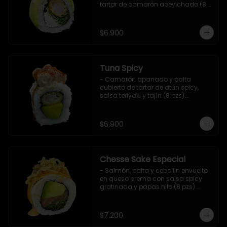
tartar de camarón acevichado (8 
pzs).

Incluye 1 salsa de soya.
$6.900
Tuna Spicy
- Camarón apanado y palta 
cubierto de tartar de atún spicy, 
salsa teriyaki y tajín (8 pzs).

Incluye 1 salsa de soya.
$6.900
Chesse Sake Especial
- Salmón, palta y cebollin envuelto 
en queso crema con salsa spicy 
gratinada y papas hilo (8 pzs).

Incluye 1 salsa de soya.
$7.200