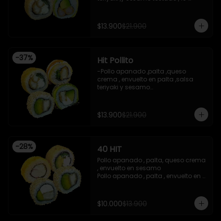
piezas

-Camaron apanado ,palta 
,envuelto en palta ,salsa 
$13.900
$21.900
acevichada ,y chichimi , 10 piezas

-Pollo apanado , palta , queso 
crema , apanado en panko , 10 
piezas
-
37
%
Hit Pollito
-Pollo apanado ,palta ,queso 
crema , envuelto en palta ,salsa 
teriyaki y sesamo

-Pollo apanado , palta , envuelto en 
sesamo

-Pollo apanado , cebollin , apanado 
$13.900
$21.900
en panko , salsa umami , salsa 
teriyaki

-Pollo apanado ,queso crema , 
cebollin , apanado en panko .

-
28
%
40 HIT
 -incluye 2 salsas de soya , 1 salsa 
teriyaki , 1wasabi , 1 gengibre , 3 
Pollo apanado , palta, queso crema 
palitos .

, envuelto en sesamo 

-Imagen referencial .
Pollo apanado , palta , envuelto en 
sesamo 

Palta , queso crema , cebollin , 
apanado en panko 

$10.000
$13.900
Kanikama , queso crema , 
apanado en panko