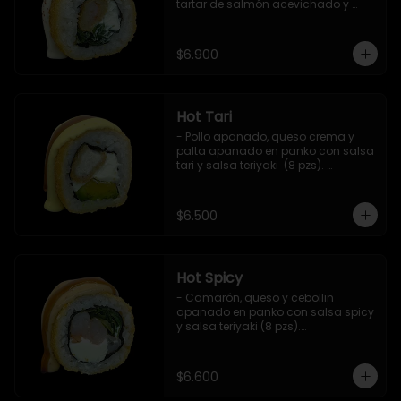
tartar de salmón acevichado y 
shishimi (8 pzs).

Incluye 1 salsa teriyaki.
$6.900
Hot Tari
- Pollo apanado, queso crema y 
palta apanado en panko con salsa 
tari y salsa teriyaki  (8 pzs). 

Incluye 1 salsa de soya.
$6.500
Hot Spicy
- Camarón, queso y cebollin 
apanado en panko con salsa spicy 
y salsa teriyaki (8 pzs).

Incluye 1 salsa de soya.
$6.600