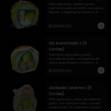
Pollo apanado , palta y queso 
crema envuelto en palta , con salsa 
teriyaki,  y topping de sesamo , 5 
unidades , incluye 1 soya  de 15 ml
$2.900
$5.900
Ebi Acevichado x (5
Cortes)
Camaron apanado y palta, 
envuelto en palta con topping de 
salsa acevichada y chichimi , 5 
unidades , incluye 1 soya de 15 ml
$2.900
$5.900
Abokado Ceviche x (5
Cortes)
Pollo apanado , palta , envuelto en 
palta , con ceviche mixto , y salsa 
acevichada , 5 unidades , incluye 1 