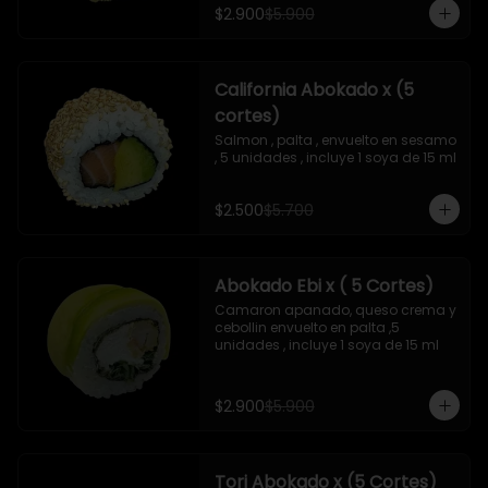
$2.900
$5.900
California Abokado x (5
cortes)
Salmon , palta , envuelto en sesamo 
, 5 unidades , incluye 1 soya de 15 ml
$2.500
$5.700
Abokado Ebi x ( 5 Cortes)
Camaron apanado, queso crema y 
cebollin envuelto en palta ,5 
unidades , incluye 1 soya de 15 ml
$2.900
$5.900
Tori Abokado x (5 Cortes)