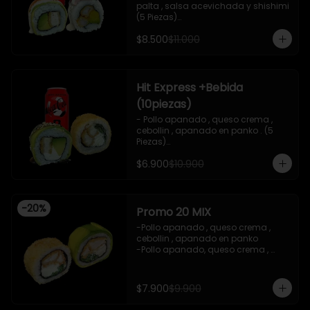
palta , salsa acevichada y shishimi 
(5 Piezas)

-Camaron cocido , palta ,ceviche 
$8.500
$11.000
mixto , salsa acevichada ( 5 Piezas)

-Incluye 1 bebida (coca cola zero), Y 
2 Salsas de soya de 15ml

- IMAGEN REFERENCIAL
Hit Express +Bebida
(10piezas)
- Pollo apanado , queso crema , 
cebollin , apanado en panko . (5 
Piezas)

-Pollo apanado , queso crema , 
$6.900
$10.900
palta ,envuelto en palta , salsa 
teriyaki , sesamo .(5Piezas)

-incluye 2 salsa de soya de 15ml .

-Incluye 1 bebida ( coca cola zero)

-
20
%
-Imagen referencial .
Promo 20 MIX
-Pollo apanado , queso crema , 
cebollin , apanado en panko 

-Pollo apanado, queso crema , 
cebollin , envuelto en palta 

-imagen referencial

-incluye 1 salsa de soya , 1 salsa 
$7.900
$9.900
teriyaki