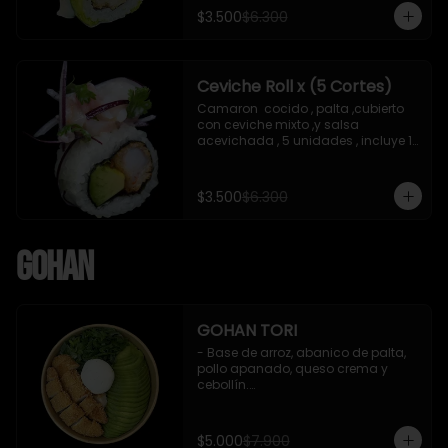
soya de 15 ml
$3.500
$6.300
Ceviche Roll x (5 Cortes)
Camaron  cocido , palta ,cubierto 
con ceviche mixto ,y salsa 
acevichada , 5 unidades , incluye 1 
soya de 15 ml
$3.500
$6.300
Gohan
GOHAN TORI
- Base de arroz, abanico de palta, 
pollo apanado, queso crema y 
cebollín.

 Incluye : 1 salsa de soya
$5.000
$7.900