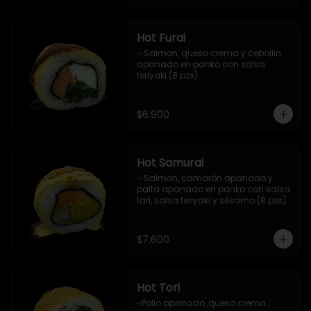
Hot Furai
- Salmon, queso crema y cebollin 
apanado en panko con salsa 
teriyaki (8 pzs).

Incluye 1 salsa de soya.
$6.900
Hot Samurai
- Salmon, camarón apanado y 
palta apanado en panko con salsa 
tari, salsa teriyaki y sésamo (8 pzs).

Incluye 1 salsa de soya.
$7.600
Hot Tori
-Pollo apanado ,queso crema , 