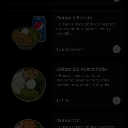
Gohan + Bebida
- Base de arroz, abanico de palta, 
pollo apanado, queso crema y 
cebollín.

   Incluye 1 salsa de soya + 1 bebida 
lata 350 ml (según disponibilidad)

$5.900
$6.900
**Imagen Referencial**
Gohan Ebi Acevichado
- Base de arroz, camaron 
apanado, ceviche mixto, salsa 
acevichada, abanico de palta, 
cebollín y queso crema.

Incluye : 1 salsa de soya
$7.900
Gohan OK
- Base de arroz, abanico de palta, 