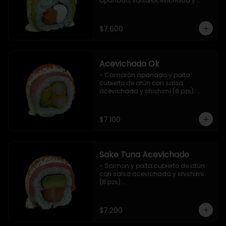
apanado, salsa acevichada y 
shichimi (8 pzs).

Incluye 1 salsa de soya.
$7.600
Acevichado Ok
- Camarón apanado y palta 
cubierto de atún con salsa 
acevichada y shishimi (8 pzs). 
Incluye 1 salsa de soya.
$7.100
Sake Tuna Acevichado
- Salmon y palta cubierto de atún 
con salsa acevichada y shishimi 
(8 pzs).

Incluye 1 salsa de soya.
$7.200