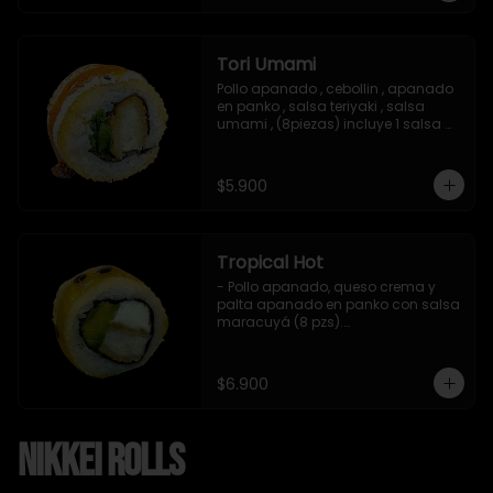
Tori Umami
Pollo apanado , cebollin , apanado 
en panko , salsa teriyaki , salsa 
umami , (8piezas) incluye 1 salsa 
teriyaki
$5.900
Tropical Hot
- Pollo apanado, queso crema y 
palta apanado en panko con salsa 
maracuyá (8 pzs).

Incluye 1 salsa teriyaki.
$6.900
Nikkei Rolls