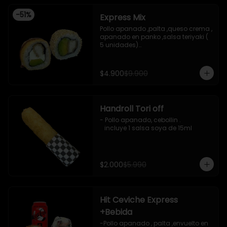
-
51
%
Express Mix
Pollo apanado ,palta ,queso crema , 
apanado en panko ,salsa teriyaki ( 
5 unidades)

Pollo apanado, palta , envuelto en 
sesamo (5 unidades)

incluye 1 salsa de soya de 15 ml
$4.900
$9.900
Handroll Tori off
- Pollo apanado, cebollin .

   incluye 1 salsa soya de 15ml
$2.000
$5.990
Hit Ceviche Express
+Bebida
-Pollo apanado , palta ,envuelto en 