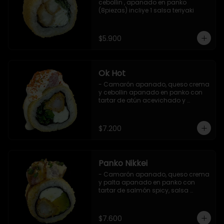
cebollin , apanado en panko 
(8piezas) incliye 1 salsa teriyaki
$5.900
Ok Hot
- Camarón apanado, queso crema 
y cebollin apanado en panko con 
tartar de atún acevichado y 
shichimi (8 pzs).

Incluye 1 salsa teriyaki.
$7.200
Panko Nikkei
- Camarón apanado, queso crema 
y palta apanado en panko con 
tartar de salmón spicy, salsa 
teriyaki, sésamo y ciboulette (8 pzs).

Incluye 1 salsa de soya.
$7.600