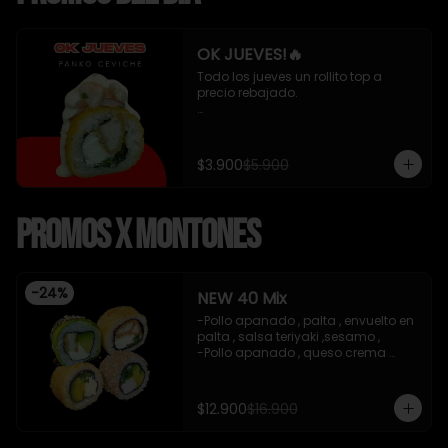
OK JUEVES!🔥
Todo los jueves un rollito top a 
precio rebajado. 

- Pollo apanado , queso crema y 
cebollin apanado en panko 
cubierto de ceviche mixto y salsa 
$3.900
$5.900
acevichada 8 piezas , incluye 1 
soya de 15 ml

Promos x Montones
*Incluye 1 salsa de soya*
-
24
%
NEW 40 Mix
-Pollo apanado , palta , envuelto en 
palta , salsa teriyaki ,sesamo , 

-Pollo apanado , queso crema 
,cebollin , apanado en panko .

-Palta , queso crema , cebollin , 
apanado en panko .

$12.900
$16.900
-Kanikama , palta , cebollin , 
envuelto en sesamo.
