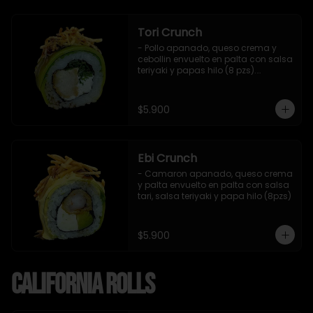
Tori Crunch
- Pollo apanado, queso crema y 
cebollin envuelto en palta con salsa 
teriyaki y papas hilo (8 pzs).

Incluye 1 salsa de soya.
$5.900
Ebi Crunch
- Camaron apanado, queso crema 
y palta envuelto en palta con salsa 
tari, salsa teriyaki y papa hilo (8pzs)
$5.900
California Rolls