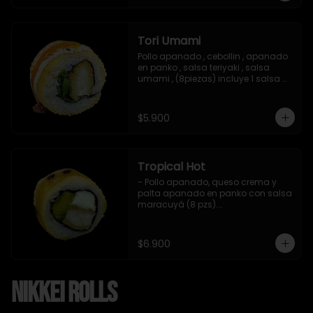
Tori Umami
Pollo apanado , cebollin , apanado 
en panko , salsa teriyaki , salsa 
umami , (8piezas) incluye 1 salsa 
teriyaki
$5.900
Tropical Hot
- Pollo apanado, queso crema y 
palta apanado en panko con salsa 
maracuyá (8 pzs).

Incluye 1 salsa teriyaki.
$6.900
Nikkei Rolls