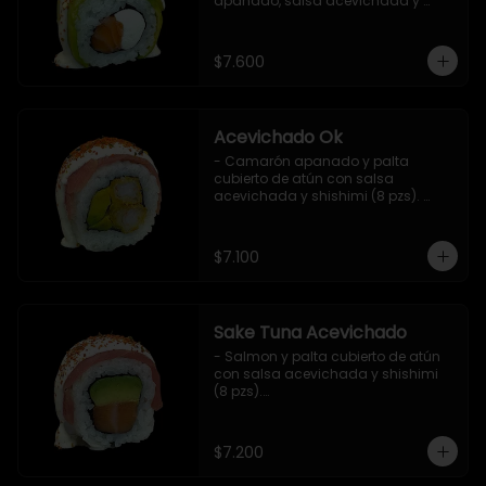
apanado, salsa acevichada y 
shichimi (8 pzs).

Incluye 1 salsa de soya.
$7.600
Acevichado Ok
- Camarón apanado y palta 
cubierto de atún con salsa 
acevichada y shishimi (8 pzs). 
Incluye 1 salsa de soya.
$7.100
Sake Tuna Acevichado
- Salmon y palta cubierto de atún 
con salsa acevichada y shishimi 
(8 pzs).

Incluye 1 salsa de soya.
$7.200