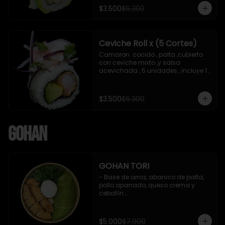
soya de 15 ml
$3.500
$6.300
Ceviche Roll x (5 Cortes)
Camaron  cocido , palta ,cubierto 
con ceviche mixto ,y salsa 
acevichada , 5 unidades , incluye 1 
soya de 15 ml
$3.500
$6.300
Gohan
GOHAN TORI
- Base de arroz, abanico de palta, 
pollo apanado, queso crema y 
cebollín.

 Incluye : 1 salsa de soya
$5.000
$7.900