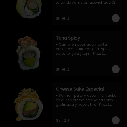
tartar de camarón acevichado (8 
pzs).

Incluye 1 salsa de soya.
$6.900
Tuna Spicy
- Camarón apanado y palta 
cubierto de tartar de atún spicy, 
salsa teriyaki y tajín (8 pzs).

Incluye 1 salsa de soya.
$6.900
Chesse Sake Especial
- Salmón, palta y cebollin envuelto 
en queso crema con salsa spicy 
gratinada y papas hilo (8 pzs).

Incluye 1 salsa de soya.
$7.200