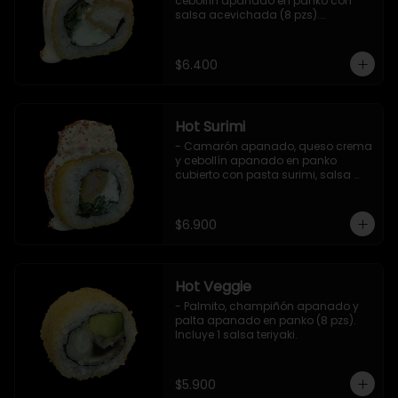
cebollín apanado en panko con 
salsa acevichada (8 pzs).

Incluye 1 salsa teriyaki.
$6.400
Hot Surimi
- Camarón apanado, queso crema 
y cebollín apanado en panko 
cubierto con pasta surimi, salsa 
acevichada y shichimi (8 pzs) 

Incluye 1 salsa teriyaki.
$6.900
Hot Veggie
- Palmito, champiñón apanado y 
palta apanado en panko (8 pzs).

Incluye 1 salsa teriyaki.
$5.900