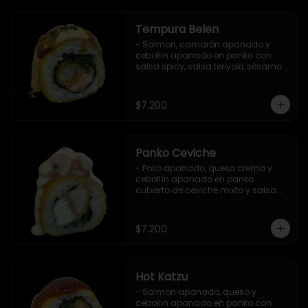
Tempura Belen
- Salmon, camarón apanado y 
cebollin apanado en panko con 
salsa spicy, salsa teriyaki, sésamo 
y ciboulette (8 pzs).

Incluye 1 salsa de soya.
$7.200
Panko Ceviche
- Pollo apanado, queso crema y 
cebollín apanado en panko 
cubierto de ceviche mixto y salsa 
acevichada (8 pzs).

Incluye 1 salsa teriyaki.
$7.200
Hot Katzu
- Salmon apanado, queso y 
cebollin apanado en panko con 