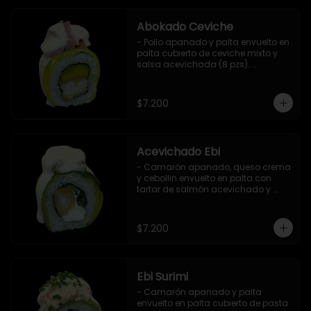
Abokado Ceviche
- Pollo apanado y palta envuelto en 
palta cubierto de ceviche mixto y 
salsa acevichada (8 pzs). 

Incluye 1 salsa de soya.
$7.200
Acevichado Ebi
- Camarón apanado, queso crema 
y cebollin envuelto en palta con 
tartar de salmón acevichado y 
shishimi (8 pzs).

Incluye 1 salsa de soya.
$7.200
Ebi Surimi
- Camarón apanado y palta 
envuelto en palta cubierto de pasta 