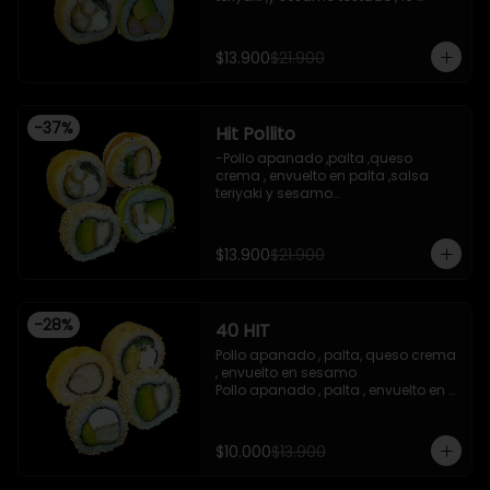
piezas

-Camaron apanado ,palta 
,envuelto en palta ,salsa 
$13.900
$21.900
acevichada ,y chichimi , 10 piezas

-Pollo apanado , palta , queso 
crema , apanado en panko , 10 
piezas
-
37
%
Hit Pollito
-Pollo apanado ,palta ,queso 
crema , envuelto en palta ,salsa 
teriyaki y sesamo

-Pollo apanado , palta , envuelto en 
sesamo

-Pollo apanado , cebollin , apanado 
$13.900
$21.900
en panko , salsa umami , salsa 
teriyaki

-Pollo apanado ,queso crema , 
cebollin , apanado en panko .

-
28
%
40 HIT
 -incluye 2 salsas de soya , 1 salsa 
teriyaki , 1wasabi , 1 gengibre , 3 
Pollo apanado , palta, queso crema 
palitos .

, envuelto en sesamo 

-Imagen referencial .
Pollo apanado , palta , envuelto en 
sesamo 

Palta , queso crema , cebollin , 
apanado en panko 

$10.000
$13.900
Kanikama , queso crema , 
apanado en panko