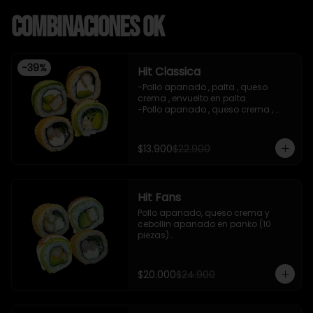
Combinaciones OK
-
39
%
Hit Classica
-Pollo apanado , palta , queso 
crema , envuelto en palta 

-Pollo apanado , queso crema , 
palta , apanado en panko , salsa 
teriyaki 

-Camaron cocido ,queso crema , 
$13.900
$22.900
cebollin , apanado en panko .

-Pasta de surimi , palta , cebollin 
,envuelto en palta ,salsa tari , salsa 
teriyaki .

Hit Fans
-incluye 2 salsas de soya , 1 salsa 
teriyaki , 1 gengibre , 1 wasabi , 3 
Pollo apanado, queso crema y 
palitos.

cebollin apanado en panko (10 
-imagen referencial
piezas)

- Camaron cocido, queso crema y 
cebollin apanado en panko (10 
piezas)

$20.000
$24.900
- Camaron apanado y palta 
envuelto en palta con salsa 
acevichada y shishimi (10 piezas)
