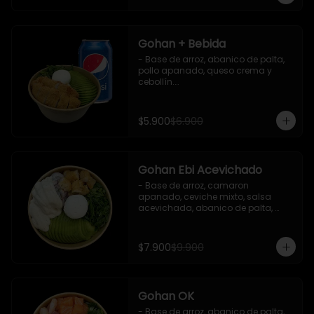
Gohan + Bebida
- Base de arroz, abanico de palta, 
pollo apanado, queso crema y 
cebollín.

   Incluye 1 salsa de soya + 1 bebida 
lata 350 ml (según disponibilidad)

$5.900
$6.900
**Imagen Referencial**
Gohan Ebi Acevichado
- Base de arroz, camaron 
apanado, ceviche mixto, salsa 
acevichada, abanico de palta, 
cebollín y queso crema.

Incluye : 1 salsa de soya
$7.900
$9.900
Gohan OK
- Base de arroz, abanico de palta, 