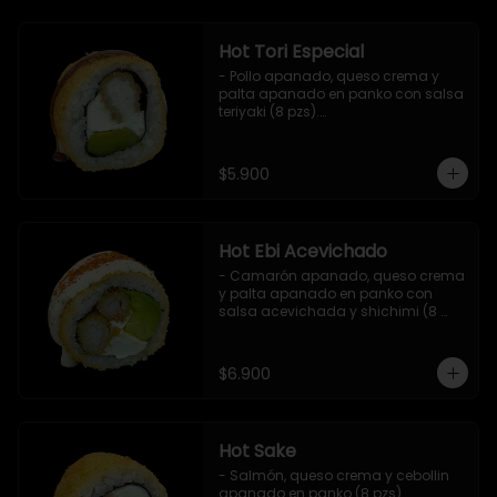
Hot Tori Especial
- Pollo apanado, queso crema y 
palta apanado en panko con salsa 
teriyaki (8 pzs).

Incluye 1 salsa de soya.
$5.900
Hot Ebi Acevichado
- Camarón apanado, queso crema 
y palta apanado en panko con 
salsa acevichada y shichimi (8 
pzs).

Incluye 1 salsa teriyaki.
$6.900
Hot Sake
- Salmón, queso crema y cebollin 
apanado en panko (8 pzs).
