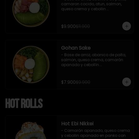
camaron cocido, atun, salmon, 
queso crema y cebollin.

 Incluye : 1 salsa de soya
$9.900
$11.900
Gohan Sake
- Base de arroz, abanico de palta, 
salmon, queso crema, camarón 
apanado y cebollín.

   Incluye : 1 salsa de soya
$7.900
$9.900
Hot Rolls
Hot Ebi Nikkei
- Camarón apanado, queso crema 
y cebollin apanado en panko con 