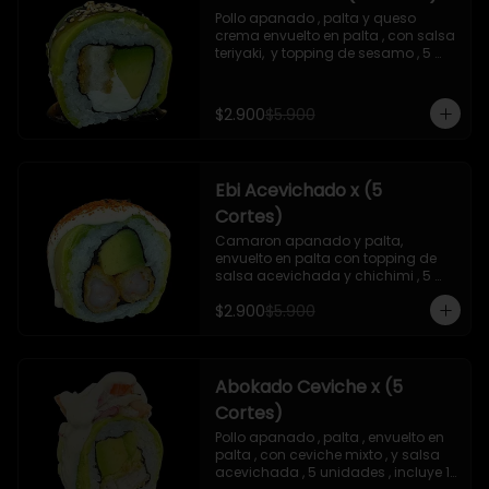
Pollo apanado , palta y queso 
crema envuelto en palta , con salsa 
teriyaki,  y topping de sesamo , 5 
unidades , incluye 1 soya  de 15 ml
$2.900
$5.900
Ebi Acevichado x (5
Cortes)
Camaron apanado y palta, 
envuelto en palta con topping de 
salsa acevichada y chichimi , 5 
unidades , incluye 1 soya de 15 ml
$2.900
$5.900
Abokado Ceviche x (5
Cortes)
Pollo apanado , palta , envuelto en 
palta , con ceviche mixto , y salsa 
acevichada , 5 unidades , incluye 1 