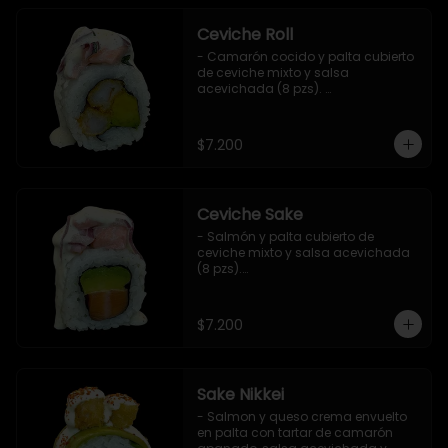
Ceviche Roll
- Camarón cocido y palta cubierto 
de ceviche mixto y salsa 
acevichada (8 pzs). 

Incluye 1 salsa de soya.
$7.200
Ceviche Sake
- Salmón y palta cubierto de 
ceviche mixto y salsa acevichada 
(8 pzs).

Incluye 1 salsa de soya.
$7.200
Sake Nikkei
- Salmon y queso crema envuelto 
en palta con tartar de camarón 