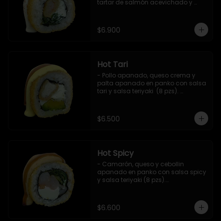
tartar de salmón acevichado y 
shishimi (8 pzs).

Incluye 1 salsa teriyaki.
$6.900
Hot Tari
- Pollo apanado, queso crema y 
palta apanado en panko con salsa 
tari y salsa teriyaki  (8 pzs). 

Incluye 1 salsa de soya.
$6.500
Hot Spicy
- Camarón, queso y cebollin 
apanado en panko con salsa spicy 
y salsa teriyaki (8 pzs).

Incluye 1 salsa de soya.
$6.600