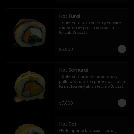
Hot Furai
- Salmon, queso crema y cebollin 
apanado en panko con salsa 
teriyaki (8 pzs).

Incluye 1 salsa de soya.
$6.900
Hot Samurai
- Salmon, camarón apanado y 
palta apanado en panko con salsa 
tari, salsa teriyaki y sésamo (8 pzs).

Incluye 1 salsa de soya.
$7.600
Hot Tori
-Pollo apanado ,queso crema , 