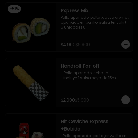
-
51
%
Express Mix
Pollo apanado ,palta ,queso crema , 
apanado en panko ,salsa teriyaki ( 
5 unidades)

Pollo apanado, palta , envuelto en 
sesamo (5 unidades)

incluye 1 salsa de soya de 15 ml
$4.900
$9.900
Handroll Tori off
- Pollo apanado, cebollin .

   incluye 1 salsa soya de 15ml
$2.000
$5.990
Hit Ceviche Express
+Bebida
-Pollo apanado , palta ,envuelto en 