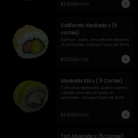
$2.900
$5.900
California Abokado x (5
cortes)
Salmon , palta , envuelto en sesamo 
, 5 unidades , incluye 1 soya de 15 ml
$2.500
$5.700
Abokado Ebi x ( 5 Cortes)
Camaron apanado, queso crema y 
cebollin envuelto en palta ,5 
unidades , incluye 1 soya de 15 ml
$2.900
$5.900
Tori Abokado x (5 Cortes)