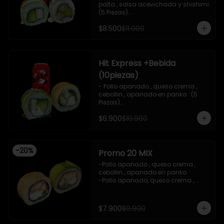
palta , salsa acevichada y shishimi 
(5 Piezas)

-Camaron cocido , palta ,ceviche 
$8.500
$11.000
mixto , salsa acevichada ( 5 Piezas)

-Incluye 1 bebida (coca cola zero), Y 
2 Salsas de soya de 15ml

- IMAGEN REFERENCIAL
Hit Express +Bebida
(10piezas)
- Pollo apanado , queso crema , 
cebollin , apanado en panko . (5 
Piezas)

-Pollo apanado , queso crema , 
$6.900
$10.900
palta ,envuelto en palta , salsa 
teriyaki , sesamo .(5Piezas)

-incluye 2 salsa de soya de 15ml .

-Incluye 1 bebida ( coca cola zero)

-
20
%
-Imagen referencial .
Promo 20 MIX
-Pollo apanado , queso crema , 
cebollin , apanado en panko 

-Pollo apanado, queso crema , 
cebollin , envuelto en palta 

-imagen referencial

-incluye 1 salsa de soya , 1 salsa 
$7.900
$9.900
teriyaki