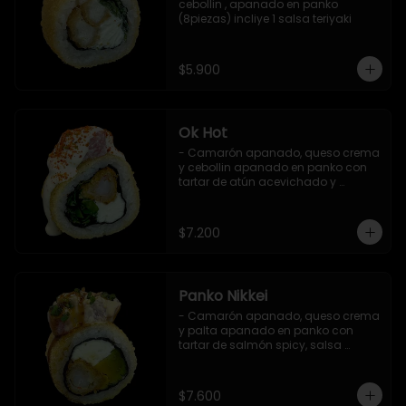
cebollin , apanado en panko 
(8piezas) incliye 1 salsa teriyaki
$5.900
Ok Hot
- Camarón apanado, queso crema 
y cebollin apanado en panko con 
tartar de atún acevichado y 
shichimi (8 pzs).

Incluye 1 salsa teriyaki.
$7.200
Panko Nikkei
- Camarón apanado, queso crema 
y palta apanado en panko con 
tartar de salmón spicy, salsa 
teriyaki, sésamo y ciboulette (8 pzs).

Incluye 1 salsa de soya.
$7.600