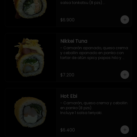
salsa tonkatsu (8 pzs).

Incluye 1 salsa teriyaki.
$6.900
Nikkei Tuna
- Camarón apanado, queso crema 
y cebollin apanado en panko con 
tartar de atún spicy papas hilo y 
salsa teriyaki (8 pzs).

Incluye 1 salsa de soya.
$7.200
Hot Ebi
- Camarón, queso crema y cebollin 
en panko (8 pzs). 

Incluye 1 salsa teriyaki.
$6.400