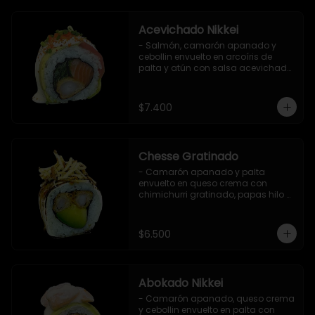
Acevichado Nikkei
- Salmón, camarón apanado y 
cebollin envuelto en arcoíris de 
palta y atún con salsa acevichada, 
masago y ciboulette (8 pzs).

Incluye 1 salsa de soya.
$7.400
Chesse Gratinado
- Camarón apanado y palta 
envuelto en queso crema con 
chimichurri gratinado, papas hilo y 
salsa teriyaki (8 pzs).

Incluye 1 salsa de soya.
$6.500
Abokado Nikkei
- Camarón apanado, queso crema 
y cebollin envuelto en palta con 