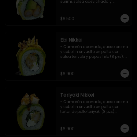
surimi, salsa acevichada y 
ciboulette (8 pzs).

Incluye 1 salsa de soya.
$6.500
Ebi Nikkei
- Camarón apanado, queso crema 
y cebollin envuelto en palta con 
salsa teriyaki y papas hilo (8 pzs). 

Incluye 1 salsa de soya.
$6.900
Teriyaki Nikkei
- Camarón apanado, queso crema 
y cebollin envuelto en palta con 
tartar de pollo teriyaki (8 pzs).

Incluye 1 salsa de soya.
$6.900