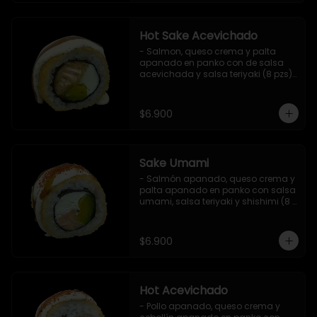
Hot Sake Acevichado
- Salmon, queso crema y palta 
apanado en panko con de salsa 
acevichada y salsa teriyaki (8 pzs).

Incluye 1 salsa de soya.
$6.900
Sake Umami
- Salmón apanado, queso crema y 
palta apanado en panko con salsa 
umami, salsa teriyaki y shishimi (8 
pzs).

Incluye 1 salsa de soya.
$6.900
Hot Acevichado
- Pollo apanado, queso crema y 