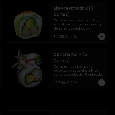
Ebi Acevichado x (5
Cortes)
Camaron apanado y palta, 
envuelto en palta con topping 
de salsa acevichada y 
chichimi , 5 unidades , incluye 1 
$2.900
$5.900
soya de 15 ml
Ceviche Roll x (5
Cortes)
Camaron  cocido , palta 
,cubierto con ceviche mixto ,y 
salsa acevichada , 5 unidades 
, incluye 1 soya de 15 ml
$3.500
$6.300