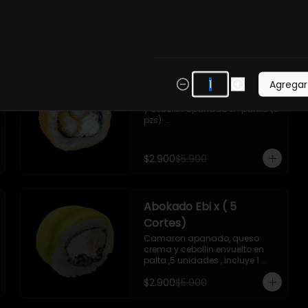
-Camaron , palta ,ceviche 
mixto, salsa acevichada  ,
-
51
%
Hot Tori x 5 unidades
Agregar
- Pollo apanado, queso crema 
y cebollin apanado en panko (5 
pzs). 

Incluye 1 salsa de soya de 15 ml
$2.900
$5.900
Abokado Ebi x ( 5
Cortes)
Camaron apanado, queso 
crema y cebollin envuelto en 
palta ,5 unidades , incluye 1 
soya de 15 ml
$2.900
$5.900