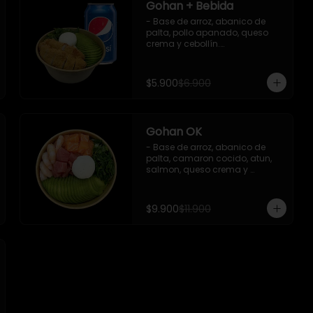
Gohan + Bebida
- Base de arroz, abanico de 
palta, pollo apanado, queso 
crema y cebollín.

   Incluye 1 salsa de soya + 1 
bebida lata 350 ml (según 
disponibilidad)

$5.900
$6.900
**Imagen Referencial**
Gohan OK
- Base de arroz, abanico de 
palta, camaron cocido, atun, 
salmon, queso crema y 
cebollin.

 Incluye : 1 salsa de soya
$9.900
$11.900