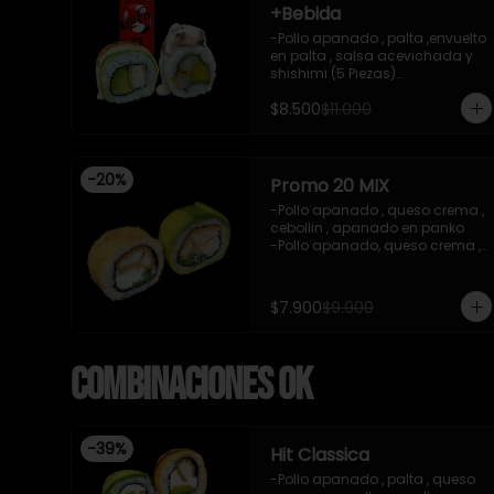
+Bebida
-Pollo apanado , palta ,envuelto 
en palta , salsa acevichada y 
shishimi (5 Piezas)

-Camaron cocido , palta 
$8.500
$11.000
,ceviche mixto , salsa 
acevichada ( 5 Piezas)

-Incluye 1 bebida (coca cola 
zero), Y 2 Salsas de soya de 
-
20
%
15ml

Promo 20 MIX
- IMAGEN REFERENCIAL
-Pollo apanado , queso crema , 
cebollin , apanado en panko 

-Pollo apanado, queso crema , 
cebollin , envuelto en palta 

-imagen referencial

-incluye 1 salsa de soya , 1 
$7.900
$9.900
salsa teriyaki
Combinaciones OK
-
39
%
Hit Classica
-Pollo apanado , palta , queso 