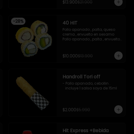
$13.900
$21.900
-Imagen referencial
acevichada ,y chichimi , 10 
piezas

-Pollo apanado , palta , queso 
crema , apanado en panko , 10 
-
28
%
40 HIT
piezas
Pollo apanado , palta, queso 
crema , envuelto en sesamo 

Pollo apanado , palta , envuelto 
en sesamo 

Palta , queso crema , cebollin , 
apanado en panko 

$10.000
$13.900
Kanikama , queso crema , 
apanado en panko
Handroll Tori off
- Pollo apanado, cebollin .

   incluye 1 salsa soya de 15ml
$2.000
$5.990
Hit Express +Bebida