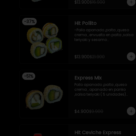
$13.900
$16.900
, envuelto en cibulett

-Pollo apanado ,cebollin 
apanado en panko , salsa 
umami ,salsa teriyaki 

-
37
%
Hit Pollito
-Incluye 2 salsa de soya , 1 
salsa teriyaki .

-Pollo apanado ,palta ,queso 
-Imagen referencial .
crema , envuelto en palta ,salsa 
teriyaki y sesamo

-Pollo apanado , palta , 
envuelto en sesamo

-Pollo apanado , cebollin , 
$13.900
$21.900
apanado en panko , salsa 
umami , salsa teriyaki

-Pollo apanado ,queso crema , 
cebollin , apanado en panko .

-
51
%
Express Mix
 -incluye 2 salsas de soya , 1 
salsa teriyaki , 1wasabi , 1 
Pollo apanado ,palta ,queso 
gengibre , 3 palitos .

crema , apanado en panko 
-Imagen referencial .
,salsa teriyaki ( 5 unidades)

Pollo apanado, palta , envuelto 
en sesamo (5 unidades)

incluye 1 salsa de soya de 15 ml
$4.900
$9.900
Hit Ceviche Express