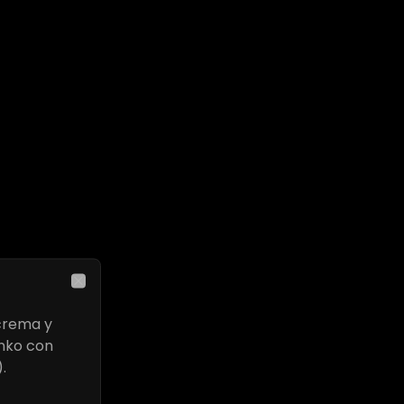
Close
crema y
nko con
.