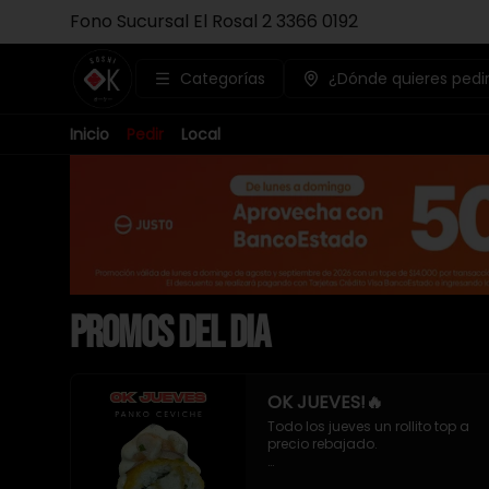
Fono Sucursal El Rosal 2 3366 0192
Categorías
¿Dónde quieres pedi
Inicio
Pedir
Local
PROMOS DEL DIA
OK JUEVES!🔥
Todo los jueves un rollito top a 
precio rebajado. 

- Pollo apanado , queso crema 