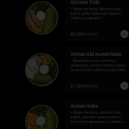
GOHAN TORI
- Base de arroz, abanico de 
palta, pollo apanado, queso 
crema y cebollín.

 Incluye : 1 salsa de soya
$5.000
$7.900
Gohan Ebi Acevichado
- Base de arroz, camaron 
apanado, ceviche mixto, salsa 
acevichada, abanico de palta, 
cebollín y queso crema.

Incluye : 1 salsa de soya
$7.900
$9.900
Gohan Sake
- Base de arroz, abanico de 
palta, salmon, queso crema, 
camarón apanado y cebollín.

   Incluye : 1 salsa de soya