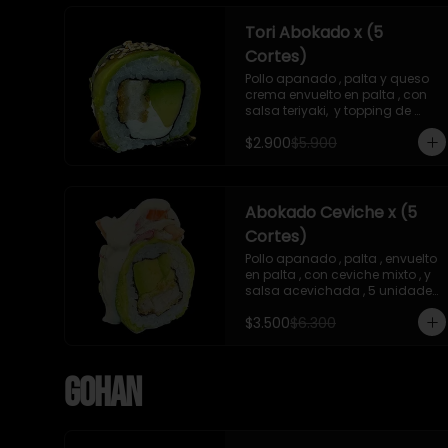
Tori Abokado x (5
Cortes)
Pollo apanado , palta y queso 
crema envuelto en palta , con 
salsa teriyaki,  y topping de 
sesamo , 5 unidades , incluye 1 
$2.900
$5.900
soya  de 15 ml
Abokado Ceviche x (5
Cortes)
Pollo apanado , palta , envuelto 
en palta , con ceviche mixto , y 
salsa acevichada , 5 unidades 
, incluye 1 soya de 15 ml
$3.500
$6.300
Gohan