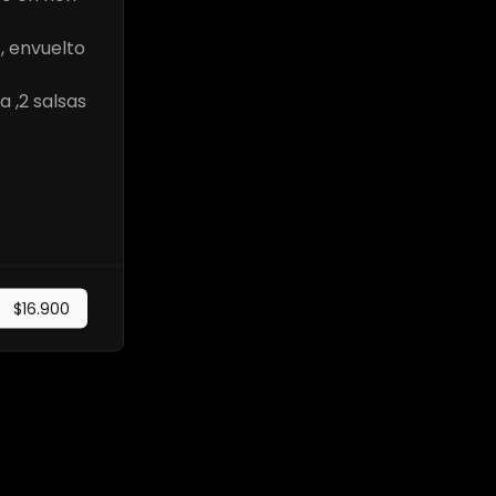
, envuelto
a ,2 salsas
$16.900