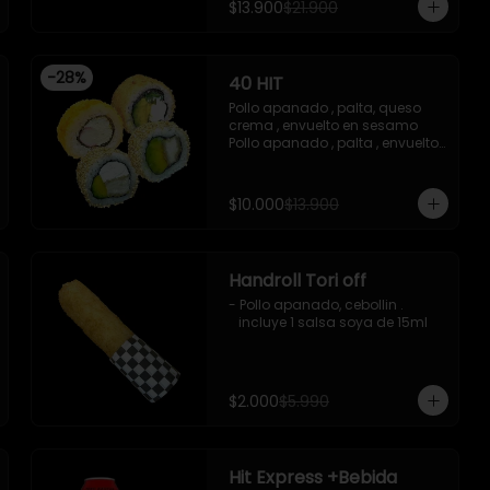
$13.900
$21.900
-Imagen referencial
acevichada ,y chichimi , 10 
piezas

-Pollo apanado , palta , queso 
crema , apanado en panko , 10 
-
28
%
40 HIT
piezas
Pollo apanado , palta, queso 
crema , envuelto en sesamo 

Pollo apanado , palta , envuelto 
en sesamo 

Palta , queso crema , cebollin , 
apanado en panko 

$10.000
$13.900
Kanikama , queso crema , 
apanado en panko
Handroll Tori off
- Pollo apanado, cebollin .

   incluye 1 salsa soya de 15ml
$2.000
$5.990
Hit Express +Bebida