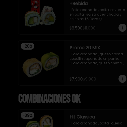
+Bebida
-Pollo apanado , palta ,envuelto 
en palta , salsa acevichada y 
shishimi (5 Piezas)

-Camaron cocido , palta 
$8.500
$11.000
,ceviche mixto , salsa 
acevichada ( 5 Piezas)

-Incluye 1 bebida (coca cola 
zero), Y 2 Salsas de soya de 
-
20
%
15ml

Promo 20 MIX
- IMAGEN REFERENCIAL
-Pollo apanado , queso crema , 
cebollin , apanado en panko 

-Pollo apanado, queso crema , 
cebollin , envuelto en palta 

-imagen referencial

-incluye 1 salsa de soya , 1 
$7.900
$9.900
salsa teriyaki
Combinaciones OK
-
39
%
Hit Classica
-Pollo apanado , palta , queso 