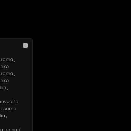
Close
crema ,
anko
crema ,
anko
in ,
 envuelto
 ,sesamo
in ,
to en nori