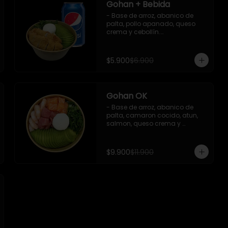
Gohan + Bebida
- Base de arroz, abanico de 
palta, pollo apanado, queso 
crema y cebollín.

   Incluye 1 salsa de soya + 1 
bebida lata 350 ml (según 
disponibilidad)

$5.900
$6.900
**Imagen Referencial**
Gohan OK
- Base de arroz, abanico de 
palta, camaron cocido, atun, 
salmon, queso crema y 
cebollin.

 Incluye : 1 salsa de soya
$9.900
$11.900