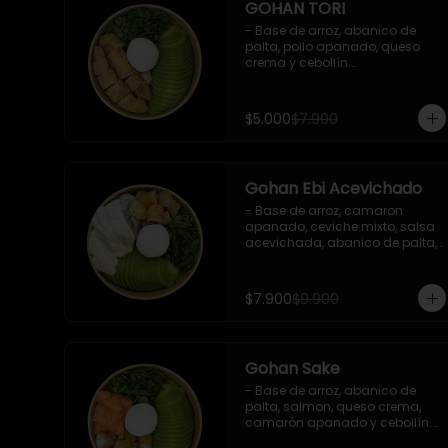
GOHAN TORI
- Base de arroz, abanico de 
palta, pollo apanado, queso 
crema y cebollín.

 Incluye : 1 salsa de soya
$5.000
$7.900
Gohan Ebi Acevichado
- Base de arroz, camaron 
apanado, ceviche mixto, salsa 
acevichada, abanico de palta, 
cebollín y queso crema.

Incluye : 1 salsa de soya
$7.900
$9.900
Gohan Sake
- Base de arroz, abanico de 
palta, salmon, queso crema, 
camarón apanado y cebollín.

   Incluye : 1 salsa de soya