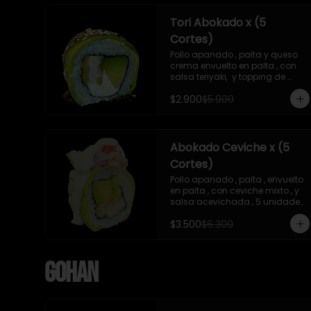
Tori Abokado x (5
Cortes)
Pollo apanado , palta y queso 
crema envuelto en palta , con 
salsa teriyaki,  y topping de 
sesamo , 5 unidades , incluye 1 
$2.900
$5.900
soya  de 15 ml
Abokado Ceviche x (5
Cortes)
Pollo apanado , palta , envuelto 
en palta , con ceviche mixto , y 
salsa acevichada , 5 unidades 
, incluye 1 soya de 15 ml
$3.500
$6.300
Gohan