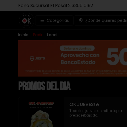
Fono Sucursal El Rosal 2 3366 0192
Categorías
¿Dónde quieres pedi
Inicio
Pedir
Local
PROMOS DEL DIA
OK JUEVES!🔥
Todo los jueves un rollito top a 
precio rebajado. 

- Pollo apanado , queso crema 