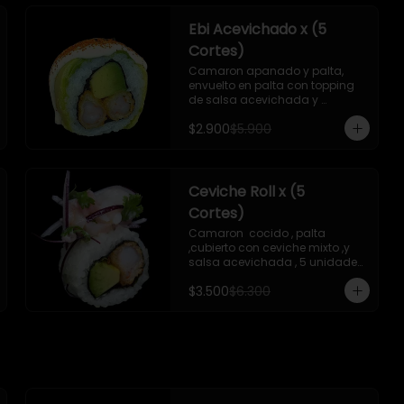
Ebi Acevichado x (5
Cortes)
Camaron apanado y palta, 
envuelto en palta con topping 
de salsa acevichada y 
chichimi , 5 unidades , incluye 1 
$2.900
$5.900
soya de 15 ml
Ceviche Roll x (5
Cortes)
Camaron  cocido , palta 
,cubierto con ceviche mixto ,y 
salsa acevichada , 5 unidades 
, incluye 1 soya de 15 ml
$3.500
$6.300