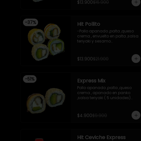
$13.900
$16.900
, envuelto en cibulett

-Pollo apanado ,cebollin 
apanado en panko , salsa 
umami ,salsa teriyaki 

-
37
%
Hit Pollito
-Incluye 2 salsa de soya , 1 
salsa teriyaki .

-Pollo apanado ,palta ,queso 
-Imagen referencial .
crema , envuelto en palta ,salsa 
teriyaki y sesamo

-Pollo apanado , palta , 
envuelto en sesamo

-Pollo apanado , cebollin , 
$13.900
$21.900
apanado en panko , salsa 
umami , salsa teriyaki

-Pollo apanado ,queso crema , 
cebollin , apanado en panko .

-
51
%
Express Mix
 -incluye 2 salsas de soya , 1 
salsa teriyaki , 1wasabi , 1 
Pollo apanado ,palta ,queso 
gengibre , 3 palitos .

crema , apanado en panko 
-Imagen referencial .
,salsa teriyaki ( 5 unidades)

Pollo apanado, palta , envuelto 
en sesamo (5 unidades)

incluye 1 salsa de soya de 15 ml
$4.900
$9.900
Hit Ceviche Express