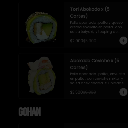
Tori Abokado x (5
Cortes)
Pollo apanado , palta y queso 
crema envuelto en palta , con 
salsa teriyaki,  y topping de 
sesamo , 5 unidades , incluye 1 
$2.900
$5.900
soya  de 15 ml
Abokado Ceviche x (5
Cortes)
Pollo apanado , palta , envuelto 
en palta , con ceviche mixto , y 
salsa acevichada , 5 unidades 
, incluye 1 soya de 15 ml
$3.500
$6.300
Gohan