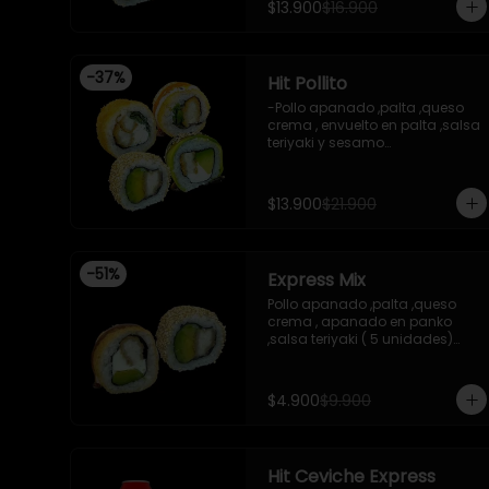
$13.900
$16.900
, envuelto en cibulett

-Pollo apanado ,cebollin 
apanado en panko , salsa 
umami ,salsa teriyaki 

-
37
%
Hit Pollito
-Incluye 2 salsa de soya , 1 
salsa teriyaki .

-Pollo apanado ,palta ,queso 
-Imagen referencial .
crema , envuelto en palta ,salsa 
teriyaki y sesamo

-Pollo apanado , palta , 
envuelto en sesamo

-Pollo apanado , cebollin , 
$13.900
$21.900
apanado en panko , salsa 
umami , salsa teriyaki

-Pollo apanado ,queso crema , 
cebollin , apanado en panko .

-
51
%
Express Mix
 -incluye 2 salsas de soya , 1 
salsa teriyaki , 1wasabi , 1 
Pollo apanado ,palta ,queso 
gengibre , 3 palitos .

crema , apanado en panko 
-Imagen referencial .
,salsa teriyaki ( 5 unidades)

Pollo apanado, palta , envuelto 
en sesamo (5 unidades)

incluye 1 salsa de soya de 15 ml
$4.900
$9.900
Hit Ceviche Express