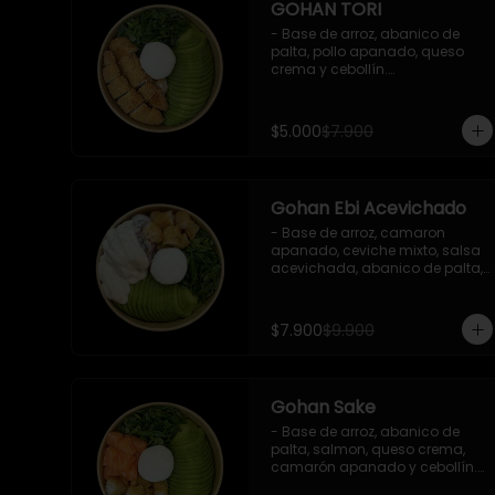
GOHAN TORI
- Base de arroz, abanico de 
palta, pollo apanado, queso 
crema y cebollín.

 Incluye : 1 salsa de soya
$5.000
$7.900
Gohan Ebi Acevichado
- Base de arroz, camaron 
apanado, ceviche mixto, salsa 
acevichada, abanico de palta, 
cebollín y queso crema.

Incluye : 1 salsa de soya
$7.900
$9.900
Gohan Sake
- Base de arroz, abanico de 
palta, salmon, queso crema, 
camarón apanado y cebollín.

   Incluye : 1 salsa de soya