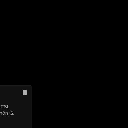
Close
orma
món (2