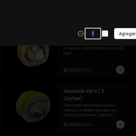
-Camaron , palta ,ceviche 
mixto, salsa acevichada  ,
Agregar
-
51
%
Hot Tori x 5 unidades
- Pollo apanado, queso crema 
y cebollin apanado en panko (5 
pzs). 

Incluye 1 salsa de soya de 15 ml
$2.900
$5.900
Abokado Ebi x ( 5
Cortes)
Camaron apanado, queso 
crema y cebollin envuelto en 
palta ,5 unidades , incluye 1 
soya de 15 ml
$2.900
$5.900