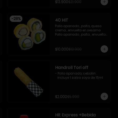
$13.900
$21.900
-Imagen referencial
acevichada ,y chichimi , 10 
piezas

-Pollo apanado , palta , queso 
crema , apanado en panko , 10 
-
28
%
40 HIT
piezas
Pollo apanado , palta, queso 
crema , envuelto en sesamo 

Pollo apanado , palta , envuelto 
en sesamo 

Palta , queso crema , cebollin , 
apanado en panko 

$10.000
$13.900
Kanikama , queso crema , 
apanado en panko
Handroll Tori off
- Pollo apanado, cebollin .

   incluye 1 salsa soya de 15ml
$2.000
$5.990
Hit Express +Bebida