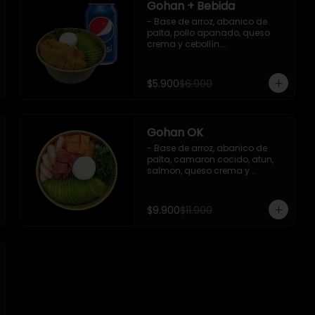
Gohan + Bebida
- Base de arroz, abanico de 
palta, pollo apanado, queso 
crema y cebollín.

   Incluye 1 salsa de soya + 1 
bebida lata 350 ml (según 
disponibilidad)

$5.900
$6.900
**Imagen Referencial**
Gohan OK
- Base de arroz, abanico de 
palta, camaron cocido, atun, 
salmon, queso crema y 
cebollin.

 Incluye : 1 salsa de soya
$9.900
$11.900