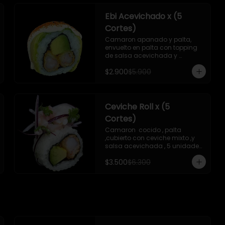
Ebi Acevichado x (5
Cortes)
Camaron apanado y palta, 
envuelto en palta con topping 
de salsa acevichada y 
chichimi , 5 unidades , incluye 1 
$2.900
$5.900
soya de 15 ml
Ceviche Roll x (5
Cortes)
Camaron  cocido , palta 
,cubierto con ceviche mixto ,y 
salsa acevichada , 5 unidades 
, incluye 1 soya de 15 ml
$3.500
$6.300