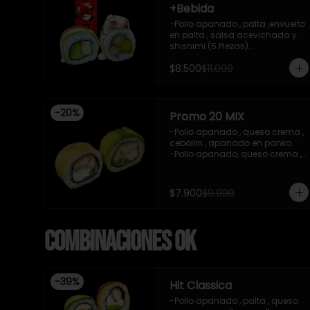
+Bebida
-Pollo apanado , palta ,envuelto 
en palta , salsa acevichada y 
shishimi (5 Piezas)

-Camaron cocido , palta 
$8.500
$11.000
,ceviche mixto , salsa 
acevichada ( 5 Piezas)

-Incluye 1 bebida (coca cola 
zero), Y 2 Salsas de soya de 
-
20
%
15ml

Promo 20 MIX
- IMAGEN REFERENCIAL
-Pollo apanado , queso crema , 
cebollin , apanado en panko 

-Pollo apanado, queso crema , 
cebollin , envuelto en palta 

-imagen referencial

-incluye 1 salsa de soya , 1 
$7.900
$9.900
salsa teriyaki
Combinaciones OK
-
39
%
Hit Classica
-Pollo apanado , palta , queso 