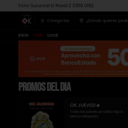
Fono Sucursal El Rosal 2 3366 0192
Categorías
¿Dónde quieres pedi
Inicio
Pedir
Local
PROMOS DEL DIA
OK JUEVES!🔥
Todo los jueves un rollito top a 
precio rebajado. 

- Pollo apanado , queso crema 