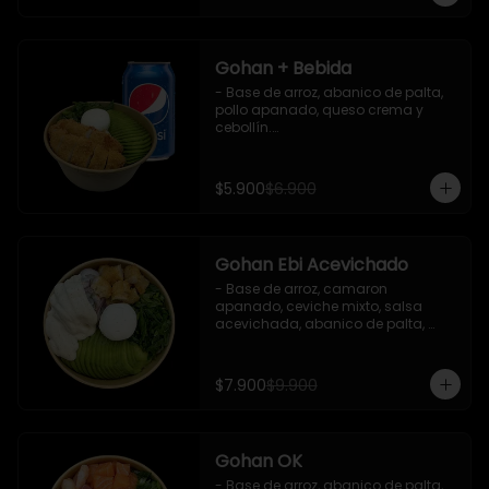
Gohan + Bebida
- Base de arroz, abanico de palta, 
pollo apanado, queso crema y 
cebollín.

   Incluye 1 salsa de soya + 1 bebida 
lata 350 ml (según disponibilidad)

$5.900
$6.900
**Imagen Referencial**
Gohan Ebi Acevichado
- Base de arroz, camaron 
apanado, ceviche mixto, salsa 
acevichada, abanico de palta, 
cebollín y queso crema.

Incluye : 1 salsa de soya
$7.900
$9.900
Gohan OK
- Base de arroz, abanico de palta, 