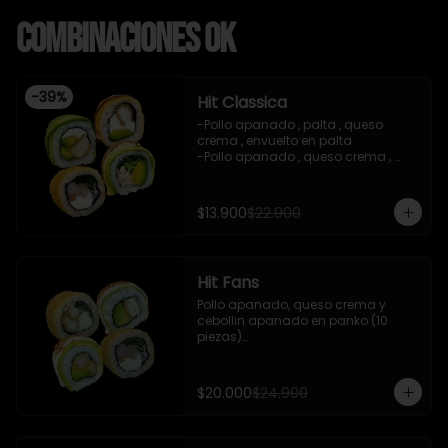
Combinaciones OK
-
39
%
Hit Classica
-Pollo apanado , palta , queso 
crema , envuelto en palta 

-Pollo apanado , queso crema , 
palta , apanado en panko , salsa 
teriyaki 

-Camaron cocido ,queso crema , 
$13.900
$22.900
cebollin , apanado en panko .

-Pasta de surimi , palta , cebollin 
,envuelto en palta ,salsa tari , salsa 
teriyaki .

Hit Fans
-incluye 2 salsas de soya , 1 salsa 
teriyaki , 1 gengibre , 1 wasabi , 3 
Pollo apanado, queso crema y 
palitos.

cebollin apanado en panko (10 
-imagen referencial
piezas)

- Camaron cocido, queso crema y 
cebollin apanado en panko (10 
piezas)

$20.000
$24.900
- Camaron apanado y palta 
envuelto en palta con salsa 
acevichada y shishimi (10 piezas)
