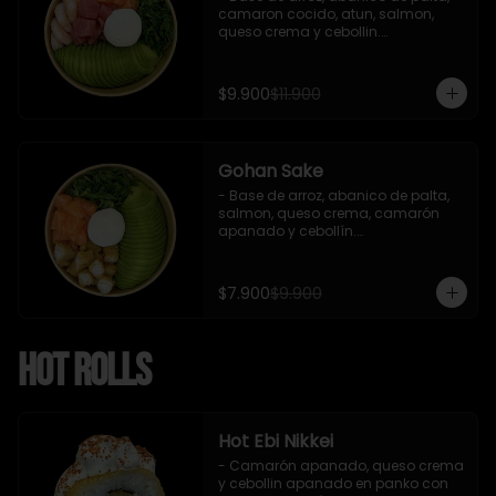
camaron cocido, atun, salmon, 
queso crema y cebollin.

 Incluye : 1 salsa de soya
$9.900
$11.900
Gohan Sake
- Base de arroz, abanico de palta, 
salmon, queso crema, camarón 
apanado y cebollín.

   Incluye : 1 salsa de soya
$7.900
$9.900
Hot Rolls
Hot Ebi Nikkei
- Camarón apanado, queso crema 
y cebollin apanado en panko con 