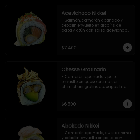
Acevichado Nikkei
- Salmón, camarón apanado y 
cebollin envuelto en arcoíris de 
palta y atún con salsa acevichada, 
masago y ciboulette (8 pzs).

Incluye 1 salsa de soya.
$7.400
Chesse Gratinado
- Camarón apanado y palta 
envuelto en queso crema con 
chimichurri gratinado, papas hilo y 
salsa teriyaki (8 pzs).

Incluye 1 salsa de soya.
$6.500
Abokado Nikkei
- Camarón apanado, queso crema 
y cebollin envuelto en palta con 