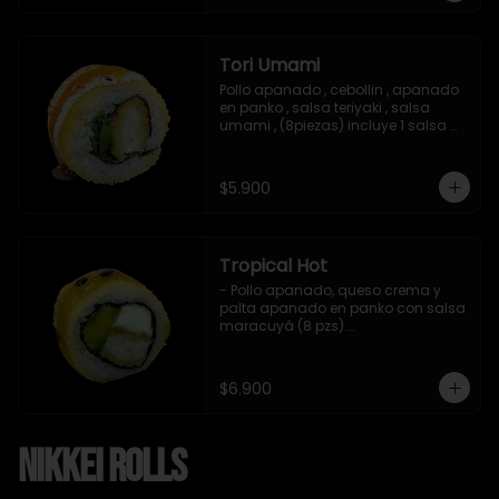
Tori Umami
Pollo apanado , cebollin , apanado 
en panko , salsa teriyaki , salsa 
umami , (8piezas) incluye 1 salsa 
teriyaki
$5.900
Tropical Hot
- Pollo apanado, queso crema y 
palta apanado en panko con salsa 
maracuyá (8 pzs).

Incluye 1 salsa teriyaki.
$6.900
Nikkei Rolls