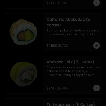
$2.900
$5.900
California Abokado x (5
cortes)
Salmon , palta , envuelto en sesamo 
, 5 unidades , incluye 1 soya de 15 ml
$2.500
$5.700
Abokado Ebi x ( 5 Cortes)
Camaron apanado, queso crema y 
cebollin envuelto en palta ,5 
unidades , incluye 1 soya de 15 ml
$2.900
$5.900
Tori Abokado x (5 Cortes)