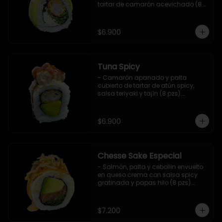
tartar de camarón acevichado (8 
pzs).

Incluye 1 salsa de soya.
$6.900
Tuna Spicy
- Camarón apanado y palta 
cubierto de tartar de atún spicy, 
salsa teriyaki y tajín (8 pzs).

Incluye 1 salsa de soya.
$6.900
Chesse Sake Especial
- Salmón, palta y cebollin envuelto 
en queso crema con salsa spicy 
gratinada y papas hilo (8 pzs).

Incluye 1 salsa de soya.
$7.200