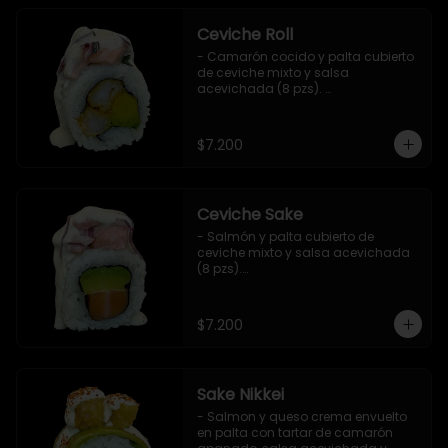
Ceviche Roll
- Camarón cocido y palta cubierto 
de ceviche mixto y salsa 
acevichada (8 pzs). 

Incluye 1 salsa de soya.
$7.200
Ceviche Sake
- Salmón y palta cubierto de 
ceviche mixto y salsa acevichada 
(8 pzs).

Incluye 1 salsa de soya.
$7.200
Sake Nikkei
- Salmon y queso crema envuelto 
en palta con tartar de camarón 