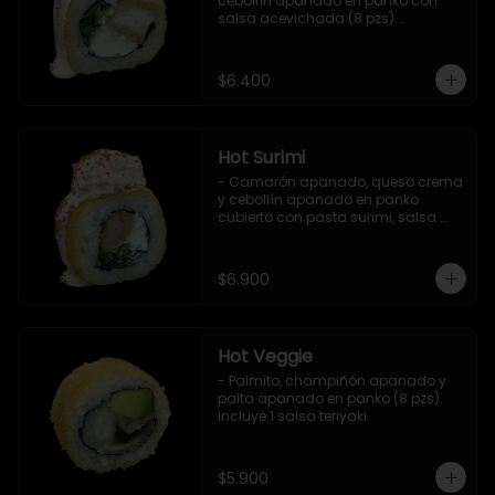
cebollín apanado en panko con 
salsa acevichada (8 pzs).

Incluye 1 salsa teriyaki.
$6.400
Hot Surimi
- Camarón apanado, queso crema 
y cebollín apanado en panko 
cubierto con pasta surimi, salsa 
acevichada y shichimi (8 pzs) 

Incluye 1 salsa teriyaki.
$6.900
Hot Veggie
- Palmito, champiñón apanado y 
palta apanado en panko (8 pzs).

Incluye 1 salsa teriyaki.
$5.900