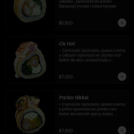
cebollin , apanado en panko 
(8piezas) incliye 1 salsa teriyaki
$5.900
Ok Hot
- Camarón apanado, queso crema 
y cebollin apanado en panko con 
tartar de atún acevichado y 
shichimi (8 pzs).

Incluye 1 salsa teriyaki.
$7.200
Panko Nikkei
- Camarón apanado, queso crema 
y palta apanado en panko con 
tartar de salmón spicy, salsa 
teriyaki, sésamo y ciboulette (8 pzs).

Incluye 1 salsa de soya.
$7.600