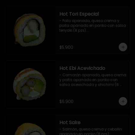
Hot Tori Especial
- Pollo apanado, queso crema y 
palta apanado en panko con salsa 
teriyaki (8 pzs).

Incluye 1 salsa de soya.
$5.900
Hot Ebi Acevichado
- Camarón apanado, queso crema 
y palta apanado en panko con 
salsa acevichada y shichimi (8 
pzs).

Incluye 1 salsa teriyaki.
$6.900
Hot Sake
- Salmón, queso crema y cebollin 
apanado en panko (8 pzs).
