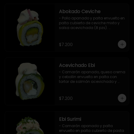
Abokado Ceviche
- Pollo apanado y palta envuelto en 
palta cubierto de ceviche mixto y 
salsa acevichada (8 pzs). 

Incluye 1 salsa de soya.
$7.200
Acevichado Ebi
- Camarón apanado, queso crema 
y cebollin envuelto en palta con 
tartar de salmón acevichado y 
shishimi (8 pzs).

Incluye 1 salsa de soya.
$7.200
Ebi Surimi
- Camarón apanado y palta 
envuelto en palta cubierto de pasta 