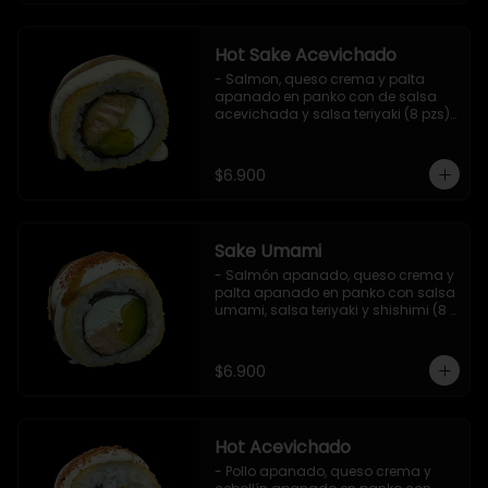
Hot Sake Acevichado
- Salmon, queso crema y palta 
apanado en panko con de salsa 
acevichada y salsa teriyaki (8 pzs).

Incluye 1 salsa de soya.
$6.900
Sake Umami
- Salmón apanado, queso crema y 
palta apanado en panko con salsa 
umami, salsa teriyaki y shishimi (8 
pzs).

Incluye 1 salsa de soya.
$6.900
Hot Acevichado
- Pollo apanado, queso crema y 