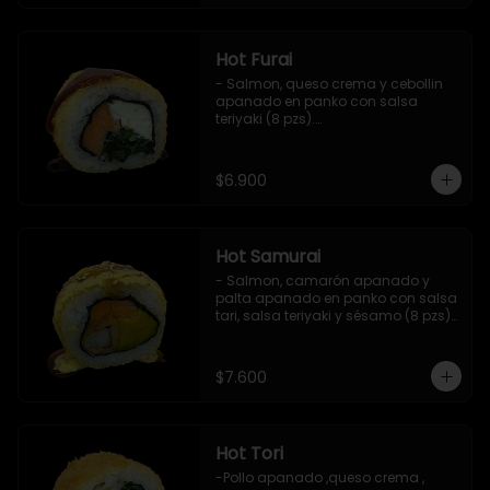
Hot Furai
- Salmon, queso crema y cebollin 
apanado en panko con salsa 
teriyaki (8 pzs).

Incluye 1 salsa de soya.
$6.900
Hot Samurai
- Salmon, camarón apanado y 
palta apanado en panko con salsa 
tari, salsa teriyaki y sésamo (8 pzs).

Incluye 1 salsa de soya.
$7.600
Hot Tori
-Pollo apanado ,queso crema , 