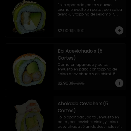
Pollo apanado , palta y queso 
crema envuelto en palta , con salsa 
teriyaki,  y topping de sesamo , 5 
unidades , incluye 1 soya  de 15 ml
$2.900
$5.900
Ebi Acevichado x (5
Cortes)
Camaron apanado y palta, 
envuelto en palta con topping de 
salsa acevichada y chichimi , 5 
unidades , incluye 1 soya de 15 ml
$2.900
$5.900
Abokado Ceviche x (5
Cortes)
Pollo apanado , palta , envuelto en 
palta , con ceviche mixto , y salsa 
acevichada , 5 unidades , incluye 1 