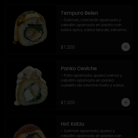
Tempura Belen
- Salmon, camarón apanado y 
cebollin apanado en panko con 
salsa spicy, salsa teriyaki, sésamo 
y ciboulette (8 pzs).

Incluye 1 salsa de soya.
$7.200
Panko Ceviche
- Pollo apanado, queso crema y 
cebollín apanado en panko 
cubierto de ceviche mixto y salsa 
acevichada (8 pzs).

Incluye 1 salsa teriyaki.
$7.200
Hot Katzu
- Salmon apanado, queso y 
cebollin apanado en panko con 