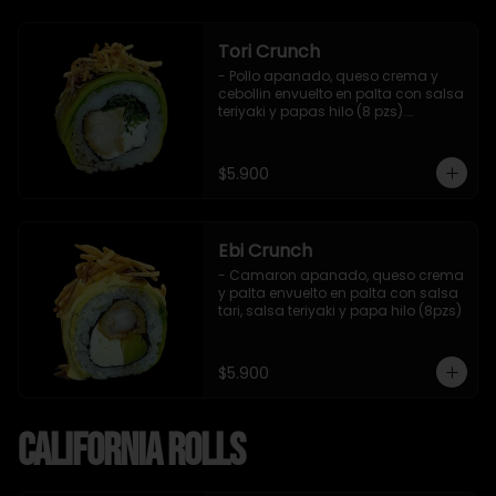
Tori Crunch
- Pollo apanado, queso crema y 
cebollin envuelto en palta con salsa 
teriyaki y papas hilo (8 pzs).

Incluye 1 salsa de soya.
$5.900
Ebi Crunch
- Camaron apanado, queso crema 
y palta envuelto en palta con salsa 
tari, salsa teriyaki y papa hilo (8pzs)
$5.900
California Rolls