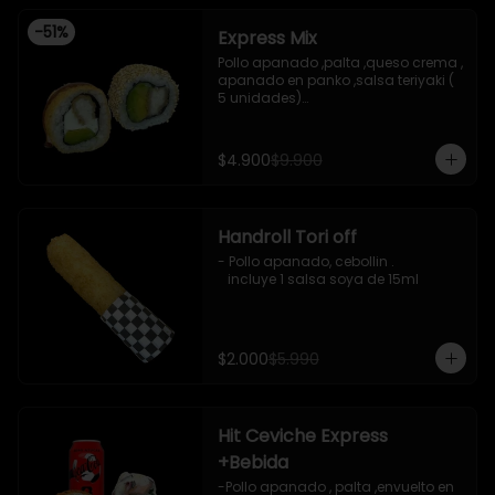
-
51
%
Express Mix
Pollo apanado ,palta ,queso crema , 
apanado en panko ,salsa teriyaki ( 
5 unidades)

Pollo apanado, palta , envuelto en 
sesamo (5 unidades)

incluye 1 salsa de soya de 15 ml
$4.900
$9.900
Handroll Tori off
- Pollo apanado, cebollin .

   incluye 1 salsa soya de 15ml
$2.000
$5.990
Hit Ceviche Express
+Bebida
-Pollo apanado , palta ,envuelto en 