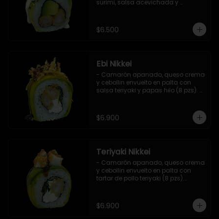
surimi, salsa acevichada y 
ciboulette (8 pzs).

Incluye 1 salsa de soya.
$6.500
Ebi Nikkei
- Camarón apanado, queso crema 
y cebollin envuelto en palta con 
salsa teriyaki y papas hilo (8 pzs). 

Incluye 1 salsa de soya.
$6.900
Teriyaki Nikkei
- Camarón apanado, queso crema 
y cebollin envuelto en palta con 
tartar de pollo teriyaki (8 pzs).

Incluye 1 salsa de soya.
$6.900