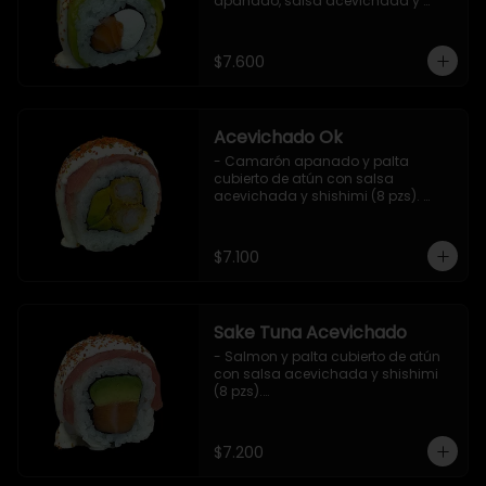
apanado, salsa acevichada y 
shichimi (8 pzs).

Incluye 1 salsa de soya.
$7.600
Acevichado Ok
- Camarón apanado y palta 
cubierto de atún con salsa 
acevichada y shishimi (8 pzs). 
Incluye 1 salsa de soya.
$7.100
Sake Tuna Acevichado
- Salmon y palta cubierto de atún 
con salsa acevichada y shishimi 
(8 pzs).

Incluye 1 salsa de soya.
$7.200