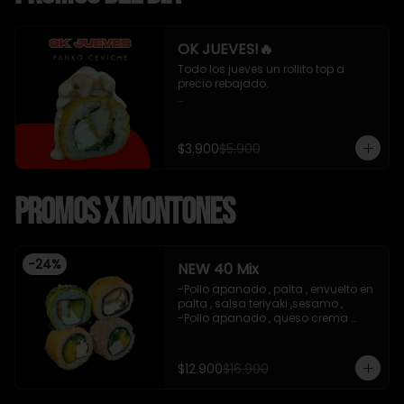
OK JUEVES!🔥
Todo los jueves un rollito top a 
precio rebajado. 

- Pollo apanado , queso crema y 
cebollin apanado en panko 
cubierto de ceviche mixto y salsa 
$3.900
$5.900
acevichada 8 piezas , incluye 1 
soya de 15 ml

Promos x Montones
*Incluye 1 salsa de soya*
-
24
%
NEW 40 Mix
-Pollo apanado , palta , envuelto en 
palta , salsa teriyaki ,sesamo , 

-Pollo apanado , queso crema 
,cebollin , apanado en panko .

-Palta , queso crema , cebollin , 
apanado en panko .

$12.900
$16.900
-Kanikama , palta , cebollin , 
envuelto en sesamo.
