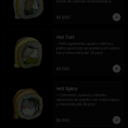
tartar de salmón acevichado y 
shishimi (8 pzs).

Incluye 1 salsa teriyaki.
$6.900
Hot Tari
- Pollo apanado, queso crema y 
palta apanado en panko con salsa 
tari y salsa teriyaki  (8 pzs). 

Incluye 1 salsa de soya.
$6.500
Hot Spicy
- Camarón, queso y cebollin 
apanado en panko con salsa spicy 
y salsa teriyaki (8 pzs).

Incluye 1 salsa de soya.
$6.600