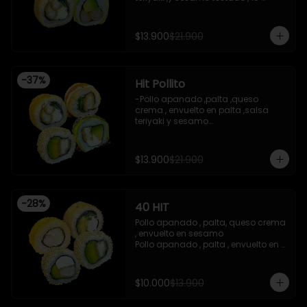
piezas

-Camaron apanado ,palta 
,envuelto en palta ,salsa 
$13.900
$21.900
acevichada ,y chichimi , 10 piezas

-Pollo apanado , palta , queso 
crema , apanado en panko , 10 
piezas
-
37
%
Hit Pollito
-Pollo apanado ,palta ,queso 
crema , envuelto en palta ,salsa 
teriyaki y sesamo

-Pollo apanado , palta , envuelto en 
sesamo

-Pollo apanado , cebollin , apanado 
$13.900
$21.900
en panko , salsa umami , salsa 
teriyaki

-Pollo apanado ,queso crema , 
cebollin , apanado en panko .

-
28
%
40 HIT
 -incluye 2 salsas de soya , 1 salsa 
teriyaki , 1wasabi , 1 gengibre , 3 
Pollo apanado , palta, queso crema 
palitos .

, envuelto en sesamo 

-Imagen referencial .
Pollo apanado , palta , envuelto en 
sesamo 

Palta , queso crema , cebollin , 
apanado en panko 

$10.000
$13.900
Kanikama , queso crema , 
apanado en panko