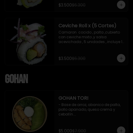
soya de 15 ml
$3.500
$6.300
Ceviche Roll x (5 Cortes)
Camaron  cocido , palta ,cubierto 
con ceviche mixto ,y salsa 
acevichada , 5 unidades , incluye 1 
soya de 15 ml
$3.500
$6.300
Gohan
GOHAN TORI
- Base de arroz, abanico de palta, 
pollo apanado, queso crema y 
cebollín.

 Incluye : 1 salsa de soya
$5.000
$7.900