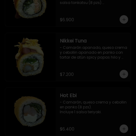
salsa tonkatsu (8 pzs).

Incluye 1 salsa teriyaki.
$6.900
Nikkei Tuna
- Camarón apanado, queso crema 
y cebollin apanado en panko con 
tartar de atún spicy papas hilo y 
salsa teriyaki (8 pzs).

Incluye 1 salsa de soya.
$7.200
Hot Ebi
- Camarón, queso crema y cebollin 
en panko (8 pzs). 

Incluye 1 salsa teriyaki.
$6.400