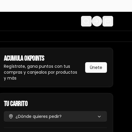
Login
Acumula
Okpoints
Regístrate, gana puntos con tus
Únete
compras y canjealos por productos
y más
Tu Carrito
¿Dónde quieres pedir?