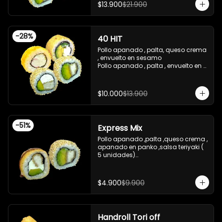
-Pollo apanado , cebollin , apanado 
$13.900
$21.900
en panko , salsa umami , salsa 
teriyaki

-Pollo apanado ,queso crema , 
cebollin , apanado en panko .

-
28
%
40 HIT
 -incluye 2 salsas de soya , 1 salsa 
teriyaki , 1wasabi , 1 gengibre , 3 
Pollo apanado , palta, queso crema 
palitos .

, envuelto en sesamo 

-Imagen referencial .
Pollo apanado , palta , envuelto en 
sesamo 

Palta , queso crema , cebollin , 
apanado en panko 

$10.000
$13.900
Kanikama , queso crema , 
apanado en panko
-
51
%
Express Mix
Pollo apanado ,palta ,queso crema , 
apanado en panko ,salsa teriyaki ( 
5 unidades)

Pollo apanado, palta , envuelto en 
sesamo (5 unidades)

incluye 1 salsa de soya de 15 ml
$4.900
$9.900
Handroll Tori off