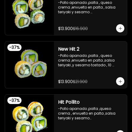
(hosomaki)

-Pollo apanado ,palta , queso 
-Queso crema , cebollin , envuelto 
crema ,envuelto en palta , salsa 
en nori (hosomaki)

teriyaki y sesamo 

-INCLUYE 2 salsas de soya ,2 salsas 
-Pollo apanado , palta , envuelto en 
teriyaki.

sesamo 

-Imagen referencial
-Pasta de surimi ,  queso crema , 
$13.900
$16.900
envuelto en cibulett

-Pollo apanado ,cebollin apanado 
en panko , salsa umami ,salsa 
teriyaki 

-
37
%
New Hit 2
-Incluye 2 salsa de soya , 1 salsa 
teriyaki .

-Pollo apanado ,palta , queso 
-Imagen referencial .
crema ,envuelto en palta ,salsa 
teriyaki ,y sesamo tostado , 10 
piezas

-Camaron apanado ,palta 
,envuelto en palta ,salsa 
$13.900
$21.900
acevichada ,y chichimi , 10 piezas

-Pollo apanado , palta , queso 
crema , apanado en panko , 10 
piezas
-
37
%
Hit Pollito
-Pollo apanado ,palta ,queso 
crema , envuelto en palta ,salsa 
teriyaki y sesamo

-Pollo apanado , palta , envuelto en 
sesamo
