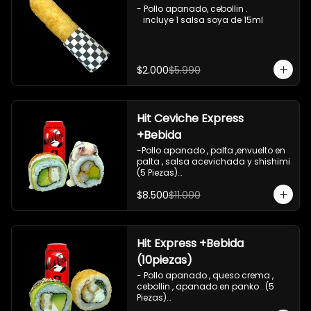
- Pollo apanado, cebollin .

   incluye 1 salsa soya de 15ml
$2.000
$5.990
Hit Ceviche Express
+Bebida
-Pollo apanado , palta ,envuelto en 
palta , salsa acevichada y shishimi 
(5 Piezas)

-Camaron cocido , palta ,ceviche 
$8.500
$11.000
mixto , salsa acevichada ( 5 Piezas)

-Incluye 1 bebida (coca cola zero), Y 
2 Salsas de soya de 15ml

- IMAGEN REFERENCIAL
Hit Express +Bebida
(10piezas)
- Pollo apanado , queso crema , 
cebollin , apanado en panko . (5 
Piezas)

-Pollo apanado , queso crema , 