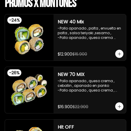
Promos x Montones
-
24
%
NEW 40 Mix
-Pollo apanado , palta , envuelto en 
palta , salsa teriyaki ,sesamo , 

-Pollo apanado , queso crema 
,cebollin , apanado en panko .

-Palta , queso crema , cebollin , 
apanado en panko .

$12.900
$16.900
-Kanikama , palta , cebollin , 
envuelto en sesamo.

-Incluye 2 salsas de soya , 1 salsa 
treiyaki .

-
26
%
NEW 70 MIX
imagen referencial

-Precio valido con efectivo , y red 
-Pollo apanado , queso crema , 
compra
cebollin , apanado en panko 

-Pollo apanado , queso crema , 
cebollin , apanado en panko 

-Kanikama , palta , cebollin , 
envuelto en sesamo 

$16.900
$22.900
-Pollo apanado , palta , envuelto en 
palta , salsa teriyaki ,sesamo 

-Kanikama ,palta , cebollin , 
apanado en panko 

Hit OFF
-Palta , cebollin , envuelto en nori 