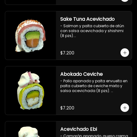
Sake Tuna Acevichado
- Salmon y palta cubierto de atún 
con salsa acevichada y shishimi 
(8 pzs).

Incluye 1 salsa de soya.
$7.200
Abokado Ceviche
- Pollo apanado y palta envuelto en 
palta cubierto de ceviche mixto y 
salsa acevichada (8 pzs). 

Incluye 1 salsa de soya.
$7.200
Acevichado Ebi
- Camarón apanado, queso crema 