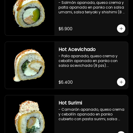
- Salmón apanado, queso crema y 
palta apanado en panko con salsa 
umami, salsa teriyaki y shishimi (8 
pzs).

Incluye 1 salsa de soya.
$6.900
Hot Acevichado
- Pollo apanado, queso crema y 
cebollín apanado en panko con 
salsa acevichada (8 pzs).

Incluye 1 salsa teriyaki.
$6.400
Hot Surimi
- Camarón apanado, queso crema 
y cebollín apanado en panko 
cubierto con pasta surimi, salsa 
acevichada y shichimi (8 pzs) 

Incluye 1 salsa teriyaki.