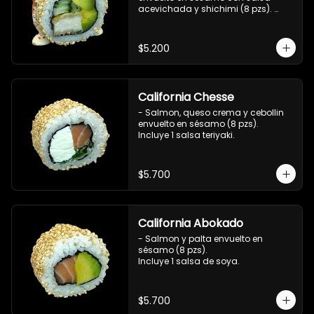
acevichada y shichimi (8 pzs). 

Incluye 1 salsa de soya.
$5.200
California Chesse
- Salmon, queso crema y cebollin 
envuelto en sésamo (8 pzs). 

Incluye 1 salsa teriyaki.
$5.700
California Abokado
- Salmon y palta envuelto en 
sésamo (8 pzs).

Incluye 1 salsa de soya.
$5.700