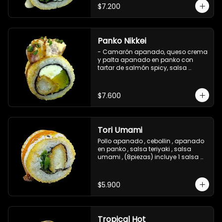
$7.200
Panko Nikkei
- Camarón apanado, queso crema 
y palta apanado en panko con 
tartar de salmón spicy, salsa 
teriyaki, sésamo y ciboulette (8 pzs).

Incluye 1 salsa de soya.
$7.600
Tori Umami
Pollo apanado , cebollin , apanado 
en panko , salsa teriyaki , salsa 
umami , (8piezas) incluye 1 salsa 
teriyaki
$5.900
Tropical Hot