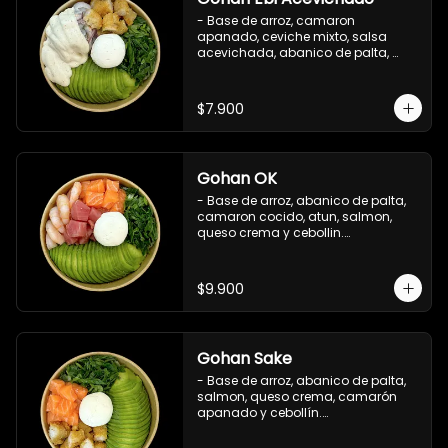
- Base de arroz, camaron 
apanado, ceviche mixto, salsa 
acevichada, abanico de palta, 
cebollín y queso crema.

Incluye : 1 salsa de soya
$7.900
Gohan OK
- Base de arroz, abanico de palta, 
camaron cocido, atun, salmon, 
queso crema y cebollin.

 Incluye : 1 salsa de soya
$9.900
Gohan Sake
- Base de arroz, abanico de palta, 
salmon, queso crema, camarón 
apanado y cebollín.

   Incluye : 1 salsa de soya