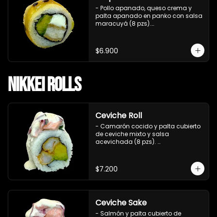
- Pollo apanado, queso crema y 
palta apanado en panko con salsa 
maracuyá (8 pzs).

Incluye 1 salsa teriyaki.
$6.900
Nikkei Rolls
Ceviche Roll
- Camarón cocido y palta cubierto 
de ceviche mixto y salsa 
acevichada (8 pzs). 

Incluye 1 salsa de soya.
$7.200
Ceviche Sake
- Salmón y palta cubierto de 