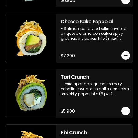
$6.900
Chesse Sake Especial
- Salmón, palta y cebollin envuelto 
en queso crema con salsa spicy 
gratinada y papas hilo (8 pzs).

Incluye 1 salsa de soya.
$7.200
Tori Crunch
- Pollo apanado, queso crema y 
cebollin envuelto en palta con salsa 
teriyaki y papas hilo (8 pzs).

Incluye 1 salsa de soya.
$5.900
Ebi Crunch