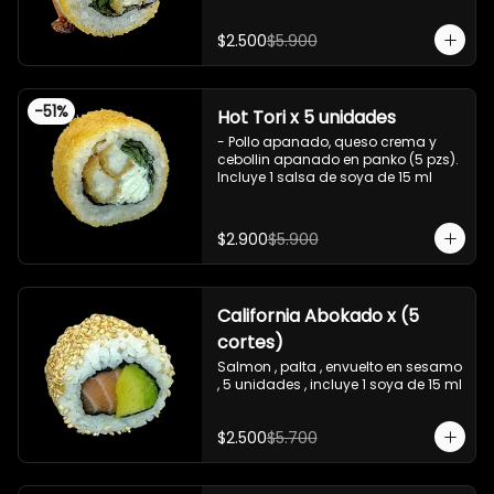
, salsa teriyaki ,y crispy , 10 piezas

Incluye 1 salsa de soya. De 15 ml
- Camaron apanado , queso 
$2.500
$5.900
crema , cebollin ,apanado en panko 
, con surimi acevichado , 10 piezas

-Surimi acevichado ,queso crema , 
envuelto en cibulett , 10 piezas 

-
51
%
Hot Tori x 5 unidades
-Pollo apanado , palta , queso 
crema , apanado en panko , 10 
- Pollo apanado, queso crema y 
piezas
cebollin apanado en panko (5 pzs). 

Incluye 1 salsa de soya de 15 ml
$2.900
$5.900
California Abokado x (5
cortes)
Salmon , palta , envuelto en sesamo 
, 5 unidades , incluye 1 soya de 15 ml
$2.500
$5.700