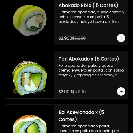
Abokado Ebi x ( 5 Cortes)
Camaron apanado, queso crema y 
cebollin envuelto en palta ,5 
unidades , incluye 1 soya de 15 ml
$2.900
$5.900
Tori Abokado x (5 Cortes)
Pollo apanado , palta y queso 
crema envuelto en palta , con salsa 
teriyaki,  y topping de sesamo , 5 
unidades , incluye 1 soya  de 15 ml
$2.900
$5.900
Ebi Acevichado x (5
Cortes)
Camaron apanado y palta, 
envuelto en palta con topping de 