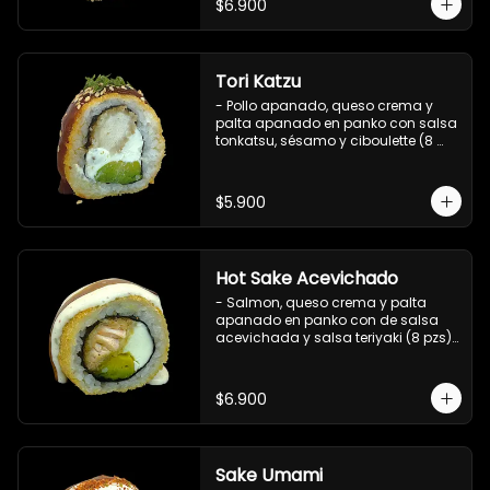
$6.900
Tori Katzu
- Pollo apanado, queso crema y 
palta apanado en panko con salsa 
tonkatsu, sésamo y ciboulette (8 
pzs). 

Incluye 1 salsa teriyaki.
$5.900
Hot Sake Acevichado
- Salmon, queso crema y palta 
apanado en panko con de salsa 
acevichada y salsa teriyaki (8 pzs).

Incluye 1 salsa de soya.
$6.900
Sake Umami