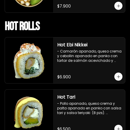
$7.900
Hot Rolls
Hot Ebi Nikkei
- Camarón apanado, queso crema 
y cebollin apanado en panko con 
tartar de salmón acevichado y 
shishimi (8 pzs).

Incluye 1 salsa teriyaki.
$6.900
Hot Tari
- Pollo apanado, queso crema y 
palta apanado en panko con salsa 
tari y salsa teriyaki  (8 pzs). 

Incluye 1 salsa de soya.
$6.500