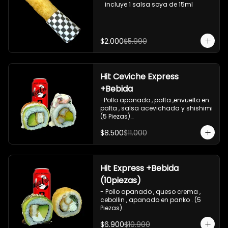
   incluye 1 salsa soya de 15ml
$2.000
$5.990
Hit Ceviche Express
+Bebida
-Pollo apanado , palta ,envuelto en 
palta , salsa acevichada y shishimi 
(5 Piezas)

-Camaron cocido , palta ,ceviche 
$8.500
$11.000
mixto , salsa acevichada ( 5 Piezas)

-Incluye 1 bebida (coca cola zero), Y 
2 Salsas de soya de 15ml

- IMAGEN REFERENCIAL
Hit Express +Bebida
(10piezas)
- Pollo apanado , queso crema , 
cebollin , apanado en panko . (5 
Piezas)

-Pollo apanado , queso crema , 
$6.900
$10.900
palta ,envuelto en palta , salsa 