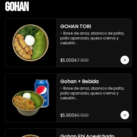
Gohan
GOHAN TORI
- Base de arroz, abanico de palta, 
pollo apanado, queso crema y 
cebollín.

 Incluye : 1 salsa de soya
$5.000
$7.900
Gohan + Bebida
- Base de arroz, abanico de palta, 
pollo apanado, queso crema y 
cebollín.

   Incluye 1 salsa de soya + 1 bebida 
lata 350 ml (según disponibilidad)

$5.900
$6.900
**Imagen Referencial**
Gohan Ebi Acevichado