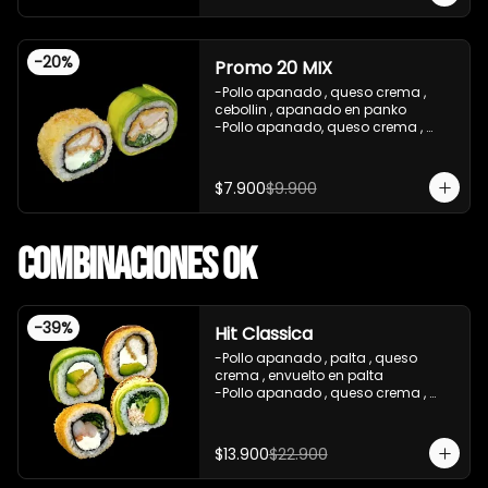
teriyaki , sesamo .(5Piezas)

-incluye 2 salsa de soya de 15ml .

-Incluye 1 bebida ( coca cola zero)

-
20
%
-Imagen referencial .
Promo 20 MIX
-Pollo apanado , queso crema , 
cebollin , apanado en panko 

-Pollo apanado, queso crema , 
cebollin , envuelto en palta 

-imagen referencial

-incluye 1 salsa de soya , 1 salsa 
$7.900
$9.900
teriyaki
Combinaciones OK
-
39
%
Hit Classica
-Pollo apanado , palta , queso 
crema , envuelto en palta 

-Pollo apanado , queso crema , 
palta , apanado en panko , salsa 
teriyaki 

-Camaron cocido ,queso crema , 
$13.900
$22.900
cebollin , apanado en panko .

-Pasta de surimi , palta , cebollin 