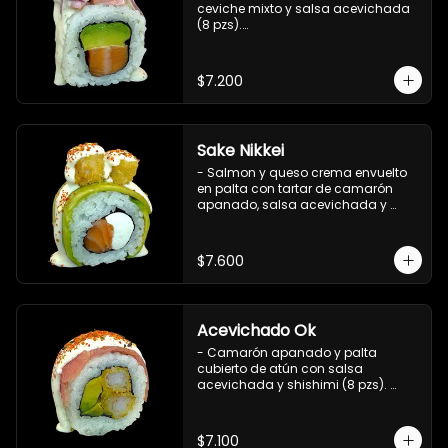
ceviche mixto y salsa acevichada 
(8 pzs).

Incluye 1 salsa de soya.
$7.200
Sake Nikkei
- Salmon y queso crema envuelto 
en palta con tartar de camarón 
apanado, salsa acevichada y 
shichimi (8 pzs).

Incluye 1 salsa de soya.
$7.600
Acevichado Ok
- Camarón apanado y palta 
cubierto de atún con salsa 
acevichada y shishimi (8 pzs). 
Incluye 1 salsa de soya.
$7.100