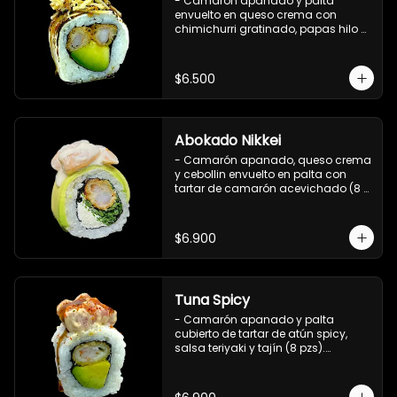
- Camarón apanado y palta 
envuelto en queso crema con 
chimichurri gratinado, papas hilo y 
salsa teriyaki (8 pzs).

Incluye 1 salsa de soya.
$6.500
Abokado Nikkei
- Camarón apanado, queso crema 
y cebollin envuelto en palta con 
tartar de camarón acevichado (8 
pzs).

Incluye 1 salsa de soya.
$6.900
Tuna Spicy
- Camarón apanado y palta 
cubierto de tartar de atún spicy, 
salsa teriyaki y tajín (8 pzs).

Incluye 1 salsa de soya.