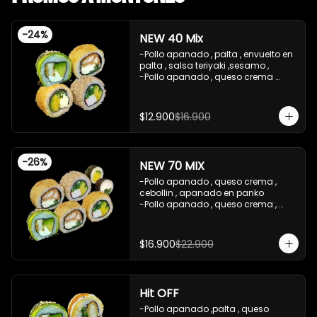
-
24
%
NEW 40 Mix
-Pollo apanado , palta , envuelto en 
palta , salsa teriyaki ,sesamo , 

-Pollo apanado , queso crema 
,cebollin , apanado en panko .

-Palta , queso crema , cebollin , 
apanado en panko .

$12.900
$16.900
-Kanikama , palta , cebollin , 
envuelto en sesamo.

-Incluye 2 salsas de soya , 1 salsa 
treiyaki .

-
26
%
NEW 70 MIX
imagen referencial

-Precio valido con efectivo , y red 
-Pollo apanado , queso crema , 
compra
cebollin , apanado en panko 

-Pollo apanado , queso crema , 
cebollin , apanado en panko 

-Kanikama , palta , cebollin , 
envuelto en sesamo 

$16.900
$22.900
-Pollo apanado , palta , envuelto en 
palta , salsa teriyaki ,sesamo 

-Kanikama ,palta , cebollin , 
apanado en panko 

Hit OFF
-Palta , cebollin , envuelto en nori 
(hosomaki)

-Pollo apanado ,palta , queso 