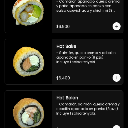
- Camarón apanado, queso crema 
y palta apanado en panko con 
salsa acevichada y shichimi (8 
pzs).

Incluye 1 salsa teriyaki.
$6.900
Hot Sake
- Salmón, queso crema y cebollin 
apanado en panko (8 pzs).

Incluye 1 salsa teriyaki.
$6.400
Hot Belen
- Camarón, salmón, queso crema y 
cebollin apanado en panko (8 pzs). 

Incluye 1 salsa teriyaki.