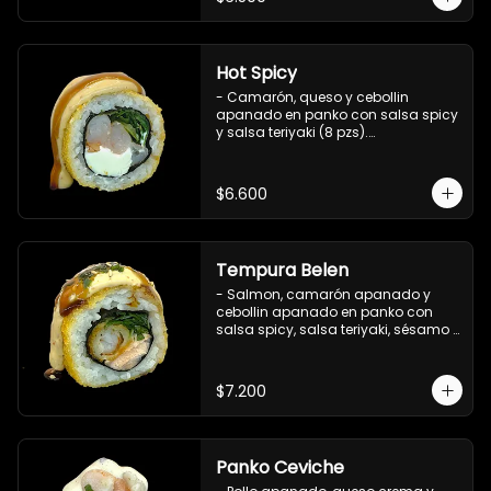
Hot Spicy
- Camarón, queso y cebollin 
apanado en panko con salsa spicy 
y salsa teriyaki (8 pzs).

Incluye 1 salsa de soya.
$6.600
Tempura Belen
- Salmon, camarón apanado y 
cebollin apanado en panko con 
salsa spicy, salsa teriyaki, sésamo 
y ciboulette (8 pzs).

Incluye 1 salsa de soya.
$7.200
Panko Ceviche