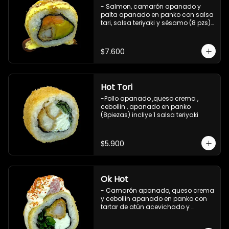
- Salmon, camarón apanado y 
palta apanado en panko con salsa 
tari, salsa teriyaki y sésamo (8 pzs).

Incluye 1 salsa de soya.
$7.600
Hot Tori
-Pollo apanado ,queso crema , 
cebollin , apanado en panko 
(8piezas) incliye 1 salsa teriyaki
$5.900
Ok Hot
- Camarón apanado, queso crema 
y cebollin apanado en panko con 
tartar de atún acevichado y 
shichimi (8 pzs).

Incluye 1 salsa teriyaki.