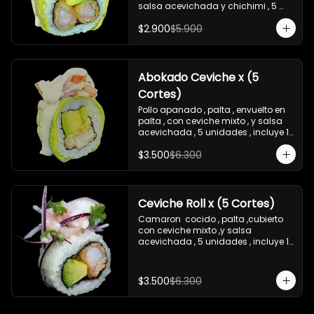
salsa acevichada y chichimi , 5 
unidades , incluye 1 soya de 15 ml
$2.900
$5.900
Abokado Ceviche x (5
Cortes)
Pollo apanado , palta , envuelto en 
palta , con ceviche mixto , y salsa 
acevichada , 5 unidades , incluye 1 
soya de 15 ml
$3.500
$6.300
Ceviche Roll x (5 Cortes)
Camaron  cocido , palta ,cubierto 
con ceviche mixto ,y salsa 
acevichada , 5 unidades , incluye 1 
soya de 15 ml
$3.500
$6.300