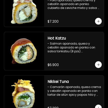
- Pollo apanado, queso crema y 
cebollín apanado en panko 
cubierto de ceviche mixto y salsa 
acevichada (8 pzs).

Incluye 1 salsa teriyaki.
$7.200
Hot Katzu
- Salmon apanado, queso y 
cebollin apanado en panko con 
salsa tonkatsu (8 pzs).

Incluye 1 salsa teriyaki.
$6.900
Nikkei Tuna
- Camarón apanado, queso crema 
y cebollin apanado en panko con 
tartar de atún spicy papas hilo y 
salsa teriyaki (8 pzs).

Incluye 1 salsa de soya.