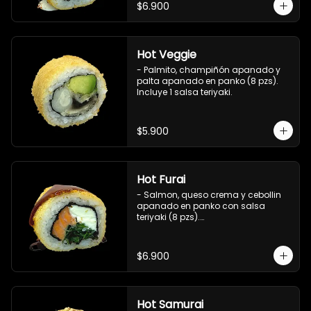
$6.900
Hot Veggie
- Palmito, champiñón apanado y 
palta apanado en panko (8 pzs).

Incluye 1 salsa teriyaki.
$5.900
Hot Furai
- Salmon, queso crema y cebollin 
apanado en panko con salsa 
teriyaki (8 pzs).

Incluye 1 salsa de soya.
$6.900
Hot Samurai