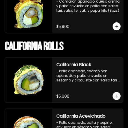
- Camaron apanado, queso crema 
y palta envuelto en palta con salsa 
tari, salsa teriyaki y papa hilo (8pzs)
$5.900
California Rolls
California Black
- Pollo apanado, champiñon 
apanado y palta envuelto en 
sesamo y ciboulette con salsa tari 
(8 pzs).

Incluye 1 salsa de soya.
$5.600
California Acevichado
- Pollo apanado, palta y pepino, 
envuelto en sésamo con salsa 