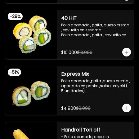
teriyaki

-Pollo apanado ,queso crema , 
cebollin , apanado en panko .

-
28
%
40 HIT
 -incluye 2 salsas de soya , 1 salsa 
teriyaki , 1wasabi , 1 gengibre , 3 
Pollo apanado , palta, queso crema 
palitos .

, envuelto en sesamo 

-Imagen referencial .
Pollo apanado , palta , envuelto en 
sesamo 

Palta , queso crema , cebollin , 
apanado en panko 

$10.000
$13.900
Kanikama , queso crema , 
apanado en panko
-
51
%
Express Mix
Pollo apanado ,palta ,queso crema , 
apanado en panko ,salsa teriyaki ( 
5 unidades)

Pollo apanado, palta , envuelto en 
sesamo (5 unidades)

incluye 1 salsa de soya de 15 ml
$4.900
$9.900
Handroll Tori off
- Pollo apanado, cebollin .
