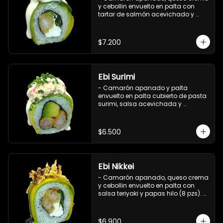
y cebollin envuelto en palta con 
tartar de salmón acevichado y 
shishimi (8 pzs).

Incluye 1 salsa de soya.
$7.200
Ebi Surimi
- Camarón apanado y palta 
envuelto en palta cubierto de pasta 
surimi, salsa acevichada y 
ciboulette (8 pzs).

Incluye 1 salsa de soya.
$6.500
Ebi Nikkei
- Camarón apanado, queso crema 
y cebollin envuelto en palta con 
salsa teriyaki y papas hilo (8 pzs). 

Incluye 1 salsa de soya.
$6.900