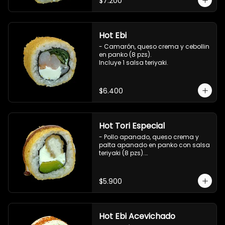
$7.200
Hot Ebi
- Camarón, queso crema y cebollin 
en panko (8 pzs). 

Incluye 1 salsa teriyaki.
$6.400
Hot Tori Especial
- Pollo apanado, queso crema y 
palta apanado en panko con salsa 
teriyaki (8 pzs).

Incluye 1 salsa de soya.
$5.900
Hot Ebi Acevichado