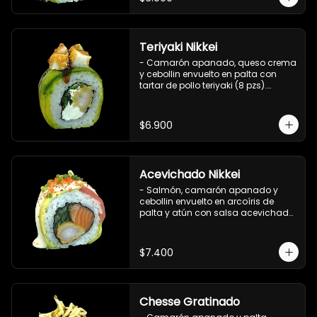
Teriyaki Nikkei
- Camarón apanado, queso crema 
y cebollin envuelto en palta con 
tartar de pollo teriyaki (8 pzs).

Incluye 1 salsa de soya.
$6.900
Acevichado Nikkei
- Salmón, camarón apanado y 
cebollin envuelto en arcoíris de 
palta y atún con salsa acevichada, 
masago y ciboulette (8 pzs).

Incluye 1 salsa de soya.
$7.400
Chesse Gratinado