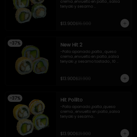
-Queso crema , cebollin , envuelto 
crema ,envuelto en palta , salsa 
en nori (hosomaki)

teriyaki y sesamo 

-INCLUYE 2 salsas de soya ,2 salsas 
-Pollo apanado , palta , envuelto en 
teriyaki.

sesamo 

-Imagen referencial
-Pasta de surimi ,  queso crema , 
$13.900
$16.900
envuelto en cibulett

-Pollo apanado ,cebollin apanado 
en panko , salsa umami ,salsa 
teriyaki 

-
37
%
New Hit 2
-Incluye 2 salsa de soya , 1 salsa 
teriyaki .

-Pollo apanado ,palta , queso 
-Imagen referencial .
crema ,envuelto en palta ,salsa 
teriyaki ,y sesamo tostado , 10 
piezas

-Camaron apanado ,palta 
,envuelto en palta ,salsa 
$13.900
$21.900
acevichada ,y chichimi , 10 piezas

-Pollo apanado , palta , queso 
crema , apanado en panko , 10 
piezas
-
37
%
Hit Pollito
-Pollo apanado ,palta ,queso 
crema , envuelto en palta ,salsa 
teriyaki y sesamo

-Pollo apanado , palta , envuelto en 
sesamo

-Pollo apanado , cebollin , apanado 
$13.900
$21.900
en panko , salsa umami , salsa 