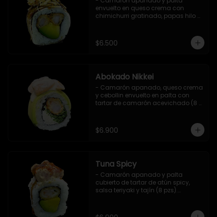
- Camarón apanado y palta 
envuelto en queso crema con 
chimichurri gratinado, papas hilo y 
salsa teriyaki (8 pzs).

Incluye 1 salsa de soya.
$6.500
Abokado Nikkei
- Camarón apanado, queso crema 
y cebollin envuelto en palta con 
tartar de camarón acevichado (8 
pzs).

Incluye 1 salsa de soya.
$6.900
Tuna Spicy
- Camarón apanado y palta 
cubierto de tartar de atún spicy, 
salsa teriyaki y tajín (8 pzs).

Incluye 1 salsa de soya.