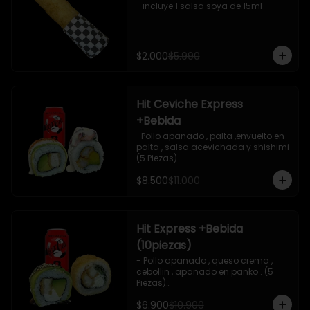
   incluye 1 salsa soya de 15ml
$2.000
$5.990
Hit Ceviche Express
+Bebida
-Pollo apanado , palta ,envuelto en 
palta , salsa acevichada y shishimi 
(5 Piezas)

-Camaron cocido , palta ,ceviche 
$8.500
$11.000
mixto , salsa acevichada ( 5 Piezas)

-Incluye 1 bebida (coca cola zero), Y 
2 Salsas de soya de 15ml

- IMAGEN REFERENCIAL
Hit Express +Bebida
(10piezas)
- Pollo apanado , queso crema , 
cebollin , apanado en panko . (5 
Piezas)

-Pollo apanado , queso crema , 
$6.900
$10.900
palta ,envuelto en palta , salsa 