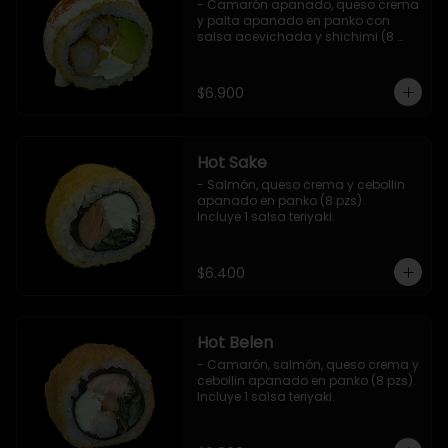
- Camarón apanado, queso crema 
y palta apanado en panko con 
salsa acevichada y shichimi (8 
pzs).

Incluye 1 salsa teriyaki.
$6.900
Hot Sake
- Salmón, queso crema y cebollin 
apanado en panko (8 pzs).

Incluye 1 salsa teriyaki.
$6.400
Hot Belen
- Camarón, salmón, queso crema y 
cebollin apanado en panko (8 pzs). 

Incluye 1 salsa teriyaki.