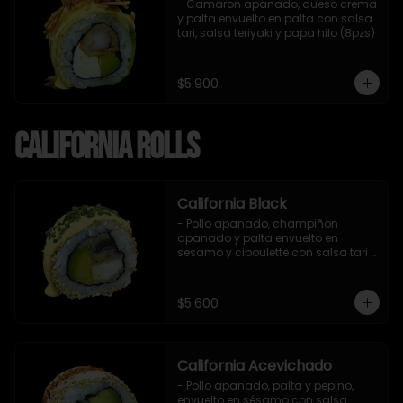
- Camaron apanado, queso crema 
y palta envuelto en palta con salsa 
tari, salsa teriyaki y papa hilo (8pzs)
$5.900
California Rolls
California Black
- Pollo apanado, champiñon 
apanado y palta envuelto en 
sesamo y ciboulette con salsa tari 
(8 pzs).

Incluye 1 salsa de soya.
$5.600
California Acevichado
- Pollo apanado, palta y pepino, 
envuelto en sésamo con salsa 