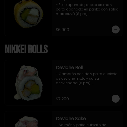
- Pollo apanado, queso crema y 
palta apanado en panko con salsa 
maracuyá (8 pzs).

Incluye 1 salsa teriyaki.
$6.900
Nikkei Rolls
Ceviche Roll
- Camarón cocido y palta cubierto 
de ceviche mixto y salsa 
acevichada (8 pzs). 

Incluye 1 salsa de soya.
$7.200
Ceviche Sake
- Salmón y palta cubierto de 