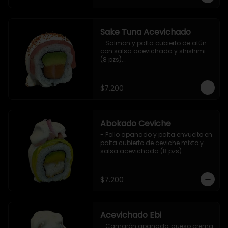
Sake Tuna Acevichado
- Salmon y palta cubierto de atún 
con salsa acevichada y shishimi 
(8 pzs).

Incluye 1 salsa de soya.
$7.200
Abokado Ceviche
- Pollo apanado y palta envuelto en 
palta cubierto de ceviche mixto y 
salsa acevichada (8 pzs). 

Incluye 1 salsa de soya.
$7.200
Acevichado Ebi
- Camarón apanado, queso crema 