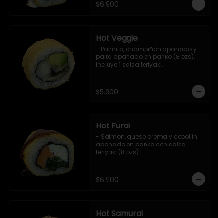
$6.900
Hot Veggie
- Palmito, champiñón apanado y 
palta apanado en panko (8 pzs).

Incluye 1 salsa teriyaki.
$5.900
Hot Furai
- Salmon, queso crema y cebollin 
apanado en panko con salsa 
teriyaki (8 pzs).

Incluye 1 salsa de soya.
$6.900
Hot Samurai