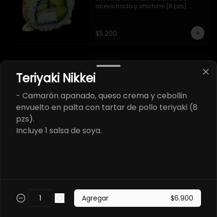
acevichada y shichimi (8 pzs). 

Incluye 1 salsa de soya.
$5.200
California Chesse
Teriyaki Nikkei
- Salmon, queso crema y cebollin 
envuelto en sésamo (8 pzs). 

Incluye 1 salsa teriyaki.
- Camarón apanado, queso crema y cebollin
envuelto en palta con tartar de pollo teriyaki (8
pzs).
$5.700
Incluye 1 salsa de soya.
California Abokado
- Salmon y palta envuelto en 
sésamo (8 pzs).

Incluye 1 salsa de soya.
Agregar
$6.900
$5.700