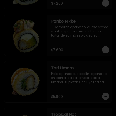
$7.200
Panko Nikkei
- Camarón apanado, queso crema 
y palta apanado en panko con 
tartar de salmón spicy, salsa 
teriyaki, sésamo y ciboulette (8 pzs).

Incluye 1 salsa de soya.
$7.600
Tori Umami
Pollo apanado , cebollin , apanado 
en panko , salsa teriyaki , salsa 
umami , (8piezas) incluye 1 salsa 
teriyaki
$5.900
Tropical Hot