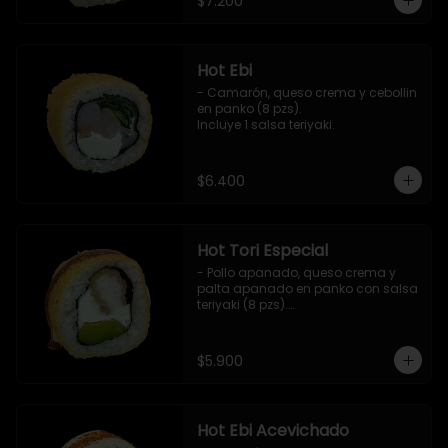
$7.200
Hot Ebi
- Camarón, queso crema y cebollin 
en panko (8 pzs). 

Incluye 1 salsa teriyaki.
$6.400
Hot Tori Especial
- Pollo apanado, queso crema y 
palta apanado en panko con salsa 
teriyaki (8 pzs).

Incluye 1 salsa de soya.
$5.900
Hot Ebi Acevichado