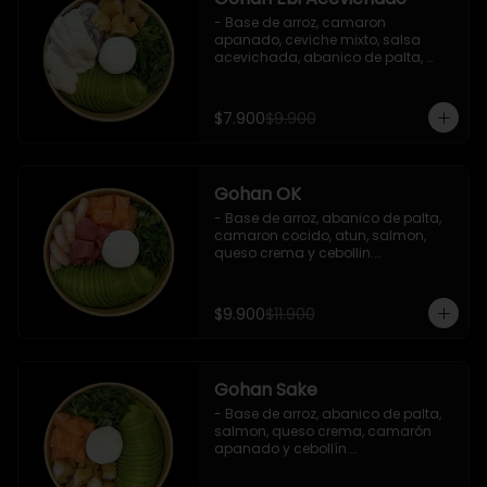
- Base de arroz, camaron 
apanado, ceviche mixto, salsa 
acevichada, abanico de palta, 
cebollín y queso crema.

Incluye : 1 salsa de soya
$7.900
$9.900
Gohan OK
- Base de arroz, abanico de palta, 
camaron cocido, atun, salmon, 
queso crema y cebollin.

 Incluye : 1 salsa de soya
$9.900
$11.900
Gohan Sake
- Base de arroz, abanico de palta, 
salmon, queso crema, camarón 
apanado y cebollín.

   Incluye : 1 salsa de soya