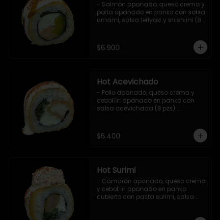
- Salmón apanado, queso crema y 
palta apanado en panko con salsa 
umami, salsa teriyaki y shishimi (8 
pzs).

Incluye 1 salsa de soya.
$6.900
Hot Acevichado
- Pollo apanado, queso crema y 
cebollín apanado en panko con 
salsa acevichada (8 pzs).

Incluye 1 salsa teriyaki.
$6.400
Hot Surimi
- Camarón apanado, queso crema 
y cebollín apanado en panko 
cubierto con pasta surimi, salsa 
acevichada y shichimi (8 pzs) 

Incluye 1 salsa teriyaki.