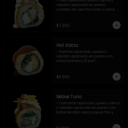
- Pollo apanado, queso crema y 
cebollín apanado en panko 
cubierto de ceviche mixto y salsa 
acevichada (8 pzs).

Incluye 1 salsa teriyaki.
$7.200
Hot Katzu
- Salmon apanado, queso y 
cebollin apanado en panko con 
salsa tonkatsu (8 pzs).

Incluye 1 salsa teriyaki.
$6.900
Nikkei Tuna
- Camarón apanado, queso crema 
y cebollin apanado en panko con 
tartar de atún spicy papas hilo y 
salsa teriyaki (8 pzs).

Incluye 1 salsa de soya.