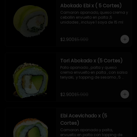
Abokado Ebi x ( 5 Cortes)
Camaron apanado, queso crema y 
cebollin envuelto en palta ,5 
unidades , incluye 1 soya de 15 ml
$2.900
$5.900
Tori Abokado x (5 Cortes)
Pollo apanado , palta y queso 
crema envuelto en palta , con salsa 
teriyaki,  y topping de sesamo , 5 
unidades , incluye 1 soya  de 15 ml
$2.900
$5.900
Ebi Acevichado x (5
Cortes)
Camaron apanado y palta, 
envuelto en palta con topping de 