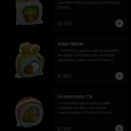
ceviche mixto y salsa acevichada 
(8 pzs).

Incluye 1 salsa de soya.
$7.200
Sake Nikkei
- Salmon y queso crema envuelto 
en palta con tartar de camarón 
apanado, salsa acevichada y 
shichimi (8 pzs).

Incluye 1 salsa de soya.
$7.600
Acevichado Ok
- Camarón apanado y palta 
cubierto de atún con salsa 
acevichada y shishimi (8 pzs). 
Incluye 1 salsa de soya.
$7.100