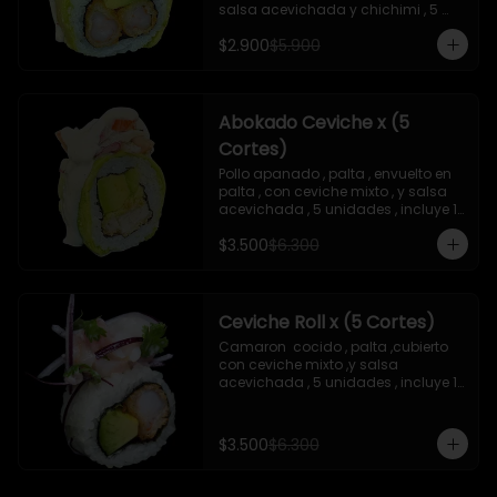
salsa acevichada y chichimi , 5 
unidades , incluye 1 soya de 15 ml
$2.900
$5.900
Abokado Ceviche x (5
Cortes)
Pollo apanado , palta , envuelto en 
palta , con ceviche mixto , y salsa 
acevichada , 5 unidades , incluye 1 
soya de 15 ml
$3.500
$6.300
Ceviche Roll x (5 Cortes)
Camaron  cocido , palta ,cubierto 
con ceviche mixto ,y salsa 
acevichada , 5 unidades , incluye 1 
soya de 15 ml
$3.500
$6.300