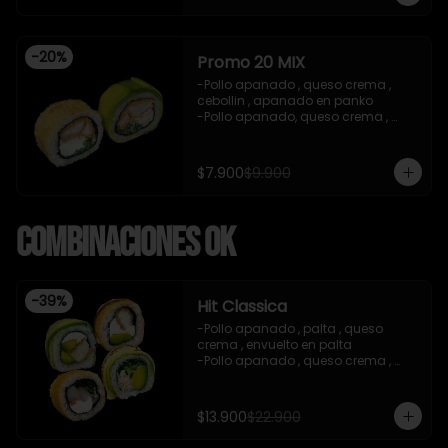
teriyaki , sesamo .(5Piezas)

-incluye 2 salsa de soya de 15ml .

-Incluye 1 bebida ( coca cola zero)

-
20
%
-Imagen referencial .
Promo 20 MIX
-Pollo apanado , queso crema , 
cebollin , apanado en panko 

-Pollo apanado, queso crema , 
cebollin , envuelto en palta 

-imagen referencial

-incluye 1 salsa de soya , 1 salsa 
$7.900
$9.900
teriyaki
Combinaciones OK
-
39
%
Hit Classica
-Pollo apanado , palta , queso 
crema , envuelto en palta 

-Pollo apanado , queso crema , 
palta , apanado en panko , salsa 
teriyaki 

-Camaron cocido ,queso crema , 
$13.900
$22.900
cebollin , apanado en panko .

-Pasta de surimi , palta , cebollin 