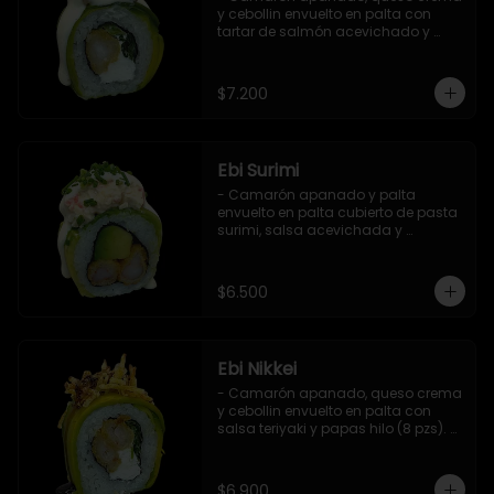
y cebollin envuelto en palta con 
tartar de salmón acevichado y 
shishimi (8 pzs).

Incluye 1 salsa de soya.
$7.200
Ebi Surimi
- Camarón apanado y palta 
envuelto en palta cubierto de pasta 
surimi, salsa acevichada y 
ciboulette (8 pzs).

Incluye 1 salsa de soya.
$6.500
Ebi Nikkei
- Camarón apanado, queso crema 
y cebollin envuelto en palta con 
salsa teriyaki y papas hilo (8 pzs). 

Incluye 1 salsa de soya.
$6.900