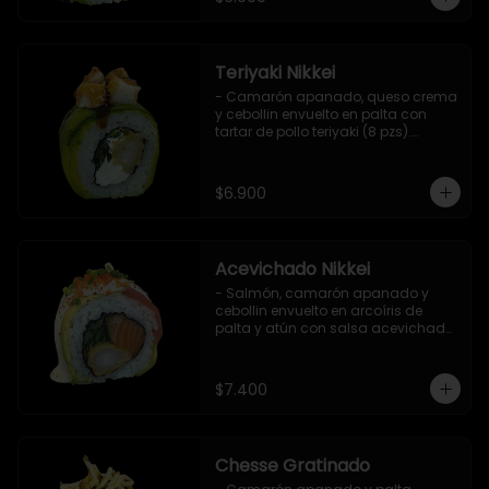
Teriyaki Nikkei
- Camarón apanado, queso crema 
y cebollin envuelto en palta con 
tartar de pollo teriyaki (8 pzs).

Incluye 1 salsa de soya.
$6.900
Acevichado Nikkei
- Salmón, camarón apanado y 
cebollin envuelto en arcoíris de 
palta y atún con salsa acevichada, 
masago y ciboulette (8 pzs).

Incluye 1 salsa de soya.
$7.400
Chesse Gratinado