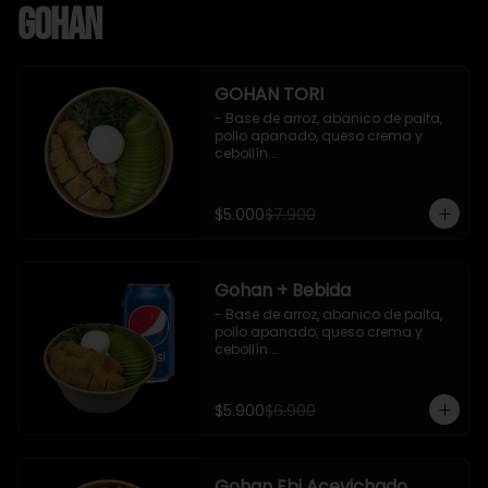
Gohan
GOHAN TORI
- Base de arroz, abanico de palta, 
pollo apanado, queso crema y 
cebollín.

 Incluye : 1 salsa de soya
$5.000
$7.900
Gohan + Bebida
- Base de arroz, abanico de palta, 
pollo apanado, queso crema y 
cebollín.

   Incluye 1 salsa de soya + 1 bebida 
lata 350 ml (según disponibilidad)

$5.900
$6.900
**Imagen Referencial**
Gohan Ebi Acevichado