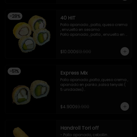
teriyaki

-Pollo apanado ,queso crema , 
cebollin , apanado en panko .

-
28
%
40 HIT
 -incluye 2 salsas de soya , 1 salsa 
teriyaki , 1wasabi , 1 gengibre , 3 
Pollo apanado , palta, queso crema 
palitos .

, envuelto en sesamo 

-Imagen referencial .
Pollo apanado , palta , envuelto en 
sesamo 

Palta , queso crema , cebollin , 
apanado en panko 

$10.000
$13.900
Kanikama , queso crema , 
apanado en panko
-
51
%
Express Mix
Pollo apanado ,palta ,queso crema , 
apanado en panko ,salsa teriyaki ( 
5 unidades)

Pollo apanado, palta , envuelto en 
sesamo (5 unidades)

incluye 1 salsa de soya de 15 ml
$4.900
$9.900
Handroll Tori off
- Pollo apanado, cebollin .
