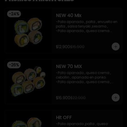
-
24
%
NEW 40 Mix
-Pollo apanado , palta , envuelto en 
palta , salsa teriyaki ,sesamo , 

-Pollo apanado , queso crema 
,cebollin , apanado en panko .

-Palta , queso crema , cebollin , 
apanado en panko .

$12.900
$16.900
-Kanikama , palta , cebollin , 
envuelto en sesamo.

-Incluye 2 salsas de soya , 1 salsa 
treiyaki .

-
26
%
NEW 70 MIX
imagen referencial

-Precio valido con efectivo , y red 
-Pollo apanado , queso crema , 
compra
cebollin , apanado en panko 

-Pollo apanado , queso crema , 
cebollin , apanado en panko 

-Kanikama , palta , cebollin , 
envuelto en sesamo 

$16.900
$22.900
-Pollo apanado , palta , envuelto en 
palta , salsa teriyaki ,sesamo 

-Kanikama ,palta , cebollin , 
apanado en panko 

Hit OFF
-Palta , cebollin , envuelto en nori 
(hosomaki)

-Pollo apanado ,palta , queso 