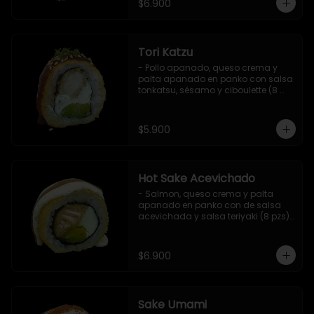
$6.900
Tori Katzu
- Pollo apanado, queso crema y 
palta apanado en panko con salsa 
tonkatsu, sésamo y ciboulette (8 
pzs). 

Incluye 1 salsa teriyaki.
$5.900
Hot Sake Acevichado
- Salmon, queso crema y palta 
apanado en panko con de salsa 
acevichada y salsa teriyaki (8 pzs).

Incluye 1 salsa de soya.
$6.900
Sake Umami