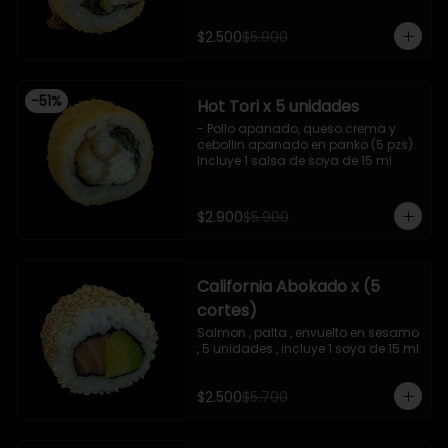
, salsa teriyaki ,y crispy , 10 piezas

Incluye 1 salsa de soya. De 15 ml
- Camaron apanado , queso 
$2.500
$5.900
crema , cebollin ,apanado en panko 
, con surimi acevichado , 10 piezas

-Surimi acevichado ,queso crema , 
envuelto en cibulett , 10 piezas 

-
51
%
Hot Tori x 5 unidades
-Pollo apanado , palta , queso 
crema , apanado en panko , 10 
- Pollo apanado, queso crema y 
piezas
cebollin apanado en panko (5 pzs). 

Incluye 1 salsa de soya de 15 ml
$2.900
$5.900
California Abokado x (5
cortes)
Salmon , palta , envuelto en sesamo 
, 5 unidades , incluye 1 soya de 15 ml
$2.500
$5.700