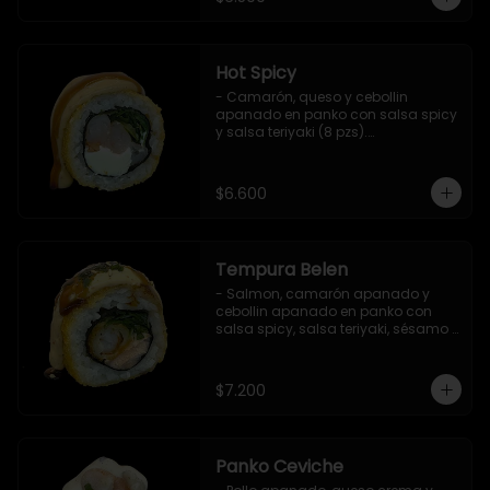
Hot Spicy
- Camarón, queso y cebollin 
apanado en panko con salsa spicy 
y salsa teriyaki (8 pzs).

Incluye 1 salsa de soya.
$6.600
Tempura Belen
- Salmon, camarón apanado y 
cebollin apanado en panko con 
salsa spicy, salsa teriyaki, sésamo 
y ciboulette (8 pzs).

Incluye 1 salsa de soya.
$7.200
Panko Ceviche