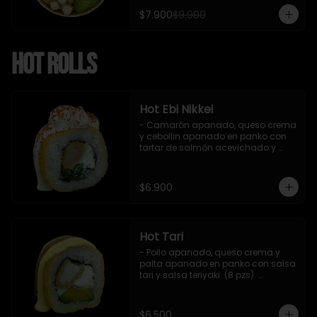
$7.900
$9.900
Hot Rolls
Hot Ebi Nikkei
- Camarón apanado, queso crema 
y cebollin apanado en panko con 
tartar de salmón acevichado y 
shishimi (8 pzs).

Incluye 1 salsa teriyaki.
$6.900
Hot Tari
- Pollo apanado, queso crema y 
palta apanado en panko con salsa 
tari y salsa teriyaki  (8 pzs). 

Incluye 1 salsa de soya.
$6.500