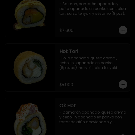
- Salmon, camarón apanado y 
palta apanado en panko con salsa 
tari, salsa teriyaki y sésamo (8 pzs).

Incluye 1 salsa de soya.
$7.600
Hot Tori
-Pollo apanado ,queso crema , 
cebollin , apanado en panko 
(8piezas) incliye 1 salsa teriyaki
$5.900
Ok Hot
- Camarón apanado, queso crema 
y cebollin apanado en panko con 
tartar de atún acevichado y 
shichimi (8 pzs).

Incluye 1 salsa teriyaki.