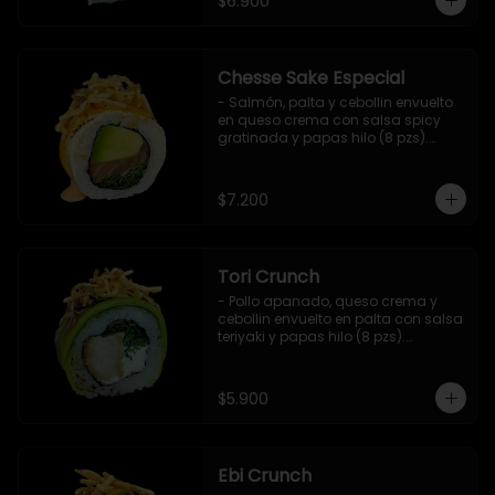
$6.900
Chesse Sake Especial
- Salmón, palta y cebollin envuelto 
en queso crema con salsa spicy 
gratinada y papas hilo (8 pzs).

Incluye 1 salsa de soya.
$7.200
Tori Crunch
- Pollo apanado, queso crema y 
cebollin envuelto en palta con salsa 
teriyaki y papas hilo (8 pzs).

Incluye 1 salsa de soya.
$5.900
Ebi Crunch