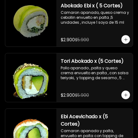
Abokado Ebi x ( 5 Cortes)
Camaron apanado, queso crema y 
cebollin envuelto en palta ,5 
unidades , incluye 1 soya de 15 ml
$2.900
$5.900
Tori Abokado x (5 Cortes)
Pollo apanado , palta y queso 
crema envuelto en palta , con salsa 
teriyaki,  y topping de sesamo , 5 
unidades , incluye 1 soya  de 15 ml
$2.900
$5.900
Ebi Acevichado x (5
Cortes)
Camaron apanado y palta, 
envuelto en palta con topping de 