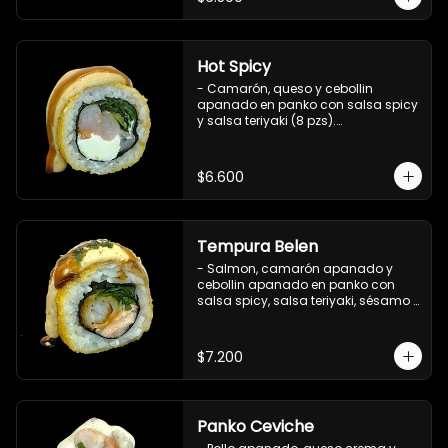
Hot Spicy
- Camarón, queso y cebollin 
apanado en panko con salsa spicy 
y salsa teriyaki (8 pzs).

Incluye 1 salsa de soya.
$6.600
Tempura Belen
- Salmon, camarón apanado y 
cebollin apanado en panko con 
salsa spicy, salsa teriyaki, sésamo 
y ciboulette (8 pzs).

Incluye 1 salsa de soya.
$7.200
Panko Ceviche