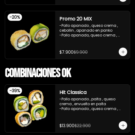
teriyaki , sesamo .(5Piezas)

-incluye 2 salsa de soya de 15ml .

-Incluye 1 bebida ( coca cola zero)

-
20
%
-Imagen referencial .
Promo 20 MIX
-Pollo apanado , queso crema , 
cebollin , apanado en panko 

-Pollo apanado, queso crema , 
cebollin , envuelto en palta 

-imagen referencial

-incluye 1 salsa de soya , 1 salsa 
$7.900
$9.900
teriyaki
Combinaciones OK
-
39
%
Hit Classica
-Pollo apanado , palta , queso 
crema , envuelto en palta 

-Pollo apanado , queso crema , 
palta , apanado en panko , salsa 
teriyaki 

-Camaron cocido ,queso crema , 
$13.900
$22.900
cebollin , apanado en panko .

-Pasta de surimi , palta , cebollin 