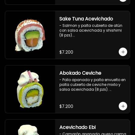
Sake Tuna Acevichado
- Salmon y palta cubierto de atún 
con salsa acevichada y shishimi 
(8 pzs).

Incluye 1 salsa de soya.
$7.200
Abokado Ceviche
- Pollo apanado y palta envuelto en 
palta cubierto de ceviche mixto y 
salsa acevichada (8 pzs). 

Incluye 1 salsa de soya.
$7.200
Acevichado Ebi
- Camarón apanado, queso crema 