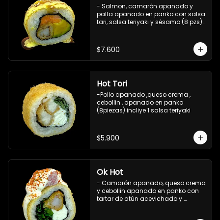
- Salmon, camarón apanado y 
palta apanado en panko con salsa 
tari, salsa teriyaki y sésamo (8 pzs).

Incluye 1 salsa de soya.
$7.600
Hot Tori
-Pollo apanado ,queso crema , 
cebollin , apanado en panko 
(8piezas) incliye 1 salsa teriyaki
$5.900
Ok Hot
- Camarón apanado, queso crema 
y cebollin apanado en panko con 
tartar de atún acevichado y 
shichimi (8 pzs).

Incluye 1 salsa teriyaki.