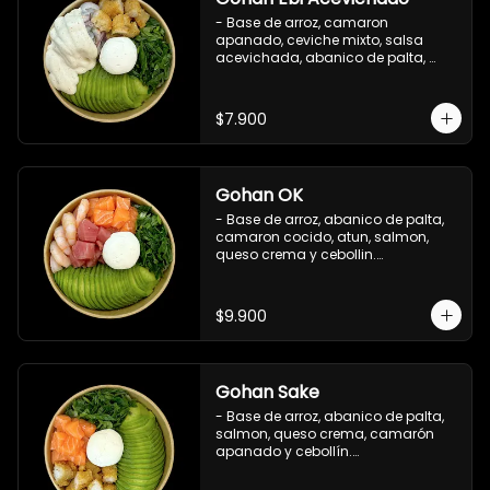
- Base de arroz, camaron 
apanado, ceviche mixto, salsa 
acevichada, abanico de palta, 
cebollín y queso crema.

Incluye : 1 salsa de soya
$7.900
Gohan OK
- Base de arroz, abanico de palta, 
camaron cocido, atun, salmon, 
queso crema y cebollin.

 Incluye : 1 salsa de soya
$9.900
Gohan Sake
- Base de arroz, abanico de palta, 
salmon, queso crema, camarón 
apanado y cebollín.

   Incluye : 1 salsa de soya