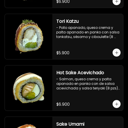
$6.900
Tori Katzu
- Pollo apanado, queso crema y 
palta apanado en panko con salsa 
tonkatsu, sésamo y ciboulette (8 
pzs). 

Incluye 1 salsa teriyaki.
$5.900
Hot Sake Acevichado
- Salmon, queso crema y palta 
apanado en panko con de salsa 
acevichada y salsa teriyaki (8 pzs).

Incluye 1 salsa de soya.
$6.900
Sake Umami