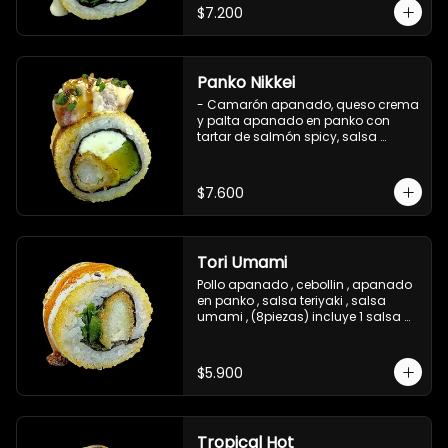
$7.200
Panko Nikkei
- Camarón apanado, queso crema 
y palta apanado en panko con 
tartar de salmón spicy, salsa 
teriyaki, sésamo y ciboulette (8 pzs).

Incluye 1 salsa de soya.
$7.600
Tori Umami
Pollo apanado , cebollin , apanado 
en panko , salsa teriyaki , salsa 
umami , (8piezas) incluye 1 salsa 
teriyaki
$5.900
Tropical Hot