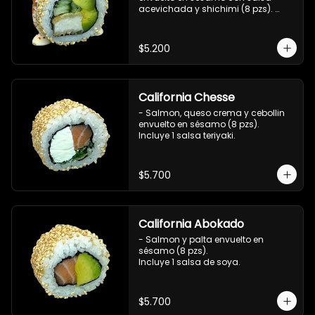
acevichada y shichimi (8 pzs). 

Incluye 1 salsa de soya.
$5.200
California Chesse
- Salmon, queso crema y cebollin 
envuelto en sésamo (8 pzs). 

Incluye 1 salsa teriyaki.
$5.700
California Abokado
- Salmon y palta envuelto en 
sésamo (8 pzs).

Incluye 1 salsa de soya.
$5.700