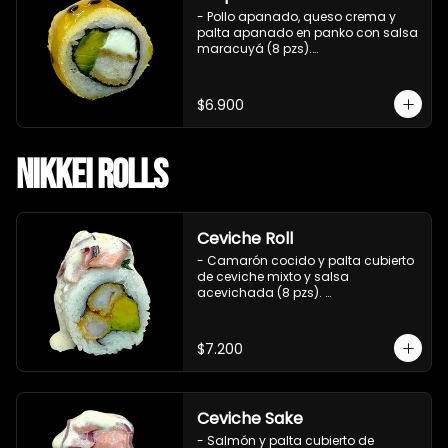
- Pollo apanado, queso crema y 
palta apanado en panko con salsa 
maracuyá (8 pzs).

Incluye 1 salsa teriyaki.
$6.900
Nikkei Rolls
Ceviche Roll
- Camarón cocido y palta cubierto 
de ceviche mixto y salsa 
acevichada (8 pzs). 

Incluye 1 salsa de soya.
$7.200
Ceviche Sake
- Salmón y palta cubierto de 