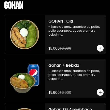
Gohan
GOHAN TORI
- Base de arroz, abanico de palta, 
pollo apanado, queso crema y 
cebollín.

 Incluye : 1 salsa de soya
$5.000
$7.900
Gohan + Bebida
- Base de arroz, abanico de palta, 
pollo apanado, queso crema y 
cebollín.

   Incluye 1 salsa de soya + 1 bebida 
lata 350 ml (según disponibilidad)

$5.900
$6.900
**Imagen Referencial**
Gohan Ebi Acevichado