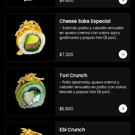
$6.900
Chesse Sake Especial
- Salmón, palta y cebollin envuelto 
en queso crema con salsa spicy 
gratinada y papas hilo (8 pzs).

Incluye 1 salsa de soya.
$7.200
Tori Crunch
- Pollo apanado, queso crema y 
cebollin envuelto en palta con salsa 
teriyaki y papas hilo (8 pzs).

Incluye 1 salsa de soya.
$5.900
Ebi Crunch