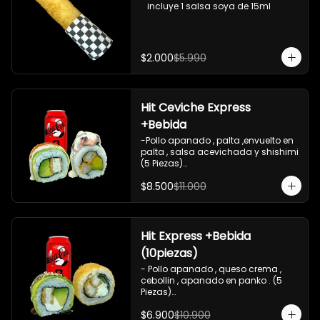
   incluye 1 salsa soya de 15ml
$2.000
$5.990
Hit Ceviche Express
+Bebida
-Pollo apanado , palta ,envuelto en 
palta , salsa acevichada y shishimi 
(5 Piezas)

-Camaron cocido , palta ,ceviche 
$8.500
$11.000
mixto , salsa acevichada ( 5 Piezas)

-Incluye 1 bebida (coca cola zero), Y 
2 Salsas de soya de 15ml

- IMAGEN REFERENCIAL
Hit Express +Bebida
(10piezas)
- Pollo apanado , queso crema , 
cebollin , apanado en panko . (5 
Piezas)

-Pollo apanado , queso crema , 
$6.900
$10.900
palta ,envuelto en palta , salsa 