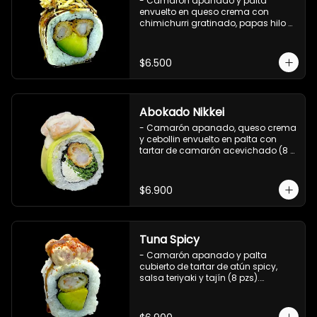
- Camarón apanado y palta 
envuelto en queso crema con 
chimichurri gratinado, papas hilo y 
salsa teriyaki (8 pzs).

Incluye 1 salsa de soya.
$6.500
Abokado Nikkei
- Camarón apanado, queso crema 
y cebollin envuelto en palta con 
tartar de camarón acevichado (8 
pzs).

Incluye 1 salsa de soya.
$6.900
Tuna Spicy
- Camarón apanado y palta 
cubierto de tartar de atún spicy, 
salsa teriyaki y tajín (8 pzs).

Incluye 1 salsa de soya.