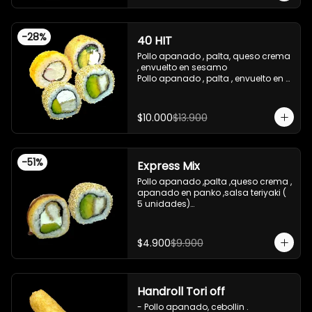
teriyaki

-Pollo apanado ,queso crema , 
cebollin , apanado en panko .

-
28
%
40 HIT
 -incluye 2 salsas de soya , 1 salsa 
teriyaki , 1wasabi , 1 gengibre , 3 
Pollo apanado , palta, queso crema 
palitos .

, envuelto en sesamo 

-Imagen referencial .
Pollo apanado , palta , envuelto en 
sesamo 

Palta , queso crema , cebollin , 
apanado en panko 

$10.000
$13.900
Kanikama , queso crema , 
apanado en panko
-
51
%
Express Mix
Pollo apanado ,palta ,queso crema , 
apanado en panko ,salsa teriyaki ( 
5 unidades)

Pollo apanado, palta , envuelto en 
sesamo (5 unidades)

incluye 1 salsa de soya de 15 ml
$4.900
$9.900
Handroll Tori off
- Pollo apanado, cebollin .
