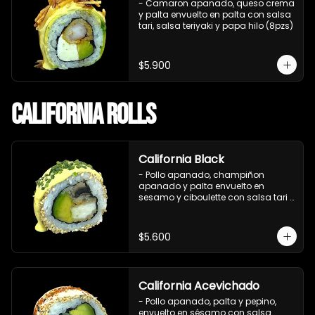
- Camaron apanado, queso crema 
y palta envuelto en palta con salsa 
tari, salsa teriyaki y papa hilo (8pzs)
$5.900
California Rolls
California Black
- Pollo apanado, champiñon 
apanado y palta envuelto en 
sesamo y ciboulette con salsa tari 
(8 pzs).

Incluye 1 salsa de soya.
$5.600
California Acevichado
- Pollo apanado, palta y pepino, 
envuelto en sésamo con salsa 