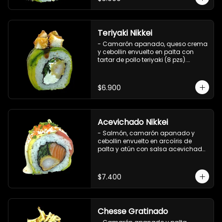
Teriyaki Nikkei
- Camarón apanado, queso crema 
y cebollin envuelto en palta con 
tartar de pollo teriyaki (8 pzs).

Incluye 1 salsa de soya.
$6.900
Acevichado Nikkei
- Salmón, camarón apanado y 
cebollin envuelto en arcoíris de 
palta y atún con salsa acevichada, 
masago y ciboulette (8 pzs).

Incluye 1 salsa de soya.
$7.400
Chesse Gratinado