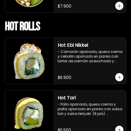
$7.900
Hot Rolls
Hot Ebi Nikkei
- Camarón apanado, queso crema 
y cebollin apanado en panko con 
tartar de salmón acevichado y 
shishimi (8 pzs).

Incluye 1 salsa teriyaki.
$6.900
Hot Tari
- Pollo apanado, queso crema y 
palta apanado en panko con salsa 
tari y salsa teriyaki  (8 pzs). 

Incluye 1 salsa de soya.
$6.500