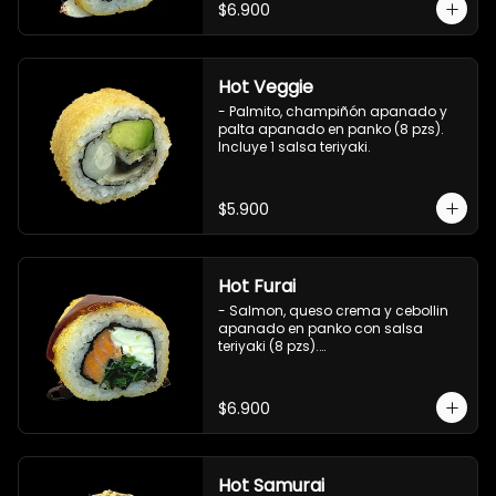
$6.900
Hot Veggie
- Palmito, champiñón apanado y 
palta apanado en panko (8 pzs).

Incluye 1 salsa teriyaki.
$5.900
Hot Furai
- Salmon, queso crema y cebollin 
apanado en panko con salsa 
teriyaki (8 pzs).

Incluye 1 salsa de soya.
$6.900
Hot Samurai