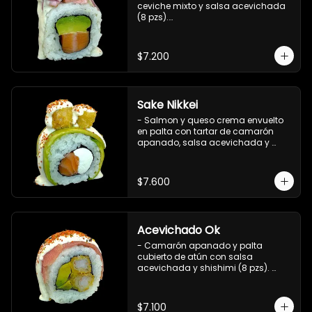
ceviche mixto y salsa acevichada 
(8 pzs).

Incluye 1 salsa de soya.
$7.200
Sake Nikkei
- Salmon y queso crema envuelto 
en palta con tartar de camarón 
apanado, salsa acevichada y 
shichimi (8 pzs).

Incluye 1 salsa de soya.
$7.600
Acevichado Ok
- Camarón apanado y palta 
cubierto de atún con salsa 
acevichada y shishimi (8 pzs). 
Incluye 1 salsa de soya.
$7.100