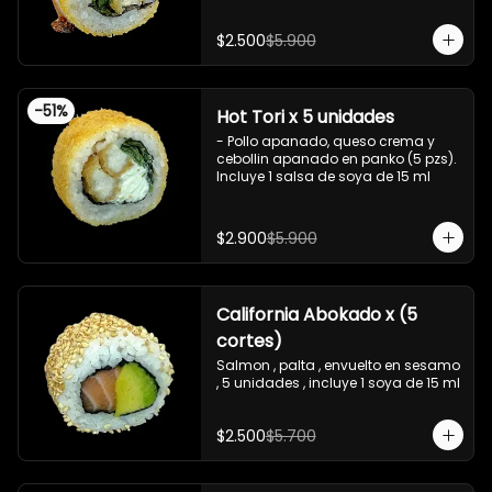
, salsa teriyaki ,y crispy , 10 piezas

Incluye 1 salsa de soya. De 15 ml
- Camaron apanado , queso 
$2.500
$5.900
crema , cebollin ,apanado en panko 
, con surimi acevichado , 10 piezas

-Surimi acevichado ,queso crema , 
envuelto en cibulett , 10 piezas 

-
51
%
Hot Tori x 5 unidades
-Pollo apanado , palta , queso 
crema , apanado en panko , 10 
- Pollo apanado, queso crema y 
piezas
cebollin apanado en panko (5 pzs). 

Incluye 1 salsa de soya de 15 ml
$2.900
$5.900
California Abokado x (5
cortes)
Salmon , palta , envuelto en sesamo 
, 5 unidades , incluye 1 soya de 15 ml
$2.500
$5.700