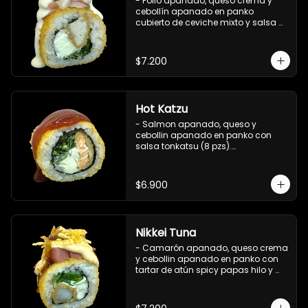
- Pollo apanado, queso crema y 
cebollín apanado en panko 
cubierto de ceviche mixto y salsa 
acevichada (8 pzs).

Incluye 1 salsa teriyaki.
$7.200
Hot Katzu
- Salmon apanado, queso y 
cebollin apanado en panko con 
salsa tonkatsu (8 pzs).

Incluye 1 salsa teriyaki.
$6.900
Nikkei Tuna
- Camarón apanado, queso crema 
y cebollin apanado en panko con 
tartar de atún spicy papas hilo y 
salsa teriyaki (8 pzs).

Incluye 1 salsa de soya.