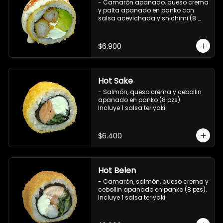
- Camarón apanado, queso crema 
y palta apanado en panko con 
salsa acevichada y shichimi (8 
pzs).

Incluye 1 salsa teriyaki.
$6.900
Hot Sake
- Salmón, queso crema y cebollin 
apanado en panko (8 pzs).

Incluye 1 salsa teriyaki.
$6.400
Hot Belen
- Camarón, salmón, queso crema y 
cebollin apanado en panko (8 pzs). 

Incluye 1 salsa teriyaki.