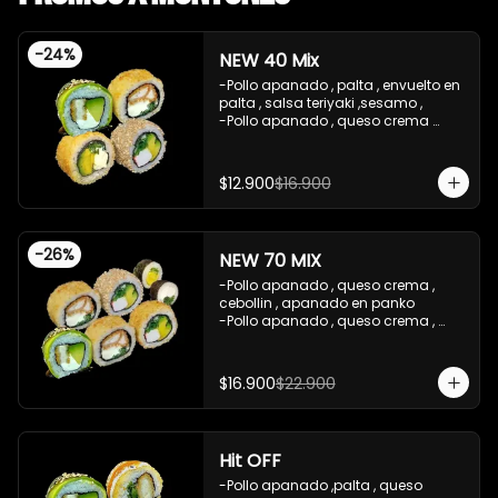
-
24
%
NEW 40 Mix
-Pollo apanado , palta , envuelto en 
palta , salsa teriyaki ,sesamo , 

-Pollo apanado , queso crema 
,cebollin , apanado en panko .

-Palta , queso crema , cebollin , 
apanado en panko .

$12.900
$16.900
-Kanikama , palta , cebollin , 
envuelto en sesamo.

-Incluye 2 salsas de soya , 1 salsa 
treiyaki .

-
26
%
NEW 70 MIX
imagen referencial

-Precio valido con efectivo , y red 
-Pollo apanado , queso crema , 
compra
cebollin , apanado en panko 

-Pollo apanado , queso crema , 
cebollin , apanado en panko 

-Kanikama , palta , cebollin , 
envuelto en sesamo 

$16.900
$22.900
-Pollo apanado , palta , envuelto en 
palta , salsa teriyaki ,sesamo 

-Kanikama ,palta , cebollin , 
apanado en panko 

Hit OFF
-Palta , cebollin , envuelto en nori 
(hosomaki)

-Pollo apanado ,palta , queso 