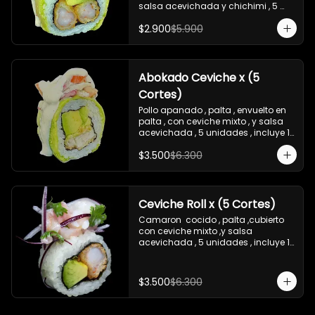
salsa acevichada y chichimi , 5 
unidades , incluye 1 soya de 15 ml
$2.900
$5.900
Abokado Ceviche x (5
Cortes)
Pollo apanado , palta , envuelto en 
palta , con ceviche mixto , y salsa 
acevichada , 5 unidades , incluye 1 
soya de 15 ml
$3.500
$6.300
Ceviche Roll x (5 Cortes)
Camaron  cocido , palta ,cubierto 
con ceviche mixto ,y salsa 
acevichada , 5 unidades , incluye 1 
soya de 15 ml
$3.500
$6.300