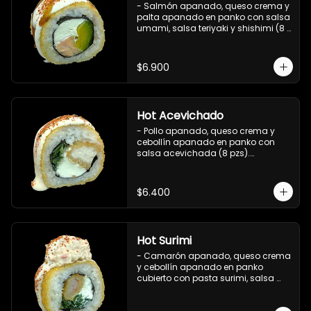
- Salmón apanado, queso crema y 
palta apanado en panko con salsa 
umami, salsa teriyaki y shishimi (8 
pzs).

Incluye 1 salsa de soya.
$6.900
Hot Acevichado
- Pollo apanado, queso crema y 
cebollín apanado en panko con 
salsa acevichada (8 pzs).

Incluye 1 salsa teriyaki.
$6.400
Hot Surimi
- Camarón apanado, queso crema 
y cebollín apanado en panko 
cubierto con pasta surimi, salsa 
acevichada y shichimi (8 pzs) 

Incluye 1 salsa teriyaki.