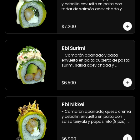
y cebollin envuelto en palta con 
tartar de salmón acevichado y 
shishimi (8 pzs).

Incluye 1 salsa de soya.
$7.200
Ebi Surimi
- Camarón apanado y palta 
envuelto en palta cubierto de pasta 
surimi, salsa acevichada y 
ciboulette (8 pzs).

Incluye 1 salsa de soya.
$6.500
Ebi Nikkei
- Camarón apanado, queso crema 
y cebollin envuelto en palta con 
salsa teriyaki y papas hilo (8 pzs). 

Incluye 1 salsa de soya.
$6.900