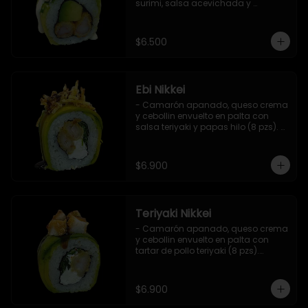
surimi, salsa acevichada y 
ciboulette (8 pzs).

Incluye 1 salsa de soya.
$6.500
Ebi Nikkei
- Camarón apanado, queso crema 
y cebollin envuelto en palta con 
salsa teriyaki y papas hilo (8 pzs). 

Incluye 1 salsa de soya.
$6.900
Teriyaki Nikkei
- Camarón apanado, queso crema 
y cebollin envuelto en palta con 
tartar de pollo teriyaki (8 pzs).

Incluye 1 salsa de soya.
$6.900