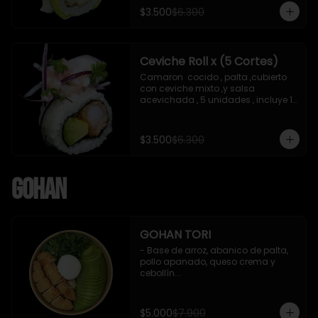
soya de 15 ml
$3.500
$6.300
Ceviche Roll x (5 Cortes)
Camaron  cocido , palta ,cubierto 
con ceviche mixto ,y salsa 
acevichada , 5 unidades , incluye 1 
soya de 15 ml
$3.500
$6.300
Gohan
GOHAN TORI
- Base de arroz, abanico de palta, 
pollo apanado, queso crema y 
cebollín.

 Incluye : 1 salsa de soya
$5.000
$7.900