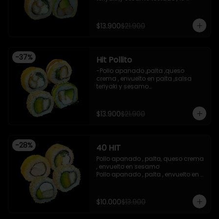
piezas

-Camaron apanado ,palta 
,envuelto en palta ,salsa 
$13.900
$21.900
acevichada ,y chichimi , 10 piezas

-Pollo apanado , palta , queso 
crema , apanado en panko , 10 
piezas
-
37
%
Hit Pollito
-Pollo apanado ,palta ,queso 
crema , envuelto en palta ,salsa 
teriyaki y sesamo

-Pollo apanado , palta , envuelto en 
sesamo

-Pollo apanado , cebollin , apanado 
$13.900
$21.900
en panko , salsa umami , salsa 
teriyaki

-Pollo apanado ,queso crema , 
cebollin , apanado en panko .

-
28
%
40 HIT
 -incluye 2 salsas de soya , 1 salsa 
teriyaki , 1wasabi , 1 gengibre , 3 
Pollo apanado , palta, queso crema 
palitos .

, envuelto en sesamo 

-Imagen referencial .
Pollo apanado , palta , envuelto en 
sesamo 

Palta , queso crema , cebollin , 
apanado en panko 

$10.000
$13.900
Kanikama , queso crema , 
apanado en panko