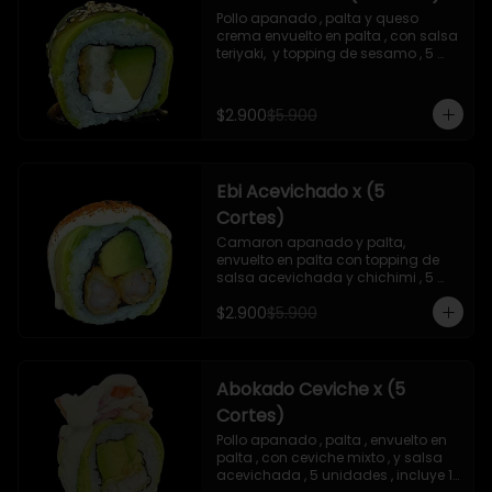
Pollo apanado , palta y queso 
crema envuelto en palta , con salsa 
teriyaki,  y topping de sesamo , 5 
unidades , incluye 1 soya  de 15 ml
$2.900
$5.900
Ebi Acevichado x (5
Cortes)
Camaron apanado y palta, 
envuelto en palta con topping de 
salsa acevichada y chichimi , 5 
unidades , incluye 1 soya de 15 ml
$2.900
$5.900
Abokado Ceviche x (5
Cortes)
Pollo apanado , palta , envuelto en 
palta , con ceviche mixto , y salsa 
acevichada , 5 unidades , incluye 1 