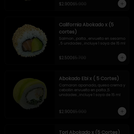
$2.900
$5.900
California Abokado x (5
cortes)
Salmon , palta , envuelto en sesamo 
, 5 unidades , incluye 1 soya de 15 ml
$2.500
$5.700
Abokado Ebi x ( 5 Cortes)
Camaron apanado, queso crema y 
cebollin envuelto en palta ,5 
unidades , incluye 1 soya de 15 ml
$2.900
$5.900
Tori Abokado x (5 Cortes)