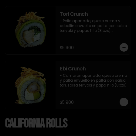
Tori Crunch
- Pollo apanado, queso crema y 
cebollin envuelto en palta con salsa 
teriyaki y papas hilo (8 pzs).

Incluye 1 salsa de soya.
$5.900
Ebi Crunch
- Camaron apanado, queso crema 
y palta envuelto en palta con salsa 
tari, salsa teriyaki y papa hilo (8pzs)
$5.900
California Rolls