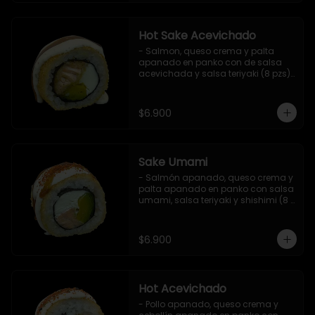
Hot Sake Acevichado
- Salmon, queso crema y palta 
apanado en panko con de salsa 
acevichada y salsa teriyaki (8 pzs).

Incluye 1 salsa de soya.
$6.900
Sake Umami
- Salmón apanado, queso crema y 
palta apanado en panko con salsa 
umami, salsa teriyaki y shishimi (8 
pzs).

Incluye 1 salsa de soya.
$6.900
Hot Acevichado
- Pollo apanado, queso crema y 