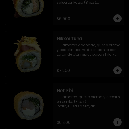
salsa tonkatsu (8 pzs).

Incluye 1 salsa teriyaki.
$6.900
Nikkei Tuna
- Camarón apanado, queso crema 
y cebollin apanado en panko con 
tartar de atún spicy papas hilo y 
salsa teriyaki (8 pzs).

Incluye 1 salsa de soya.
$7.200
Hot Ebi
- Camarón, queso crema y cebollin 
en panko (8 pzs). 

Incluye 1 salsa teriyaki.
$6.400