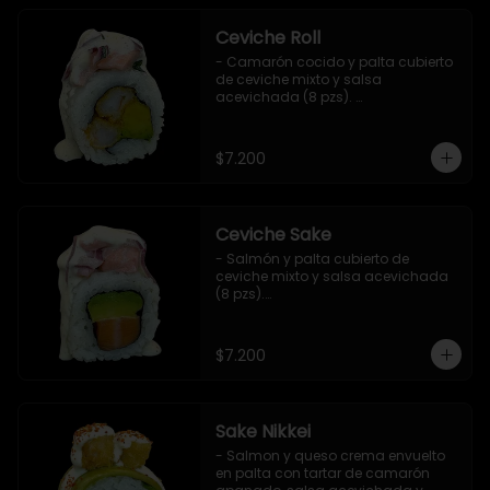
Ceviche Roll
- Camarón cocido y palta cubierto 
de ceviche mixto y salsa 
acevichada (8 pzs). 

Incluye 1 salsa de soya.
$7.200
Ceviche Sake
- Salmón y palta cubierto de 
ceviche mixto y salsa acevichada 
(8 pzs).

Incluye 1 salsa de soya.
$7.200
Sake Nikkei
- Salmon y queso crema envuelto 
en palta con tartar de camarón 