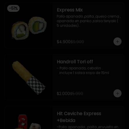
-
51
%
Express Mix
Pollo apanado ,palta ,queso crema , 
apanado en panko ,salsa teriyaki ( 
5 unidades)

Pollo apanado, palta , envuelto en 
sesamo (5 unidades)

incluye 1 salsa de soya de 15 ml
$4.900
$9.900
Handroll Tori off
- Pollo apanado, cebollin .

   incluye 1 salsa soya de 15ml
$2.000
$5.990
Hit Ceviche Express
+Bebida
-Pollo apanado , palta ,envuelto en 