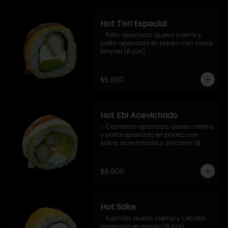
Hot Tori Especial
- Pollo apanado, queso crema y 
palta apanado en panko con salsa 
teriyaki (8 pzs).

Incluye 1 salsa de soya.
$5.900
Hot Ebi Acevichado
- Camarón apanado, queso crema 
y palta apanado en panko con 
salsa acevichada y shichimi (8 
pzs).

Incluye 1 salsa teriyaki.
$6.900
Hot Sake
- Salmón, queso crema y cebollin 
apanado en panko (8 pzs).
