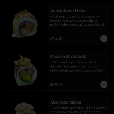
Acevichado Nikkei
- Salmón, camarón apanado y 
cebollin envuelto en arcoíris de 
palta y atún con salsa acevichada, 
masago y ciboulette (8 pzs).

Incluye 1 salsa de soya.
$7.400
Chesse Gratinado
- Camarón apanado y palta 
envuelto en queso crema con 
chimichurri gratinado, papas hilo y 
salsa teriyaki (8 pzs).

Incluye 1 salsa de soya.
$6.500
Abokado Nikkei
- Camarón apanado, queso crema 
y cebollin envuelto en palta con 