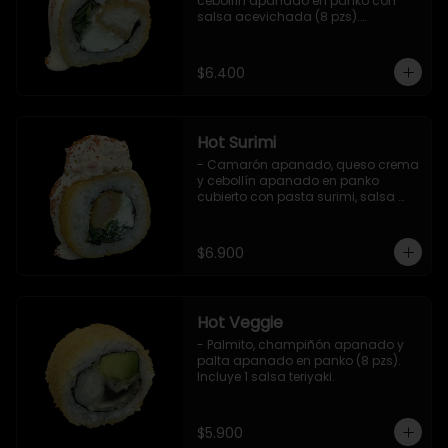
cebollín apanado en panko con 
salsa acevichada (8 pzs).

Incluye 1 salsa teriyaki.
$6.400
Hot Surimi
- Camarón apanado, queso crema 
y cebollín apanado en panko 
cubierto con pasta surimi, salsa 
acevichada y shichimi (8 pzs) 

Incluye 1 salsa teriyaki.
$6.900
Hot Veggie
- Palmito, champiñón apanado y 
palta apanado en panko (8 pzs).

Incluye 1 salsa teriyaki.
$5.900