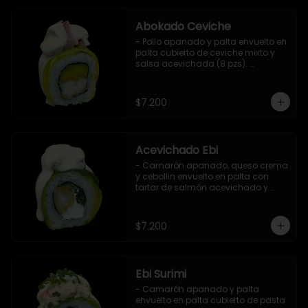
Abokado Ceviche
- Pollo apanado y palta envuelto en 
palta cubierto de ceviche mixto y 
salsa acevichada (8 pzs). 

Incluye 1 salsa de soya.
$7.200
Acevichado Ebi
- Camarón apanado, queso crema 
y cebollin envuelto en palta con 
tartar de salmón acevichado y 
shishimi (8 pzs).

Incluye 1 salsa de soya.
$7.200
Ebi Surimi
- Camarón apanado y palta 
envuelto en palta cubierto de pasta 