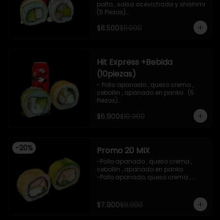
palta , salsa acevichada y shishimi 
(5 Piezas)

-Camaron cocido , palta ,ceviche 
$8.500
$11.000
mixto , salsa acevichada ( 5 Piezas)

-Incluye 1 bebida (coca cola zero), Y 
2 Salsas de soya de 15ml

- IMAGEN REFERENCIAL
Hit Express +Bebida
(10piezas)
- Pollo apanado , queso crema , 
cebollin , apanado en panko . (5 
Piezas)

-Pollo apanado , queso crema , 
$6.900
$10.900
palta ,envuelto en palta , salsa 
teriyaki , sesamo .(5Piezas)

-incluye 2 salsa de soya de 15ml .

-Incluye 1 bebida ( coca cola zero)

-
20
%
-Imagen referencial .
Promo 20 MIX
-Pollo apanado , queso crema , 
cebollin , apanado en panko 

-Pollo apanado, queso crema , 
cebollin , envuelto en palta 

-imagen referencial

-incluye 1 salsa de soya , 1 salsa 
$7.900
$9.900
teriyaki