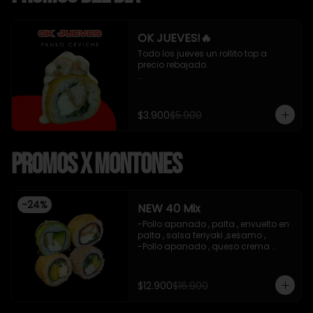
OK JUEVES!🔥
Todo los jueves un rollito top a 
precio rebajado. 

- Pollo apanado , queso crema y 
cebollin apanado en panko 
cubierto de ceviche mixto y salsa 
$3.900
$5.900
acevichada 8 piezas , incluye 1 
soya de 15 ml

Promos x Montones
*Incluye 1 salsa de soya*
-
24
%
NEW 40 Mix
-Pollo apanado , palta , envuelto en 
palta , salsa teriyaki ,sesamo , 

-Pollo apanado , queso crema 
,cebollin , apanado en panko .

-Palta , queso crema , cebollin , 
apanado en panko .

$12.900
$16.900
-Kanikama , palta , cebollin , 
envuelto en sesamo.
