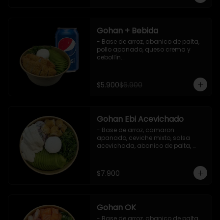
Gohan + Bebida
- Base de arroz, abanico de palta, 
pollo apanado, queso crema y 
cebollín.

   Incluye 1 salsa de soya + 1 bebida 
lata 350 ml (según disponibilidad)

$5.900
$6.900
**Imagen Referencial**
Gohan Ebi Acevichado
- Base de arroz, camaron 
apanado, ceviche mixto, salsa 
acevichada, abanico de palta, 
cebollín y queso crema.

Incluye : 1 salsa de soya
$7.900
Gohan OK
- Base de arroz, abanico de palta, 