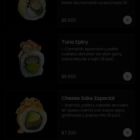
tartar de camarón acevichado (8 
pzs).

Incluye 1 salsa de soya.
$6.900
Tuna Spicy
- Camarón apanado y palta 
cubierto de tartar de atún spicy, 
salsa teriyaki y tajín (8 pzs).

Incluye 1 salsa de soya.
$6.900
Chesse Sake Especial
- Salmón, palta y cebollin envuelto 
en queso crema con salsa spicy 
gratinada y papas hilo (8 pzs).

Incluye 1 salsa de soya.
$7.200