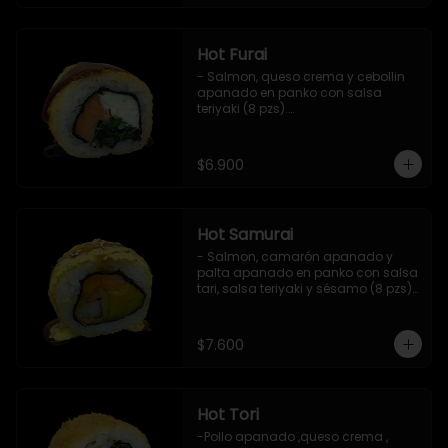
Hot Furai
- Salmon, queso crema y cebollin 
apanado en panko con salsa 
teriyaki (8 pzs).

Incluye 1 salsa de soya.
$6.900
Hot Samurai
- Salmon, camarón apanado y 
palta apanado en panko con salsa 
tari, salsa teriyaki y sésamo (8 pzs).

Incluye 1 salsa de soya.
$7.600
Hot Tori
-Pollo apanado ,queso crema , 