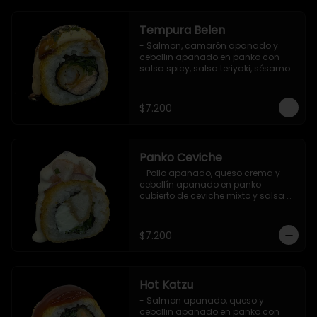
Tempura Belen
- Salmon, camarón apanado y 
cebollin apanado en panko con 
salsa spicy, salsa teriyaki, sésamo 
y ciboulette (8 pzs).

Incluye 1 salsa de soya.
$7.200
Panko Ceviche
- Pollo apanado, queso crema y 
cebollín apanado en panko 
cubierto de ceviche mixto y salsa 
acevichada (8 pzs).

Incluye 1 salsa teriyaki.
$7.200
Hot Katzu
- Salmon apanado, queso y 
cebollin apanado en panko con 