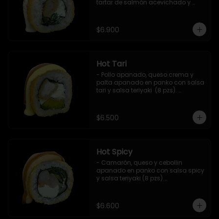
tartar de salmón acevichado y 
shishimi (8 pzs).

Incluye 1 salsa teriyaki.
$6.900
Hot Tari
- Pollo apanado, queso crema y 
palta apanado en panko con salsa 
tari y salsa teriyaki  (8 pzs). 

Incluye 1 salsa de soya.
$6.500
Hot Spicy
- Camarón, queso y cebollin 
apanado en panko con salsa spicy 
y salsa teriyaki (8 pzs).

Incluye 1 salsa de soya.
$6.600