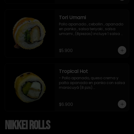
Tori Umami
Pollo apanado , cebollin , apanado 
en panko , salsa teriyaki , salsa 
umami , (8piezas) incluye 1 salsa 
teriyaki
$5.900
Tropical Hot
- Pollo apanado, queso crema y 
palta apanado en panko con salsa 
maracuyá (8 pzs).

Incluye 1 salsa teriyaki.
$6.900
Nikkei Rolls