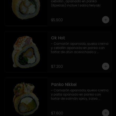
cebollin , apanado en panko 
(8piezas) incliye 1 salsa teriyaki
$5.900
Ok Hot
- Camarón apanado, queso crema 
y cebollin apanado en panko con 
tartar de atún acevichado y 
shichimi (8 pzs).

Incluye 1 salsa teriyaki.
$7.200
Panko Nikkei
- Camarón apanado, queso crema 
y palta apanado en panko con 
tartar de salmón spicy, salsa 
teriyaki, sésamo y ciboulette (8 pzs).

Incluye 1 salsa de soya.
$7.600