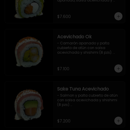
apanado, salsa acevichada y 
shichimi (8 pzs).

Incluye 1 salsa de soya.
$7.600
Acevichado Ok
- Camarón apanado y palta 
cubierto de atún con salsa 
acevichada y shishimi (8 pzs). 
Incluye 1 salsa de soya.
$7.100
Sake Tuna Acevichado
- Salmon y palta cubierto de atún 
con salsa acevichada y shishimi 
(8 pzs).

Incluye 1 salsa de soya.
$7.200