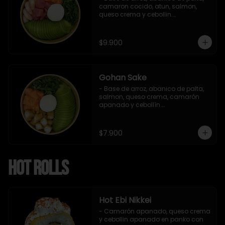
camaron cocido, atun, salmon, 
queso crema y cebollin.

 Incluye : 1 salsa de soya
$9.900
Gohan Sake
- Base de arroz, abanico de palta, 
salmon, queso crema, camarón 
apanado y cebollín.

   Incluye : 1 salsa de soya
$7.900
Hot Rolls
Hot Ebi Nikkei
- Camarón apanado, queso crema 
y cebollin apanado en panko con 