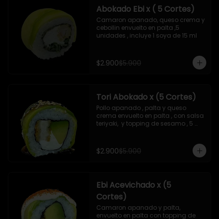
Abokado Ebi x ( 5 Cortes)
Camaron apanado, queso crema y 
cebollin envuelto en palta ,5 
unidades , incluye 1 soya de 15 ml
$2.900
$5.900
Tori Abokado x (5 Cortes)
Pollo apanado , palta y queso 
crema envuelto en palta , con salsa 
teriyaki,  y topping de sesamo , 5 
unidades , incluye 1 soya  de 15 ml
$2.900
$5.900
Ebi Acevichado x (5
Cortes)
Camaron apanado y palta, 
envuelto en palta con topping de 