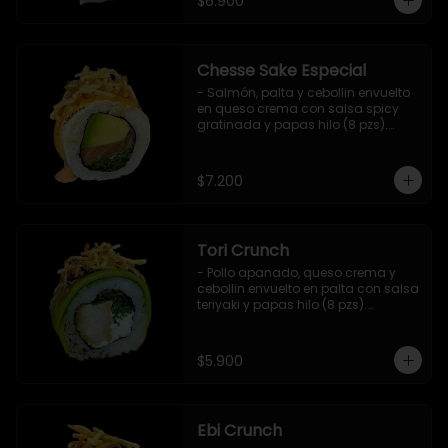
$6.900
Chesse Sake Especial
- Salmón, palta y cebollin envuelto 
en queso crema con salsa spicy 
gratinada y papas hilo (8 pzs).

Incluye 1 salsa de soya.
$7.200
Tori Crunch
- Pollo apanado, queso crema y 
cebollin envuelto en palta con salsa 
teriyaki y papas hilo (8 pzs).

Incluye 1 salsa de soya.
$5.900
Ebi Crunch