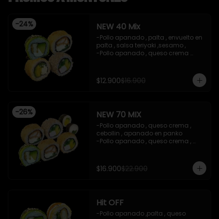
-
24
%
NEW 40 Mix
-Pollo apanado , palta , envuelto en 
palta , salsa teriyaki ,sesamo , 

-Pollo apanado , queso crema 
,cebollin , apanado en panko .

-Palta , queso crema , cebollin , 
apanado en panko .

$12.900
$16.900
-Kanikama , palta , cebollin , 
envuelto en sesamo.

-Incluye 2 salsas de soya , 1 salsa 
treiyaki .

-
26
%
NEW 70 MIX
imagen referencial

-Precio valido con efectivo , y red 
-Pollo apanado , queso crema , 
compra
cebollin , apanado en panko 

-Pollo apanado , queso crema , 
cebollin , apanado en panko 

-Kanikama , palta , cebollin , 
envuelto en sesamo 

$16.900
$22.900
-Pollo apanado , palta , envuelto en 
palta , salsa teriyaki ,sesamo 

-Kanikama ,palta , cebollin , 
apanado en panko 

Hit OFF
-Palta , cebollin , envuelto en nori 
(hosomaki)

-Pollo apanado ,palta , queso 