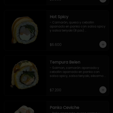
Hot Spicy
- Camarón, queso y cebollin 
apanado en panko con salsa spicy 
y salsa teriyaki (8 pzs).

Incluye 1 salsa de soya.
$6.600
Tempura Belen
- Salmon, camarón apanado y 
cebollin apanado en panko con 
salsa spicy, salsa teriyaki, sésamo 
y ciboulette (8 pzs).

Incluye 1 salsa de soya.
$7.200
Panko Ceviche