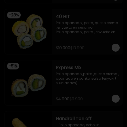
teriyaki

-Pollo apanado ,queso crema , 
cebollin , apanado en panko .

-
28
%
40 HIT
 -incluye 2 salsas de soya , 1 salsa 
teriyaki , 1wasabi , 1 gengibre , 3 
Pollo apanado , palta, queso crema 
palitos .

, envuelto en sesamo 

-Imagen referencial .
Pollo apanado , palta , envuelto en 
sesamo 

Palta , queso crema , cebollin , 
apanado en panko 

$10.000
$13.900
Kanikama , queso crema , 
apanado en panko
-
51
%
Express Mix
Pollo apanado ,palta ,queso crema , 
apanado en panko ,salsa teriyaki ( 
5 unidades)

Pollo apanado, palta , envuelto en 
sesamo (5 unidades)

incluye 1 salsa de soya de 15 ml
$4.900
$9.900
Handroll Tori off
- Pollo apanado, cebollin .
