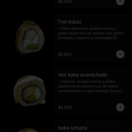
$6.900
Tori Katzu
- Pollo apanado, queso crema y 
palta apanado en panko con salsa 
tonkatsu, sésamo y ciboulette (8 
pzs). 

Incluye 1 salsa teriyaki.
$5.900
Hot Sake Acevichado
- Salmon, queso crema y palta 
apanado en panko con de salsa 
acevichada y salsa teriyaki (8 pzs).

Incluye 1 salsa de soya.
$6.900
Sake Umami