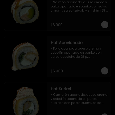
- Salmón apanado, queso crema y 
palta apanado en panko con salsa 
umami, salsa teriyaki y shishimi (8 
pzs).

Incluye 1 salsa de soya.
$6.900
Hot Acevichado
- Pollo apanado, queso crema y 
cebollín apanado en panko con 
salsa acevichada (8 pzs).

Incluye 1 salsa teriyaki.
$6.400
Hot Surimi
- Camarón apanado, queso crema 
y cebollín apanado en panko 
cubierto con pasta surimi, salsa 
acevichada y shichimi (8 pzs) 

Incluye 1 salsa teriyaki.