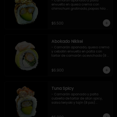
- Camarón apanado y palta 
envuelto en queso crema con 
chimichurri gratinado, papas hilo y 
salsa teriyaki (8 pzs).

Incluye 1 salsa de soya.
$6.500
Abokado Nikkei
- Camarón apanado, queso crema 
y cebollin envuelto en palta con 
tartar de camarón acevichado (8 
pzs).

Incluye 1 salsa de soya.
$6.900
Tuna Spicy
- Camarón apanado y palta 
cubierto de tartar de atún spicy, 
salsa teriyaki y tajín (8 pzs).

Incluye 1 salsa de soya.