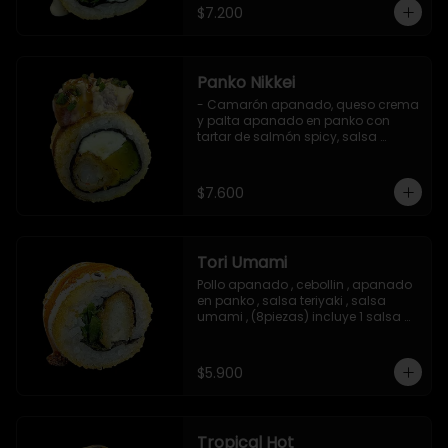
$7.200
Panko Nikkei
- Camarón apanado, queso crema 
y palta apanado en panko con 
tartar de salmón spicy, salsa 
teriyaki, sésamo y ciboulette (8 pzs).

Incluye 1 salsa de soya.
$7.600
Tori Umami
Pollo apanado , cebollin , apanado 
en panko , salsa teriyaki , salsa 
umami , (8piezas) incluye 1 salsa 
teriyaki
$5.900
Tropical Hot