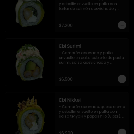
y cebollin envuelto en palta con 
tartar de salmón acevichado y 
shishimi (8 pzs).

Incluye 1 salsa de soya.
$7.200
Ebi Surimi
- Camarón apanado y palta 
envuelto en palta cubierto de pasta 
surimi, salsa acevichada y 
ciboulette (8 pzs).

Incluye 1 salsa de soya.
$6.500
Ebi Nikkei
- Camarón apanado, queso crema 
y cebollin envuelto en palta con 
salsa teriyaki y papas hilo (8 pzs). 

Incluye 1 salsa de soya.
$6.900