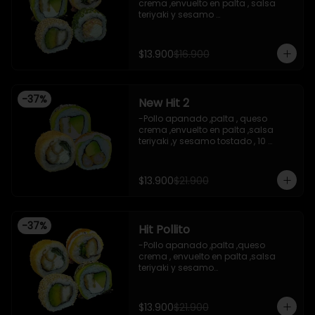
-Queso crema , cebollin , envuelto 
crema ,envuelto en palta , salsa 
en nori (hosomaki)

teriyaki y sesamo 

-INCLUYE 2 salsas de soya ,2 salsas 
-Pollo apanado , palta , envuelto en 
teriyaki.

sesamo 

-Imagen referencial
-Pasta de surimi ,  queso crema , 
$13.900
$16.900
envuelto en cibulett

-Pollo apanado ,cebollin apanado 
en panko , salsa umami ,salsa 
teriyaki 

-
37
%
New Hit 2
-Incluye 2 salsa de soya , 1 salsa 
teriyaki .

-Pollo apanado ,palta , queso 
-Imagen referencial .
crema ,envuelto en palta ,salsa 
teriyaki ,y sesamo tostado , 10 
piezas

-Camaron apanado ,palta 
,envuelto en palta ,salsa 
$13.900
$21.900
acevichada ,y chichimi , 10 piezas

-Pollo apanado , palta , queso 
crema , apanado en panko , 10 
piezas
-
37
%
Hit Pollito
-Pollo apanado ,palta ,queso 
crema , envuelto en palta ,salsa 
teriyaki y sesamo

-Pollo apanado , palta , envuelto en 
sesamo

-Pollo apanado , cebollin , apanado 
$13.900
$21.900
en panko , salsa umami , salsa 