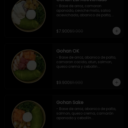
- Base de arroz, camaron 
apanado, ceviche mixto, salsa 
acevichada, abanico de palta, 
cebollín y queso crema.

Incluye : 1 salsa de soya
$7.900
$9.900
Gohan OK
- Base de arroz, abanico de palta, 
camaron cocido, atun, salmon, 
queso crema y cebollin.

 Incluye : 1 salsa de soya
$9.900
$11.900
Gohan Sake
- Base de arroz, abanico de palta, 
salmon, queso crema, camarón 
apanado y cebollín.

   Incluye : 1 salsa de soya