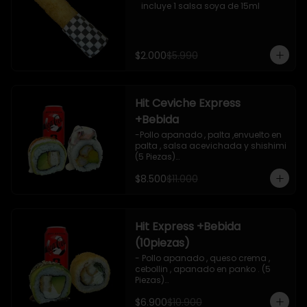
   incluye 1 salsa soya de 15ml
$2.000
$5.990
Hit Ceviche Express
+Bebida
-Pollo apanado , palta ,envuelto en 
palta , salsa acevichada y shishimi 
(5 Piezas)

-Camaron cocido , palta ,ceviche 
$8.500
$11.000
mixto , salsa acevichada ( 5 Piezas)

-Incluye 1 bebida (coca cola zero), Y 
2 Salsas de soya de 15ml

- IMAGEN REFERENCIAL
Hit Express +Bebida
(10piezas)
- Pollo apanado , queso crema , 
cebollin , apanado en panko . (5 
Piezas)

-Pollo apanado , queso crema , 
$6.900
$10.900
palta ,envuelto en palta , salsa 