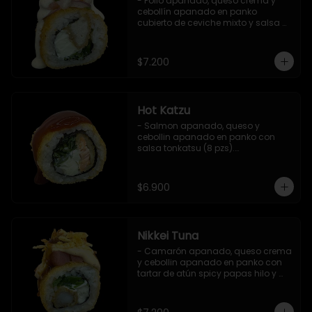
- Pollo apanado, queso crema y 
cebollín apanado en panko 
cubierto de ceviche mixto y salsa 
acevichada (8 pzs).

Incluye 1 salsa teriyaki.
$7.200
Hot Katzu
- Salmon apanado, queso y 
cebollin apanado en panko con 
salsa tonkatsu (8 pzs).

Incluye 1 salsa teriyaki.
$6.900
Nikkei Tuna
- Camarón apanado, queso crema 
y cebollin apanado en panko con 
tartar de atún spicy papas hilo y 
salsa teriyaki (8 pzs).

Incluye 1 salsa de soya.