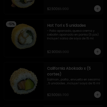
, salsa teriyaki ,y crispy , 10 piezas

Incluye 1 salsa de soya. De 15 ml
- Camaron apanado , queso 
$2.500
$5.900
crema , cebollin ,apanado en panko 
, con surimi acevichado , 10 piezas

-Surimi acevichado ,queso crema , 
envuelto en cibulett , 10 piezas 

-
51
%
Hot Tori x 5 unidades
-Pollo apanado , palta , queso 
crema , apanado en panko , 10 
- Pollo apanado, queso crema y 
piezas
cebollin apanado en panko (5 pzs). 

Incluye 1 salsa de soya de 15 ml
$2.900
$5.900
California Abokado x (5
cortes)
Salmon , palta , envuelto en sesamo 
, 5 unidades , incluye 1 soya de 15 ml
$2.500
$5.700