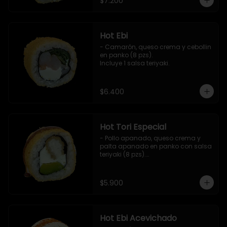
$7.200
Hot Ebi
- Camarón, queso crema y cebollin 
en panko (8 pzs). 

Incluye 1 salsa teriyaki.
$6.400
Hot Tori Especial
- Pollo apanado, queso crema y 
palta apanado en panko con salsa 
teriyaki (8 pzs).

Incluye 1 salsa de soya.
$5.900
Hot Ebi Acevichado