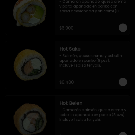
- Camarón apanado, queso crema 
y palta apanado en panko con 
salsa acevichada y shichimi (8 
pzs).

Incluye 1 salsa teriyaki.
$6.900
Hot Sake
- Salmón, queso crema y cebollin 
apanado en panko (8 pzs).

Incluye 1 salsa teriyaki.
$6.400
Hot Belen
- Camarón, salmón, queso crema y 
cebollin apanado en panko (8 pzs). 

Incluye 1 salsa teriyaki.