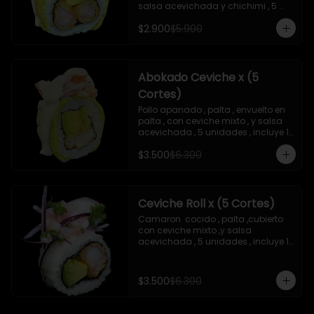
salsa acevichada y chichimi , 5 
unidades , incluye 1 soya de 15 ml
$2.900
$5.900
Abokado Ceviche x (5
Cortes)
Pollo apanado , palta , envuelto en 
palta , con ceviche mixto , y salsa 
acevichada , 5 unidades , incluye 1 
soya de 15 ml
$3.500
$6.300
Ceviche Roll x (5 Cortes)
Camaron  cocido , palta ,cubierto 
con ceviche mixto ,y salsa 
acevichada , 5 unidades , incluye 1 
soya de 15 ml
$3.500
$6.300