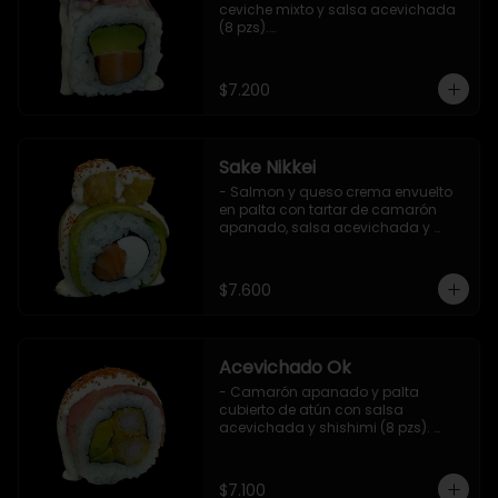
ceviche mixto y salsa acevichada 
(8 pzs).

Incluye 1 salsa de soya.
$7.200
Sake Nikkei
- Salmon y queso crema envuelto 
en palta con tartar de camarón 
apanado, salsa acevichada y 
shichimi (8 pzs).

Incluye 1 salsa de soya.
$7.600
Acevichado Ok
- Camarón apanado y palta 
cubierto de atún con salsa 
acevichada y shishimi (8 pzs). 
Incluye 1 salsa de soya.
$7.100