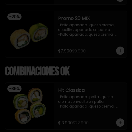
teriyaki , sesamo .(5Piezas)

-incluye 2 salsa de soya de 15ml .

-Incluye 1 bebida ( coca cola zero)

-
20
%
-Imagen referencial .
Promo 20 MIX
-Pollo apanado , queso crema , 
cebollin , apanado en panko 

-Pollo apanado, queso crema , 
cebollin , envuelto en palta 

-imagen referencial

-incluye 1 salsa de soya , 1 salsa 
$7.900
$9.900
teriyaki
Combinaciones OK
-
39
%
Hit Classica
-Pollo apanado , palta , queso 
crema , envuelto en palta 

-Pollo apanado , queso crema , 
palta , apanado en panko , salsa 
teriyaki 

-Camaron cocido ,queso crema , 
$13.900
$22.900
cebollin , apanado en panko .

-Pasta de surimi , palta , cebollin 