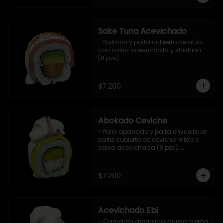
Sake Tuna Acevichado
- Salmon y palta cubierto de atún 
con salsa acevichada y shishimi 
(8 pzs).

Incluye 1 salsa de soya.
$7.200
Abokado Ceviche
- Pollo apanado y palta envuelto en 
palta cubierto de ceviche mixto y 
salsa acevichada (8 pzs). 

Incluye 1 salsa de soya.
$7.200
Acevichado Ebi
- Camarón apanado, queso crema 