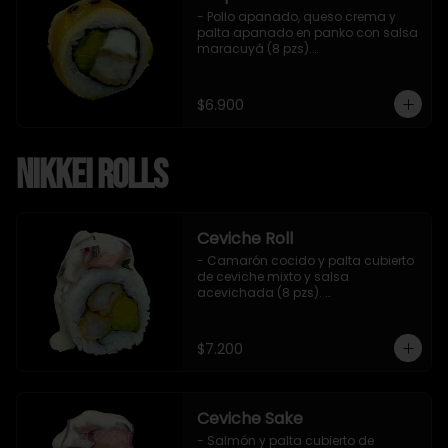
- Pollo apanado, queso crema y 
palta apanado en panko con salsa 
maracuyá (8 pzs).

Incluye 1 salsa teriyaki.
$6.900
Nikkei Rolls
Ceviche Roll
- Camarón cocido y palta cubierto 
de ceviche mixto y salsa 
acevichada (8 pzs). 

Incluye 1 salsa de soya.
$7.200
Ceviche Sake
- Salmón y palta cubierto de 