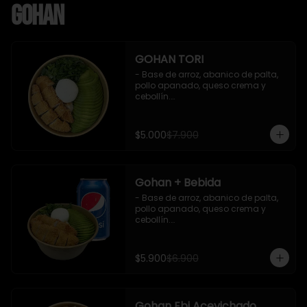
Gohan
GOHAN TORI
- Base de arroz, abanico de palta, 
pollo apanado, queso crema y 
cebollín.

 Incluye : 1 salsa de soya
$5.000
$7.900
Gohan + Bebida
- Base de arroz, abanico de palta, 
pollo apanado, queso crema y 
cebollín.

   Incluye 1 salsa de soya + 1 bebida 
lata 350 ml (según disponibilidad)

$5.900
$6.900
**Imagen Referencial**
Gohan Ebi Acevichado