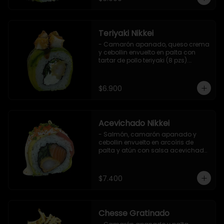
Teriyaki Nikkei
- Camarón apanado, queso crema 
y cebollin envuelto en palta con 
tartar de pollo teriyaki (8 pzs).

Incluye 1 salsa de soya.
$6.900
Acevichado Nikkei
- Salmón, camarón apanado y 
cebollin envuelto en arcoíris de 
palta y atún con salsa acevichada, 
masago y ciboulette (8 pzs).

Incluye 1 salsa de soya.
$7.400
Chesse Gratinado