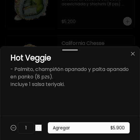
acevichada y shichimi (8 pzs). 

Incluye 1 salsa de soya.
$5.200
California Chesse
- Salmon, queso crema y cebollin 
envuelto en sésamo (8 pzs). 

Hot Veggie
Incluye 1 salsa teriyaki.
- Palmito, champiñón apanado y palta apanado
en panko (8 pzs).
$5.700
Incluye 1 salsa teriyaki.
California Abokado
- Salmon y palta envuelto en 
sésamo (8 pzs).

Incluye 1 salsa de soya.
Agregar
$5.900
$5.700