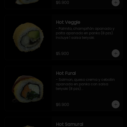
$6.900
Hot Veggie
- Palmito, champiñón apanado y 
palta apanado en panko (8 pzs).

Incluye 1 salsa teriyaki.
$5.900
Hot Furai
- Salmon, queso crema y cebollin 
apanado en panko con salsa 
teriyaki (8 pzs).

Incluye 1 salsa de soya.
$6.900
Hot Samurai