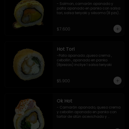
- Salmon, camarón apanado y 
palta apanado en panko con salsa 
tari, salsa teriyaki y sésamo (8 pzs).

Incluye 1 salsa de soya.
$7.600
Hot Tori
-Pollo apanado ,queso crema , 
cebollin , apanado en panko 
(8piezas) incliye 1 salsa teriyaki
$5.900
Ok Hot
- Camarón apanado, queso crema 
y cebollin apanado en panko con 
tartar de atún acevichado y 
shichimi (8 pzs).

Incluye 1 salsa teriyaki.