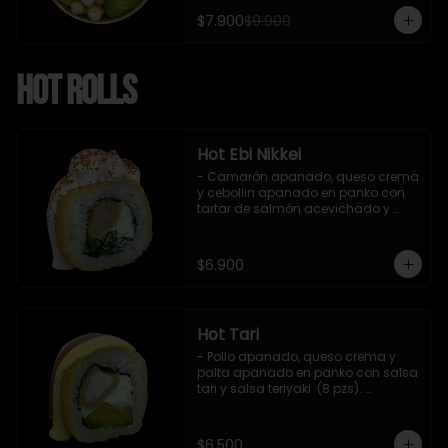
$7.900
$9.900
Hot Rolls
Hot Ebi Nikkei
- Camarón apanado, queso crema 
y cebollin apanado en panko con 
tartar de salmón acevichado y 
shishimi (8 pzs).

Incluye 1 salsa teriyaki.
$6.900
Hot Tari
- Pollo apanado, queso crema y 
palta apanado en panko con salsa 
tari y salsa teriyaki  (8 pzs). 

Incluye 1 salsa de soya.
$6.500