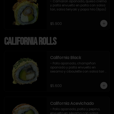
- Camaron apanado, queso crema 
y palta envuelto en palta con salsa 
tari, salsa teriyaki y papa hilo (8pzs)
$5.900
California Rolls
California Black
- Pollo apanado, champiñon 
apanado y palta envuelto en 
sesamo y ciboulette con salsa tari 
(8 pzs).

Incluye 1 salsa de soya.
$5.600
California Acevichado
- Pollo apanado, palta y pepino, 
envuelto en sésamo con salsa 