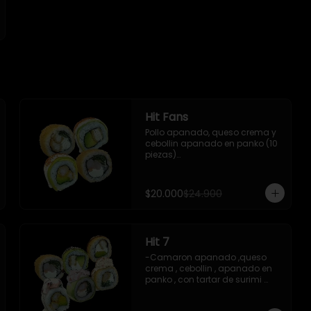
Hit Fans
Pollo apanado, queso crema y 
cebollin apanado en panko (10 
piezas)

- Camaron cocido, queso 
crema y cebollin apanado en 
panko (10 piezas)

$20.000
$24.900
- Camaron apanado y palta 
envuelto en palta con salsa 
acevichada y shishimi (10 
piezas)

Hit 7
- Pollo apanado y palta 
envuelto en palta con salsa 
-Camaron apanado ,queso 
acevichada y shishimi (10 
crema , cebollin , apanado en 
piezas)

panko , con tartar de surimi 
acevichado ,10 piezas

-Incluye 2 palitos 1 salsas de 
-Camaron apanado ,queso 
soya 1 salsas teriyaki ,1wasabi ,1 