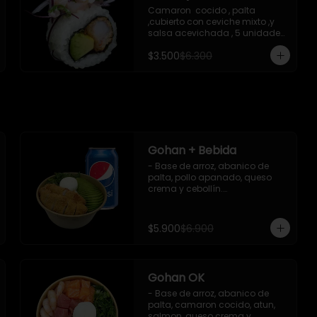
Camaron  cocido , palta 
,cubierto con ceviche mixto ,y 
salsa acevichada , 5 unidades 
, incluye 1 soya de 15 ml
$3.500
$6.300
Gohan + Bebida
- Base de arroz, abanico de 
palta, pollo apanado, queso 
crema y cebollín.

   Incluye 1 salsa de soya + 1 
bebida lata 350 ml (según 
disponibilidad)

$5.900
$6.900
**Imagen Referencial**
Gohan OK
- Base de arroz, abanico de 
palta, camaron cocido, atun, 
salmon, queso crema y 