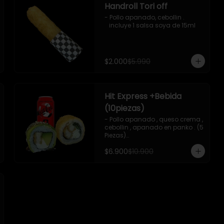
Handroll Tori off
- Pollo apanado, cebollin .

   incluye 1 salsa soya de 15ml
$2.000
$5.990
Hit Express +Bebida
(10piezas)
- Pollo apanado , queso crema , 
cebollin , apanado en panko . (5 
Piezas)

-Pollo apanado , queso crema , 
$6.900
$10.900
palta ,envuelto en palta , salsa 
teriyaki , sesamo .(5Piezas)

-incluye 2 salsa de soya de 
15ml .

-Incluye 1 bebida ( coca cola 
zero)

-Imagen referencial .