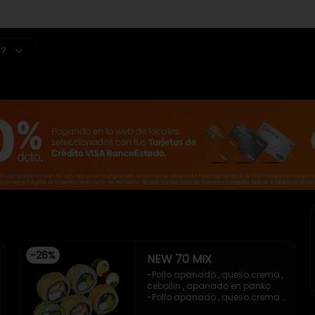
r?
-
26
%
NEW 70 MIX
-Pollo apanado , queso crema , 
cebollin , apanado en panko 

-Pollo apanado , queso crema , 
cebollin , apanado en panko 
