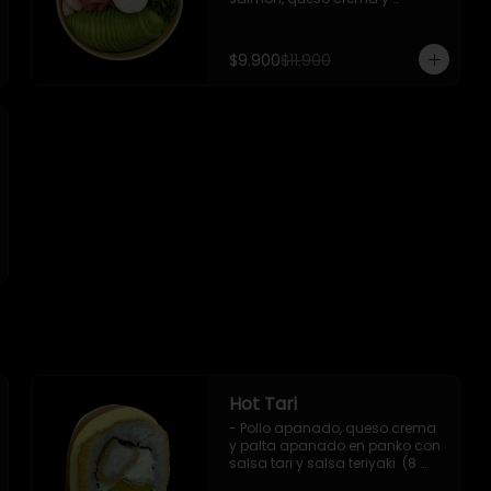
cebollin.

 Incluye : 1 salsa de soya
$9.900
$11.900
Hot Tari
- Pollo apanado, queso crema 
y palta apanado en panko con 
salsa tari y salsa teriyaki  (8 
pzs). 
