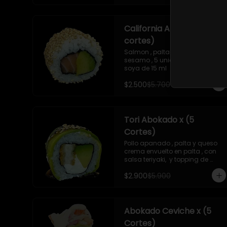
piezas

- Camaron apanado , queso 
crema , cebollin ,apanado en 
California Abokado x (5
panko , con surimi acevichado , 
10 piezas

cortes)
-Surimi acevichado ,queso 
crema , envuelto en cibulett , 10 
Salmon , palta , envuelto en 
piezas 

sesamo , 5 unidades , incluye 1 
-Pollo apanado , palta , queso 
soya de 15 ml
crema , apanado en panko , 10 
$2.500
$5.700
piezas
Tori Abokado x (5
Cortes)
Pollo apanado , palta y queso 
crema envuelto en palta , con 
salsa teriyaki,  y topping de 
sesamo , 5 unidades , incluye 1 
$2.900
$5.900
soya  de 15 ml
Abokado Ceviche x (5
Cortes)