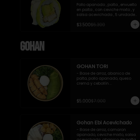
Pollo apanado , palta , envuelto 
en palta , con ceviche mixto , y 
salsa acevichada , 5 unidades 
, incluye 1 soya de 15 ml
$3.500
$6.300
Gohan
GOHAN TORI
- Base de arroz, abanico de 
palta, pollo apanado, queso 
crema y cebollín.

 Incluye : 1 salsa de soya
$5.000
$7.900
Gohan Ebi Acevichado
- Base de arroz, camaron 
apanado, ceviche mixto, salsa 
acevichada, abanico de palta, 