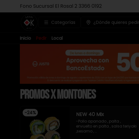
Fono Sucursal El Rosal 2 3366 0192
Categorías
¿Dónde quieres pedi
Inicio
Pedir
Local
Promos x Montones
-
24
%
NEW 40 Mix
-Pollo apanado , palta , 
envuelto en palta , salsa teriyaki 
,sesamo , 

-Pollo apanado , queso crema 