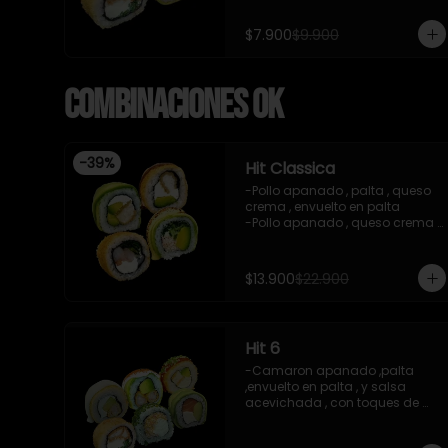
-imagen referencial

-incluye 1 salsa de soya , 1 
$7.900
$9.900
salsa teriyaki
Combinaciones OK
-
39
%
Hit Classica
-Pollo apanado , palta , queso 
crema , envuelto en palta 

-Pollo apanado , queso crema , 
palta , apanado en panko , 
salsa teriyaki 

-Camaron cocido ,queso 
$13.900
$22.900
crema , cebollin , apanado en 
panko .

-Pasta de surimi , palta , 
cebollin ,envuelto en palta 
Hit 6
,salsa tari , salsa teriyaki .

-incluye 2 salsas de soya , 1 
-Camaron apanado ,palta 
salsa teriyaki , 1 gengibre , 1 
,envuelto en palta , y salsa 
wasabi , 3 palitos.

acevichada , con toques de 
-imagen referencial
chichimi , 10 piezas

-Pasta surimi , queso crema 