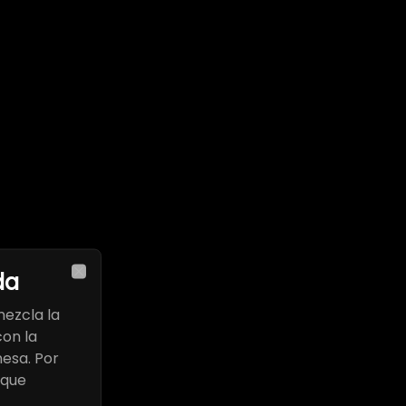
da
Close
mezcla la
con la
esa. Por
oque