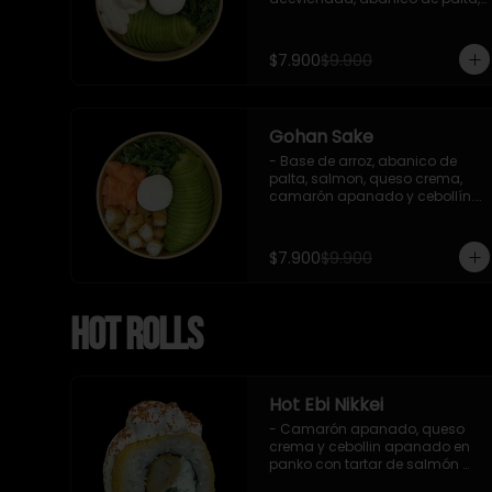
cebollín y queso crema.

Incluye : 1 salsa de soya
$7.900
$9.900
Gohan Sake
- Base de arroz, abanico de 
palta, salmon, queso crema, 
camarón apanado y cebollín.

   Incluye : 1 salsa de soya
$7.900
$9.900
Hot Rolls
Hot Ebi Nikkei
- Camarón apanado, queso 
crema y cebollin apanado en 
panko con tartar de salmón 
acevichado y shishimi (8 pzs).
