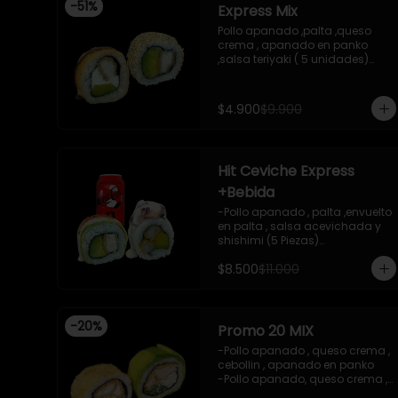
-
51
%
Express Mix
 -incluye 2 salsas de soya , 1 
salsa teriyaki , 1wasabi , 1 
Pollo apanado ,palta ,queso 
gengibre , 3 palitos .

crema , apanado en panko 
-Imagen referencial .
,salsa teriyaki ( 5 unidades)

Pollo apanado, palta , envuelto 
en sesamo (5 unidades)

incluye 1 salsa de soya de 15 ml
$4.900
$9.900
Hit Ceviche Express
+Bebida
-Pollo apanado , palta ,envuelto 
en palta , salsa acevichada y 
shishimi (5 Piezas)

-Camaron cocido , palta 
$8.500
$11.000
,ceviche mixto , salsa 
acevichada ( 5 Piezas)

-Incluye 1 bebida (coca cola 
zero), Y 2 Salsas de soya de 
-
20
%
15ml

Promo 20 MIX
- IMAGEN REFERENCIAL
-Pollo apanado , queso crema , 
cebollin , apanado en panko 

-Pollo apanado, queso crema , 
cebollin , envuelto en palta 
