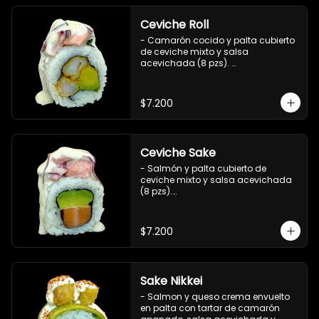
Ceviche Roll
- Camarón cocido y palta cubierto 
de ceviche mixto y salsa 
acevichada (8 pzs). 

Incluye 1 salsa de soya.
$7.200
Ceviche Sake
- Salmón y palta cubierto de 
ceviche mixto y salsa acevichada 
(8 pzs).

Incluye 1 salsa de soya.
$7.200
Sake Nikkei
- Salmon y queso crema envuelto 
en palta con tartar de camarón 