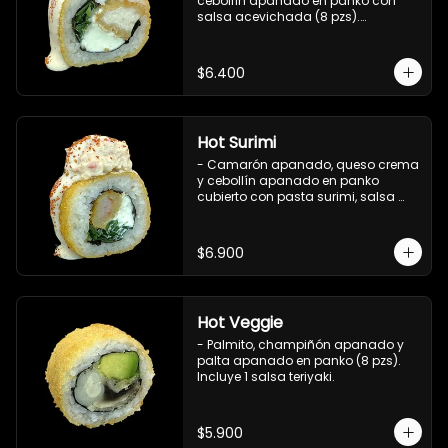
cebollín apanado en panko con 
salsa acevichada (8 pzs).

Incluye 1 salsa teriyaki.
$6.400
Hot Surimi
- Camarón apanado, queso crema 
y cebollín apanado en panko 
cubierto con pasta surimi, salsa 
acevichada y shichimi (8 pzs) 

Incluye 1 salsa teriyaki.
$6.900
Hot Veggie
- Palmito, champiñón apanado y 
palta apanado en panko (8 pzs).

Incluye 1 salsa teriyaki.
$5.900