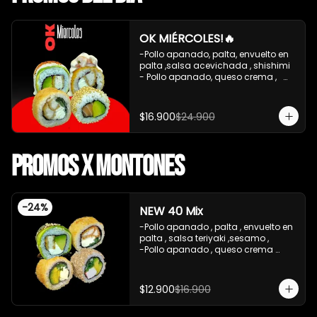
OK MIÉRCOLES!🔥
-Pollo apanado, palta, envuelto en 
palta ,salsa acevichada , shishimi

- Pollo apanado, queso crema ,   
apanado en panko, ceviche mixto , 
salsa acevichada

-  Pollo apanado , queso crema , 
$16.900
$24.900
cebollin, apanado en panko 

-Salmon ,palta , envuelto en 
sesamo 

Promos x Montones
-Incluye 2 palitos 2 salsa de soya 1 
salsa teriyaki ,

  Promoción sin cambios ni sujeto a 
descuentos

-
24
%
NEW 40 Mix
**Imagen referencial**
-Pollo apanado , palta , envuelto en 
palta , salsa teriyaki ,sesamo , 

-Pollo apanado , queso crema 
,cebollin , apanado en panko .

-Palta , queso crema , cebollin , 
apanado en panko .

$12.900
$16.900
-Kanikama , palta , cebollin , 
envuelto en sesamo.
