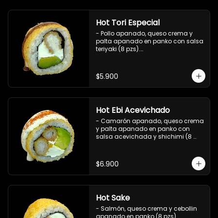
Hot Tori Especial
- Pollo apanado, queso crema y 
palta apanado en panko con salsa 
teriyaki (8 pzs).

Incluye 1 salsa de soya.
$5.900
Hot Ebi Acevichado
- Camarón apanado, queso crema 
y palta apanado en panko con 
salsa acevichada y shichimi (8 
pzs).

Incluye 1 salsa teriyaki.
$6.900
Hot Sake
- Salmón, queso crema y cebollin 
apanado en panko (8 pzs).
