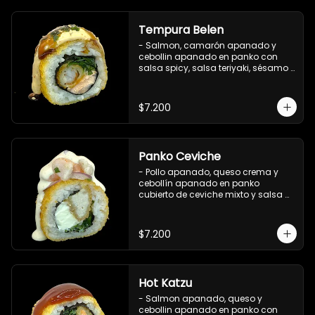
Tempura Belen
- Salmon, camarón apanado y 
cebollin apanado en panko con 
salsa spicy, salsa teriyaki, sésamo 
y ciboulette (8 pzs).

Incluye 1 salsa de soya.
$7.200
Panko Ceviche
- Pollo apanado, queso crema y 
cebollín apanado en panko 
cubierto de ceviche mixto y salsa 
acevichada (8 pzs).

Incluye 1 salsa teriyaki.
$7.200
Hot Katzu
- Salmon apanado, queso y 
cebollin apanado en panko con 