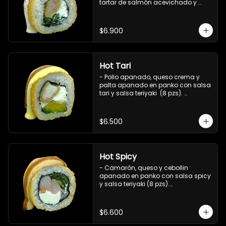
tartar de salmón acevichado y 
shishimi (8 pzs).

Incluye 1 salsa teriyaki.
$6.900
Hot Tari
- Pollo apanado, queso crema y 
palta apanado en panko con salsa 
tari y salsa teriyaki  (8 pzs). 

Incluye 1 salsa de soya.
$6.500
Hot Spicy
- Camarón, queso y cebollin 
apanado en panko con salsa spicy 
y salsa teriyaki (8 pzs).

Incluye 1 salsa de soya.
$6.600