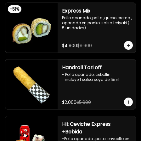
-
51
%
Express Mix
Pollo apanado ,palta ,queso crema , 
apanado en panko ,salsa teriyaki ( 
5 unidades)

Pollo apanado, palta , envuelto en 
sesamo (5 unidades)

incluye 1 salsa de soya de 15 ml
$4.900
$9.900
Handroll Tori off
- Pollo apanado, cebollin .

   incluye 1 salsa soya de 15ml
$2.000
$5.990
Hit Ceviche Express
+Bebida
-Pollo apanado , palta ,envuelto en 