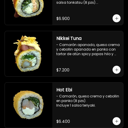
salsa tonkatsu (8 pzs).

Incluye 1 salsa teriyaki.
$6.900
Nikkei Tuna
- Camarón apanado, queso crema 
y cebollin apanado en panko con 
tartar de atún spicy papas hilo y 
salsa teriyaki (8 pzs).

Incluye 1 salsa de soya.
$7.200
Hot Ebi
- Camarón, queso crema y cebollin 
en panko (8 pzs). 

Incluye 1 salsa teriyaki.
$6.400