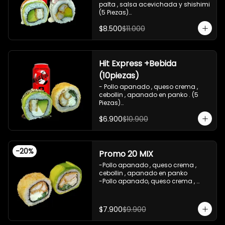
palta , salsa acevichada y shishimi 
(5 Piezas)

-Camaron cocido , palta ,ceviche 
$8.500
$11.000
mixto , salsa acevichada ( 5 Piezas)

-Incluye 1 bebida (coca cola zero), Y 
2 Salsas de soya de 15ml

- IMAGEN REFERENCIAL
Hit Express +Bebida
(10piezas)
- Pollo apanado , queso crema , 
cebollin , apanado en panko . (5 
Piezas)

-Pollo apanado , queso crema , 
$6.900
$10.900
palta ,envuelto en palta , salsa 
teriyaki , sesamo .(5Piezas)

-incluye 2 salsa de soya de 15ml .

-Incluye 1 bebida ( coca cola zero)

-
20
%
-Imagen referencial .
Promo 20 MIX
-Pollo apanado , queso crema , 
cebollin , apanado en panko 

-Pollo apanado, queso crema , 
cebollin , envuelto en palta 

-imagen referencial

-incluye 1 salsa de soya , 1 salsa 
$7.900
$9.900
teriyaki