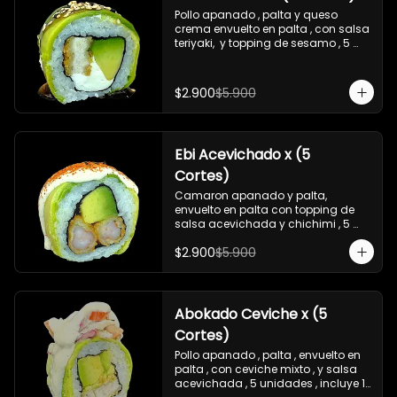
Pollo apanado , palta y queso 
crema envuelto en palta , con salsa 
teriyaki,  y topping de sesamo , 5 
unidades , incluye 1 soya  de 15 ml
$2.900
$5.900
Ebi Acevichado x (5
Cortes)
Camaron apanado y palta, 
envuelto en palta con topping de 
salsa acevichada y chichimi , 5 
unidades , incluye 1 soya de 15 ml
$2.900
$5.900
Abokado Ceviche x (5
Cortes)
Pollo apanado , palta , envuelto en 
palta , con ceviche mixto , y salsa 
acevichada , 5 unidades , incluye 1 