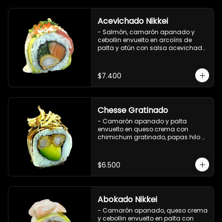
Acevichado Nikkei
- Salmón, camarón apanado y 
cebollin envuelto en arcoíris de 
palta y atún con salsa acevichada, 
masago y ciboulette (8 pzs).

Incluye 1 salsa de soya.
$7.400
Chesse Gratinado
- Camarón apanado y palta 
envuelto en queso crema con 
chimichurri gratinado, papas hilo y 
salsa teriyaki (8 pzs).

Incluye 1 salsa de soya.
$6.500
Abokado Nikkei
- Camarón apanado, queso crema 
y cebollin envuelto en palta con 