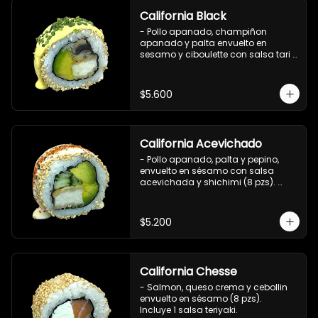
California Black
- Pollo apanado, champiñon 
apanado y palta envuelto en 
sesamo y ciboulette con salsa tari 
(8 pzs).

Incluye 1 salsa de soya.
$5.600
California Acevichado
- Pollo apanado, palta y pepino, 
envuelto en sésamo con salsa 
acevichada y shichimi (8 pzs). 

Incluye 1 salsa de soya.
$5.200
California Chesse
- Salmon, queso crema y cebollin 
envuelto en sésamo (8 pzs). 

Incluye 1 salsa teriyaki.