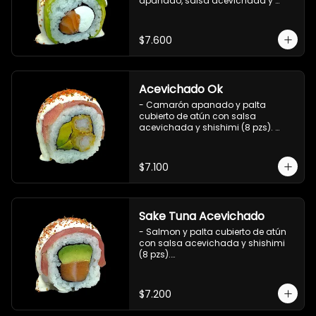
apanado, salsa acevichada y 
shichimi (8 pzs).

Incluye 1 salsa de soya.
$7.600
Acevichado Ok
- Camarón apanado y palta 
cubierto de atún con salsa 
acevichada y shishimi (8 pzs). 
Incluye 1 salsa de soya.
$7.100
Sake Tuna Acevichado
- Salmon y palta cubierto de atún 
con salsa acevichada y shishimi 
(8 pzs).

Incluye 1 salsa de soya.
$7.200