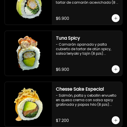
tartar de camarón acevichado (8 
pzs).

Incluye 1 salsa de soya.
$6.900
Tuna Spicy
- Camarón apanado y palta 
cubierto de tartar de atún spicy, 
salsa teriyaki y tajín (8 pzs).

Incluye 1 salsa de soya.
$6.900
Chesse Sake Especial
- Salmón, palta y cebollin envuelto 
en queso crema con salsa spicy 
gratinada y papas hilo (8 pzs).

Incluye 1 salsa de soya.
$7.200