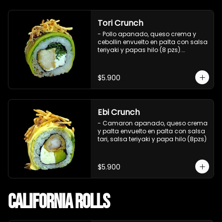
Tori Crunch
- Pollo apanado, queso crema y 
cebollin envuelto en palta con salsa 
teriyaki y papas hilo (8 pzs).

Incluye 1 salsa de soya.
$5.900
Ebi Crunch
- Camaron apanado, queso crema 
y palta envuelto en palta con salsa 
tari, salsa teriyaki y papa hilo (8pzs)
$5.900
California Rolls