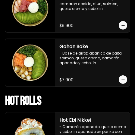
camaron cocido, atun, salmon, 
queso crema y cebollin.

 Incluye : 1 salsa de soya
$9.900
Gohan Sake
- Base de arroz, abanico de palta, 
salmon, queso crema, camarón 
apanado y cebollín.

   Incluye : 1 salsa de soya
$7.900
Hot Rolls
Hot Ebi Nikkei
- Camarón apanado, queso crema 
y cebollin apanado en panko con 