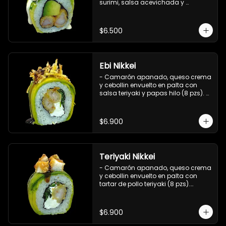
surimi, salsa acevichada y 
ciboulette (8 pzs).

Incluye 1 salsa de soya.
$6.500
Ebi Nikkei
- Camarón apanado, queso crema 
y cebollin envuelto en palta con 
salsa teriyaki y papas hilo (8 pzs). 

Incluye 1 salsa de soya.
$6.900
Teriyaki Nikkei
- Camarón apanado, queso crema 
y cebollin envuelto en palta con 
tartar de pollo teriyaki (8 pzs).

Incluye 1 salsa de soya.
$6.900