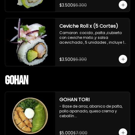
soya de 15 ml
$3.500
$6.300
Ceviche Roll x (5 Cortes)
Camaron  cocido , palta ,cubierto 
con ceviche mixto ,y salsa 
acevichada , 5 unidades , incluye 1 
soya de 15 ml
$3.500
$6.300
Gohan
GOHAN TORI
- Base de arroz, abanico de palta, 
pollo apanado, queso crema y 
cebollín.

 Incluye : 1 salsa de soya
$5.000
$7.900