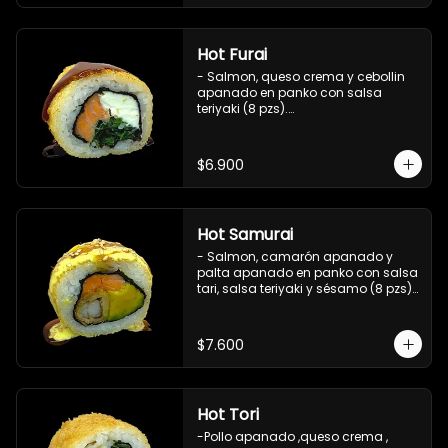
Hot Furai
- Salmon, queso crema y cebollin 
apanado en panko con salsa 
teriyaki (8 pzs).

Incluye 1 salsa de soya.
$6.900
Hot Samurai
- Salmon, camarón apanado y 
palta apanado en panko con salsa 
tari, salsa teriyaki y sésamo (8 pzs).

Incluye 1 salsa de soya.
$7.600
Hot Tori
-Pollo apanado ,queso crema , 