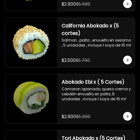
$2.900
$5.900
California Abokado x (5
cortes)
Salmon , palta , envuelto en sesamo 
, 5 unidades , incluye 1 soya de 15 ml
$2.500
$5.700
Abokado Ebi x ( 5 Cortes)
Camaron apanado, queso crema y 
cebollin envuelto en palta ,5 
unidades , incluye 1 soya de 15 ml
$2.900
$5.900
Tori Abokado x (5 Cortes)