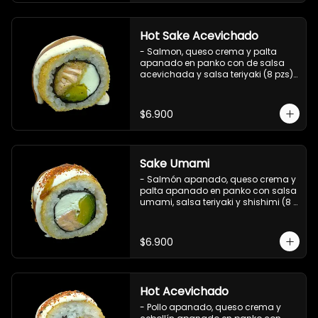
Hot Sake Acevichado
- Salmon, queso crema y palta 
apanado en panko con de salsa 
acevichada y salsa teriyaki (8 pzs).

Incluye 1 salsa de soya.
$6.900
Sake Umami
- Salmón apanado, queso crema y 
palta apanado en panko con salsa 
umami, salsa teriyaki y shishimi (8 
pzs).

Incluye 1 salsa de soya.
$6.900
Hot Acevichado
- Pollo apanado, queso crema y 