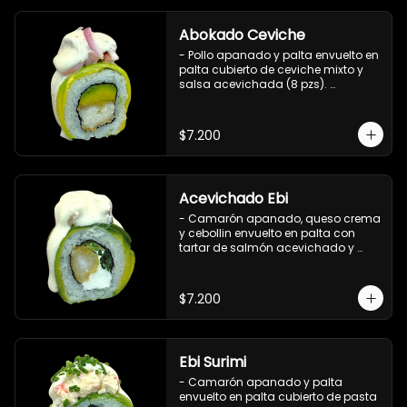
Abokado Ceviche
- Pollo apanado y palta envuelto en 
palta cubierto de ceviche mixto y 
salsa acevichada (8 pzs). 

Incluye 1 salsa de soya.
$7.200
Acevichado Ebi
- Camarón apanado, queso crema 
y cebollin envuelto en palta con 
tartar de salmón acevichado y 
shishimi (8 pzs).

Incluye 1 salsa de soya.
$7.200
Ebi Surimi
- Camarón apanado y palta 
envuelto en palta cubierto de pasta 