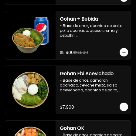
Gohan + Bebida
- Base de arroz, abanico de palta, 
pollo apanado, queso crema y 
cebollín.

   Incluye 1 salsa de soya + 1 bebida 
lata 350 ml (según disponibilidad)

$5.900
$6.900
**Imagen Referencial**
Gohan Ebi Acevichado
- Base de arroz, camaron 
apanado, ceviche mixto, salsa 
acevichada, abanico de palta, 
cebollín y queso crema.

Incluye : 1 salsa de soya
$7.900
Gohan OK
- Base de arroz, abanico de palta, 