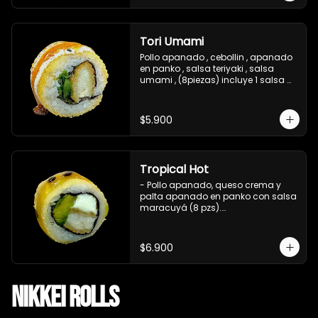
Tori Umami
Pollo apanado , cebollin , apanado 
en panko , salsa teriyaki , salsa 
umami , (8piezas) incluye 1 salsa 
teriyaki
$5.900
Tropical Hot
- Pollo apanado, queso crema y 
palta apanado en panko con salsa 
maracuyá (8 pzs).

Incluye 1 salsa teriyaki.
$6.900
Nikkei Rolls