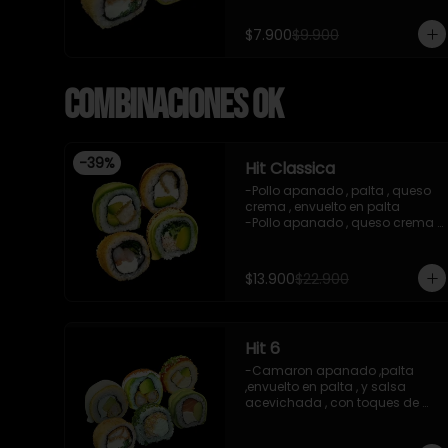
-imagen referencial

-incluye 1 salsa de soya , 1 
$7.900
$9.900
salsa teriyaki
Combinaciones OK
-
39
%
Hit Classica
-Pollo apanado , palta , queso 
crema , envuelto en palta 

-Pollo apanado , queso crema , 
palta , apanado en panko , 
salsa teriyaki 

-Camaron cocido ,queso 
$13.900
$22.900
crema , cebollin , apanado en 
panko .

-Pasta de surimi , palta , 
cebollin ,envuelto en palta 
Hit 6
,salsa tari , salsa teriyaki .

-incluye 2 salsas de soya , 1 
-Camaron apanado ,palta 
salsa teriyaki , 1 gengibre , 1 
,envuelto en palta , y salsa 
wasabi , 3 palitos.

acevichada , con toques de 
-imagen referencial
chichimi , 10 piezas

-Pasta surimi , queso crema 