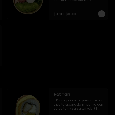
cebollin.

 Incluye : 1 salsa de soya
$9.900
$11.900
Hot Tari
- Pollo apanado, queso crema 
y palta apanado en panko con 
salsa tari y salsa teriyaki  (8 
pzs). 
