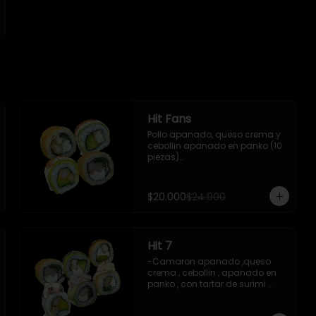
Hit Fans
Pollo apanado, queso crema y 
cebollin apanado en panko (10 
piezas)

- Camaron cocido, queso 
crema y cebollin apanado en 
panko (10 piezas)

$20.000
$24.900
- Camaron apanado y palta 
envuelto en palta con salsa 
acevichada y shishimi (10 
piezas)

Hit 7
- Pollo apanado y palta 
envuelto en palta con salsa 
-Camaron apanado ,queso 
acevichada y shishimi (10 
crema , cebollin , apanado en 
piezas)

panko , con tartar de surimi 
acevichado ,10 piezas

-Incluye 2 palitos 1 salsas de 
-Camaron apanado ,queso 
soya 1 salsas teriyaki ,1wasabi ,1 