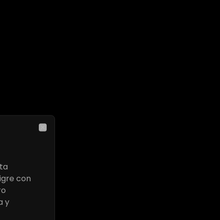
Close
ta
igre con
ro
a y