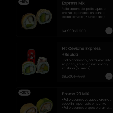
-
51
%
Express Mix
 -incluye 2 salsas de soya , 1 
salsa teriyaki , 1wasabi , 1 
Pollo apanado ,palta ,queso 
gengibre , 3 palitos .

crema , apanado en panko 
-Imagen referencial .
,salsa teriyaki ( 5 unidades)

Pollo apanado, palta , envuelto 
en sesamo (5 unidades)

incluye 1 salsa de soya de 15 ml
$4.900
$9.900
Hit Ceviche Express
+Bebida
-Pollo apanado , palta ,envuelto 
en palta , salsa acevichada y 
shishimi (5 Piezas)

-Camaron cocido , palta 
$8.500
$11.000
,ceviche mixto , salsa 
acevichada ( 5 Piezas)

-Incluye 1 bebida (coca cola 
zero), Y 2 Salsas de soya de 
-
20
%
15ml

Promo 20 MIX
- IMAGEN REFERENCIAL
-Pollo apanado , queso crema , 
cebollin , apanado en panko 

-Pollo apanado, queso crema , 
cebollin , envuelto en palta 
