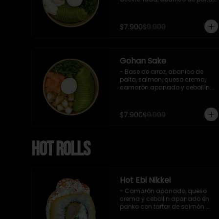
cebollín y queso crema.

Incluye : 1 salsa de soya
$7.900
$9.900
Gohan Sake
- Base de arroz, abanico de 
palta, salmon, queso crema, 
camarón apanado y cebollín.

   Incluye : 1 salsa de soya
$7.900
$9.900
Hot Rolls
Hot Ebi Nikkei
- Camarón apanado, queso 
crema y cebollin apanado en 
panko con tartar de salmón 
acevichado y shishimi (8 pzs).
