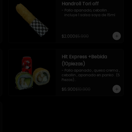
Handroll Tori off
- Pollo apanado, cebollin .

   incluye 1 salsa soya de 15ml
$2.000
$5.990
Hit Express +Bebida
(10piezas)
- Pollo apanado , queso crema , 
cebollin , apanado en panko . (5 
Piezas)

-Pollo apanado , queso crema , 
$6.900
$10.900
palta ,envuelto en palta , salsa 
teriyaki , sesamo .(5Piezas)

-incluye 2 salsa de soya de 
15ml .

-Incluye 1 bebida ( coca cola 
zero)

-Imagen referencial .