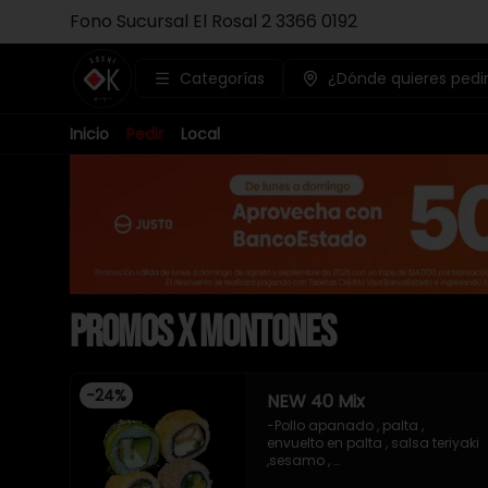
Fono Sucursal El Rosal 2 3366 0192
Categorías
¿Dónde quieres pedi
Inicio
Pedir
Local
Promos x Montones
-
24
%
NEW 40 Mix
-Pollo apanado , palta , 
envuelto en palta , salsa teriyaki 
,sesamo , 

-Pollo apanado , queso crema 