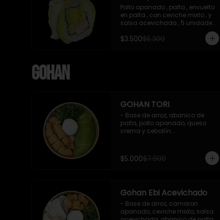
Pollo apanado , palta , envuelto 
en palta , con ceviche mixto , y 
salsa acevichada , 5 unidades 
, incluye 1 soya de 15 ml
$3.500
$6.300
Gohan
GOHAN TORI
- Base de arroz, abanico de 
palta, pollo apanado, queso 
crema y cebollín.

 Incluye : 1 salsa de soya
$5.000
$7.900
Gohan Ebi Acevichado
- Base de arroz, camaron 
apanado, ceviche mixto, salsa 
acevichada, abanico de palta, 