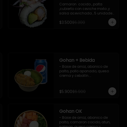
Camaron  cocido , palta 
,cubierto con ceviche mixto ,y 
salsa acevichada , 5 unidades 
, incluye 1 soya de 15 ml
$3.500
$6.300
Gohan + Bebida
- Base de arroz, abanico de 
palta, pollo apanado, queso 
crema y cebollín.

   Incluye 1 salsa de soya + 1 
bebida lata 350 ml (según 
disponibilidad)

$5.900
$6.900
**Imagen Referencial**
Gohan OK
- Base de arroz, abanico de 
palta, camaron cocido, atun, 
salmon, queso crema y 