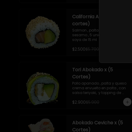
piezas

- Camaron apanado , queso 
crema , cebollin ,apanado en 
California Abokado x (5
panko , con surimi acevichado , 
10 piezas

cortes)
-Surimi acevichado ,queso 
crema , envuelto en cibulett , 10 
Salmon , palta , envuelto en 
piezas 

sesamo , 5 unidades , incluye 1 
-Pollo apanado , palta , queso 
soya de 15 ml
crema , apanado en panko , 10 
$2.500
$5.700
piezas
Tori Abokado x (5
Cortes)
Pollo apanado , palta y queso 
crema envuelto en palta , con 
salsa teriyaki,  y topping de 
sesamo , 5 unidades , incluye 1 
$2.900
$5.900
soya  de 15 ml
Abokado Ceviche x (5
Cortes)