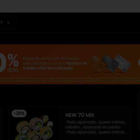
r?
-
26
%
NEW 70 MIX
-Pollo apanado , queso crema , 
cebollin , apanado en panko 

-Pollo apanado , queso crema , 
cebollin , apanado en panko 
