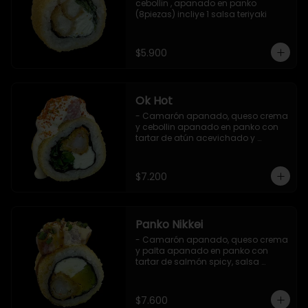
cebollin , apanado en panko 
(8piezas) incliye 1 salsa teriyaki
$5.900
Ok Hot
- Camarón apanado, queso crema 
y cebollin apanado en panko con 
tartar de atún acevichado y 
shichimi (8 pzs).

Incluye 1 salsa teriyaki.
$7.200
Panko Nikkei
- Camarón apanado, queso crema 
y palta apanado en panko con 
tartar de salmón spicy, salsa 
teriyaki, sésamo y ciboulette (8 pzs).

Incluye 1 salsa de soya.
$7.600