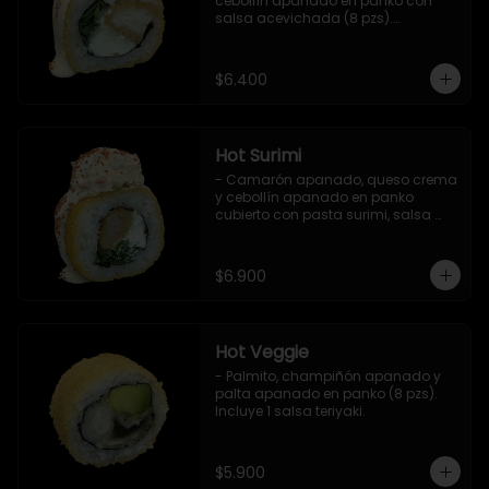
cebollín apanado en panko con 
salsa acevichada (8 pzs).

Incluye 1 salsa teriyaki.
$6.400
Hot Surimi
- Camarón apanado, queso crema 
y cebollín apanado en panko 
cubierto con pasta surimi, salsa 
acevichada y shichimi (8 pzs) 

Incluye 1 salsa teriyaki.
$6.900
Hot Veggie
- Palmito, champiñón apanado y 
palta apanado en panko (8 pzs).

Incluye 1 salsa teriyaki.
$5.900