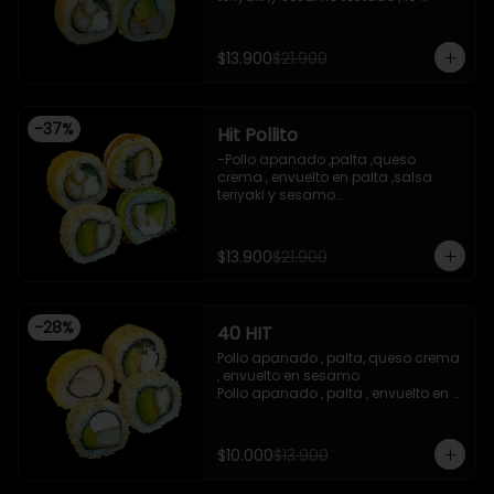
piezas

-Camaron apanado ,palta 
,envuelto en palta ,salsa 
$13.900
$21.900
acevichada ,y chichimi , 10 piezas

-Pollo apanado , palta , queso 
crema , apanado en panko , 10 
piezas
-
37
%
Hit Pollito
-Pollo apanado ,palta ,queso 
crema , envuelto en palta ,salsa 
teriyaki y sesamo

-Pollo apanado , palta , envuelto en 
sesamo

-Pollo apanado , cebollin , apanado 
$13.900
$21.900
en panko , salsa umami , salsa 
teriyaki

-Pollo apanado ,queso crema , 
cebollin , apanado en panko .

-
28
%
40 HIT
 -incluye 2 salsas de soya , 1 salsa 
teriyaki , 1wasabi , 1 gengibre , 3 
Pollo apanado , palta, queso crema 
palitos .

, envuelto en sesamo 

-Imagen referencial .
Pollo apanado , palta , envuelto en 
sesamo 

Palta , queso crema , cebollin , 
apanado en panko 

$10.000
$13.900
Kanikama , queso crema , 
apanado en panko