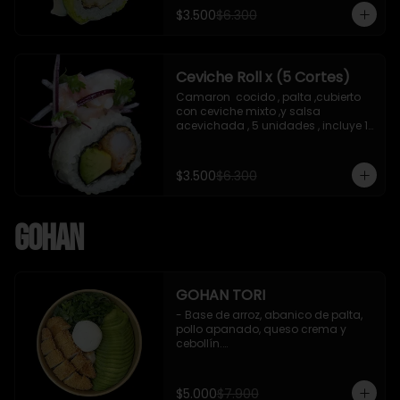
soya de 15 ml
$3.500
$6.300
Ceviche Roll x (5 Cortes)
Camaron  cocido , palta ,cubierto 
con ceviche mixto ,y salsa 
acevichada , 5 unidades , incluye 1 
soya de 15 ml
$3.500
$6.300
Gohan
GOHAN TORI
- Base de arroz, abanico de palta, 
pollo apanado, queso crema y 
cebollín.

 Incluye : 1 salsa de soya
$5.000
$7.900