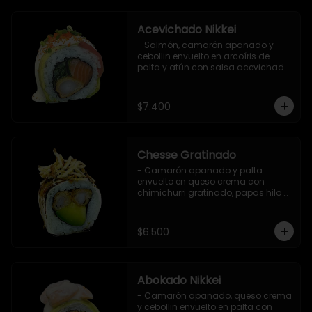
Acevichado Nikkei
- Salmón, camarón apanado y 
cebollin envuelto en arcoíris de 
palta y atún con salsa acevichada, 
masago y ciboulette (8 pzs).

Incluye 1 salsa de soya.
$7.400
Chesse Gratinado
- Camarón apanado y palta 
envuelto en queso crema con 
chimichurri gratinado, papas hilo y 
salsa teriyaki (8 pzs).

Incluye 1 salsa de soya.
$6.500
Abokado Nikkei
- Camarón apanado, queso crema 
y cebollin envuelto en palta con 