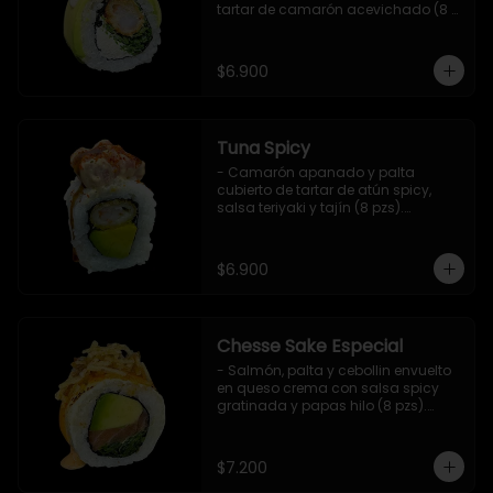
tartar de camarón acevichado (8 
pzs).

Incluye 1 salsa de soya.
$6.900
Tuna Spicy
- Camarón apanado y palta 
cubierto de tartar de atún spicy, 
salsa teriyaki y tajín (8 pzs).

Incluye 1 salsa de soya.
$6.900
Chesse Sake Especial
- Salmón, palta y cebollin envuelto 
en queso crema con salsa spicy 
gratinada y papas hilo (8 pzs).

Incluye 1 salsa de soya.
$7.200