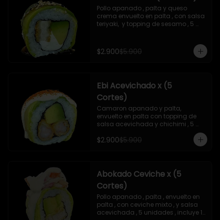
Pollo apanado , palta y queso 
crema envuelto en palta , con salsa 
teriyaki,  y topping de sesamo , 5 
unidades , incluye 1 soya  de 15 ml
$2.900
$5.900
Ebi Acevichado x (5
Cortes)
Camaron apanado y palta, 
envuelto en palta con topping de 
salsa acevichada y chichimi , 5 
unidades , incluye 1 soya de 15 ml
$2.900
$5.900
Abokado Ceviche x (5
Cortes)
Pollo apanado , palta , envuelto en 
palta , con ceviche mixto , y salsa 
acevichada , 5 unidades , incluye 1 