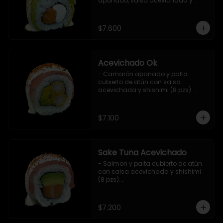
apanado, salsa acevichada y 
shichimi (8 pzs).

Incluye 1 salsa de soya.
$7.600
Acevichado Ok
- Camarón apanado y palta 
cubierto de atún con salsa 
acevichada y shishimi (8 pzs). 
Incluye 1 salsa de soya.
$7.100
Sake Tuna Acevichado
- Salmon y palta cubierto de atún 
con salsa acevichada y shishimi 
(8 pzs).

Incluye 1 salsa de soya.
$7.200