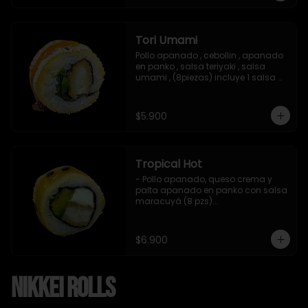
Tori Umami
Pollo apanado , cebollin , apanado 
en panko , salsa teriyaki , salsa 
umami , (8piezas) incluye 1 salsa 
teriyaki
$5.900
Tropical Hot
- Pollo apanado, queso crema y 
palta apanado en panko con salsa 
maracuyá (8 pzs).

Incluye 1 salsa teriyaki.
$6.900
Nikkei Rolls