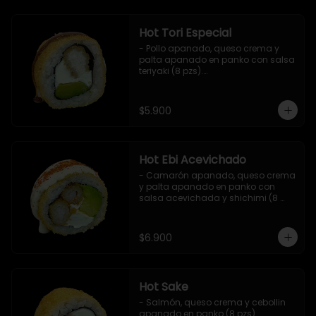
Hot Tori Especial
- Pollo apanado, queso crema y 
palta apanado en panko con salsa 
teriyaki (8 pzs).

Incluye 1 salsa de soya.
$5.900
Hot Ebi Acevichado
- Camarón apanado, queso crema 
y palta apanado en panko con 
salsa acevichada y shichimi (8 
pzs).

Incluye 1 salsa teriyaki.
$6.900
Hot Sake
- Salmón, queso crema y cebollin 
apanado en panko (8 pzs).
