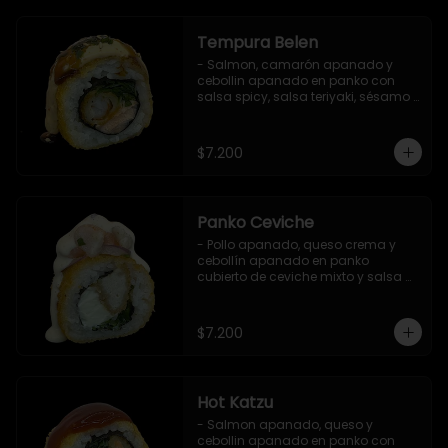
Tempura Belen
- Salmon, camarón apanado y 
cebollin apanado en panko con 
salsa spicy, salsa teriyaki, sésamo 
y ciboulette (8 pzs).

Incluye 1 salsa de soya.
$7.200
Panko Ceviche
- Pollo apanado, queso crema y 
cebollín apanado en panko 
cubierto de ceviche mixto y salsa 
acevichada (8 pzs).

Incluye 1 salsa teriyaki.
$7.200
Hot Katzu
- Salmon apanado, queso y 
cebollin apanado en panko con 