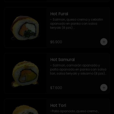
Hot Furai
- Salmon, queso crema y cebollin 
apanado en panko con salsa 
teriyaki (8 pzs).

Incluye 1 salsa de soya.
$6.900
Hot Samurai
- Salmon, camarón apanado y 
palta apanado en panko con salsa 
tari, salsa teriyaki y sésamo (8 pzs).

Incluye 1 salsa de soya.
$7.600
Hot Tori
-Pollo apanado ,queso crema , 