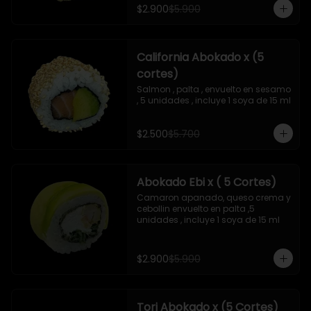
$2.900
$5.900
California Abokado x (5
cortes)
Salmon , palta , envuelto en sesamo 
, 5 unidades , incluye 1 soya de 15 ml
$2.500
$5.700
Abokado Ebi x ( 5 Cortes)
Camaron apanado, queso crema y 
cebollin envuelto en palta ,5 
unidades , incluye 1 soya de 15 ml
$2.900
$5.900
Tori Abokado x (5 Cortes)