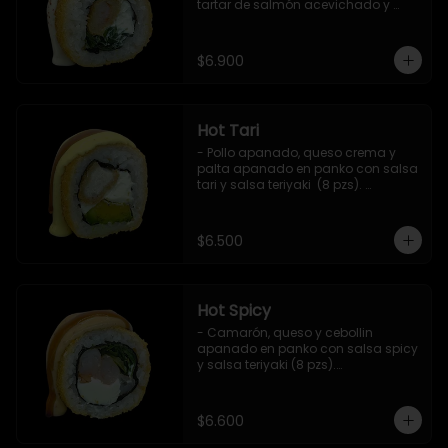
tartar de salmón acevichado y 
shishimi (8 pzs).

Incluye 1 salsa teriyaki.
$6.900
Hot Tari
- Pollo apanado, queso crema y 
palta apanado en panko con salsa 
tari y salsa teriyaki  (8 pzs). 

Incluye 1 salsa de soya.
$6.500
Hot Spicy
- Camarón, queso y cebollin 
apanado en panko con salsa spicy 
y salsa teriyaki (8 pzs).

Incluye 1 salsa de soya.
$6.600