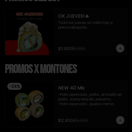
OK JUEVES!🔥
Todo los jueves un rollito top a 
precio rebajado. 

- Pollo apanado , queso crema y 
cebollin apanado en panko 
cubierto de ceviche mixto y salsa 
$3.900
$5.900
acevichada 8 piezas , incluye 1 
soya de 15 ml

Promos x Montones
*Incluye 1 salsa de soya*
-
24
%
NEW 40 Mix
-Pollo apanado , palta , envuelto en 
palta , salsa teriyaki ,sesamo , 

-Pollo apanado , queso crema 
,cebollin , apanado en panko .

-Palta , queso crema , cebollin , 
apanado en panko .

$12.900
$16.900
-Kanikama , palta , cebollin , 
envuelto en sesamo.
