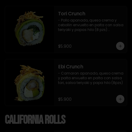
Tori Crunch
- Pollo apanado, queso crema y 
cebollin envuelto en palta con salsa 
teriyaki y papas hilo (8 pzs).

Incluye 1 salsa de soya.
$5.900
Ebi Crunch
- Camaron apanado, queso crema 
y palta envuelto en palta con salsa 
tari, salsa teriyaki y papa hilo (8pzs)
$5.900
California Rolls