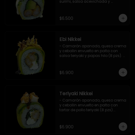
surimi, salsa acevichada y 
ciboulette (8 pzs).

Incluye 1 salsa de soya.
$6.500
Ebi Nikkei
- Camarón apanado, queso crema 
y cebollin envuelto en palta con 
salsa teriyaki y papas hilo (8 pzs). 

Incluye 1 salsa de soya.
$6.900
Teriyaki Nikkei
- Camarón apanado, queso crema 
y cebollin envuelto en palta con 
tartar de pollo teriyaki (8 pzs).

Incluye 1 salsa de soya.
$6.900