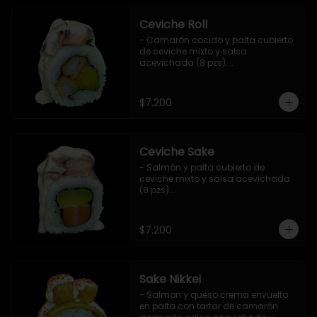
Ceviche Roll
- Camarón cocido y palta cubierto 
de ceviche mixto y salsa 
acevichada (8 pzs). 

Incluye 1 salsa de soya.
$7.200
Ceviche Sake
- Salmón y palta cubierto de 
ceviche mixto y salsa acevichada 
(8 pzs).

Incluye 1 salsa de soya.
$7.200
Sake Nikkei
- Salmon y queso crema envuelto 
en palta con tartar de camarón 