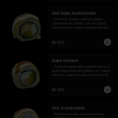
Hot Sake Acevichado
- Salmon, queso crema y palta 
apanado en panko con de salsa 
acevichada y salsa teriyaki (8 pzs).

Incluye 1 salsa de soya.
$6.900
Sake Umami
- Salmón apanado, queso crema y 
palta apanado en panko con salsa 
umami, salsa teriyaki y shishimi (8 
pzs).

Incluye 1 salsa de soya.
$6.900
Hot Acevichado
- Pollo apanado, queso crema y 