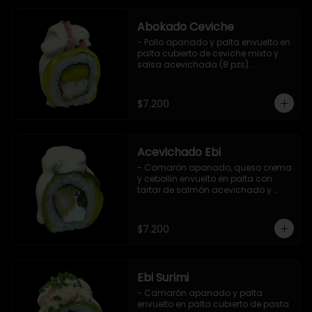
Abokado Ceviche
- Pollo apanado y palta envuelto en 
palta cubierto de ceviche mixto y 
salsa acevichada (8 pzs). 

Incluye 1 salsa de soya.
$7.200
Acevichado Ebi
- Camarón apanado, queso crema 
y cebollin envuelto en palta con 
tartar de salmón acevichado y 
shishimi (8 pzs).

Incluye 1 salsa de soya.
$7.200
Ebi Surimi
- Camarón apanado y palta 
envuelto en palta cubierto de pasta 