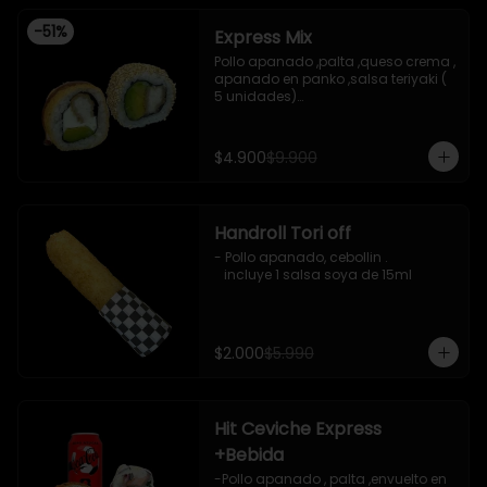
-
51
%
Express Mix
Pollo apanado ,palta ,queso crema , 
apanado en panko ,salsa teriyaki ( 
5 unidades)

Pollo apanado, palta , envuelto en 
sesamo (5 unidades)

incluye 1 salsa de soya de 15 ml
$4.900
$9.900
Handroll Tori off
- Pollo apanado, cebollin .

   incluye 1 salsa soya de 15ml
$2.000
$5.990
Hit Ceviche Express
+Bebida
-Pollo apanado , palta ,envuelto en 