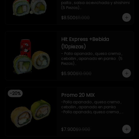
palta , salsa acevichada y shishimi 
(5 Piezas)

-Camaron cocido , palta ,ceviche 
$8.500
$11.000
mixto , salsa acevichada ( 5 Piezas)

-Incluye 1 bebida (coca cola zero), Y 
2 Salsas de soya de 15ml

- IMAGEN REFERENCIAL
Hit Express +Bebida
(10piezas)
- Pollo apanado , queso crema , 
cebollin , apanado en panko . (5 
Piezas)

-Pollo apanado , queso crema , 
$6.900
$10.900
palta ,envuelto en palta , salsa 
teriyaki , sesamo .(5Piezas)

-incluye 2 salsa de soya de 15ml .

-Incluye 1 bebida ( coca cola zero)

-
20
%
-Imagen referencial .
Promo 20 MIX
-Pollo apanado , queso crema , 
cebollin , apanado en panko 

-Pollo apanado, queso crema , 
cebollin , envuelto en palta 

-imagen referencial

-incluye 1 salsa de soya , 1 salsa 
$7.900
$9.900
teriyaki