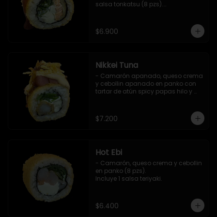
salsa tonkatsu (8 pzs).

Incluye 1 salsa teriyaki.
$6.900
Nikkei Tuna
- Camarón apanado, queso crema 
y cebollin apanado en panko con 
tartar de atún spicy papas hilo y 
salsa teriyaki (8 pzs).

Incluye 1 salsa de soya.
$7.200
Hot Ebi
- Camarón, queso crema y cebollin 
en panko (8 pzs). 

Incluye 1 salsa teriyaki.
$6.400