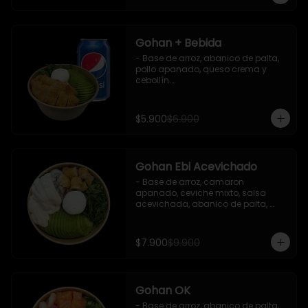
Gohan + Bebida
- Base de arroz, abanico de palta, 
pollo apanado, queso crema y 
cebollín.

   Incluye 1 salsa de soya + 1 bebida 
lata 350 ml (según disponibilidad)

$5.900
$6.900
**Imagen Referencial**
Gohan Ebi Acevichado
- Base de arroz, camaron 
apanado, ceviche mixto, salsa 
acevichada, abanico de palta, 
cebollín y queso crema.

Incluye : 1 salsa de soya
$7.900
$9.900
Gohan OK
- Base de arroz, abanico de palta, 