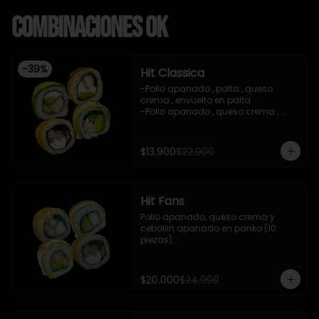
Combinaciones OK
-
39
%
Hit Classica
-Pollo apanado , palta , queso 
crema , envuelto en palta 

-Pollo apanado , queso crema , 
palta , apanado en panko , salsa 
teriyaki 

-Camaron cocido ,queso crema , 
$13.900
$22.900
cebollin , apanado en panko .

-Pasta de surimi , palta , cebollin 
,envuelto en palta ,salsa tari , salsa 
teriyaki .

Hit Fans
-incluye 2 salsas de soya , 1 salsa 
teriyaki , 1 gengibre , 1 wasabi , 3 
Pollo apanado, queso crema y 
palitos.

cebollin apanado en panko (10 
-imagen referencial
piezas)

- Camaron cocido, queso crema y 
cebollin apanado en panko (10 
piezas)

$20.000
$24.900
- Camaron apanado y palta 
envuelto en palta con salsa 
acevichada y shishimi (10 piezas)
