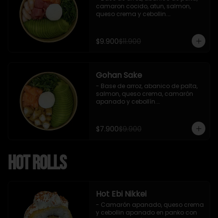
camaron cocido, atun, salmon, 
queso crema y cebollin.

 Incluye : 1 salsa de soya
$9.900
$11.900
Gohan Sake
- Base de arroz, abanico de palta, 
salmon, queso crema, camarón 
apanado y cebollín.

   Incluye : 1 salsa de soya
$7.900
$9.900
Hot Rolls
Hot Ebi Nikkei
- Camarón apanado, queso crema 
y cebollin apanado en panko con 