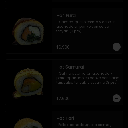
Hot Furai
- Salmon, queso crema y cebollin 
apanado en panko con salsa 
teriyaki (8 pzs).

Incluye 1 salsa de soya.
$6.900
Hot Samurai
- Salmon, camarón apanado y 
palta apanado en panko con salsa 
tari, salsa teriyaki y sésamo (8 pzs).

Incluye 1 salsa de soya.
$7.600
Hot Tori
-Pollo apanado ,queso crema , 