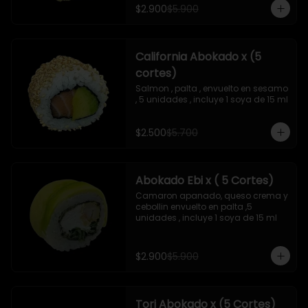
$2.900
$5.900
California Abokado x (5
cortes)
Salmon , palta , envuelto en sesamo 
, 5 unidades , incluye 1 soya de 15 ml
$2.500
$5.700
Abokado Ebi x ( 5 Cortes)
Camaron apanado, queso crema y 
cebollin envuelto en palta ,5 
unidades , incluye 1 soya de 15 ml
$2.900
$5.900
Tori Abokado x (5 Cortes)