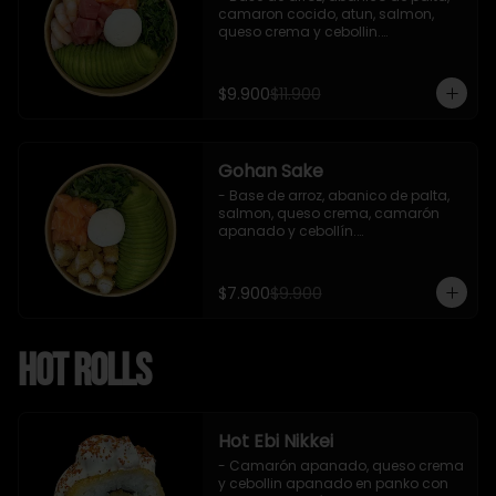
camaron cocido, atun, salmon, 
queso crema y cebollin.

 Incluye : 1 salsa de soya
$9.900
$11.900
Gohan Sake
- Base de arroz, abanico de palta, 
salmon, queso crema, camarón 
apanado y cebollín.

   Incluye : 1 salsa de soya
$7.900
$9.900
Hot Rolls
Hot Ebi Nikkei
- Camarón apanado, queso crema 
y cebollin apanado en panko con 