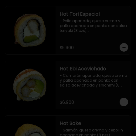
Hot Tori Especial
- Pollo apanado, queso crema y 
palta apanado en panko con salsa 
teriyaki (8 pzs).

Incluye 1 salsa de soya.
$5.900
Hot Ebi Acevichado
- Camarón apanado, queso crema 
y palta apanado en panko con 
salsa acevichada y shichimi (8 
pzs).

Incluye 1 salsa teriyaki.
$6.900
Hot Sake
- Salmón, queso crema y cebollin 
apanado en panko (8 pzs).
