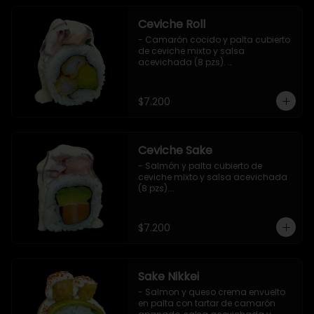
Ceviche Roll
- Camarón cocido y palta cubierto 
de ceviche mixto y salsa 
acevichada (8 pzs). 

Incluye 1 salsa de soya.
$7.200
Ceviche Sake
- Salmón y palta cubierto de 
ceviche mixto y salsa acevichada 
(8 pzs).

Incluye 1 salsa de soya.
$7.200
Sake Nikkei
- Salmon y queso crema envuelto 
en palta con tartar de camarón 