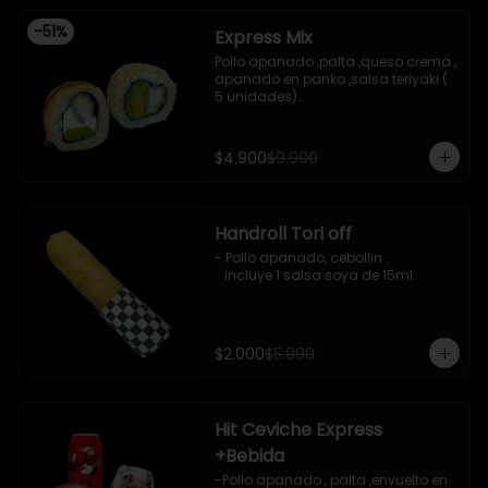
-
51
%
Express Mix
Pollo apanado ,palta ,queso crema , 
apanado en panko ,salsa teriyaki ( 
5 unidades)

Pollo apanado, palta , envuelto en 
sesamo (5 unidades)

incluye 1 salsa de soya de 15 ml
$4.900
$9.900
Handroll Tori off
- Pollo apanado, cebollin .

   incluye 1 salsa soya de 15ml
$2.000
$5.990
Hit Ceviche Express
+Bebida
-Pollo apanado , palta ,envuelto en 