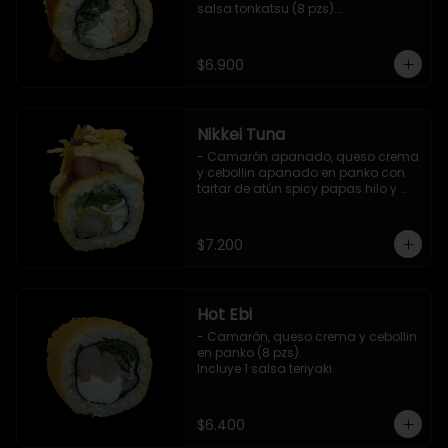
salsa tonkatsu (8 pzs).

Incluye 1 salsa teriyaki.
$6.900
Nikkei Tuna
- Camarón apanado, queso crema 
y cebollin apanado en panko con 
tartar de atún spicy papas hilo y 
salsa teriyaki (8 pzs).

Incluye 1 salsa de soya.
$7.200
Hot Ebi
- Camarón, queso crema y cebollin 
en panko (8 pzs). 

Incluye 1 salsa teriyaki.
$6.400