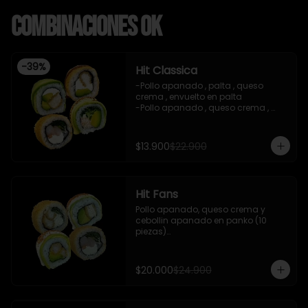
Combinaciones OK
-
39
%
Hit Classica
-Pollo apanado , palta , queso 
crema , envuelto en palta 

-Pollo apanado , queso crema , 
palta , apanado en panko , salsa 
teriyaki 

-Camaron cocido ,queso crema , 
$13.900
$22.900
cebollin , apanado en panko .

-Pasta de surimi , palta , cebollin 
,envuelto en palta ,salsa tari , salsa 
teriyaki .

Hit Fans
-incluye 2 salsas de soya , 1 salsa 
teriyaki , 1 gengibre , 1 wasabi , 3 
Pollo apanado, queso crema y 
palitos.

cebollin apanado en panko (10 
-imagen referencial
piezas)

- Camaron cocido, queso crema y 
cebollin apanado en panko (10 
piezas)

$20.000
$24.900
- Camaron apanado y palta 
envuelto en palta con salsa 
acevichada y shishimi (10 piezas)
