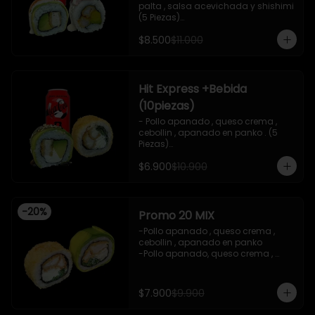
palta , salsa acevichada y shishimi 
(5 Piezas)

-Camaron cocido , palta ,ceviche 
$8.500
$11.000
mixto , salsa acevichada ( 5 Piezas)

-Incluye 1 bebida (coca cola zero), Y 
2 Salsas de soya de 15ml

- IMAGEN REFERENCIAL
Hit Express +Bebida
(10piezas)
- Pollo apanado , queso crema , 
cebollin , apanado en panko . (5 
Piezas)

-Pollo apanado , queso crema , 
$6.900
$10.900
palta ,envuelto en palta , salsa 
teriyaki , sesamo .(5Piezas)

-incluye 2 salsa de soya de 15ml .

-Incluye 1 bebida ( coca cola zero)

-
20
%
-Imagen referencial .
Promo 20 MIX
-Pollo apanado , queso crema , 
cebollin , apanado en panko 

-Pollo apanado, queso crema , 
cebollin , envuelto en palta 

-imagen referencial

-incluye 1 salsa de soya , 1 salsa 
$7.900
$9.900
teriyaki