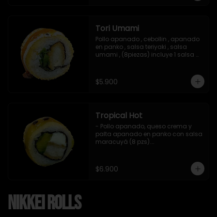
Tori Umami
Pollo apanado , cebollin , apanado 
en panko , salsa teriyaki , salsa 
umami , (8piezas) incluye 1 salsa 
teriyaki
$5.900
Tropical Hot
- Pollo apanado, queso crema y 
palta apanado en panko con salsa 
maracuyá (8 pzs).

Incluye 1 salsa teriyaki.
$6.900
Nikkei Rolls