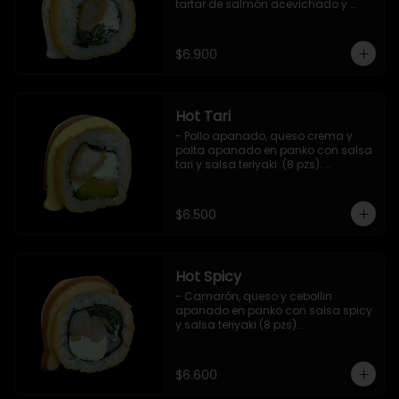
tartar de salmón acevichado y 
shishimi (8 pzs).

Incluye 1 salsa teriyaki.
$6.900
Hot Tari
- Pollo apanado, queso crema y 
palta apanado en panko con salsa 
tari y salsa teriyaki  (8 pzs). 

Incluye 1 salsa de soya.
$6.500
Hot Spicy
- Camarón, queso y cebollin 
apanado en panko con salsa spicy 
y salsa teriyaki (8 pzs).

Incluye 1 salsa de soya.
$6.600