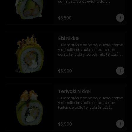
surimi, salsa acevichada y 
ciboulette (8 pzs).

Incluye 1 salsa de soya.
$6.500
Ebi Nikkei
- Camarón apanado, queso crema 
y cebollin envuelto en palta con 
salsa teriyaki y papas hilo (8 pzs). 

Incluye 1 salsa de soya.
$6.900
Teriyaki Nikkei
- Camarón apanado, queso crema 
y cebollin envuelto en palta con 
tartar de pollo teriyaki (8 pzs).

Incluye 1 salsa de soya.
$6.900