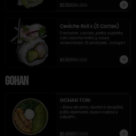
soya de 15 ml
$3.500
$6.300
Ceviche Roll x (5 Cortes)
Camaron  cocido , palta ,cubierto 
con ceviche mixto ,y salsa 
acevichada , 5 unidades , incluye 1 
soya de 15 ml
$3.500
$6.300
Gohan
GOHAN TORI
- Base de arroz, abanico de palta, 
pollo apanado, queso crema y 
cebollín.

 Incluye : 1 salsa de soya
$5.000
$7.900