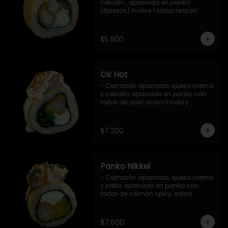
cebollin , apanado en panko 
(8piezas) incliye 1 salsa teriyaki
$5.900
Ok Hot
- Camarón apanado, queso crema 
y cebollin apanado en panko con 
tartar de atún acevichado y 
shichimi (8 pzs).

Incluye 1 salsa teriyaki.
$7.200
Panko Nikkei
- Camarón apanado, queso crema 
y palta apanado en panko con 
tartar de salmón spicy, salsa 
teriyaki, sésamo y ciboulette (8 pzs).

Incluye 1 salsa de soya.
$7.600