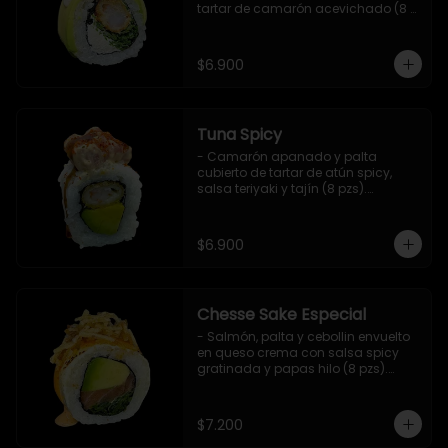
tartar de camarón acevichado (8 
pzs).

Incluye 1 salsa de soya.
$6.900
Tuna Spicy
- Camarón apanado y palta 
cubierto de tartar de atún spicy, 
salsa teriyaki y tajín (8 pzs).

Incluye 1 salsa de soya.
$6.900
Chesse Sake Especial
- Salmón, palta y cebollin envuelto 
en queso crema con salsa spicy 
gratinada y papas hilo (8 pzs).

Incluye 1 salsa de soya.
$7.200