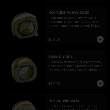
Hot Sake Acevichado
- Salmon, queso crema y palta 
apanado en panko con de salsa 
acevichada y salsa teriyaki (8 pzs).

Incluye 1 salsa de soya.
$6.900
Sake Umami
- Salmón apanado, queso crema y 
palta apanado en panko con salsa 
umami, salsa teriyaki y shishimi (8 
pzs).

Incluye 1 salsa de soya.
$6.900
Hot Acevichado
- Pollo apanado, queso crema y 