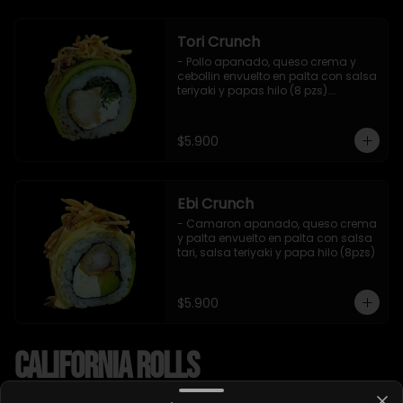
Tori Crunch
- Pollo apanado, queso crema y 
cebollin envuelto en palta con salsa 
teriyaki y papas hilo (8 pzs).

Incluye 1 salsa de soya.
$5.900
Ebi Crunch
- Camaron apanado, queso crema 
y palta envuelto en palta con salsa 
tari, salsa teriyaki y papa hilo (8pzs)
$5.900
California Rolls