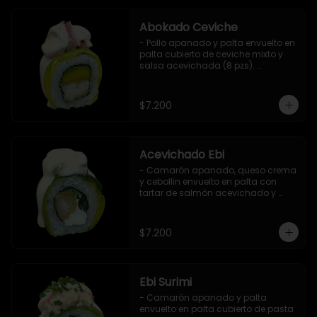
Abokado Ceviche
- Pollo apanado y palta envuelto en 
palta cubierto de ceviche mixto y 
salsa acevichada (8 pzs). 

Incluye 1 salsa de soya.
$7.200
Acevichado Ebi
- Camarón apanado, queso crema 
y cebollin envuelto en palta con 
tartar de salmón acevichado y 
shishimi (8 pzs).

Incluye 1 salsa de soya.
$7.200
Ebi Surimi
- Camarón apanado y palta 
envuelto en palta cubierto de pasta 