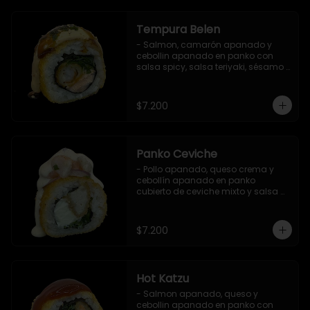
Tempura Belen
- Salmon, camarón apanado y 
cebollin apanado en panko con 
salsa spicy, salsa teriyaki, sésamo 
y ciboulette (8 pzs).

Incluye 1 salsa de soya.
$7.200
Panko Ceviche
- Pollo apanado, queso crema y 
cebollín apanado en panko 
cubierto de ceviche mixto y salsa 
acevichada (8 pzs).

Incluye 1 salsa teriyaki.
$7.200
Hot Katzu
- Salmon apanado, queso y 
cebollin apanado en panko con 