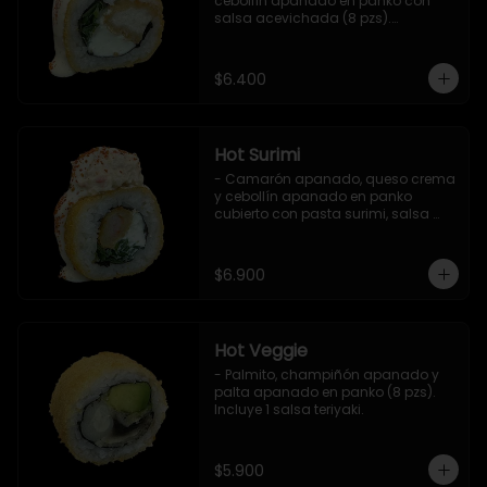
cebollín apanado en panko con 
salsa acevichada (8 pzs).

Incluye 1 salsa teriyaki.
$6.400
Hot Surimi
- Camarón apanado, queso crema 
y cebollín apanado en panko 
cubierto con pasta surimi, salsa 
acevichada y shichimi (8 pzs) 

Incluye 1 salsa teriyaki.
$6.900
Hot Veggie
- Palmito, champiñón apanado y 
palta apanado en panko (8 pzs).

Incluye 1 salsa teriyaki.
$5.900