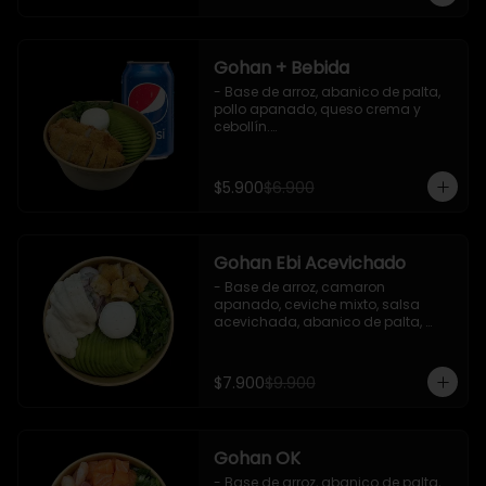
Gohan + Bebida
- Base de arroz, abanico de palta, 
pollo apanado, queso crema y 
cebollín.

   Incluye 1 salsa de soya + 1 bebida 
lata 350 ml (según disponibilidad)

$5.900
$6.900
**Imagen Referencial**
Gohan Ebi Acevichado
- Base de arroz, camaron 
apanado, ceviche mixto, salsa 
acevichada, abanico de palta, 
cebollín y queso crema.

Incluye : 1 salsa de soya
$7.900
$9.900
Gohan OK
- Base de arroz, abanico de palta, 