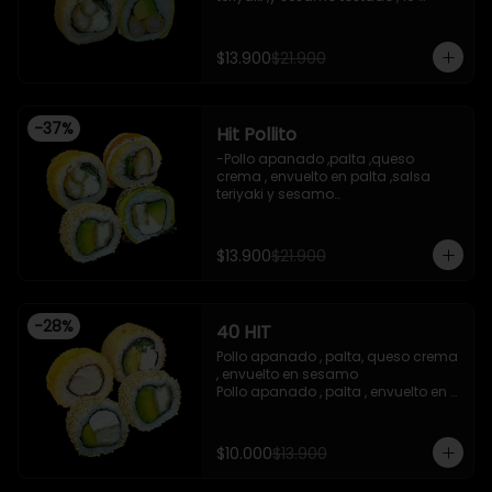
piezas

-Camaron apanado ,palta 
,envuelto en palta ,salsa 
$13.900
$21.900
acevichada ,y chichimi , 10 piezas

-Pollo apanado , palta , queso 
crema , apanado en panko , 10 
piezas
-
37
%
Hit Pollito
-Pollo apanado ,palta ,queso 
crema , envuelto en palta ,salsa 
teriyaki y sesamo

-Pollo apanado , palta , envuelto en 
sesamo

-Pollo apanado , cebollin , apanado 
$13.900
$21.900
en panko , salsa umami , salsa 
teriyaki

-Pollo apanado ,queso crema , 
cebollin , apanado en panko .

-
28
%
40 HIT
 -incluye 2 salsas de soya , 1 salsa 
teriyaki , 1wasabi , 1 gengibre , 3 
Pollo apanado , palta, queso crema 
palitos .

, envuelto en sesamo 

-Imagen referencial .
Pollo apanado , palta , envuelto en 
sesamo 

Palta , queso crema , cebollin , 
apanado en panko 

$10.000
$13.900
Kanikama , queso crema , 
apanado en panko