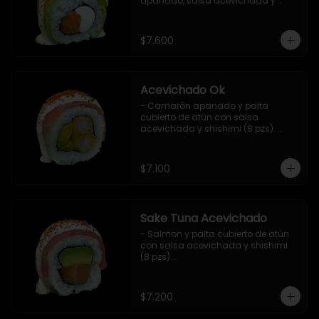
apanado, salsa acevichada y 
shichimi (8 pzs).

Incluye 1 salsa de soya.
$7.600
Acevichado Ok
- Camarón apanado y palta 
cubierto de atún con salsa 
acevichada y shishimi (8 pzs). 
Incluye 1 salsa de soya.
$7.100
Sake Tuna Acevichado
- Salmon y palta cubierto de atún 
con salsa acevichada y shishimi 
(8 pzs).

Incluye 1 salsa de soya.
$7.200