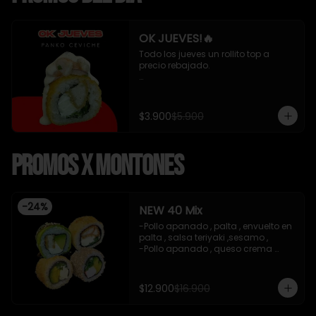
OK JUEVES!🔥
Todo los jueves un rollito top a 
precio rebajado. 

- Pollo apanado , queso crema y 
cebollin apanado en panko 
cubierto de ceviche mixto y salsa 
$3.900
$5.900
acevichada 8 piezas , incluye 1 
soya de 15 ml

Promos x Montones
*Incluye 1 salsa de soya*
-
24
%
NEW 40 Mix
-Pollo apanado , palta , envuelto en 
palta , salsa teriyaki ,sesamo , 

-Pollo apanado , queso crema 
,cebollin , apanado en panko .

-Palta , queso crema , cebollin , 
apanado en panko .

$12.900
$16.900
-Kanikama , palta , cebollin , 
envuelto en sesamo.
