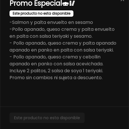
Promo Especial🍣🥢
California Black
- Pollo apanado, champiñon 
Este producto no esta disponible
apanado y palta envuelto en 
-Salmon y palta envuelto en sesamo
sesamo y ciboulette con salsa tari 
(8 pzs).

-Pollo apanado, queso crema y palta envuelto
Incluye 1 salsa de soya.
en palta con salsa teriyaki y sesamo.
$5.600
- Pollo apanado, queso crema y palta apanado
apanado en panko en palta con salsa teriyaki.
- Pollo apanado, queso crema y cebollin
California Acevichado
apanado en panko con salsa acevichada.
- Pollo apanado, palta y pepino, 
envuelto en sésamo con salsa 
Incluye 2 palitos, 2 salsa de soya 1 teriyaki.
acevichada y shichimi (8 pzs). 

Promo sin cambios ni sujeta a descuento.
Incluye 1 salsa de soya.
$5.200
California Chesse
- Salmon, queso crema y cebollin 
Este producto no esta disponible
envuelto en sésamo (8 pzs). 

Incluye 1 salsa teriyaki.