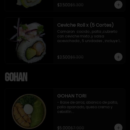
soya de 15 ml
$3.500
$6.300
Ceviche Roll x (5 Cortes)
Camaron  cocido , palta ,cubierto 
con ceviche mixto ,y salsa 
acevichada , 5 unidades , incluye 1 
soya de 15 ml
$3.500
$6.300
Gohan
GOHAN TORI
- Base de arroz, abanico de palta, 
pollo apanado, queso crema y 
cebollín.

 Incluye : 1 salsa de soya
$5.000
$7.900