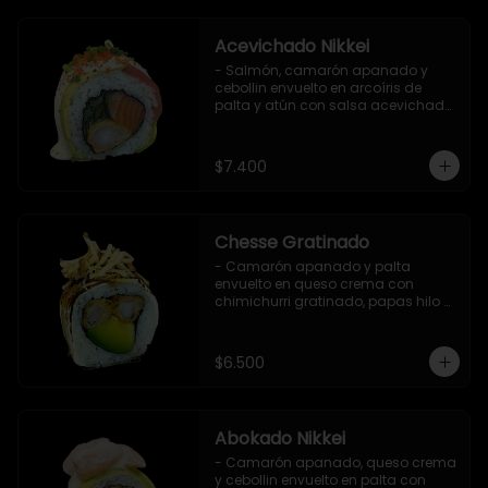
Acevichado Nikkei
- Salmón, camarón apanado y 
cebollin envuelto en arcoíris de 
palta y atún con salsa acevichada, 
masago y ciboulette (8 pzs).

Incluye 1 salsa de soya.
$7.400
Chesse Gratinado
- Camarón apanado y palta 
envuelto en queso crema con 
chimichurri gratinado, papas hilo y 
salsa teriyaki (8 pzs).

Incluye 1 salsa de soya.
$6.500
Abokado Nikkei
- Camarón apanado, queso crema 
y cebollin envuelto en palta con 