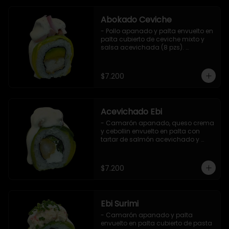
Abokado Ceviche
- Pollo apanado y palta envuelto en 
palta cubierto de ceviche mixto y 
salsa acevichada (8 pzs). 

Incluye 1 salsa de soya.
$7.200
Acevichado Ebi
- Camarón apanado, queso crema 
y cebollin envuelto en palta con 
tartar de salmón acevichado y 
shishimi (8 pzs).

Incluye 1 salsa de soya.
$7.200
Ebi Surimi
- Camarón apanado y palta 
envuelto en palta cubierto de pasta 