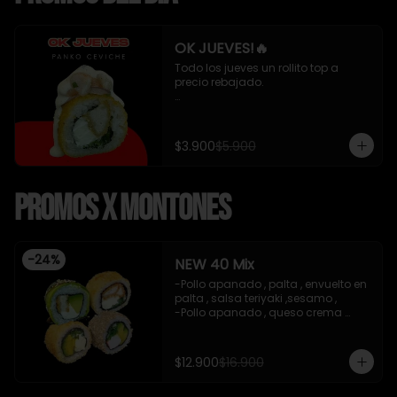
OK JUEVES!🔥
Todo los jueves un rollito top a 
precio rebajado. 

- Pollo apanado , queso crema y 
cebollin apanado en panko 
cubierto de ceviche mixto y salsa 
$3.900
$5.900
acevichada 8 piezas , incluye 1 
soya de 15 ml

Promos x Montones
*Incluye 1 salsa de soya*
-
24
%
NEW 40 Mix
-Pollo apanado , palta , envuelto en 
palta , salsa teriyaki ,sesamo , 

-Pollo apanado , queso crema 
,cebollin , apanado en panko .

-Palta , queso crema , cebollin , 
apanado en panko .

$12.900
$16.900
-Kanikama , palta , cebollin , 
envuelto en sesamo.
