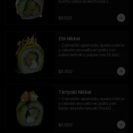
surimi, salsa acevichada y 
ciboulette (8 pzs).

Incluye 1 salsa de soya.
$6.500
Ebi Nikkei
- Camarón apanado, queso crema 
y cebollin envuelto en palta con 
salsa teriyaki y papas hilo (8 pzs). 

Incluye 1 salsa de soya.
$6.900
Teriyaki Nikkei
- Camarón apanado, queso crema 
y cebollin envuelto en palta con 
tartar de pollo teriyaki (8 pzs).

Incluye 1 salsa de soya.
$6.900