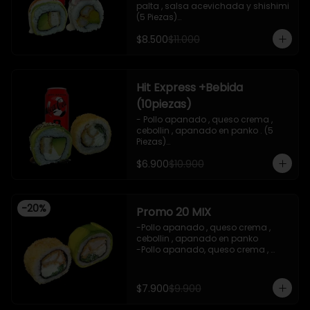
palta , salsa acevichada y shishimi 
(5 Piezas)

-Camaron cocido , palta ,ceviche 
$8.500
$11.000
mixto , salsa acevichada ( 5 Piezas)

-Incluye 1 bebida (coca cola zero), Y 
2 Salsas de soya de 15ml

- IMAGEN REFERENCIAL
Hit Express +Bebida
(10piezas)
- Pollo apanado , queso crema , 
cebollin , apanado en panko . (5 
Piezas)

-Pollo apanado , queso crema , 
$6.900
$10.900
palta ,envuelto en palta , salsa 
teriyaki , sesamo .(5Piezas)

-incluye 2 salsa de soya de 15ml .

-Incluye 1 bebida ( coca cola zero)

-
20
%
-Imagen referencial .
Promo 20 MIX
-Pollo apanado , queso crema , 
cebollin , apanado en panko 

-Pollo apanado, queso crema , 
cebollin , envuelto en palta 

-imagen referencial

-incluye 1 salsa de soya , 1 salsa 
$7.900
$9.900
teriyaki