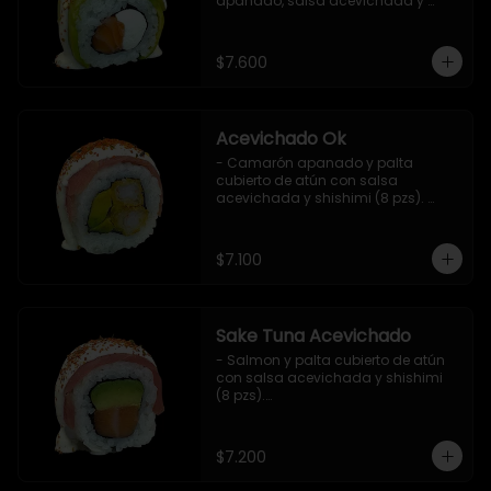
apanado, salsa acevichada y 
shichimi (8 pzs).

Incluye 1 salsa de soya.
$7.600
Acevichado Ok
- Camarón apanado y palta 
cubierto de atún con salsa 
acevichada y shishimi (8 pzs). 
Incluye 1 salsa de soya.
$7.100
Sake Tuna Acevichado
- Salmon y palta cubierto de atún 
con salsa acevichada y shishimi 
(8 pzs).

Incluye 1 salsa de soya.
$7.200