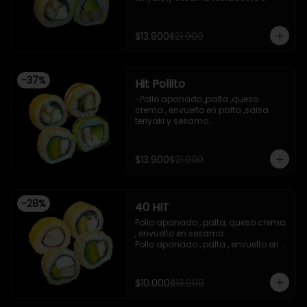
piezas

-Camaron apanado ,palta 
,envuelto en palta ,salsa 
$13.900
$21.900
acevichada ,y chichimi , 10 piezas

-Pollo apanado , palta , queso 
crema , apanado en panko , 10 
piezas
-
37
%
Hit Pollito
-Pollo apanado ,palta ,queso 
crema , envuelto en palta ,salsa 
teriyaki y sesamo

-Pollo apanado , palta , envuelto en 
sesamo

-Pollo apanado , cebollin , apanado 
$13.900
$21.900
en panko , salsa umami , salsa 
teriyaki

-Pollo apanado ,queso crema , 
cebollin , apanado en panko .

-
28
%
40 HIT
 -incluye 2 salsas de soya , 1 salsa 
teriyaki , 1wasabi , 1 gengibre , 3 
Pollo apanado , palta, queso crema 
palitos .

, envuelto en sesamo 

-Imagen referencial .
Pollo apanado , palta , envuelto en 
sesamo 

Palta , queso crema , cebollin , 
apanado en panko 

$10.000
$13.900
Kanikama , queso crema , 
apanado en panko