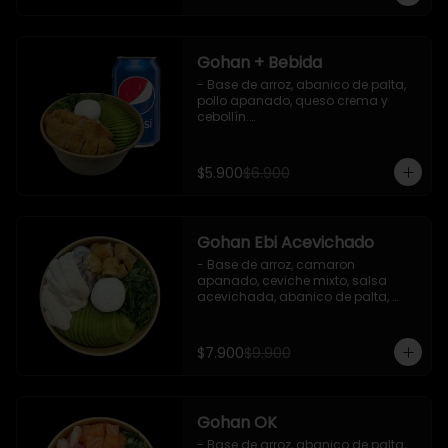
Gohan + Bebida
- Base de arroz, abanico de palta, 
pollo apanado, queso crema y 
cebollín.

   Incluye 1 salsa de soya + 1 bebida 
lata 350 ml (según disponibilidad)

$5.900
$6.900
**Imagen Referencial**
Gohan Ebi Acevichado
- Base de arroz, camaron 
apanado, ceviche mixto, salsa 
acevichada, abanico de palta, 
cebollín y queso crema.

Incluye : 1 salsa de soya
$7.900
$9.900
Gohan OK
- Base de arroz, abanico de palta, 