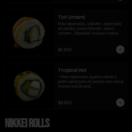
Tori Umami
Pollo apanado , cebollin , apanado 
en panko , salsa teriyaki , salsa 
umami , (8piezas) incluye 1 salsa 
teriyaki
$5.900
Tropical Hot
- Pollo apanado, queso crema y 
palta apanado en panko con salsa 
maracuyá (8 pzs).

Incluye 1 salsa teriyaki.
$6.900
Nikkei Rolls