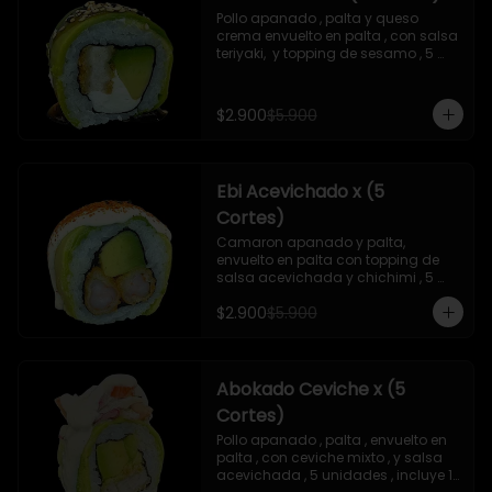
Pollo apanado , palta y queso 
crema envuelto en palta , con salsa 
teriyaki,  y topping de sesamo , 5 
unidades , incluye 1 soya  de 15 ml
$2.900
$5.900
Ebi Acevichado x (5
Cortes)
Camaron apanado y palta, 
envuelto en palta con topping de 
salsa acevichada y chichimi , 5 
unidades , incluye 1 soya de 15 ml
$2.900
$5.900
Abokado Ceviche x (5
Cortes)
Pollo apanado , palta , envuelto en 
palta , con ceviche mixto , y salsa 
acevichada , 5 unidades , incluye 1 