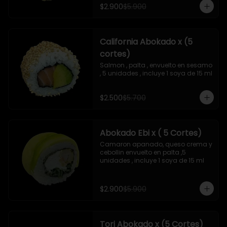
$2.900
$5.900
California Abokado x (5
cortes)
Salmon , palta , envuelto en sesamo 
, 5 unidades , incluye 1 soya de 15 ml
$2.500
$5.700
Abokado Ebi x ( 5 Cortes)
Camaron apanado, queso crema y 
cebollin envuelto en palta ,5 
unidades , incluye 1 soya de 15 ml
$2.900
$5.900
Tori Abokado x (5 Cortes)