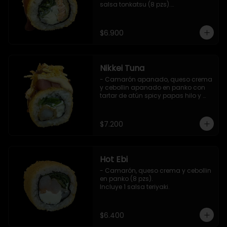
salsa tonkatsu (8 pzs).

Incluye 1 salsa teriyaki.
$6.900
Nikkei Tuna
- Camarón apanado, queso crema 
y cebollin apanado en panko con 
tartar de atún spicy papas hilo y 
salsa teriyaki (8 pzs).

Incluye 1 salsa de soya.
$7.200
Hot Ebi
- Camarón, queso crema y cebollin 
en panko (8 pzs). 

Incluye 1 salsa teriyaki.
$6.400