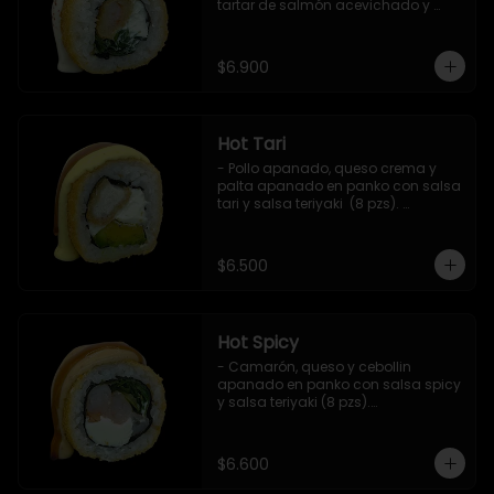
tartar de salmón acevichado y 
shishimi (8 pzs).

Incluye 1 salsa teriyaki.
$6.900
Hot Tari
- Pollo apanado, queso crema y 
palta apanado en panko con salsa 
tari y salsa teriyaki  (8 pzs). 

Incluye 1 salsa de soya.
$6.500
Hot Spicy
- Camarón, queso y cebollin 
apanado en panko con salsa spicy 
y salsa teriyaki (8 pzs).

Incluye 1 salsa de soya.
$6.600