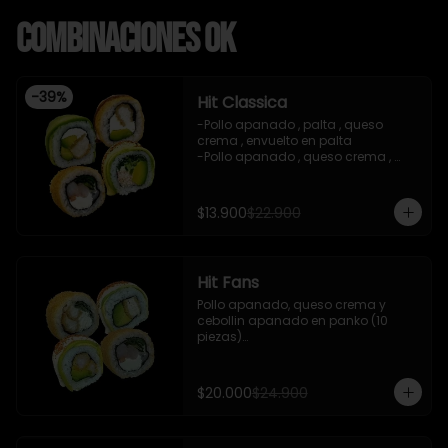
Combinaciones OK
-
39
%
Hit Classica
-Pollo apanado , palta , queso 
crema , envuelto en palta 

-Pollo apanado , queso crema , 
palta , apanado en panko , salsa 
teriyaki 

-Camaron cocido ,queso crema , 
$13.900
$22.900
cebollin , apanado en panko .

-Pasta de surimi , palta , cebollin 
,envuelto en palta ,salsa tari , salsa 
teriyaki .

Hit Fans
-incluye 2 salsas de soya , 1 salsa 
teriyaki , 1 gengibre , 1 wasabi , 3 
Pollo apanado, queso crema y 
palitos.

cebollin apanado en panko (10 
-imagen referencial
piezas)

- Camaron cocido, queso crema y 
cebollin apanado en panko (10 
piezas)

$20.000
$24.900
- Camaron apanado y palta 
envuelto en palta con salsa 
acevichada y shishimi (10 piezas)
