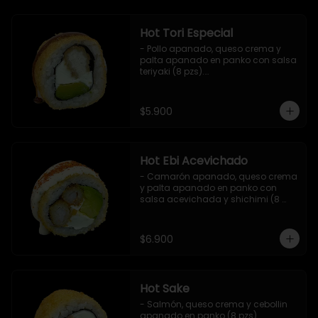
Hot Tori Especial
- Pollo apanado, queso crema y 
palta apanado en panko con salsa 
teriyaki (8 pzs).

Incluye 1 salsa de soya.
$5.900
Hot Ebi Acevichado
- Camarón apanado, queso crema 
y palta apanado en panko con 
salsa acevichada y shichimi (8 
pzs).

Incluye 1 salsa teriyaki.
$6.900
Hot Sake
- Salmón, queso crema y cebollin 
apanado en panko (8 pzs).
