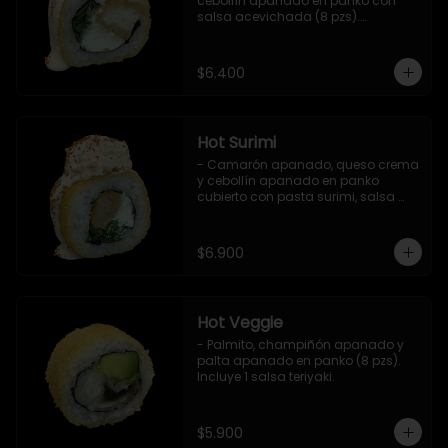
cebollín apanado en panko con 
salsa acevichada (8 pzs).

Incluye 1 salsa teriyaki.
$6.400
Hot Surimi
- Camarón apanado, queso crema 
y cebollín apanado en panko 
cubierto con pasta surimi, salsa 
acevichada y shichimi (8 pzs) 

Incluye 1 salsa teriyaki.
$6.900
Hot Veggie
- Palmito, champiñón apanado y 
palta apanado en panko (8 pzs).

Incluye 1 salsa teriyaki.
$5.900