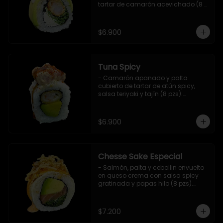
tartar de camarón acevichado (8 
pzs).

Incluye 1 salsa de soya.
$6.900
Tuna Spicy
- Camarón apanado y palta 
cubierto de tartar de atún spicy, 
salsa teriyaki y tajín (8 pzs).

Incluye 1 salsa de soya.
$6.900
Chesse Sake Especial
- Salmón, palta y cebollin envuelto 
en queso crema con salsa spicy 
gratinada y papas hilo (8 pzs).

Incluye 1 salsa de soya.
$7.200