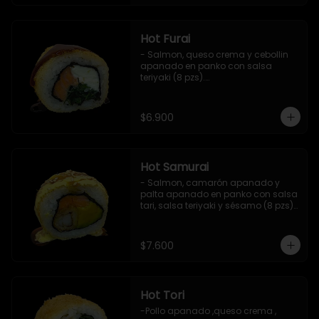
Hot Furai
- Salmon, queso crema y cebollin 
apanado en panko con salsa 
teriyaki (8 pzs).

Incluye 1 salsa de soya.
$6.900
Hot Samurai
- Salmon, camarón apanado y 
palta apanado en panko con salsa 
tari, salsa teriyaki y sésamo (8 pzs).

Incluye 1 salsa de soya.
$7.600
Hot Tori
-Pollo apanado ,queso crema , 