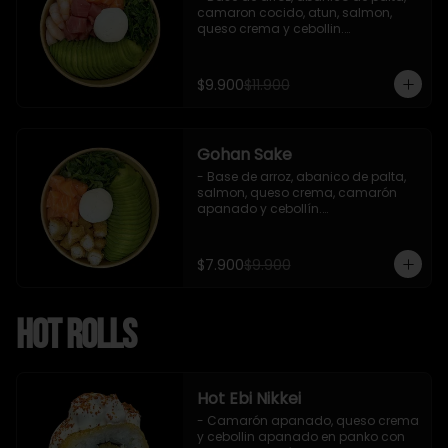
camaron cocido, atun, salmon, 
queso crema y cebollin.

 Incluye : 1 salsa de soya
$9.900
$11.900
Gohan Sake
- Base de arroz, abanico de palta, 
salmon, queso crema, camarón 
apanado y cebollín.

   Incluye : 1 salsa de soya
$7.900
$9.900
Hot Rolls
Hot Ebi Nikkei
- Camarón apanado, queso crema 
y cebollin apanado en panko con 