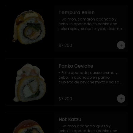
Tempura Belen
- Salmon, camarón apanado y 
cebollin apanado en panko con 
salsa spicy, salsa teriyaki, sésamo 
y ciboulette (8 pzs).

Incluye 1 salsa de soya.
$7.200
Panko Ceviche
- Pollo apanado, queso crema y 
cebollín apanado en panko 
cubierto de ceviche mixto y salsa 
acevichada (8 pzs).

Incluye 1 salsa teriyaki.
$7.200
Hot Katzu
- Salmon apanado, queso y 
cebollin apanado en panko con 