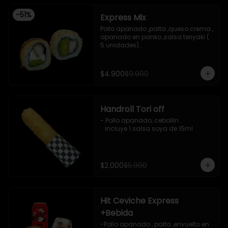
-
51
%
Express Mix
Pollo apanado ,palta ,queso crema , 
apanado en panko ,salsa teriyaki ( 
5 unidades)

Pollo apanado, palta , envuelto en 
sesamo (5 unidades)

incluye 1 salsa de soya de 15 ml
$4.900
$9.900
Handroll Tori off
- Pollo apanado, cebollin .

   incluye 1 salsa soya de 15ml
$2.000
$5.990
Hit Ceviche Express
+Bebida
-Pollo apanado , palta ,envuelto en 