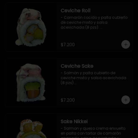
Ceviche Roll
- Camarón cocido y palta cubierto 
de ceviche mixto y salsa 
acevichada (8 pzs). 

Incluye 1 salsa de soya.
$7.200
Ceviche Sake
- Salmón y palta cubierto de 
ceviche mixto y salsa acevichada 
(8 pzs).

Incluye 1 salsa de soya.
$7.200
Sake Nikkei
- Salmon y queso crema envuelto 
en palta con tartar de camarón 