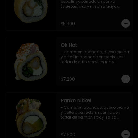
cebollin , apanado en panko 
(8piezas) incliye 1 salsa teriyaki
$5.900
Ok Hot
- Camarón apanado, queso crema 
y cebollin apanado en panko con 
tartar de atún acevichado y 
shichimi (8 pzs).

Incluye 1 salsa teriyaki.
$7.200
Panko Nikkei
- Camarón apanado, queso crema 
y palta apanado en panko con 
tartar de salmón spicy, salsa 
teriyaki, sésamo y ciboulette (8 pzs).

Incluye 1 salsa de soya.
$7.600