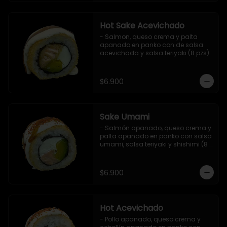
Hot Sake Acevichado
- Salmon, queso crema y palta 
apanado en panko con de salsa 
acevichada y salsa teriyaki (8 pzs).

Incluye 1 salsa de soya.
$6.900
Sake Umami
- Salmón apanado, queso crema y 
palta apanado en panko con salsa 
umami, salsa teriyaki y shishimi (8 
pzs).

Incluye 1 salsa de soya.
$6.900
Hot Acevichado
- Pollo apanado, queso crema y 